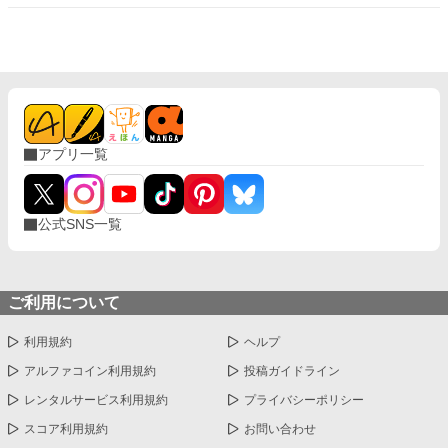
な中、ミレーナの立場にも変化が訪れる。 新作「健康オタク、異
世界へ」が連載スタート！ 過去作もありますので、興味のある方
はぜひ！ ・【完結済】「婚約破棄は既に済んでいます」 ・【連載
中】「神降臨の地を守り続ける家系〜役目を果たしたい彼女と支
え守りたい彼ら〜」 ※表紙はAI生成です
アプリ一覧
公式SNS一覧
ご利用について
利用規約
ヘルプ
アルファコイン利用規約
投稿ガイドライン
レンタルサービス利用規約
プライバシーポリシー
スコア利用規約
お問い合わせ