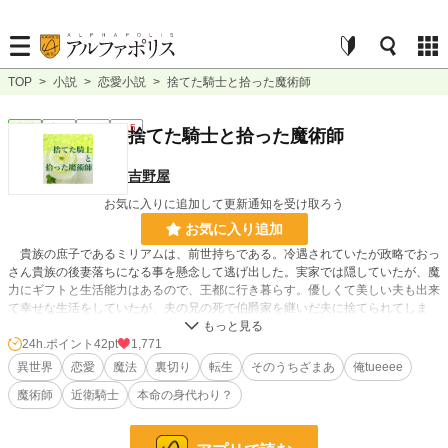
TOP
>
小説
>
恋愛小説
>
捨てた騎士と拾った魔術師
恋愛
完結
長編
R15
捨てた騎士と拾った魔術師
吉野屋
お気に入りに追加して更新通知を受け取ろう
お気に入り追加
貴族の庶子であるミリアムは、前世持ちである。冷遇されていたが政略でおっ
さん貴族の後妻落ちになる事を懸念して逃げ出した。実家では隠していたが、魔
力にギフトと生活能力はあるので、王都に行き暮らす。優しくて美しい夫も出来
て幸せな生活をしていたが、夫の兄の死で伯爵家を継いだ夫に捨てられてしま
う。その後、王都に来る前に出会った男（その時は鳥だった）に再会して国を左
右する陰謀に巻き込まれていく。
24h.ポイント
42pt
1,771
異世界
恋愛
魔法
裏切り
転生
そのうちざまあ
俺tueeee
魔術師
近衛騎士
本命の身代わり？
小説
17,339 位 / 228,570 件
恋愛
7,759 位 / 66,310 件