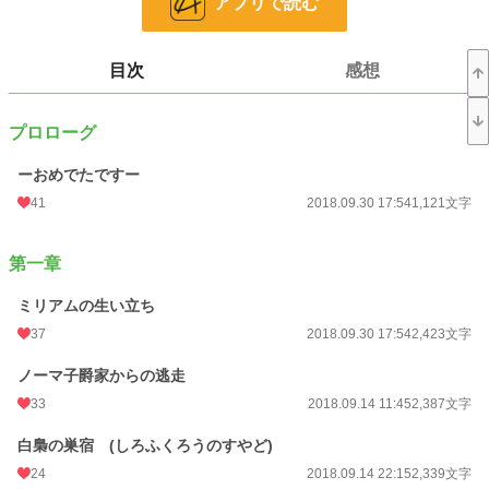
アプリで読む
お気に入り
3,027
24h.ポイント
42 pt
目次
感想
文字数
100,629
プロローグ
更新日時
2018.10.16 16:38
ーおめでたですー
初回公開日時
2018.09.13 21:19
41
2018.09.30 17:54
1,121文字
初回完結日時
2018.10.16 16:39
週間ポイント
140 pt (29,604 位)
第一章
月間ポイント
434 pt (37,223 位)
ミリアムの生い立ち
37
2018.09.30 17:54
2,423文字
年間ポイント
7,109 pt (38,254 位)
累計ポイント
2,120,856 pt (2,568 位)
ノーマ子爵家からの逃走
33
2018.09.14 11:45
2,387文字
白梟の巣宿 (しろふくろうのすやど)
24
2018.09.14 22:15
2,339文字