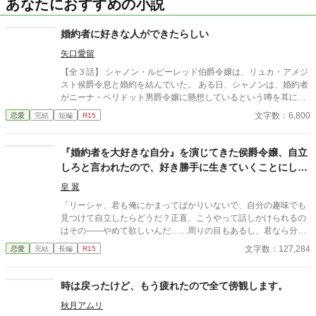
あなたにおすすめの小説
婚約者に好きな人ができたらしい
矢口愛留
【全３話】 シャノン・ルビーレッド伯爵令嬢は、リュカ・アメジ
スト侯爵令息と婚約を結んでいた。 ある日、シャノンは、婚約者
がニーナ・ペリドット男爵令嬢に懸想しているという噂を耳にす
る。 シャノンは断罪を回避するため、リュカとの婚約を円満に解
文字数：6,800
恋愛
完結
短編
R15
消しようとするが――。 ※ エブリスタに習作として掲載したもの
を改稿した作品です。 ※ 小説家になろうにも掲載しています。
『婚約者を大好きな自分』を演じてきた侯爵令嬢、自立
しろと言われたので、好き勝手に生きていくことにしま
した
皇 翼
「リーシャ、君も俺にかまってばかりいないで、自分の趣味でも
見つけて自立したらどうだ？正直、こうやって話しかけられるの
はその――やめて欲しいんだ……周りの目もあるし、君なら分か
るだろう？」 頭を急に鈍器で殴られたような感覚に陥る一言だっ
文字数：127,284
恋愛
完結
長編
R15
た。 彼がチラリと見るのは周囲。2学年上の彼の教室の前であっ
たというのが間違いだったのかもしれない。 この一言で彼女の人
生は一変した――。 ＊＊＊＊＊＊ ※タイトル少し変えました。
時は戻ったけど、もう疲れたので全て傍観します。
・暫く書いていなかったらかなり文体が変わってしまったので、
秋月アムリ
書き直ししています。 ・トラブル回避のため、完結まで感想欄は