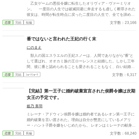
開きません。
乙女ゲームの悪役令嬢に転生したオリヴィア・ヴァーミリオ
ン。 一度目の人生では破滅回避に奔走するも虚しく断罪された
彼女は、時間が転生時点に戻った二度目の人生で、全てを諦めて
いた。 もう疲れた。どうせ無駄なら、せめて断罪の日まで穏や
文字数：23,166
恋愛
完結
短編
かに眠って過ごしたい──そう願い、積極的に引きこもり傍観を決
め込むオリヴィア。 だが、一周目では冷淡だったはずの婚約
者・セドリック王子が、なぜか彼女に献身的な優しさを見せ、
番ではないと言われた王妃の行く末
「今度こそ、私が君を守る」と誓うのだ。 運命に抗う気力さえ
にのまえ
失った令嬢が、思いがけない波乱に巻き込まれていく。全てを諦
めたはずの人生で、彼女を待ち受ける未来とは──
獣人の国エスラエルの王妃スノーは、人間でありながら“番”と
して選ばれ、オオカミ族の王ローレンスと結婚した。しかし三年
間、彼に番と認められることも愛されることもなく、白い結婚の
まま冷遇され続ける。 それでも王妃として国に尽くしてきたス
文字数：6,317
恋愛
完結
ｼｮｰﾄｼｮｰﾄ
ノーだったが、ある日、ローレンスが別の令嬢レイアーを懐妊さ
せ、側妃として迎えると知る。ついに心が折れたスノーは離縁を
決意し、国を去ろうとする。 しかしその道中、レイアー嬢の実
【完結】第一王子に婚約破棄宣言された侯爵令嬢は次期
家の襲撃に遭い、スノーは命を落とす寸前、自身の命と引き換え
女王の予定です。
に広域回復魔法で多くの命を救う。 これでスノーの、人生は終
わりのはずだった。 だが次に目を覚ますと、スノーは三年前の
姫乃 美羽
結婚式当日に戻っていた。何度死んでも、何度拒絶しても、結婚
ミレーナ・アドウィン侯爵令嬢は婚約者であるレオン第一王子に
式の誓いの瞬間へと戻される。 番から逃れようと、スノーは何
婚約破棄を言い渡された。理由は自分が懇意にしているメアリ
度も死を選ぶが――。
ー・ハント子爵令嬢をいじめたから。 レオンはミレーナの献身と
メアリーの本性、国王夫妻の葛藤を知らぬまま王族としてあるま
文字数：68,240
恋愛
完結
長編
じき暴走をしている。そんな彼を遂に国王夫妻が見限った。そん