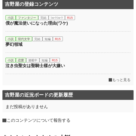
吉野屋の登録コンテンツ
小説
ファンタジー
完結
ｼｮｰﾄｼｮｰﾄ
R15
僕が魔法使いになった理由(ワケ)
小説
現代文学
完結
短編
R15
夢幻領域
小説
恋愛
連載中
短編
R15
泣き虫聖女は聖騎士樣が大嫌い
もっと見る
吉野屋の近況ボードの更新履歴
まだ投稿がありません
このコンテンツについて報告する