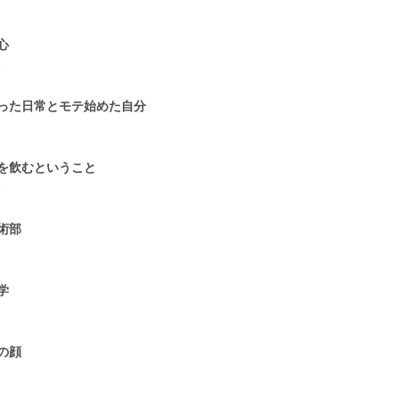
1
心
1
った日常とモテ始めた自分
1
を飲むということ
1
術部
1
学
1
の顔
1