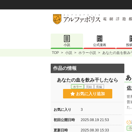
小説
公式漫画
投
TOP
>
小説
>
ホラー小説
>
あなたの血を飲み
作品の情報
あ
あなたの血を飲み干したなら
ホラー
完結
長編
佐
お気に入り追加
世
普
た
お気に入り
3
初回公開日時
2025.08.19 21:53
小
更新日時
2025.08.30 15:33