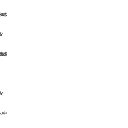
1
和感
1
安
1
機感
1
2
安
1
の中
1