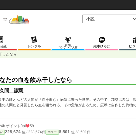
Web
稿漫画
レンタル
絵本ひろば
ビジ
コンテンツ大賞
干したなら
なたの血を飲み干したなら
久間 譲司
界中のほとんどの人間が『血を飲む』病気に罹った世界。その中で、加柴広希は、
通の人間だと発覚したら血を狙われる。その危険があるため、広希は自作した偽物
。
24h.ポイント
0pt
59
228,674
8,501
位 / 228,674件
位 / 8,501件
説
ホラー