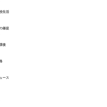
1
校生活
1
の催促
1
課後
1
路
1
ュース
1
1