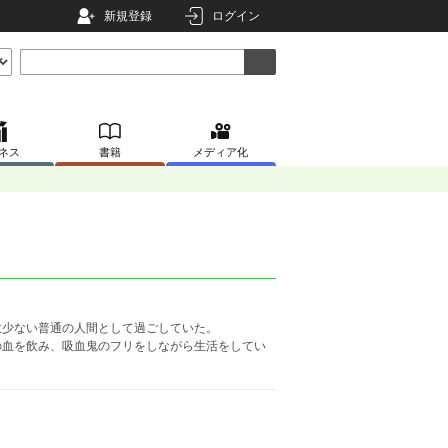
新規登録
ログイン
ネス
書籍
メディア化
数少ない普通の人間として過ごしていた。
の血を飲み、吸血鬼のフリをしながら生活をしてい