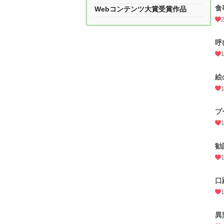
食
Webコンテンツ大賞受賞作品
呼
絵
プ
勧
口
異