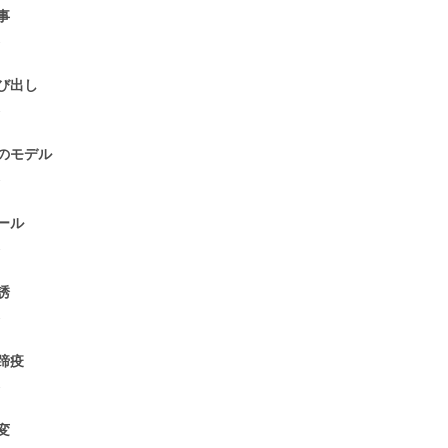
事
2
び出し
1
のモデル
1
ール
1
誘
1
蹄疫
1
変