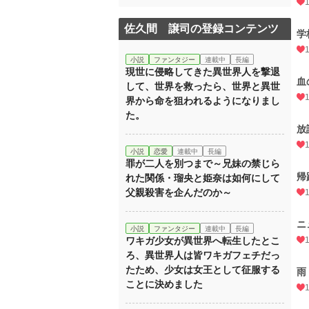
佐久間 譲司の登録コンテンツ
学
小説
ファンタジー
連載中
長編
現世に侵略してきた異世界人を撃退
血
して、世界を救ったら、世界と異世
界から命を狙われるようになりまし
た。
放
小説
恋愛
連載中
長編
罪が二人を別つまで～兄妹の禁じら
帰
れた関係・瑠央と姫奈は如何にして
父親殺害を企んだのか～
ニ
小説
ファンタジー
連載中
長編
ワキガ少女が異世界へ転生したとこ
ろ、異世界人は皆ワキガフェチだっ
たため、少女は女王として征服する
雨
ことに決めました