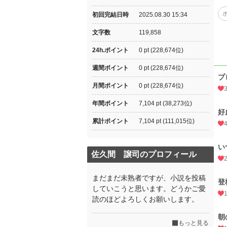
初回完結日時
2025.08.30 15:34
文字数
119,858
24h.ポイント
0 pt (228,674位)
週間ポイント
0 pt (228,674位)
プ
月間ポイント
0 pt (228,674位)
年間ポイント
7,104 pt (38,273位)
好
累計ポイント
7,104 pt (111,015位)
い
佐久間 譲司のプロフィール
まだまだ未熟者ですが、小説を投稿
登
していこうと思います。どうかご愛
読のほどよろしくお願いします。
朝
もっと見る