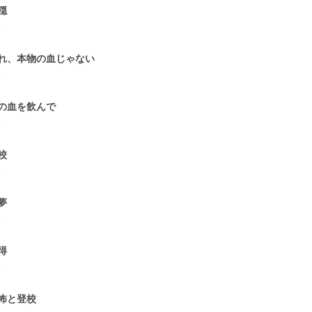
穏
1
れ、本物の血じゃない
1
の血を飲んで
1
校
1
夢
1
得
1
怖と登校