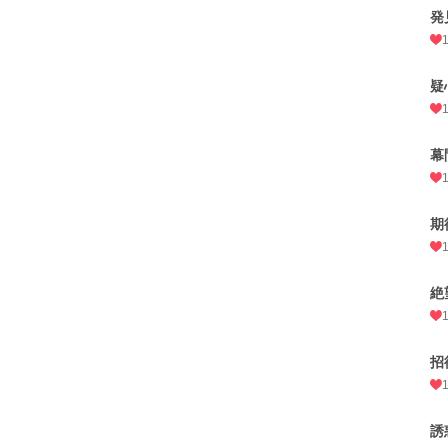
発
疑
幕
期
絶
招
誘