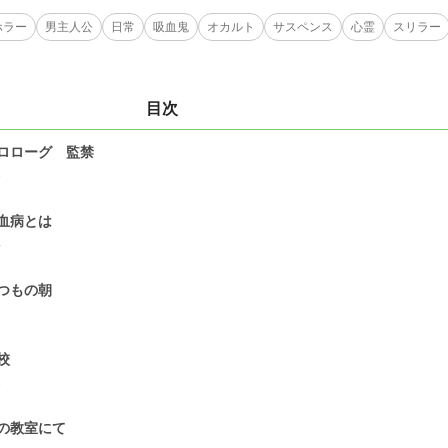
ホラー
男主人公
日常
吸血鬼
オカルト
サスペンス
心霊
スリラー
目次
ロローグ 監禁
3
血病とは
4
つもの朝
2
校
1
の教室にて