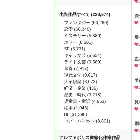
小説作品すべて (228,674)
決
ファンタジー (53,280)
恋愛 (66,340)
ミステリー (5,380)
戻
ホラー (8,501)
SF (6,731)
キャラ文芸 (5,634)
血
ライト文芸 (9,589)
青春 (7,917)
現代文学 (9,617)
美
大衆娯楽 (6,073)
経済・企業 (436)
歴史・時代 (3,218)
児童書・童話 (4,653)
見
絵本 (1,046)
BL (31,398)
ｴｯｾｲ・ﾉﾝﾌｨｸｼｮﾝ (8,861)
別
アルファポリス書籍化作家作品