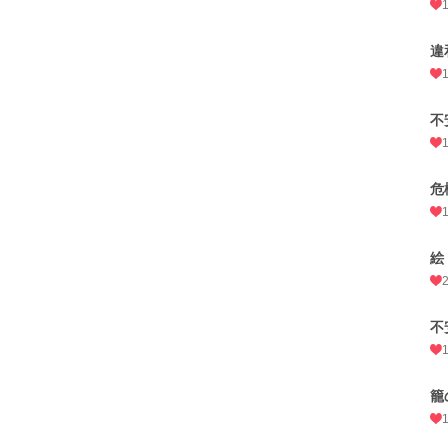
違
不
危
絵
不
籠