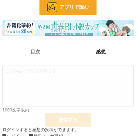
BL
31,393 位 / 31,393 件
アプリで読む
お気に入り
4
24h.ポイント
0 pt
文字数
46,843
更新日時
2021.04.29 18:00
目次
感想
初回公開日時
2020.12.24 18:08
週間ポイント
0 pt (228,620 位)
月間ポイント
0 pt (228,620 位)
年間ポイント
28 pt (170,374 位)
累計ポイント
4,744 pt (127,784 位)
1000文字以内
送信する
ログインすると感想の投稿ができます。
ログイン
新規ユーザ登録