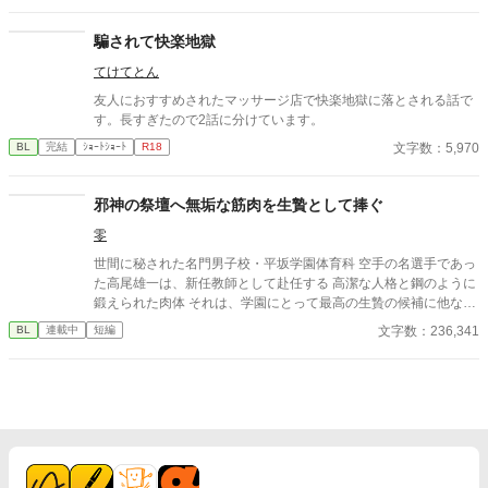
騙されて快楽地獄
てけてとん
友人におすすめされたマッサージ店で快楽地獄に落とされる話で
す。長すぎたので2話に分けています。
文字数：5,970
BL
完結
ｼｮｰﾄｼｮｰﾄ
R18
邪神の祭壇へ無垢な筋肉を生贄として捧ぐ
零
世間に秘された名門男子校・平坂学園体育科 空手の名選手であっ
た高尾雄一は、新任教師として赴任する 高潔な人格と鋼のように
鍛えられた肉体 それは、学園にとって最高の生贄の候補に他なら
なかった 至高の筋肉を持つ、精神を削られ意志をなくした青年を
文字数：236,341
BL
連載中
短編
太古の神に捧げるため、“水”、“風”、“土”の信奉者達が暗躍する 意
志をなくし筋肉の操り人形と化した“デク” 消える教師 山奥の男子
校で繰り広げられるダークファンタジー