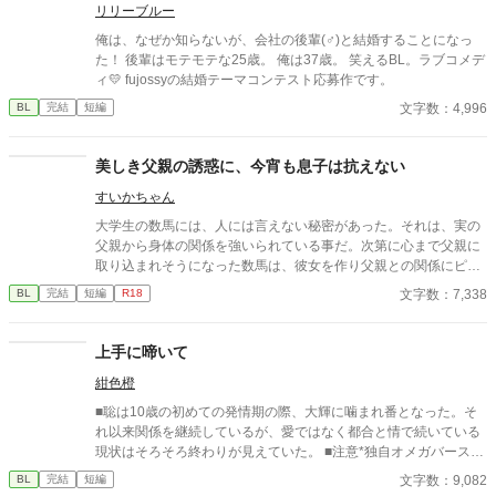
リリーブルー
俺は、なぜか知らないが、会社の後輩(♂)と結婚することになっ
た！ 後輩はモテモテな25歳。 俺は37歳。 笑えるBL。ラブコメデ
ィ💛 fujossyの結婚テーマコンテスト応募作です。
文字数：4,996
BL
完結
短編
美しき父親の誘惑に、今宵も息子は抗えない
すいかちゃん
大学生の数馬には、人には言えない秘密があった。それは、実の
父親から身体の関係を強いられている事だ。次第に心まで父親に
取り込まれそうになった数馬は、彼女を作り父親との関係にピリ
オドを打とうとする。だが、父の誘惑は止まる事はなかった。 実
文字数：7,338
BL
完結
短編
R18
の親子による禁断の関係です。
上手に啼いて
紺色橙
■聡は10歳の初めての発情期の際、大輝に噛まれ番となった。そ
れ以来関係を継続しているが、愛ではなく都合と情で続いている
現状はそろそろ終わりが見えていた。 ■注意*独自オメガバース設
定。■『それは愛か本能か』と同じ世界設定です。関係は一切な
文字数：9,082
BL
完結
短編
し。