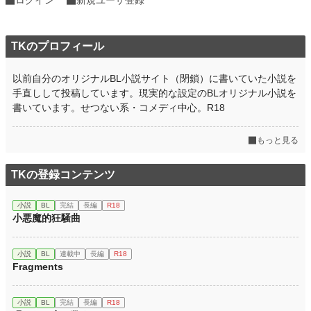
TKのプロフィール
以前自分のオリジナルBL小説サイト（閉鎖）に書いていた小説を
手直しして投稿しています。現実的な設定のBLオリジナル小説を
書いています。せつない系・コメディ中心。R18
もっと見る
TKの登録コンテンツ
小説
BL
完結
長編
R18
小悪魔的狂騒曲
小説
BL
連載中
長編
R18
Fragments
小説
BL
完結
長編
R18