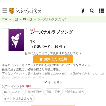
TOP
>
小説
>
BL小説
>
シーズナルラブソング
BL
連載中
長編
R18
シーズナルラブソング
TK
（近況ボード：
10 件
）
お気に入りに追加して更新通知を受け取ろう
お気に入り追加
季節のイベント毎にエッチに勤しむ高校生同士のラブラブなコメディ。
住職の息子浩也は、受験を控えた高校三年生。
下らないイベントに盛り上がってる暇なんかあるか、と強がってみるものの、結
局は恋人郡司に振り回される羽目に…。
一話完結のシリーズもの
一昔前にオリジナルのBL小説サイトに公開していた作品を少しだけ書き直して
24h.ポイント
0pt
0
います。
BL
コメディ
高校生同士
同級生同士
一話完結の連作
イベントはらぶえっち
小説
228,620 位 / 228,620 件