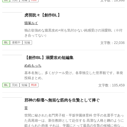
文字数：18,998
を受けさせられることに――!?
虎視眈々【創作BL】
猫塚ルイ
独占欲強めな腹黒攻め×何も気付かない鈍感受けの溺愛BL（※付
き合ってない）
文字数：22,036
BL
連載中
短編
【創作BL】溺愛攻め短編集
めめもっち
基本名無し。多くがクール受け。各章独立した世界観です。単発
投稿まとめ。
文字数：105,459
BL
完結
短編
R18
邪神の祭壇へ無垢な筋肉を生贄として捧ぐ
零
世間に秘された名門男子校・平坂学園体育科 空手の名選手であっ
た高尾雄一は、新任教師として赴任する 高潔な人格と鋼のように
鍛えられた肉体 それは、学園にとって最高の生贄の候補に他なら