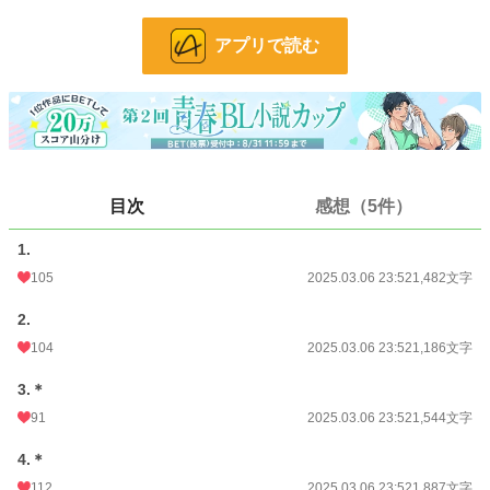
そんな、残念な竹取物語をベースとしたエロ満載のお話です。
アプリで読む
小説
17,956 位 / 229,017 件
BL
4,479 位 / 31,496 件
お気に入り
84
24h.ポイント
42 pt
目次
感想（5件）
文字数
13,909
更新日時
2025.03.07 09:47
1.
105
2025.03.06 23:52
1,482文字
初回公開日時
2025.03.05 13:58
2.
初回完結日時
2025.03.07 11:54
104
2025.03.06 23:52
1,186文字
週間ポイント
84 pt (36,342 位)
3.＊
月間ポイント
639 pt (30,827 位)
91
2025.03.06 23:52
1,544文字
年間ポイント
7,834 pt (36,246 位)
4.＊
累計ポイント
25,195 pt (63,688 位)
112
2025.03.06 23:52
1,887文字