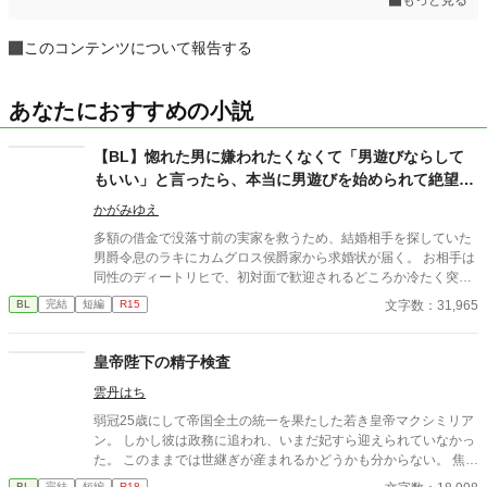
このコンテンツについて報告する
あなたにおすすめの小説
【BL】惚れた男に嫌われたくなくて「男遊びならして
もいい」と言ったら、本当に男遊びを始められて絶望し
ている侯爵令息の話
かがみゆえ
多額の借金で没落寸前の実家を救うため、結婚相手を探していた
男爵令息のラキにカムグロス侯爵家から求婚状が届く。 お相手は
同性のディートリヒで、初対面で歓迎されるどころか冷たく突き
放されてしまう。 『必要最低限関わるな』 『愛人を作るな』
文字数：31,965
BL
完結
短編
R15
『男遊びならしてもいい』 ディートリヒから実家の借金を完済す
る条件を言われたラキは、学園で令息たちとの交流を満喫中。 褒
め上手なラキの周りには可愛い令息が集まり、推し活状態に。 一
皇帝陛下の精子検査
方、ディートリヒだけが嫉妬で胃を痛める日々。 ラキへの恋心を
雲丹はち
隠し続けた不器用侯爵令息に、幸せな未来は訪れるのか？ .
弱冠25歳にして帝国全土の統一を果たした若き皇帝マクシミリア
ン。 しかし彼は政務に追われ、いまだ妃すら迎えられていなかっ
た。 このままでは世継ぎが産まれるかどうかも分からない。 焦れ
た官僚たちに迫られ、マクシミリアンは世にも屈辱的な『検査』
BL
完結
短編
R18