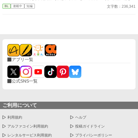
なかった 至高の筋肉を持つ、精神を削られ意志をなくした青年を
文字数：236,341
BL
連載中
短編
太古の神に捧げるため、“水”、“風”、“土”の信奉者達が暗躍する 意
志をなくし筋肉の操り人形と化した“デク” 消える教師 山奥の男子
校で繰り広げられるダークファンタジー
アプリ一覧
公式SNS一覧
ご利用について
利用規約
ヘルプ
アルファコイン利用規約
投稿ガイドライン
レンタルサービス利用規約
プライバシーポリシー