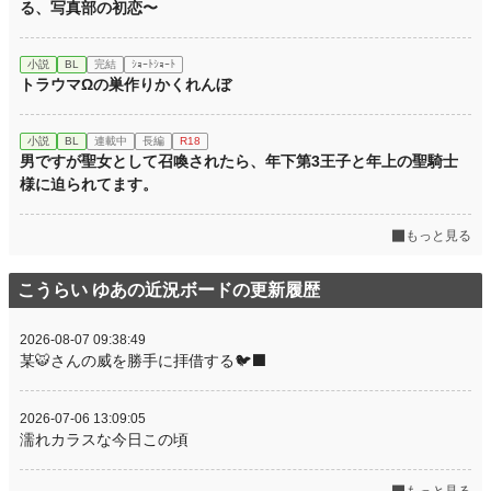
る、写真部の初恋〜
小説
BL
完結
ｼｮｰﾄｼｮｰﾄ
トラウマΩの巣作りかくれんぼ
小説
BL
連載中
長編
R18
男ですが聖女として召喚されたら、年下第3王子と年上の聖騎士
様に迫られてます。
もっと見る
こうらい ゆあの近況ボードの更新履歴
2026-08-07 09:38:49
某🐯さんの威を勝手に拝借する🐦‍⬛
2026-07-06 13:09:05
濡れカラスな今日この頃
もっと見る