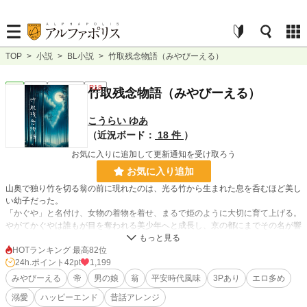
TOP
>
小説
>
BL小説
>
竹取残念物語（みやびーえる）
BL
完結
ｼｮｰﾄｼｮｰﾄ
R18
竹取残念物語（みやびーえる）
こうらい ゆあ
（近況ボード：
18 件
）
お気に入りに追加して更新通知を受け取ろう
お気に入り追加
山奥で独り竹を切る翁の前に現れたのは、光る竹から生まれた息を呑むほど美し
い幼子だった。
「かぐや」と名付け、女物の着物を着せ、まるで姫のように大切に育て上げる。
やがてかぐやは誰もが目を奪われる美少年へと成長し、京の都にまでその名が響
き渡る。
貴族たちが次々と求婚に訪れるが、かぐやは冷たく拒絶するばかり。
HOTランキング 最高82位
「私の心は、ただ一人にしか捧げません」
24h.ポイント
42pt
1,199
夜ごと忍び寄るかぐやの熱い吐息と、決して許されない想い。
みやびーえる
帝
男の娘
翁
平安時代風味
3Pあり
エロ多め
育ての親への禁断の愛は、静かに、確実に翁の身体と心を蝕んでいく。
溺愛
ハッピーエンド
昔話アレンジ