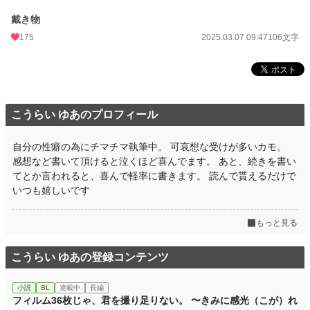
戴き物
175
2025.03.07 09:47
106文字
こうらい ゆあのプロフィール
自分の性癖の為にチマチマ執筆中。 可哀想な受けが多いカモ。
感想など書いて頂けると泣くほど喜んでます。 あと、続きを書い
てとか言われると、喜んで軽率に書きます。 読んで貰えるだけで
いつも嬉しいです
もっと見る
こうらい ゆあの登録コンテンツ
小説
BL
連載中
長編
フィルム36枚じゃ、君を撮り足りない。 〜きみに感光（こが）れ