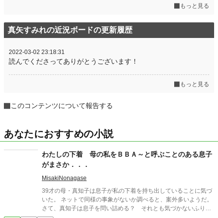
もっと見る
真矢すみれの近況ボードの更新履歴
2022-03-02 23:18:31
読んでくださってありがとうございます！
もっと見る
このコンテンツについて報告する
あなたにおすすめの小説
わたしの下着 母の私をＢＢＡ～と呼ぶことのある息子
がまさか．．．
MisakiNonagase
39才の母・真知子は息子が私の下着を持ち出していることに気づ
いた。 ネットで同様の事象がないか調べると、案外多いようだ。
さて、真知子は息子を問い詰める？ それとも気づかないふりを
続けてあげるか？ そのほかに外伝も綴りました。