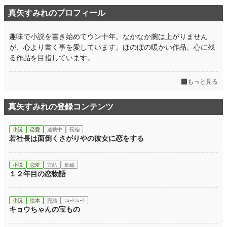
真矢すみれのプロフィール
趣味で小説を書き始めてウン十年。なかなか腕は上がりません
が、心より書く事を愛しています。ほのぼの暖かい作品、心に残
る作品を目指しています。
もっと見る
真矢すみれの登録コンテンツ
小説
恋愛
連載中
長編
若社長は面倒くさがりやの彼女に恋をする
小説
恋愛
完結
長編
１２年目の恋物語
小説
絵本
完結
ｼｮｰﾄｼｮｰﾄ
キョウちゃんの宝もの