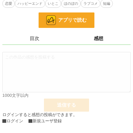
※「最初の一歩はこちらから ～似たもの同士のささやかな恋の始まり～」とい
恋愛
ハッピーエンド
いとこ
ほのぼの
ラブコメ
短編
うタイトルでベリーズカフェ、小説家になろうにも掲載中。中身は同じです。
アプリで読む
小説
37,189 位 / 228,631 件
恋愛
16,274 位 / 66,324 件
目次
感想
お気に入り
3
24h.ポイント
7 pt
文字数
4,518
更新日時
2021.05.02 11:00
初回公開日時
2021.05.02 06:00
週間ポイント
7 pt (78,785 位)
1000文字以内
月間ポイント
21 pt (99,984 位)
送信する
年間ポイント
420 pt (107,375 位)
ログインすると感想の投稿ができます。
ログイン
新規ユーザ登録
累計ポイント
6,585 pt (114,182 位)