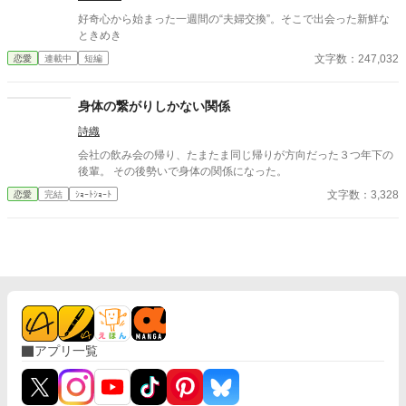
好奇心から始まった一週間の“夫婦交換”。そこで出会った新鮮な
ときめき
文字数：247,032
恋愛
連載中
短編
身体の繋がりしかない関係
詩織
会社の飲み会の帰り、たまたま同じ帰りが方向だった３つ年下の
後輩。 その後勢いで身体の関係になった。
文字数：3,328
恋愛
完結
ｼｮｰﾄｼｮｰﾄ
アプリ一覧