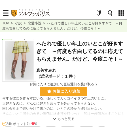
TOP
>
小説
>
恋愛小説
>
へたれで優しい年上のいとこが好きすぎて ～何
度も告白してるのに応えてもらえません。だけど、今度こそ！～
恋愛
連載中
短編
へたれで優しい年上のいとこが好きす
ぎて ～何度も告白してるのに応えて
もらえません。だけど、今度こそ！～
真矢すみれ
（近況ボード：
1 件
）
お気に入りに追加して更新通知を受け取ろう
お気に入り追加
何年も彼女を作らずにいる、優しくてカッコイイ３つ年上のいとこ。
大好きなのに、どんなに好きと言っても分かってもらえない。
同じ会社まで追いかけて来たのに、いとこの枠から抜け出せない。
そんないとこ同士のぬるい関係に終止符を打つべく、私は一歩踏み出すことにし
た。
24h.ポイント
7pt
0