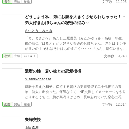
文字数：11,293
青春
完結
短編
どうしよう私、弟にお腹を大きくさせられちゃった！～
弟大好きお姉ちゃんの秘密の悩み～
さいとう みさき
「ま、まさか!?」 あたし三鷹優美（みたかゆうみ）高校一年生。
弟の晴仁（はると）が大好きな普通のお姉ちゃん。 弟とは凄く仲
が良いの！ それはそれはものすごく‥‥‥ 「あん、晴仁いきなり
そんなのお口に入らないよぉ～♡」 そんな関係のあたしたち。 で
文字数：9,943
恋愛
完結
ｼｮｰﾄｼｮｰﾄ
もある日トイレであたしはアレが来そうなのになかなか来ないの
も気にもせずスカートのファスナーを上げると‥‥‥ 「うそっ！
お腹が出て来てる!?」 お姉ちゃんの秘密の悩みです。
還暦の性 若い彼との恋愛模様
MisakiNonagase
還暦を迎えた和子。保持する資格の更新講習で二十代後半の青
年、健太に出会った。何気なくてLINE交換してメッセージをやり
とりするうちに、胸が高鳴りはじめ、長年忘れていた恋心に花が
咲く。 そんな還暦女性と二十代の青年の恋模様。 その後、結婚、
文字数：12,614
恋愛
完結
短編
そして永遠の別れまでを描いたストーリーです。 全7話
夫婦交換
山田森湖