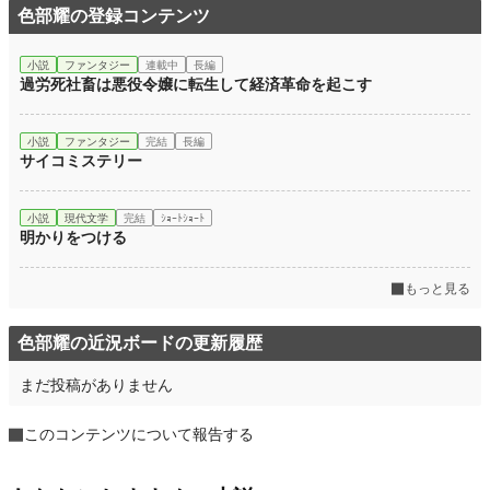
色部耀の登録コンテンツ
小説
ファンタジー
連載中
長編
過労死社畜は悪役令嬢に転生して経済革命を起こす
小説
ファンタジー
完結
長編
サイコミステリー
小説
現代文学
完結
ｼｮｰﾄｼｮｰﾄ
明かりをつける
もっと見る
色部耀の近況ボードの更新履歴
まだ投稿がありません
このコンテンツについて報告する