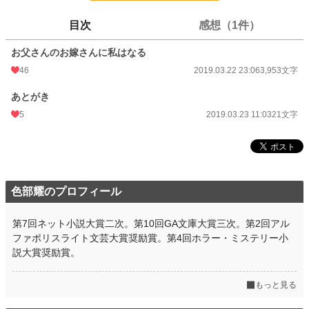
更新日時
2019.03.23 11:03
目次
感想（1件）
初回公開日時
2019.03.22 23:06
お父さんのお嫁さんに私はなる
初回完結日時
2019.03.22 23:06
46
2019.03.22 23:06
3,953文字
週間ポイント
1,147 pt (8,067 位)
あとがき
月間ポイント
4,365 pt (9,366 位)
5
2019.03.23 11:03
21文字
年間ポイント
95,620 pt (6,220 位)
累計ポイント
205,333 pt (19,630 位)
色部耀のプロフィール
第7回ネット小説大賞二次。第10回GA文庫大賞三次。第2回アル
ファポリスライト文芸大賞奨励賞。第4回ホラー・ミステリー小
説大賞奨励賞。
もっと見る