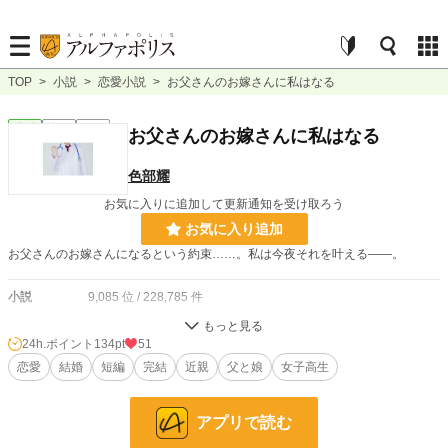
TOP
>
小説
>
恋愛小説
>
お父さんのお嫁さんに私はなる
恋愛
完結
短編
お父さんのお嫁さんに私はなる
色部耀
お気に入りに追加して更新通知を受け取ろう
お気に入り追加
お父さんのお嫁さんになるという約束……。私は今夜それを叶える――。
小説
9,085 位 / 228,785 件
恋愛
4,015 位 / 66,369 件
24h.ポイント
134pt
51
お気に入り
恋愛
結婚
62
短編
完結
近親
父と娘
女子高生
24h.ポイント
134 pt
アプリで読む
文字数
3,974