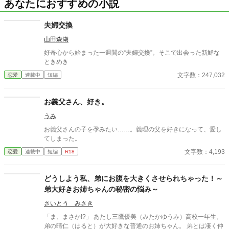
あなたにおすすめの小説
夫婦交換
山田森湖
好奇心から始まった一週間の“夫婦交換”。そこで出会った新鮮な
ときめき
文字数：247,032
恋愛
連載中
短編
お義父さん、好き。
うみ
お義父さんの子を孕みたい……。義理の父を好きになって、愛し
てしまった。
文字数：4,193
恋愛
連載中
短編
R18
どうしよう私、弟にお腹を大きくさせられちゃった！～
弟大好きお姉ちゃんの秘密の悩み～
さいとう みさき
「ま、まさか!?」 あたし三鷹優美（みたかゆうみ）高校一年生。
弟の晴仁（はると）が大好きな普通のお姉ちゃん。 弟とは凄く仲