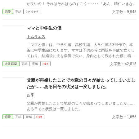
が良いの！ それはそれはものすごく‥‥‥ 「あん、晴仁いきなり
そんなのお口に入らないよぉ～♡」 そんな関係のあたしたち。 で
文字数：9,943
恋愛
完結
ｼｮｰﾄｼｮｰﾄ
もある日トイレであたしはアレが来そうなのになかなか来ないの
も気にもせずスカートのファスナーを上げると‥‥‥ 「うそっ！
お腹が出て来てる!?」 お姉ちゃんの秘密の悩みです。
ママと中学生の僕
キムラエス
「ママと僕」は、中学生編、高校生編、大学生編の3部作で、本
編は中学生編になります。ママは子供の時に両親を事故で亡くし
ており、結婚後に夫を病気で失い、身内として残された僕に精神
的に依存をするようになる。幼少期の「僕」はそのママの依存が
文字数：42,816
大衆娯楽
完結
長編
R15
嬉しく、素敵なママに甘える閉鎖的な生活を当たり前のことと考
える。成長し、性に目覚め始めた中学生の「僕」は自分の性もマ
マとの日常の中で処理すべきものと疑わず、ママも戸惑いながら
父親が再婚したことで地獄の日々が始まってしまいまし
もママに甘える「僕」に満足する。ママも僕もそうした行為が少
たが……ある日その状況は一変しました。
なからず社会規範に反していることは理解しているが、ママとの
甘美な繋がりは解消できずに戸惑いながらも続く「ママと中学生
四季
の僕」の営みを描いてみました。
父親が再婚したことで地獄の日々が始まってしまいましたが……
ある日その状況は一変しました。
文字数：1,856
恋愛
完結
短編
R15