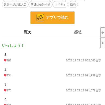
（頭を空っぽにして笑えることを目指したコメディです。2020年に執筆した作
男爵令嬢が主人公
前世は公爵令嬢
コメディ
筋肉
品です。本作を読みたいというお声があったため再掲します）
小説
10,294 位 / 228,779 件
アプリで読む
恋愛
4,585 位 / 66,370 件
お気に入り
2,326
目次
感想
24h.ポイント
106 pt
いっしょう！
文字数
155,260
１
更新日時
2023.12.29 17:46
383
2023.12.29 13:06
2,043文字
初回公開日時
2023.12.29 13:06
２
初回完結日時
2023.12.29 17:47
434
2023.12.29 13:07
1,739文字
週間ポイント
688 pt (11,753 位)
３
月間ポイント
2,337 pt (14,408 位)
375
2023.12.29 13:07
1,078文字
年間ポイント
35,006 pt (13,590 位)
４