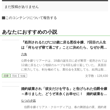
まだ投稿がありません
このコンテンツについて報告する
あなたにおすすめの小説
『処刑されるたびに12歳に戻る悪役令嬢、7回目の人生
は「何もせず寝て過ごす」ことに決めたら、なぜか周囲
が勝手に勘違いして聖女扱いされています
六角
公爵令嬢リリアーナは、18歳の誕生日に必ず断罪・処刑されては
12歳に戻るという地獄のループを6回も繰り返していた。 真面目
に努力しても、剣を極めても、裏社会を支配しても、結局は殺さ
れる運命。 心折れた彼女は、7回目の人生でついに決意する。
文字数：128,430
恋愛
完結
短編
「もう頑張らない。どうせ死ぬなら、今回はひたすら寝て過ごそ
う」と。 しかし、安眠を求めて「うるさい」と敵を黙らせれば
『王者の覇気』と恐れられ、寝ぼけて放った魔法は『神の奇跡』
婚約破棄され「彼女だけを守る」と告げられた伯爵令嬢
と崇められ、枕への異常なこだわりは『深遠なる儀式』と誤解さ
～承りました、どうぞ末永くお幸せに！ 婚約破棄を止
れてしまう。 気がつけば、ストーカー気味のヤンデレ王子、パン
める？ いえ、お断りいたします！
屋の元ヒロイン、狂犬の如きライバル令嬢、元部下の暗殺者、そ
なつの夕凪
して不眠症の魔王までもが彼女の信者となり、リリアーナは意図
伯爵令嬢イリアス・クローディアは、春の舞踏会の夜、婚約者
せずして国を、そして世界を救う「最強の聖女」へと祭り上げら