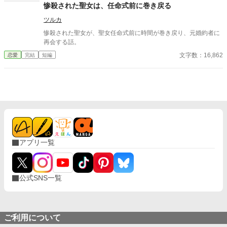
つ上級魔物が、王国北部に襲来する。 ユリアナは全力を尽くした
惨殺された聖女は、任命式前に巻き戻る
ものの、多くの犠牲を出してしまった。 ユリアナはその責任を押
ツルカ
し付けられ、大聖女の称号を剥奪される。リッドからの婚約破棄
に加え、王都からの追放を命じられた。 それから一年。ユリアナ
惨殺された聖女が、聖女任命式前に時間が巻き戻り、元婚約者に
はユーリと名を改め、顔を隠し、新たな職に就いていた。
再会する話。
文字数：16,862
恋愛
完結
短編
アプリ一覧
公式SNS一覧
ご利用について