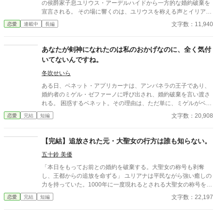
の侯爵家子息ユリウス・アーデルハイドから一方的な婚約破棄を
れていく。 「お願いだから、私を寝かせて！」 睡眠欲だけで運命
宣言される。 その場に響くのは、ユリウスを称える声とイリアス
（システム）さえもねじ伏せる、無気力悪役令嬢の痛快勘違いサ
を非難する怒号──陰で囁かれる嘘があった。 だが、イリアスは
文字数：11,940
恋愛
連載中
長編
クセス（？）ストーリー！
微笑を崩さず、静かに空気を支配し、したたかな反撃を開始す
る。これは、婚約破棄を断絶として受け止めた令嬢が、空気を反
転させ、制度の外で生きるための物語。 「爵位契約の破棄とし
あなたが剣神になれたのは私のおかげなのに、全く気付
て、しかと受けとめました」──その一言が、今を、すべてを変え
いてないんですね。
る。 ♧完結までお付き合いいただければ幸いです。
冬吹せいら
ある日、ベネット・アプリカーナは、アンバネラの王子であり、
婚約者のミゲル・ゼファーノに呼び出され、婚約破棄を言い渡さ
れる。 困惑するベネット。その理由は、ただ単に、ミゲルがベネ
ットに飽きたから……というだけだった。 自分を遠くの国から連
文字数：20,908
恋愛
完結
短編
れ出しておいて、今更その言い分はないだろう。そう反抗したベ
ネットだったが、抗議虚しく、国外追放が決まってしまう。 ミゲ
ルの二人の妹、フレイアとレオノンは、聖女と賢者。彼女たちに
【完結】追放された元・大聖女の行方は誰も知らない。
も散々文句を言われ続け、不満が溜まっていたベネットは、さっ
五十鈴 美優
さと荷物をまとめ、国を出た。 ……しかし、ゼファーノ家は、と
あることに、全く気が付いていなかった。 ミゲルが剣神、フレイ
「本日をもってお前との婚約を破棄する。大聖女の称号も剥奪
アが聖女、レオノンが賢者になれた理由は……。 ベネットの固有
し、王都からの追放を命ずる」 ユリアナは平民ながら強い癒しの
スキル『精霊の加護』があったからなのだ。 ベネットがいなくな
力を持っていた。1000年に一度現れるとされる大聖女の称号を得
り、崩壊するゼファーノ家、そして国。 一方ベネットは、自分の
て、婚約者となった王子リッドと共に魔物討伐に邁進する日々を
文字数：22,197
恋愛
完結
短編
国に戻り、かつての友人たちと再会。 やがて、アンバネラにモン
送っていた。 だがリッドはユリアナを休ませることなく働かせ、
スターの大群が押し寄せ……。
ユリアナの癒しの力を濁らせていた。 そんな時に圧倒的な力を持