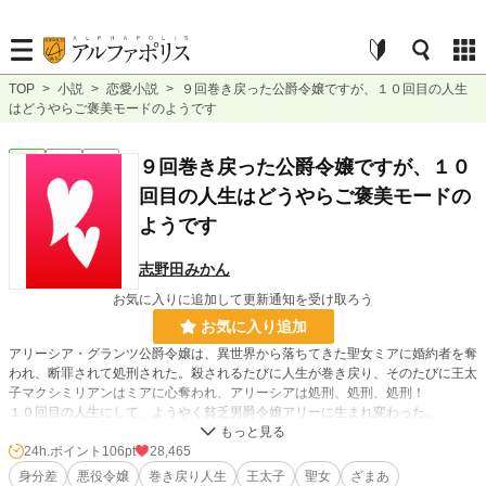
TOP
>
小説
>
恋愛小説
>
９回巻き戻った公爵令嬢ですが、１０回目の人生
はどうやらご褒美モードのようです
恋愛
完結
長編
９回巻き戻った公爵令嬢ですが、１０
回目の人生はどうやらご褒美モードの
ようです
志野田みかん
お気に入りに追加して更新通知を受け取ろう
お気に入り追加
アリーシア・グランツ公爵令嬢は、異世界から落ちてきた聖女ミアに婚約者を奪
われ、断罪されて処刑された。殺されるたびに人生が巻き戻り、そのたびに王太
子マクシミリアンはミアに心奪われ、アリーシアは処刑、処刑、処刑！
１０回目の人生にして、ようやく貧乏男爵令嬢アリーに生まれ変わった。
もう王太子や聖女には関わらない！と心に決めたのに、病弱な弟のために王宮の
侍女として働くことに。するとなぜか、王太子マクシミリアンは聖女ミアには目
24h.ポイント
106pt
28,465
もくれず、男爵令嬢アリーを溺愛し始めて……。
身分差
悪役令嬢
巻き戻り人生
王太子
聖女
ざまあ