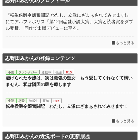
志野田みかんのプロフィール
『転生侯爵令嬢奮闘記 わたし、立派にざまぁされてみせます!』
にてアルファポリス「第12回恋愛小説大賞」大賞と読者賞をダブ
ル受賞。 同作で出版デビューに至る。
もっと見る
志野田みかんの登録コンテンツ
小説
ファンタジー
連載中
長編
R15
虐げられた令嬢は、実は最強の聖女 もう愛してくれなくて構い
ません、私は隣国の民を癒します
小説
恋愛
連載中
長編
R15
転生侯爵令嬢奮闘記 わたし、立派にざまぁされてみせます！
もっと見る
志野田みかんの近況ボードの更新履歴