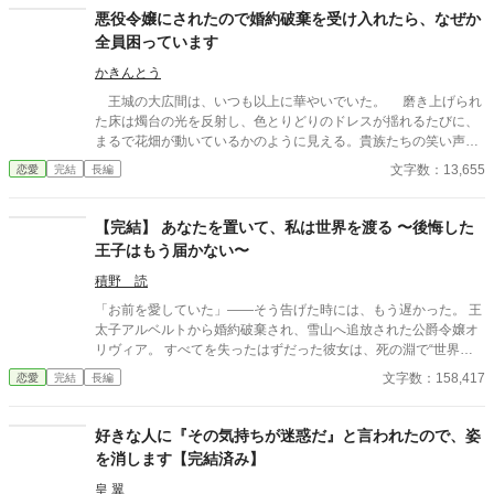
た。 学園にピンク色の髪を持つ少女が現れたからだ。 なんとその
悪役令嬢にされたので婚約破棄を受け入れたら、なぜか
子は自身をヒロイン？だとか言って婚約者のいるしかも王族であ
全員困っています
る王太子に馴れ馴れしく接してきた。 何度かそれを諌めるも聞く
耳を持たず挙句の果てには私がいじめてくるだなんだ言って王太
かきんとう
子に泣きついた。 なんと王太子は彼女の言葉を全て鵜呑みにして
王城の大広間は、いつも以上に華やいでいた。 磨き上げられ
私を悪女に仕立て上げ国外追放をいい渡す。 はぁ〜、一体誰の悪
た床は燭台の光を反射し、色とりどりのドレスが揺れるたびに、
知恵なんだか？ まぁいいわ。 国外追放喜んでお受けいたします。
まるで花畑が動いているかのように見える。貴族たちの笑い声、
けれどどうかお忘れにならないでくださいな？ 全ての責はあなた
楽団の優雅な旋律、そして、ひそやかな噂話が、空気を満たして
文字数：13,655
恋愛
完結
長編
にあると言うことを。 後悔しても知りませんわよ。 そう言い残し
いた。 その中心に、私は立っていた。 ――今日、この瞬間の
て私は毅然とした態度で、内心ルンルンとこの国を去る。 ふふ
ために。 「エレノア・フォン・リーベルト嬢」 高らかに呼ばれ
っ、これからが楽しみだわ。
た私の名に、ざわめきがぴたりと止む。
【完結】 あなたを置いて、私は世界を渡る 〜後悔した
王子はもう届かない〜
積野 読
「お前を愛していた」――そう告げた時には、もう遅かった。 王
太子アルベルトから婚約破棄され、雪山へ追放された公爵令嬢オ
リヴィア。 すべてを失ったはずだった彼女は、死の淵で“世界の
境界”に触れてしまう。 気がつけば、そこは別の歴史を辿る異
文字数：158,417
恋愛
完結
長編
界。 そこで彼女は、新たな“悪役令嬢”として破滅を待つ少女と出
会う。 後悔する王子。 秘密を抱えた帝国。 入れ替わる身体。 そ
して、世界を渡るたびに歪んでいく運命。 これは、捨てられた令
好きな人に『その気持ちが迷惑だ』と言われたので、姿
嬢が幾つもの世界を巡りながら、 誰かの破滅を、そして自分自身
を消します【完結済み】
の運命を書き換えていく物語。 『あなたを置いて、私は世界を渡
る』
皇 翼