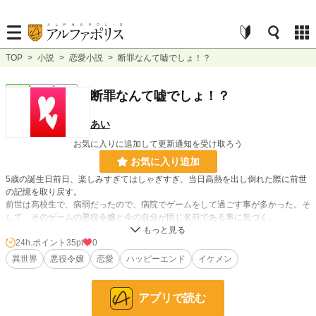
TOP
>
小説
>
恋愛小説
>
断罪なんて嘘でしょ！？
恋愛
完結
長編
断罪なんて嘘でしょ！？
あい
お気に入りに追加して更新通知を受け取ろう
お気に入り追加
5歳の誕生日前日、楽しみすぎてはしゃぎすぎ、当日高熱を出し倒れた際に前世
の記憶を取り戻す。
前世は高校生で、病弱だったので、病院でゲームをして過ごす事が多かった。そ
して、そのゲームの悪役令嬢と今の自分が同じ名前である事に気づく。
いやいやいや。これってたまたまだよね？断罪されないよね？？
24h.ポイント
35pt
0
異世界
悪役令嬢
恋愛
ハッピーエンド
イケメン
断罪回避の為に戦う1人の少女の物語。
アプリで読む
小説
20,238 位 / 228,851 件