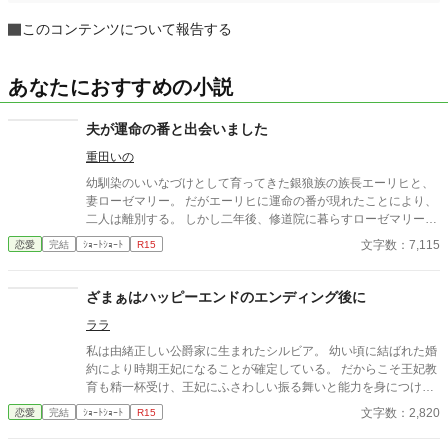
このコンテンツについて報告する
あなたにおすすめの小説
夫が運命の番と出会いました
重田いの
幼馴染のいいなづけとして育ってきた銀狼族の族長エーリヒと、
妻ローゼマリー。 だがエーリヒに運命の番が現れたことにより、
二人は離別する。 しかし二年後、修道院に暮らすローゼマリーの
元へエーリヒが現れ――!?
文字数：7,115
恋愛
完結
ｼｮｰﾄｼｮｰﾄ
R15
ざまぁはハッピーエンドのエンディング後に
ララ
私は由緒正しい公爵家に生まれたシルビア。 幼い頃に結ばれた婚
約により時期王妃になることが確定している。 だからこそ王妃教
育も精一杯受け、王妃にふさわしい振る舞いと能力を身につけ
た。 特に婚約者である王太子は少し？いやかなり頭が足りないの
文字数：2,820
恋愛
完結
ｼｮｰﾄｼｮｰﾄ
R15
だ。 余計に私が頑張らなければならない。 王妃となり国を支え
る。 そんな確定した未来であったはずなのにある日突然破られ