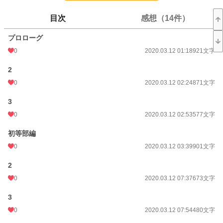
恋愛
8,773 位 / 66,374 件
目次
感想（14件）
お気に入り
897
プロローグ
24h.ポイント
35 pt
0
2020.03.12 01:18
921文字
文字数
155,040
2
更新日時
2020.07.24 20:00
0
2020.03.12 02:24
871文字
初回公開日時
2020.03.12 01:18
3
初回完結日時
2020.07.24 20:44
0
2020.03.12 02:53
577文字
週間ポイント
21 pt (62,459 位)
初等部編
月間ポイント
35 pt (89,285 位)
0
2020.03.12 03:39
901文字
年間ポイント
2,182 pt (65,116 位)
2
0
2020.03.12 07:37
673文字
累計ポイント
597,947 pt (9,054 位)
3
0
2020.03.12 07:54
480文字