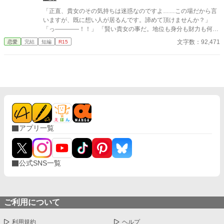
「正直、貴女のその気持ちは迷惑なのですよ……この場だから言
いますが、既に想い人が居るんです。諦めて頂けませんか？」
「っ――――！！」 「賢い貴女の事だ。地位も身分も財力も何も
かもが貴女にとっては高嶺の花だと元々分かっていたのでしょ
文字数：92,471
恋愛
完結
短編
R15
う？そんな感情を持っているだけ時間が無駄だと思いません
か？」 クロエの気持ちなどお構いなしに、言葉は続けられる。既
に想い人がいる。気持ちが迷惑。諦めろ。時間の無駄。彼は止ま
らず話し続ける。彼が口を開く度に、まるで弾丸のように心を抉
っていった。 ＊＊＊＊＊＊ ・執筆時間空けてしまった間に途中過
程が気に食わなくなったので、設定などを少し変えて改稿してい
ます。
アプリ一覧
公式SNS一覧
ご利用について
利用規約
ヘルプ