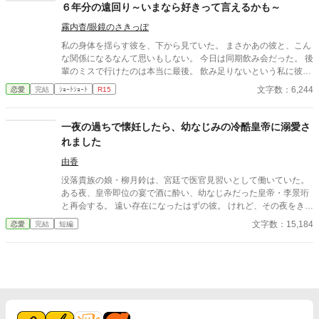
６年分の遠回り～いまなら好きって言えるかも～
霧内杳/眼鏡のさきっぽ
私の身体を揺らす彼を、下から見ていた。 まさかあの彼と、こん
な関係になるなんて思いもしない。 今日は同期飲み会だった。 後
輩のミスで行けたのは本当に最後。 飲み足りないという私に彼は
付き合ってくれた。 彼とは入社当時、部署は違ったが同じ仕事に
文字数：6,244
恋愛
完結
ｼｮｰﾄｼｮｰﾄ
R15
携わっていた。 きっとあの頃のわたしは、彼が好きだったんだと
思う。 けれど仕事で負けたくないなんて私のちっぽけなプライド
のせいで、その一線は越えられなかった。 でも、あれから変わっ
一夜の過ちで懐妊したら、幼なじみの冷酷皇帝に溺愛さ
た私なら……。 ****** 2021/05/29 公開 ****** 表紙 いもこは妹
れました
pixivID:11163077
由香
没落貴族の娘・柳月鈴は、宮廷で医官見習いとして働いていた。
ある夜、皇帝即位の宴で酒に酔い、幼なじみだった皇帝・李景珩
と再会する。 遠い存在になったはずの彼。 けれど、その夜をきっ
かけに月鈴の運命は大きく動き出す。 冷酷と恐れられる皇帝が、
文字数：15,184
恋愛
完結
短編
なぜか彼女だけには甘すぎて――。