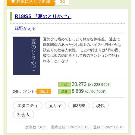
お気に入りに追加
10
R18/SS 『夏のとりかご』
緑野かえる
夏の少し暗めでしっとり静かな体格差。 過去に
肉体関係のあった少し歳上のハイスペ男性×今は
訳ありの社会人女性。 ことの始まりは6月の夜、
彼女は仮の婚約者として彼のマンションで飼わ
れることになり――。
20,272
小説
位 / 228,999件
8,889
35pt
24h.ポイント
位 / 66,400件
恋愛
エタニティ
元サヤ
体格差
現代
社会人
文字数 7,635
最終更新日 2025.08.16
登録日 2025.08.16