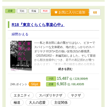
恋愛
完結
長編
R18
お気に入りに追加
68
R18『東京くらくら享楽心中』
緑野かえる
――私と恭次郎に血の繋がりはない。 ビターで
スパイシーな文体硬め、地の文しっかりのスパ
ダリヤクザ(37)×芯の強い女性(32)の慕情譚。
《2025/02/02～ 本編完結しました。そして冒頭
から順次改稿中につき、若干の表記揺れが幾つ
かあります》 『東京一帯の極道を纏める桜東会
四代目会長、三島櫻子(32)と彼女の影武者のよう
な存在の四代目会長代行の三島恭次郎(37)。表向
きには三島一族の末席、桜東会のフロント企業
15,487
小説
位 / 228,999件
の女性社長兼執行役員でしかないはずの櫻子。
6,903
56pt
24h.ポイント
位 / 66,400件
恋愛
その正体は一年前、凶弾に倒れた三代目会長、
三島誠一の唯一の実子だった。 そして恭次郎は
誠一がバブル経済期の終焉あたり、とある現場
エタニティ
スパダリヤクザ
ヤクザ
から拾ってきた赤の他人の無戸籍児……当時極
極道
大人の恋愛
主従関係
秘とされていた幼い櫻子の存在を差し置いて誠