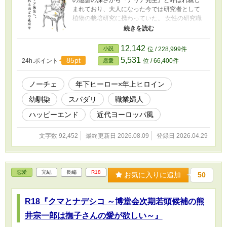
の造詣の深さから『アリア先生』と呼ばれ親し
まれており、大人になった今では研究者として
植物の栽培研究に携わっていた。 女性の研究職
と言う立場はまだ珍しかったが彼女は一つの強
い思いを抱いて日々、過ごしていたのだが
――。 一方、アリアと同郷で幼馴染の男爵令息
12,142
小説
位 / 228,999件
モルガン・ブルトンは王都の目抜き通りに店を
5,531
85pt
24h.ポイント
位 / 66,400件
恋愛
出すほどの立派な貿易商になっていた。 アリア
より三つ年下のモルガンは偶然にも故郷での夜
会の席で暫く会っていなかった彼女を見つける
ノーチェ
年下ヒーロー×年上ヒロイン
がその変わり果てた姿に胸を痛めてしまう。
幼馴染
スパダリ
職業婦人
(R18シーンには※マーク) (ムーンライトノベル
ズにも投稿)
ハッピーエンド
近代ヨーロッパ風
文字数 92,452
最終更新日 2026.08.09
登録日 2026.04.29
恋愛
完結
長編
R18
お気に入りに追加
50
R18『クマとナデシコ ～博堂会次期若頭候補の熊
井宗一郎は撫子さんの愛が欲しい～』