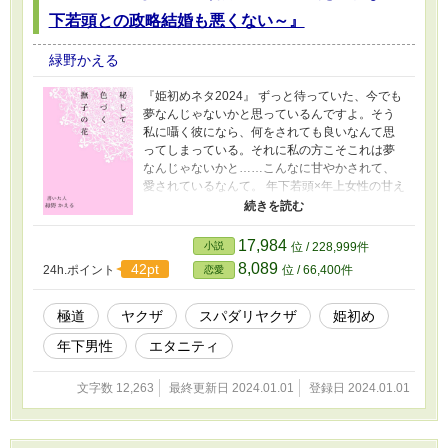
下若頭との政略結婚も悪くない～』
緑野かえる
『姫初めネタ2024』 ずっと待っていた、今でも
夢なんじゃないかと思っているんですよ。そう
私に囁く彼になら、何をされても良いなんて思
ってしまっている。それに私の方こそこれは夢
なんじゃないかと……こんなに甘やかされて、
愛されているなんて。 年下若頭×年上女性の甘え
て甘やかされての約12000字お手軽読み切り姫
初め話です。 (全5話、本格的なR-18シーンがあ
る話には※マーク) (ムーンライトノベルズにも
17,984
小説
位 / 228,999件
投稿) (長編『東京くらくら享楽心中』と『クマ
8,089
42pt
24h.ポイント
位 / 66,400件
恋愛
とナデシコ』の元になったSSなので中身が2本
のハイブリッドになっています)
極道
ヤクザ
スパダリヤクザ
姫初め
年下男性
エタニティ
文字数 12,263
最終更新日 2024.01.01
登録日 2024.01.01