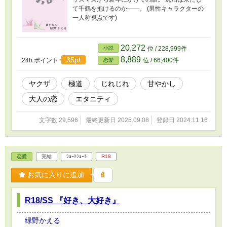
て千鶴を抱けるのか――。 (男性キャラクターの
一人称視点です)
20,272
小説
位 / 228,999件
8,889
35pt
24h.ポイント
位 / 66,400件
恋愛
ヤクザ
極道
じれじれ
甘やかし
大人の恋
エタニティ
文字数 29,596
最終更新日 2025.09.08
登録日 2024.11.16
恋愛
完結
ｼｮｰﾄｼｮｰﾄ
R18
お気に入りに追加
6
R18/SS 『好き、大好き』
緑野かえる