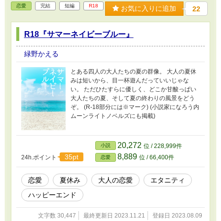
恋愛
完結
短編
R18
お気に入りに追加
22
R18『サマーネイビーブルー』
緑野かえる
とある四人の大人たちの夏の群像。 大人の夏休
みは短いから、目一杯遊んだっていいじゃな
い。 ただひたすらに優しく、どこか甘酸っぱい
大人たちの夏、そして夏の終わりの風景をどう
ぞ。 (R-18部分には※マーク) (小説家になろう内
ムーンライトノベルズにも掲載)
20,272
小説
位 / 228,999件
8,889
35pt
24h.ポイント
位 / 66,400件
恋愛
恋愛
夏休み
大人の恋愛
エタニティ
ハッピーエンド
文字数 30,447
最終更新日 2023.11.21
登録日 2023.08.09