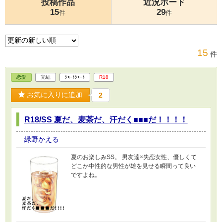
投稿作品
近況ボード
15
29
件
件
15
件
恋愛
完結
ｼｮｰﾄｼｮｰﾄ
R18
お気に入りに追加
2
R18/SS 夏だ、麦茶だ、汗だく■■■だ！！！！
緑野かえる
夏のお楽しみSS。 男友達×失恋女性、優しくて
どこか中性的な男性が雄を見せる瞬間って良い
ですよね。