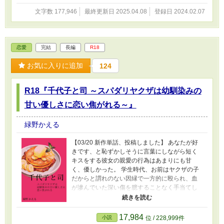
一は「俺の子だ」と嘘の情報を周囲に流してい
た。 時は経ち、大人になった櫻子は継いだ桜東
文字数 177,946
最終更新日 2025.04.08
登録日 2024.02.07
会を関東一強の組織にしてしまおうと動き出す
が恭次郎は彼女の強い野心にかつての誠一の姿
を見てしまう。あまりにも鋭く、あまりにも危
険な彼女の瞳に恭次郎は……』 (R-18シーンがあ
恋愛
完結
長編
R18
るページには※マーク) (ムーンライトノベルズ
にも掲載)
お気に入りに追加
124
R18『千代子と司 ～スパダリヤクザは幼馴染みの
甘い優しさに恋い焦がれる～』
緑野かえる
【03/20 新作単話、投稿しました】 あなたが好
きです、と恥ずかしそうに言葉にしながら短く
キスをする彼女の親愛の行為はあまりにも甘
く、優しかった。 学生時代、お前はヤクザの子
だからと謂れのない因縁で一方的に殴られ、血
が滲んでいた深い傷を臆することなく手当てし
てくれた彼女の指先は今も変わらず自分に優し
い……。 背中に墨色の影を持つ企業経営者の今
川司(34)と社会人生活に少し疲れてしまっていた
17,984
小説
位 / 228,999件
小倉千代子(30)。学生時代、互いに思いを告げず