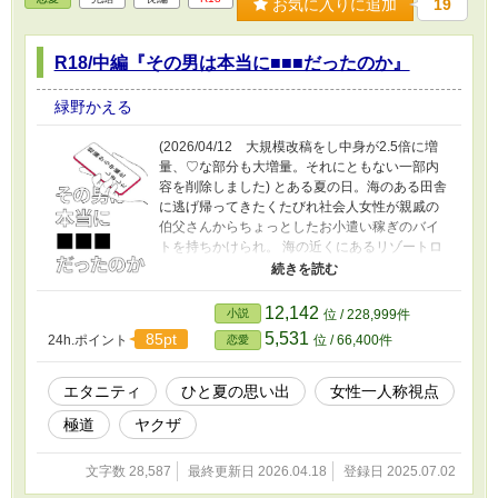
お気に入りに追加
19
R18/中編『その男は本当に■■■だったのか』
緑野かえる
(2026/04/12 大規模改稿をし中身が2.5倍に増
量、♡な部分も大増量。それにともない一部内
容を削除しました) とある夏の日。海のある田舎
に逃げ帰ってきたくたびれ社会人女性が親戚の
伯父さんからちょっとしたお小遣い稼ぎのバイ
トを持ちかけられ。 海の近くにあるリゾートロ
ッジ×泡沫の肉体関係――体を許してしまった男
は果たしてただの会社員だったのか、それとも
裏社会の人間だったのか……。 (R18シーンには
12,142
小説
位 / 228,999件
※マーク) (ムーンライトノベルズにも投稿)
5,531
85pt
24h.ポイント
位 / 66,400件
恋愛
エタニティ
ひと夏の思い出
女性一人称視点
極道
ヤクザ
文字数 28,587
最終更新日 2026.04.18
登録日 2025.07.02