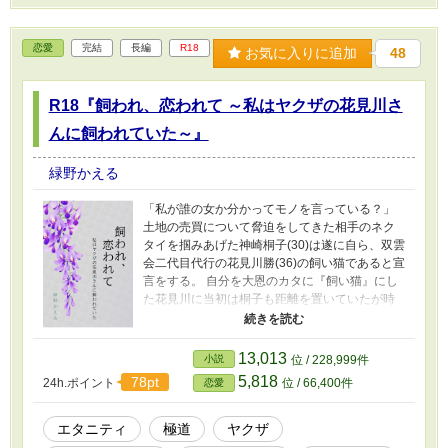
恋愛
完結
長編
R18
お気に入りに追加
48
R18『飼われ、恋われて ～私はヤクザの花見川さ
んに飼われていた～』
緑野かえる
「私が誰の女か分かってモノを言っている？」
土地の売買について脅迫をしてきた相手のネク
タイを掴みあげた神崎桐子(30)は遂に自ら、双雲
会二代目代行の花見川勝(36)の飼い猫であると宣
言をする。 自分を大恩のカタに『飼い猫』にし
た花見川に当初は桐子も距離を置いていたが時
は流れ、腹を括った彼女は極道の女になること
を決めた。脅迫にも屈せず、啖呵を切る彼女を
目の当たりにした花見川は「私の桐子さんに首
13,013
小説
位 / 228,999件
根っこを掴まれてマウントをとられてしまうよ
5,818
78pt
24h.ポイント
位 / 66,400件
恋愛
うでは」と上機嫌に彼女を迎え入れようと両腕
を広げたが当の桐子は「嫌です」と気高き飼い
猫としてツンと辛辣なひと言を彼に返し――。
エタニティ
極道
ヤクザ
最初はギクシャクとしていた二人の関係。しか