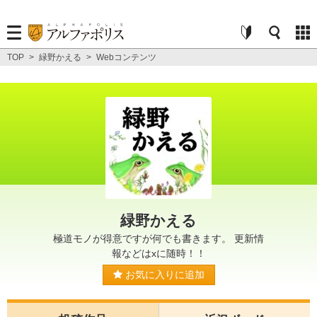
TOP
>
緑野かえる
>
Webコンテンツ
緑野かえる
極道モノが得意ですが何でも書きます。 更新情
報などはxに随時！！
お気に入りに追加