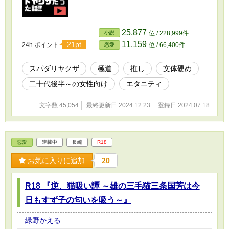
25,877
小説
位 / 228,999件
11,159
21pt
24h.ポイント
位 / 66,400件
恋愛
スパダリヤクザ
極道
推し
文体硬め
二十代後半～の女性向け
エタニティ
文字数 45,054
最終更新日 2024.12.23
登録日 2024.07.18
恋愛
連載中
長編
R18
お気に入りに追加
20
R18 『逆、猫吸い譚 ～雄の三毛猫三条国芳は今
日もすず子の匂いを吸う～』
緑野かえる