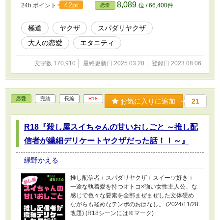
8,089
42pt
24h.ポイント
位 / 66,400件
恋愛
淡い片想いのままに離ればなれになってしまっ
ていた二人はある日、十数年ぶりに再会をす
る。 甘えて甘やかされて、時には切なく、落ち
極道
ヤクザ
スパダリヤクザ
着いた大人同士の穏やかで静かな、ちょっぴり
大人の恋愛
エタニティ
艶のある恋模様です。 (R-18シーンがあるページ
には※マーク) (ムーンライトノベルズ、pixivに
も掲載中)
文字数 170,910
最終更新日 2025.03.20
登録日 2023.08.06
恋愛
完結
長編
R18
お気に入りに追加
21
R18『殺し屋スイちゃんの甘いおしごと ～推し配
信者が繊細デリケートヤクザだった話！！～』
緑野かえる
推し配信者＋スパダリヤクザ＋スイーツ好き＋
一途な執着愛を持つオトコ×強い女性主人公、な
感じで色々な要素を全部まぜまぜした文体硬め
ながらも軽めなテンポのおはなし。 (2024/11/28
改題) (R18シーンには※マーク)