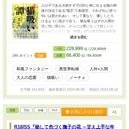
人の子である犬飼すず子(30)と神に仕える猫の神
使の頂点である“猫王”三条国芳。それぞれに持つ
匂いは惹かれあい、そして重なり、優しくとろ
けるように混ざり合う。 猫を吸うはずの人間が
逆に猫に吸われ、さらには番になって欲しいと
頼まれてしまう“逆、猫吸い譚”の異世界転移和風
ファンタジー。 ざまぁも無いし悪役令嬢も婚約
破棄をしてくる酷い男もいない。ただひたすら
に互いを思いやる、そんな一途でやさしくてち
228,999
小説
位 / 228,999件
ょっぴり艶のあるお話です。 (旧題 R18『猫の王
66,400
0pt
24h.ポイント
位 / 66,400件
恋愛
と鈴の首飾り ～大人の女性の為の逆、猫吸い譚
～』) (R-18シーンタイトルには※マーク) (小説
家になろう内ムーンライトノベルズ、pixivにも
和風ファンタジー
異世界転移
人外×人間
投稿)
大人の恋愛
猫吸い
ノーチェ
文字数 162,929
最終更新日 2024.06.06
登録日 2023.08.18
恋愛
完結
短編
R18
お気に入りに追加
41
R18/SS『秘して色づく撫子の花 ～甘え上手な年