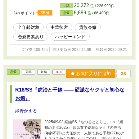
咄嗟の物事に対し気を取られがちになっている
20,272
小説
位 / 228,999件
事も見抜かれて……。 ・・・ とある王朝のとあ
8,889
35pt
24h.ポイント
位 / 66,400件
恋愛
る時期。 次期皇帝たる年頃の皇子のための正
室、側室候補を決める『秀女選抜』が行われ
――それから程なくして仮の入宮と相成った上
全年齢対象
中華後宮
貴族令嬢
級貴族の娘である『周琳華(20)』は父親から、正
恋愛要素あり
ハッピーエンド
式には皇帝からの密命を受けて後宮内で暗躍す
るようなしないような。 正統派中華後宮モノと
見せかけてちょっと様子のおかしいハッピーエ
文字数 109,425
最終更新日 2025.11.09
登録日 2025.09.21
ンドストーリー。 (ライトな表現の為に作中、カ
タカナ語を使用しています) (他投稿サイトにも
掲載)
恋愛
完結
短編
R18
お気に入りに追加
36
R18/SS『虎治と千鶴 ―― 硬派なヤクザと初心な
お嬢』
緑野かえる
2025/09/08 続編SS『ちづるととらじ』up 『姫
初めネタ2025』 昔気質で硬派なヤクザの虎治
(年齢不詳)と大任侠の一人娘である千鶴(27)のク
リスマスから新年にかけての話。 虎治は果たし