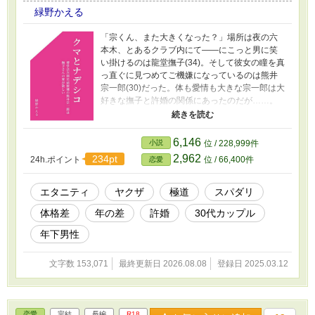
緑野かえる
「宗くん、また大きくなった？」場所は夜の六
本木、とあるクラブ内にて――にこっと男に笑
い掛けるのは龍堂撫子(34)。そして彼女の瞳を真
っ直ぐに見つめてご機嫌になっているのは熊井
宗一郎(30)だった。体も愛情も大きな宗一郎は大
好きな撫子と許婚の関係にあったのだが……。
――これは暴対法が意味を為さなくなった世の
中の話。 バブル経済期を過ぎ、強化された筈の
暴対法がこんなにも早く崩れるとは誰も思って
6,146
小説
位 / 228,999件
もみなかった。反面、秩序の消えた繁華街には
2,962
234pt
24h.ポイント
位 / 66,400件
恋愛
不法滞在の外国人が溢れかえり、それは地方都
市にまで及んでいた。容赦のない暴力、略奪、
そのカネは一体どこに流れているのか。息を潜
エタニティ
ヤクザ
極道
スパダリ
めながらも社会の裏側に未だ存在していた日本
体格差
年の差
許婚
30代カップル
の暴力団組織は業を煮やし、一つの大きな連合
を立て……。 ◇ ◆ ◇ 奥手な撫子とBIG LOVE宗
年下男性
一郎のお試し同棲生活から始まる王道婚約騒動
ストーリーです。 (R18シーンには※) (ムーンラ
文字数 153,071
最終更新日 2026.08.08
登録日 2025.03.12
イトノベルズにも掲載)
恋愛
完結
長編
R18