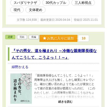
スパダリヤクザ
30代カップル
三人称視点
し花見川からの愛情を無碍には出来なかった桐
子は彼のそばにいることを選び、そして気まぐ
現代
文体硬め
れに彼に甘える素振りもしているようなしてい
ないような……少し歳の離れたオトナ二人の相
文字数 124,938
最終更新日 2026.04.04
登録日 2025.11.01
変わらずに少し過激な言い合い、問答をお楽し
みいただけたら幸いです。 (R18シーンには※マ
ーク) (ムーンライトノベルズにも投稿)
恋愛
完結
長編
お気に入りに追加
10
『その秀女、道を極まれり ～冷徹な親衛隊長様な
んてこうして、こうよっ！！～』
緑野かえる
「親衛隊長様なんてこうして、こうよっ！！」
周琳華は大人げも無く、しかし確実にキレてい
た。確かに酷い言われようであったが彼女にと
って彼の言葉の全部が図星だったのだ。 （この
わたくしが、この周琳華が殿方にこうもけちょ
んけちょんに完膚なきまで事実を突き付けられ
て馬鹿にされる日が来るなど……っ！！） おし
とやかさを気取っていても見破られていたし、