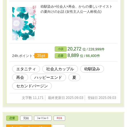
幼馴染み×社会人×再会、からの優しいテイスト
の夏向けのお話 (女性主人公一人称視点)
20,272
小説
位 / 228,999件
8,889
35pt
24h.ポイント
位 / 66,400件
恋愛
エタニティ
社会人カップル
幼馴染み
再会
ハッピーエンド
夏
セカンドバージン
文字数 11,171
最終更新日 2025.09.03
登録日 2025.09.03
恋愛
完結
ｼｮｰﾄｼｮｰﾄ
R18