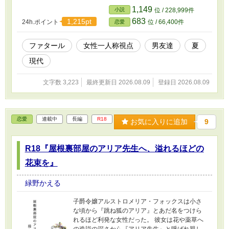
1,149
小説
位 / 228,999件
683
1,215pt
24h.ポイント
位 / 66,400件
恋愛
ファタール
女性一人称視点
男友達
夏
現代
文字数 3,223
最終更新日 2026.08.09
登録日 2026.08.09
恋愛
連載中
長編
R18
お気に入りに追加
9
R18『屋根裏部屋のアリア先生へ、溢れるほどの
花束を』
緑野かえる
子爵令嬢アルストロメリア・フォックスは小さ
な頃から『跳ね狐のアリア』とあだ名をつけら
れるほど利発な女性だった。 彼女は花や薬草へ