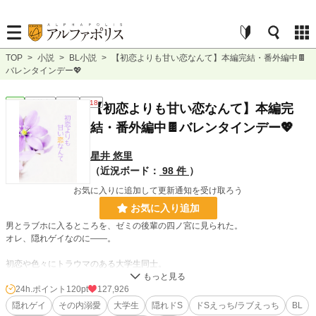
TOP
>
小説
>
BL小説
>
【初恋よりも甘い恋なんて】本編完結・番外編中🍫
バレンタインデー💖
BL
連載中
長編
R18
【初恋よりも甘い恋なんて】本編完
結・番外編中🍫バレンタインデー💖
星井 悠里
（近況ボード：
98 件
）
お気に入りに追加して更新通知を受け取ろう
お気に入り追加
男とラブホに入るところを、ゼミの後輩の四ノ宮に見られた。
オレ、隠れゲイなのに――。
初恋や色々にトラウマのある大学生同士。
後輩攻め。
24h.ポイント
120pt
127,926
人に言いたくない過去や隠し事がある2人が、最初は恋なんか関係なく絡み、喧
隠れゲイ
その内溺愛
大学生
隠れドS
ドSえっち/ラブえっち
BL
嘩したりしながらも、だんだんと少しずつ近づいていきます。