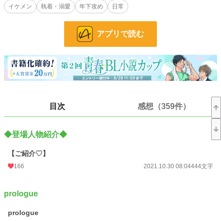
イケメン
執着・溺愛
年下攻め
日常
どう恋に転んでいくのか、楽しんで頂けますように。
イケメン王子・外面良し・四ノ宮 大翔(しのみやひろと)
アプリで読む
×
隠れゲイ・アイドル系・雪谷 奏斗(ゆきたにかなと)
小説
9,463 位 / 228,629 件
BL
2,014 位 / 31,395 件
お気に入り
1,811
目次
感想（359件）
24h.ポイント
120 pt
◆登場人物紹介◆
文字数
883,242
更新日時
2026.02.14 21:36
【ご紹介♡】
166
2021.10.30 08:04
444文字
初回公開日時
2021.10.30 08:04
週間ポイント
756 pt (11,018 位)
prologue
月間ポイント
3,152 pt (11,812 位)
prologue
年間ポイント
97,606 pt (6,113 位)