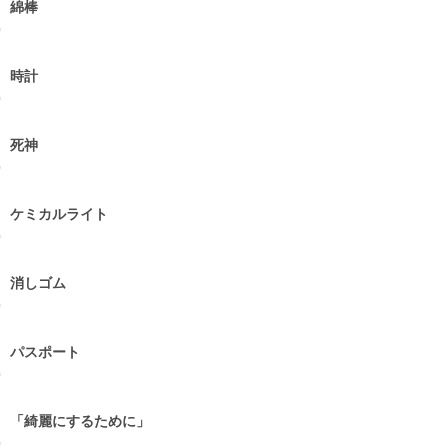
 綿棒
0
 時計
0
 死神
0
 ケミカルライト
0
 消しゴム
0
 パスポート
0
 「綺麗にするために」
0