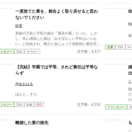
ない。 不要なものに感情を砕く理由などない。 「だ
将
って、面倒でしょう？」 不誠実な夫も、無意味な結
女
一度捨てた番を、都合よく取り戻せると思わ
婚も、 この際すべて切り捨ててしまいましょう。
そ
ないでください
ラ
m
に
紡里
ト
貴族の子息と平民の娘が「運命の番」だった。 しか
優
し、先に感知した娘は「みすぼらしい平民はいらな
い」と拒絶され、権力と金によって強制的に番拒否の
恋愛
完結
ｼｮｰ
手術を受けさせられる。 一年後。成長した子息は娘
文字数：4,377
ァンタジー
完結
ｼｮｰﾄｼｮｰﾄ
を番だと認識し、今度は「解除しろ」と迫ってきた。
それを拒んだ娘を、彼は「番の義務違反だ」と裁判に
訴える。 「拒否なさったのは、そちらです」震えな
【完結】学園では平等、されど責任は平等な
がらも、少女は法廷で自らの意思を語る。 運命か、
らず
尊厳か――下された判決は？
く
@あおはる
婚
ほんと、そう。
だ。 「では、王家の救命
の
文字数：4,216
ァンタジー
完結
短編
R15
は
ファンタジー
完
離婚した妻の旅先
こ