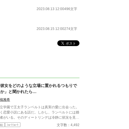
2023.08.13 12:00
496文字
2023.08.15 12:00
274文字
「彼女をどのような立場に置かれるつもりで
すか」と聞かれたら…
槻雅希
立学園で王太子ランベルトは真実の愛に出会った。
く恋愛小説にある話だ。しかし、ランベルトには婚
者がいる。そのディートリンデは冷静に状況を見て
た。真実の愛の相手ピーアに警告することもなく、
文字数：4,492
結
ｼｮｰﾄｼｮｰﾄ
ンベルトに諫言もしない。だが、ディートリンデは