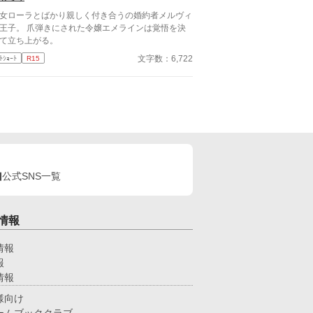
女ローラとばかり親しく付き合うの婚約者メルヴィ
王子。 爪弾きにされた令嬢エメラインは覚悟を決
て立ち上がる。
文字数：6,722
ﾄｼｮｰﾄ
R15
公式SNS一覧
情報
情報
報
情報
様向け