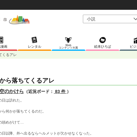
Web
稿漫画
レンタル
絵本ひろば
ビジ
コンテンツ大賞
てくるアレ
から落ちてくるアレ
空のかけら
（近況ボード：
83 件
）
の日は訪れた。
から何かが落ちてくるのだ。
の頭めがけて…
の日以降、外へ出るならヘルメットが欠かせなくなった。