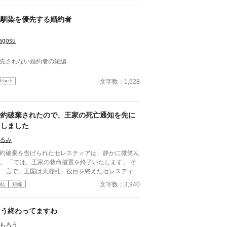
来の王太子妃としてランベルトに問いかけた。「彼
をどのような立場に置かれるおつもりですか」と。
幼馴染を優先する婚約者
の結果、小説のような断罪劇や反撃もなく、静かに
ンベルトは表舞台から去ることになる。 「小説家
agosu
なろう」・「アルファポリス」に重複投稿、自サイ
にも掲載。
先されない婚約者の短編
文字数：1,528
ﾄｼｮｰﾄ
婚約破棄されたので、王家の死亡通知を先に
出しました
るみ
約破棄を告げられたセレスティアは、静かに微笑ん
措置を終了いたします」 そ
一言で、王国は大混乱。役目を終えたセレスティア
、晴れやかに旅立つ。
文字数：3,940
結
短編
もう終わってますわ
もろう