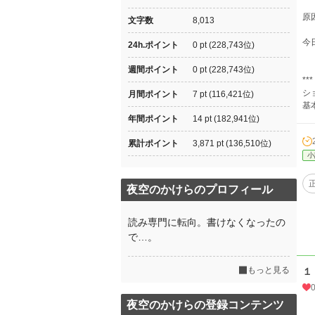
原
文字数
8,013
今
24h.ポイント
0 pt (228,743位)
週間ポイント
0 pt (228,743位)
***
シ
月間ポイント
7 pt (116,421位)
基
年間ポイント
14 pt (182,941位)
累計ポイント
3,871 pt (136,510位)
小
夜空のかけらのプロフィール
読み専門に転向。書けなくなったの
で…。
もっと見る
１
夜空のかけらの登録コンテンツ