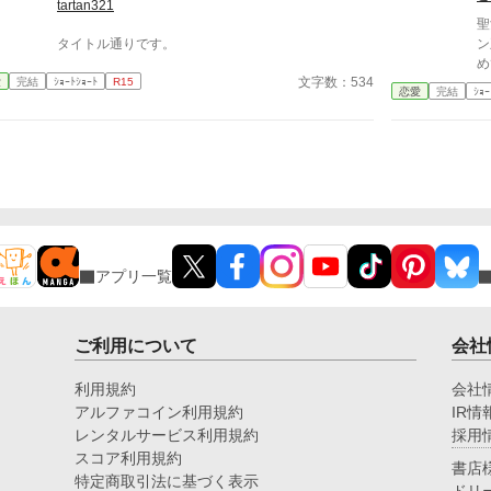
tartan321
聖
タイトル通りです。
ン
め
文字数：534
愛
完結
ｼｮｰﾄｼｮｰﾄ
R15
恋愛
完結
ｼｮｰ
アプリ一覧
ご利用について
会社
利用規約
会社
アルファコイン利用規約
IR情
レンタルサービス利用規約
採用
スコア利用規約
書店
特定商取引法に基づく表示