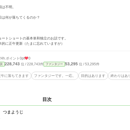
因は不明。
日は何が落ちてくるのか？
ョートショートの基本単和独立のお話です。
本的に正午更新（たまに忘れていますが）
24h.ポイント
0pt
0
228,743
53,295
位 / 228,743件
位 / 53,295件
説
ファンタジー
正午に落ちてきます
ファンタジーです。一応。
目的はあります
終わりはあ
目次
 つまようじ
0