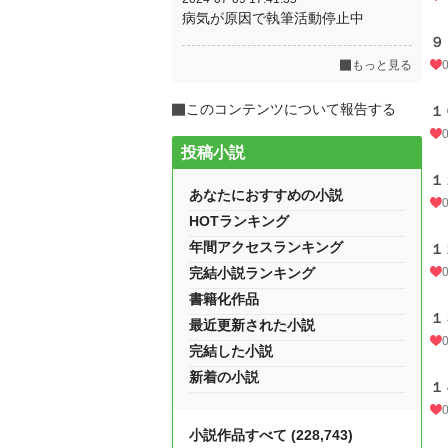
病気が原因で執筆活動停止中
９
もっと見る
このコンテンツについて報告する
１
投稿小説
１
あなたにおすすめの小説
HOTランキング
年間アクセスランキング
１
完結小説ランキング
書籍化作品
１
最近更新された小説
完結した小説
新着の小説
１
小説作品すべて (228,743)