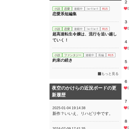
２
小説
恋愛
連載中
ｼｮｰﾄｼｮｰﾄ
R15
恋愛系短編集
３
小説
恋愛
連載中
ｼｮｰﾄｼｮｰﾄ
R15
超高速転生令嬢は、流行を追い越し
ていく！
４
小説
ファンタジー
連載中
長編
R15
約束の続き
５
もっと見る
６
夜空のかけらの近況ボードの更
新履歴
７
2025-01-04 19:14:38
新作？いいえ、リハビリ中です。
８
2024-07-09 17:41:35