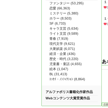
１
ファンタジー (53,295)
恋愛 (66,363)
ミステリー (5,380)
ホラー (8,503)
１
SF (6,733)
キャラ文芸 (5,634)
ライト文芸 (9,589)
青春 (7,919)
現代文学 (9,621)
大衆娯楽 (6,071)
経済・企業 (436)
歴史・時代 (3,220)
あ
児童書・童話 (4,655)
絵本 (1,047)
BL (31,413)
ｴｯｾｲ・ﾉﾝﾌｨｸｼｮﾝ (8,864)
アルファポリス書籍化作家作品
Webコンテンツ大賞受賞作品
恋