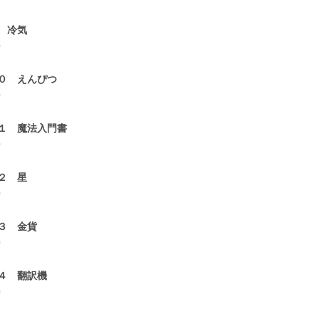
 冷気
0
０ えんぴつ
0
１ 魔法入門書
0
２ 星
0
３ 金貨
0
４ 翻訳機
0