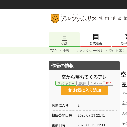
小説
公式漫画
投
TOP
>
小説
>
ファンタジー小説
>
空から落ち
作品の情報
空
空から落ちてくるアレ
ファンタジー
連載中
ｼｮｰﾄｼｮｰﾄ
R15
夜
お気に入り追加
そ
空
お気に入り
2
人
初回公開日時
2023.07.29 22:41
そ
更新日時
2023.08.15 12:00