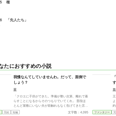
５ 種
0
６ 「先人たち」
0
なたにおすすめの小説
我慢なんてしていませんわ。だって、面倒で
しょう？
翠
章
「クロエに子供ができた。準備が整い次第、離れで暮
王
らすことになるからそのつもりでいてくれ」 普段ほ
よ
とんど屋敷にいない夫が前触れもなく告げてきた言葉
約
をきっかけに、レティシアは“三年間”の契約を終わら
い
文字数：4,095
愛
完結
短編
ファンタジー
完
せることにした。 赤の他人を屋敷に迎えることはし
ラ