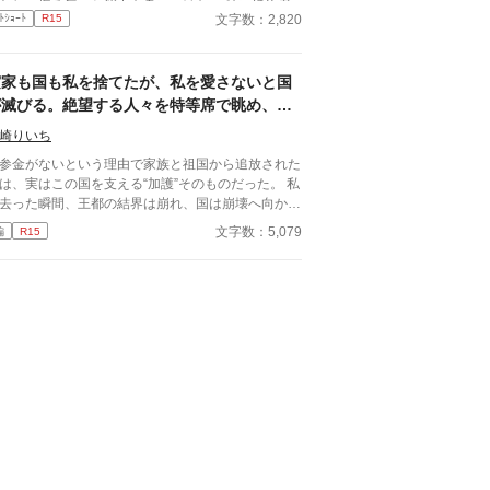
わしい振る舞いと能力を身につけた。 特に婚約者
文字数：2,820
ﾄｼｮｰﾄ
R15
ある王太子は少し？いやかなり頭が足りないのだ。
計に私が頑張らなければならない。 王妃となり国
。 そんな確定した未来であったはずなのに
実家も国も私を捨てたが、私を愛さないと国
日突然破られた。 学園にピンク色の髪を持つ少
現れたからだ。 なんとその子は自身をヒロイ
が滅びる。絶望する人々を特等席で眺め、冷
？だとか言って婚約者のいるしかも王族である王太
徹な王子の腕の中で思考停止する。
崎りいち
に馴れ馴れしく接してきた。 何度かそれを諌める
聞く耳を持たず挙句の果てには私がいじめてくるだ
参金がないという理由で家族と祖国から追放された
んだ言って王太子に泣きついた。 なんと王太子は
は、実はこの国を支える“加護”そのものだった。 私
女の言葉を全て鵜呑みにして私を悪女に仕立て上げ
去った瞬間、王都の結界は崩れ、国は崩壊へ向かい
追放をいい渡す。 はぁ〜、一体誰の悪知恵なん
んな私を拾ったのは、冷徹と噂される隣
文字数：5,079
編
R15
わ。 国外追放喜んでお受けいたしま
の王子。 「やっと見つけた。お前は俺のものだ」
れにならないでくださいな？
てられたはずの私は、気づけば滅びゆく祖国を背
ての責はあなたにあると言うことを。 後悔しても
、彼の腕の中で溺愛されていた。
せんわよ。 そう言い残して私は毅然とした態
で、内心ルンルンとこの国を去る。 ふふっ、これ
らが楽しみだわ。