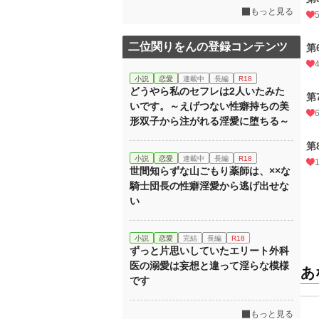
もっと見る
二位関りをんの登録コンテンツ
第
小説
恋愛
連載中
長編
R18
どうやら私のセフレは2人いたみた
第
いです。～えげつない性癖持ちの美
形双子から注がれる淫愛に堕ちる～
第
小説
恋愛
連載中
長編
R18
世間知らずな山ごもり薬師は、××な
騎士団長の性癖淫愛から逃げ出せな
い
小説
恋愛
完結
長編
R18
ずっと片思いしていたエリート外科
医の溺愛は妄想と違って淫らな模様
あ
です
もっと見る