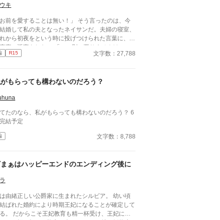
ウキ
お前を愛することは無い！」 そう言ったのは、今
結婚して私の夫となったネイサンだ。夫婦の寝室、
れから初夜をという時に投げつけられた言葉に、私
素直に返事をした。 「……別に要りませんけ
文字数：27,788
編
R15
れる様な部分は有りませんが、情事を
す言葉が出ますので念のため。 ※なろうでも掲載
私がもらっても構わないのだろう？
uhuna
てたのなら、私がもらっても構わないのだろう？ 6
完結予定
文字数：8,788
編
ざまぁはハッピーエンドのエンディング後に
ラ
は由緒正しい公爵家に生まれたシルビア。 幼い頃
結ばれた婚約により時期王妃になることが確定して
そ王妃教育も精一杯受け、王妃にふ