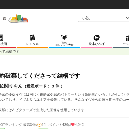
Web
稿漫画
レンタル
絵本ひろば
ビジ
コンテンツ大賞
って結構です
約破棄してくださって結構です
位関りをん
（近況ボード：
9 件
）
爵家の令嬢イヴには同じく伯爵家令息のバトラーという婚約者がいる。しかしバト
ついており、イヴよりもユミアを優先している。そんなイヴを公爵家次期当主のコ
表紙にはAIピクターズで生成した画像を使用しています
HOTランキング 最高34位
24h.ポイント
426pt
4,942