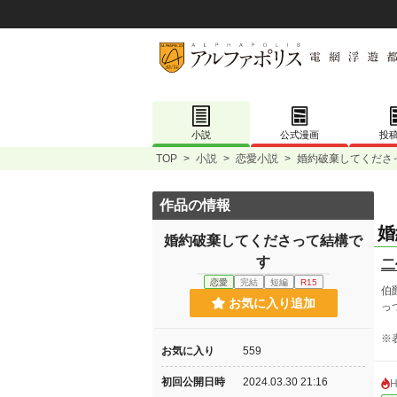
小説
公式漫画
投
TOP
>
小説
>
恋愛小説
>
婚約破棄してくださ
作品の情報
婚
婚約破棄してくださって結構で
す
二
恋愛
完結
短編
R15
伯
お気に入り追加
っ
※
お気に入り
559
初回公開日時
2024.03.30 21:16