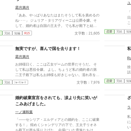
ユ
霜月満月
「
「ああ、やっぱりあなたはまたそうして私を責めるの
日
ね‥‥」 ジュリア・タリアヴィーニは公爵令嬢。そ
こ
して、婚約者は自国の王太子。 でも私が殿下と結婚
は
することはない。だってあなたは他の人を選んだのだ
恋愛
完結
短
ど？」 ※Rに触
文字数：21,605
愛
完結
短編
R15
もの。『前』と変わらず━━ これはとある能力を持
指
つ一族に産まれた令嬢と自身に掛けられた封印に縛ら
中
れる王太子の遠回りな物語。 ※なろう様で投稿済み
無実ですが、喜んで国を去ります！
の作品です。 ※画像はジュリアの婚約披露の時のイ
霜月満月
メージです。
R
お姉様曰く、ここは乙女ゲームの世界だそうだ。 そ
捨
して私は悪役令嬢。 よし。ちょうど私の婚約者の第
話
二王子殿下は私もお姉様も好きじゃない。濡れ衣を着
せられるのが分かっているならやりようはある。 ━
恋愛
完結
短
文字数：7,976
愛
完結
ｼｮｰﾄｼｮｰﾄ
━これは前世から家族である、転生一家の国外逃亡ま
での一部始終です。
婚約破棄宣言をされても、涙より先に笑いが
こみあげました。
ラ
一ノ瀬和葉
私
「――セシリア・エルディアとの婚約を、ここに破棄
に
する！」 煌めくシャンデリアの下で、王太子リオネ
いる。 だからこ
ル殿下が声を張り上げた。 会場にいた貴族たちは一