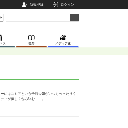
新規登録
ログイン
ネス
書籍
メディア化
ラーにはユミアという子爵令嬢がいつもべったりく
ーディが優しく包み込む……。