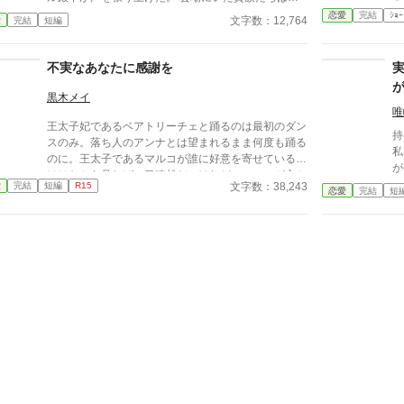
さ
斉に息を呑み、舞踏の音楽さえ止まる。 ……ああ、
恋愛
完結
ｼｮｰ
で
文字数：12,764
愛
完結
短編
やっと来たか。 婚約破棄。断罪。悪役令嬢への審
余
判。 ここで私は泣き崩れ、殿下に縋りつき、噂通り
を支える
の醜態をさらす―― ……はずだったのだろう。周囲
不実なあなたに感謝を
ある
の期待としては。 だが、残念。 私の胸に込みあげて
女が
きたのは、涙ではなく、笑いだった。 （だって……
黒木メイ
ン
ようやく自由になれるんですもの） その瞬間の私の
唯
子
王太子妃であるベアトリーチェと踊るのは最初のダン
顔を、誰も「悪役令嬢」とは呼べなかったはずだ。
も
持
スのみ。落ち人のアンナとは望まれるまま何度も踊る
なろう、カクヨム様でも投稿しています。 なろう日
な
私
のに。王太子であるマルコが誰に好意を寄せているか
間２０位 ２５０００PV感謝です。 ※ご都合注意。
彼
が
ははたから見れば一目瞭然だ。けれど、マルコが心か
後日談の方を一部修正しました。
国外
始める。 そ
文字数：38,243
愛
完結
短編
R15
ら愛しているのはベアトリーチェだけだった。そのこ
恋愛
完結
短
だか？ まぁいい
国
とに気づいていながらも受け入れられないベアトリー
す。 けれどどうかお忘
捨
チェ。そんな時、マルコとアンナがとうとう一線を越
全
に
えたことを知る。――――不実なあなたを恨んだ回数
知りま
は数知れず。けれど、今では感謝すらしている。愚か
度
なあなたのおかげで『幸せ』を取り戻すことができた
か
のだから。 ※異世界転移をしている登場人物がいま
すが主人公ではないためタグを外しています。 ※曖
昧設定。 ※一旦完結。 ※性描写は匂わせ程度。 ※小
説家になろう様、カクヨム様にも掲載予定。