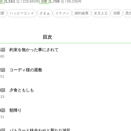
3,161
1,708
位 / 228,660件
位 / 66,336件
説
恋愛
恋愛
ハッピーエンド
ざまぁ
イケメン
婚約破棄
女主人公
溺愛
悪
目次
1話 約束を無かった事にされて
660
2話 コーディ様の屋敷
551
3話 夕食ともしも
533
4話 朝帰り
531
5話 バトラーと鉢合わせと新たな波乱