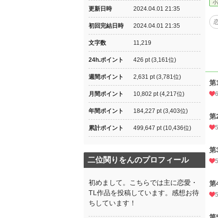
小
更新日時
2024.04.01 21:35
初回完結日時
2024.04.01 21:35
文字数
11,219
24h.ポイント
426 pt (3,161位)
週間ポイント
2,631 pt (3,781位)
第
月間ポイント
10,802 pt (4,217位)
年間ポイント
184,227 pt (3,403位)
第
累計ポイント
499,647 pt (10,436位)
第
二位関りをんのプロフィール
初めまして。こちらでは主に恋愛・
第
TL作品を投稿しています。感想お待
ちしています！
第