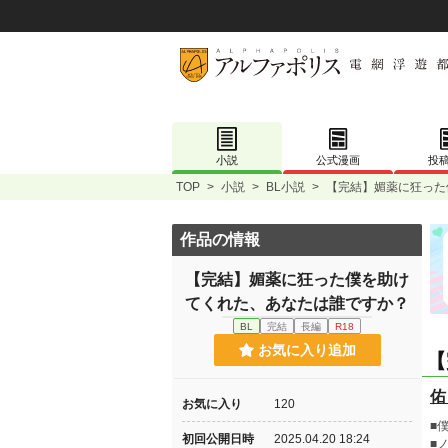
小説
公式漫画
投
TOP
>
小説
>
BL小説
>
【完結】媚薬に狂った
作品の情報
【完結】媚薬に狂った僕を助け
てくれた、あなたは誰ですか？
BL
完結
長編
R18
お気に入り追加
【
佑
お気に入り
120
■
初回公開日時
2025.04.20 18:24
■