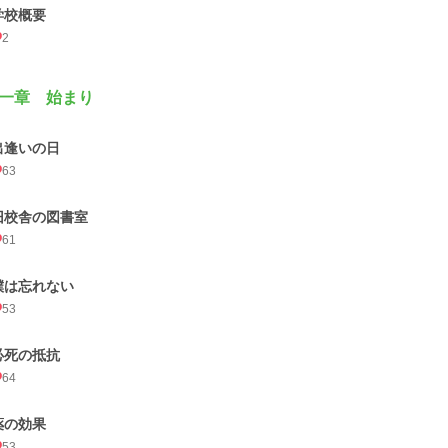
学校概要
2
一章 始まり
出逢いの日
63
旧校舎の図書室
61
僕は忘れない
53
必死の抵抗
64
薬の効果
53