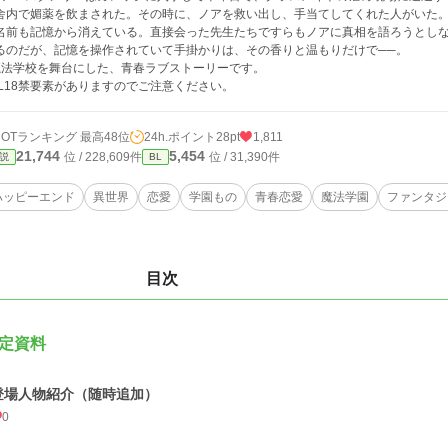
舎内で媚薬を飲まされた。その時に、ノアを救い出し、手当てしてくれた人がいた
名前も記憶から消えている。直接会った先生たちですらもノアに真相を語ろうとし
るのだが、記憶を操作されていて手掛かりは、その香りと温もりだけで──。
魔法学校を舞台にした、青春ラブストーリーです。
BL18禁要素がありますのでご注意ください。
HOTランキング 最高48位
24h.ポイント
28pt
1,811
21,744
5,454
位 / 228,609件
位 / 31,390件
説
BL
ハッピーエンド
異世界
恋愛
学園もの
青春恋愛
魔法学園
ファンタジ
目次
定資料
登場人物紹介（随時追加）
0