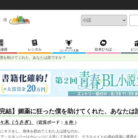
Web
稿漫画
レンタル
絵本ひろば
ビジ
コンテンツ大賞
僕を助けてくれた、あなたは誰ですか？
完結】媚薬に狂った僕を助けてくれた、あなたは
々木（うさぎ）
（近況ボード：
6 件
）
僕にキスをし、身体を慰めてくれた人は誰なのか。
ノア・スタンリーはカレッジに入学して半年目で、クラスメイトの虐め現場に遭遇す