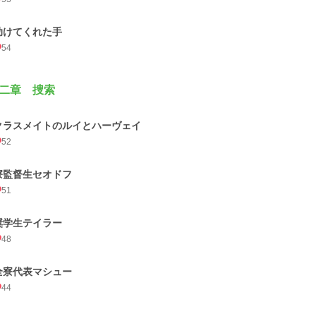
助けてくれた手
54
二章 捜索
クラスメイトのルイとハーヴェイ
52
寮監督生セオドフ
51
奨学生テイラー
48
全寮代表マシュー
44