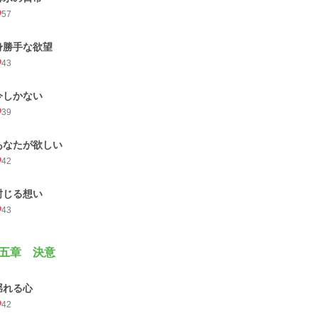
57
身勝手な欲望
43
今しかない
39
あなたが欲しい
42
封じる想い
43
五章 決意
揺れる心
42