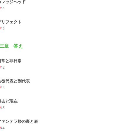
カレッジヘッド
44
プリフェクト
45
三章 答え
日常と非日常
42
生徒代表と副代表
44
過去と現在
45
ファンテラ祭の裏と表
44