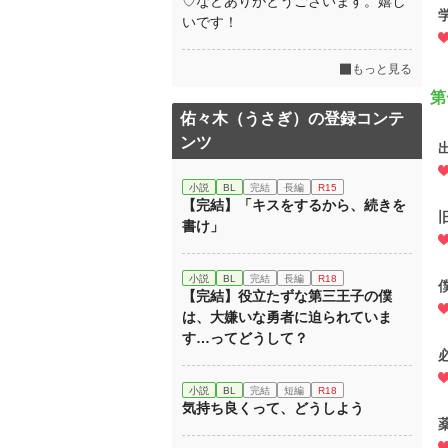
♡などありがとうございます。嬉し
いです！
もっと見る
第
佑々木（うさぎ）の登録コンテ
ンツ
小説
BL
完結
長編
R15
【完結】「キスをするから、続きを
書け」
小説
BL
完結
長編
R18
【完結】役立たずな第三王子の僕
は、大嫌いな勇者に迫られていま
す…ってどうして？
小説
BL
完結
短編
R18
気持ち良くって、どうしよう