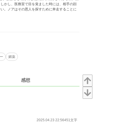
。しかし、医務室で目を覚ました時には、相手の顔
ない。ノアはその恩人を探すために奔走することに
ー
媚薬
感想
2025.04.23 22:56
451文字