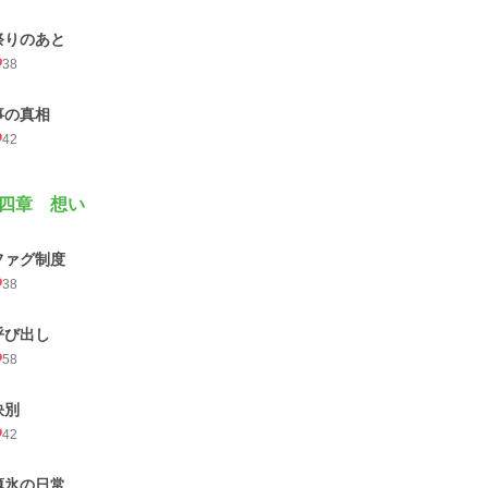
祭りのあと
38
事の真相
42
四章 想い
ファグ制度
38
呼び出し
58
訣別
42
薄氷の日常