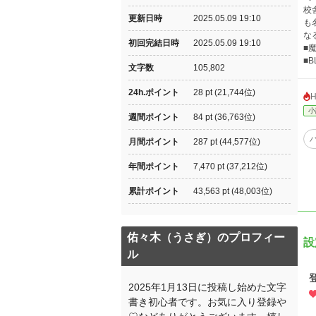
校
更新日時
2025.05.09 19:10
も
な
初回完結日時
2025.05.09 19:10
■
■
文字数
105,802
24h.ポイント
28 pt (21,744位)
小
週間ポイント
84 pt (36,763位)
月間ポイント
287 pt (44,577位)
年間ポイント
7,470 pt (37,212位)
累計ポイント
43,563 pt (48,003位)
佑々木（うさぎ）のプロフィー
設
ル
2025年1月13日に投稿し始めた文字
書き初心者です。お気に入り登録や