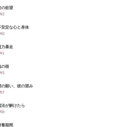
彼の欲望
42
不安定な心と身体
40
魔力暴走
41
魂の核
45
僕の願い、彼の望み
57
魔法が解けたら
39
療養期間