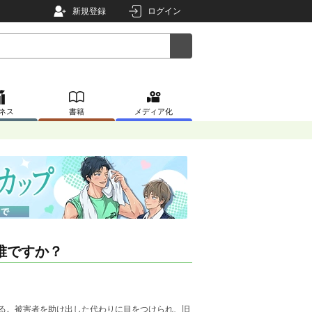
新規登録
ログイン
ネス
書籍
メディア化
誰ですか？
る。被害者を助け出した代わりに目をつけられ、旧