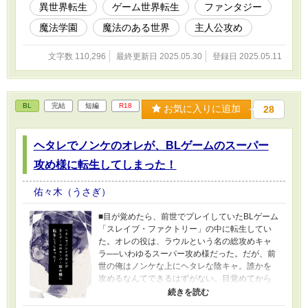
異世界転生
ゲーム世界転生
ファンタジー
ください。
魔法学園
魔法のある世界
主人公攻め
文字数 110,296
最終更新日 2025.05.30
登録日 2025.05.11
BL
完結
短編
R18
お気に入りに追加
28
ヘタレでノンケのオレが、BLゲームのスーパー
攻め様に転生してしまった！
佑々木（うさぎ）
■目が覚めたら、前世でプレイしていたBLゲーム
「スレイブ・ファクトリー」の中に転生してい
た。オレの役は、ラウルという名の総攻めキャ
ラ──いわゆるスーパー攻め様だった。だが、前
世の俺はノンケな上にヘタレな陰キャ。誰かを
攻めるなんてできるはずがない。目覚めてから
ずっとそばにいる、このゲームの案内人である
リチャードを従えて、俺はハーレムENDではな