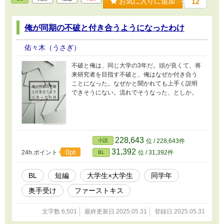
お気に入りに追加
12
俺が同期の不破と付き合うようになったわけ
佑々木（うさぎ）
不破と俺は、同じ大学の3年だ。頭が良くて、将
来研究者を目指す不破と、俺はなぜか付き合う
ことになった。なぜかと聞かれても上手く説明
できそうにない。流れでそうなった、としか。
228,643
小説
位 / 228,643件
31,392
0pt
24h.ポイント
位 / 31,392件
BL
BL
短編
大学生×大学生
同学年
奥手受け
ファーストキス
文字数 6,501
最終更新日 2025.05.31
登録日 2025.05.31