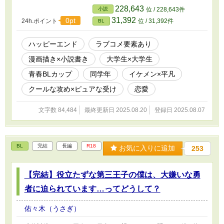
ネットで人気の漫画描き八神海斗(18)×サークルでひっそり小説を
228,643
小説
位 / 228,643件
書く阿久津晴(18)。 ◇創作を通して変わっていく大学生ふたりの青
31,392
0pt
24h.ポイント
位 / 31,392件
BL
春ラブストーリーです。 ◇「第1回青春×BL小説カップ」参加作品
です。 お気に入り登録、❤、エールなどありがとうございます！
少しでもお楽しみいただけていると嬉しいです。
ハッピーエンド
ラブコメ要素あり
漫画描き×小説書き
大学生×大学生
青春BLカップ​
同学年
イケメン×平凡
クールな攻め×ピュアな受け
恋愛
文字数 84,484
最終更新日 2025.08.20
登録日 2025.08.07
BL
完結
長編
R18
お気に入りに追加
253
【完結】役立たずな第三王子の僕は、大嫌いな勇
者に迫られています…ってどうして？
佑々木（うさぎ）