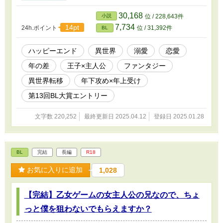
刑されると思ったからだ。だが、そのせいで魔
力適性を測るサークレットは機能せず、無能判
30,168
小説
位 / 228,643件
定を受けてしまう。 守護すべき第二王子は、民
7,734
14pt
24h.ポイント
位 / 31,392件
BL
の間では無能な出来損ないと呼ばれ、王太子に
は小馬鹿にされてきた。異世界から来た鷹斗に
よって、王子二人のパワーバランスが崩れてい
ハッピーエンド
異世界
溺愛
恋愛
き──。 異世界転移によって巻き起こる、ファン
年の差
王子×主人公
ファンタジー
タジック・ラブストーリーです。 R-18、BL要素
がありますので、ご注意ください。 エピソード
異世界転移
年下攻め×年上受け
タイトル横に目安があります。 ＊キス描写 ＊＊
性描写 ＊＊＊性行為描写 前作『それより俺は、
第13回BL大賞エントリー
もっとあなたとキスがしたい』と一部リンクし
ていますが、独立したお話です。 表紙画像は
文字数 220,252
最終更新日 2025.04.12
登録日 2025.01.28
unsplashよりお借りしました。
BL
完結
長編
R18
お気に入りに追加
1,028
【完結】乙女ゲームの女主人公の兄なので、ちょ
っと僕を狙わないでもらえますか？