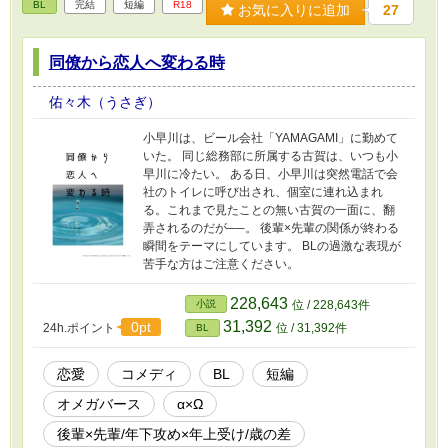
BL
完結
短編
R18
お気に入りに追加
27
同僚から恋人へ変わる時
佑々木（うさぎ）
小早川は、ビール会社「YAMAGAMI」に勤めて
いた。 同じ総務部に所属する古賀は、いつも小
早川に冷たい。 ある日、小早川は突然電話で会
社のトイレに呼び出され、個室に連れ込まれ
る。これまで見たことの無い古賀の一面に、翻
弄されるのだが──。 後輩×先輩の関係が終わる
瞬間をテーマにしています。 BLの過激な表現が
苦手な方はご注意ください。
228,643
小説
位 / 228,643件
31,392
0pt
24h.ポイント
位 / 31,392件
BL
恋愛
コメディ
BL
短編
オメガバース
α×Ω
後輩×先輩/年下攻め×年上受け/歳の差