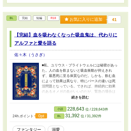
BL
完結
短編
R18
お気に入りに追加
41
【完結】血を吸わなくなった吸血鬼は、代わりに
アルファと愛を語る
佑々木（うさぎ）
■私、ユリウス・ブライトウェルには秘密があっ
た。人の血を飲まないと吸血衝動が抑えきれ
ず、最悪死に至る体質なのだ。しかも、飲む血
によって効果は異なり、特にバースの違いは死
活問題となっている。できれば、持続的に効果
のあるオメガの血がいいのだが、緊急の場合は
選んではいられない。ある夜、どうしても吸血
衝動が抑えきれず、うっかりアルファの血を飲
んでしまい、私は窮地に立たされる。なぜな
228,643
小説
位 / 228,643件
ら、アルファの血には催淫効果があるからだ。 ■
31,392
0pt
24h.ポイント
位 / 31,392件
BL
アルファ×吸血種のラブストーリーです。独自設
定のオメガバースがあります。 ■R-18、BL要素
がありますので、ご注意ください。 エピソード
ファンタジー
溺愛