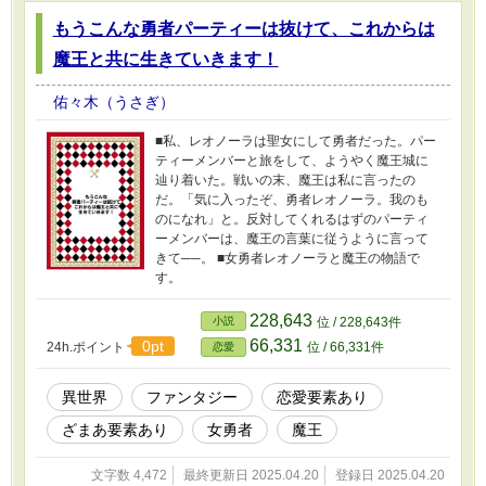
もうこんな勇者パーティーは抜けて、これからは
魔王と共に生きていきます！
佑々木（うさぎ）
■私、レオノーラは聖女にして勇者だった。パー
ティーメンバーと旅をして、ようやく魔王城に
辿り着いた。戦いの末、魔王は私に言ったの
だ。「気に入ったぞ、勇者レオノーラ。我のも
のになれ」と。反対してくれるはずのパーティ
ーメンバーは、魔王の言葉に従うように言って
きて──。 ■女勇者レオノーラと魔王の物語で
す。
228,643
小説
位 / 228,643件
66,331
0pt
24h.ポイント
位 / 66,331件
恋愛
異世界
ファンタジー
恋愛要素あり
ざまあ要素あり
女勇者
魔王
文字数 4,472
最終更新日 2025.04.20
登録日 2025.04.20