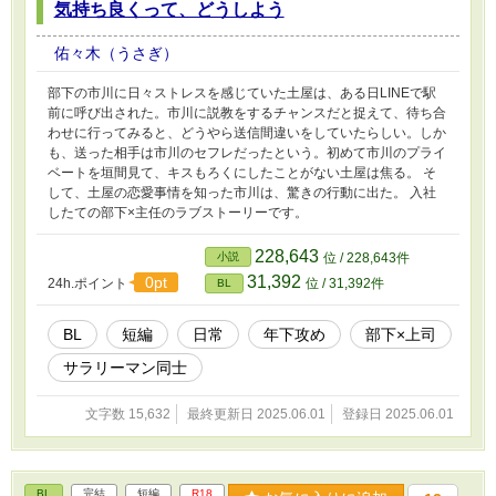
気持ち良くって、どうしよう
佑々木（うさぎ）
部下の市川に日々ストレスを感じていた土屋は、ある日LINEで駅
前に呼び出された。市川に説教をするチャンスだと捉えて、待ち合
わせに行ってみると、どうやら送信間違いをしていたらしい。しか
も、送った相手は市川のセフレだったという。初めて市川のプライ
ベートを垣間見て、キスもろくにしたことがない土屋は焦る。 そ
して、土屋の恋愛事情を知った市川は、驚きの行動に出た。 入社
したての部下×主任のラブストーリーです。
228,643
小説
位 / 228,643件
31,392
0pt
24h.ポイント
位 / 31,392件
BL
BL
短編
日常
年下攻め
部下×上司
サラリーマン同士
文字数 15,632
最終更新日 2025.06.01
登録日 2025.06.01
BL
完結
短編
R18