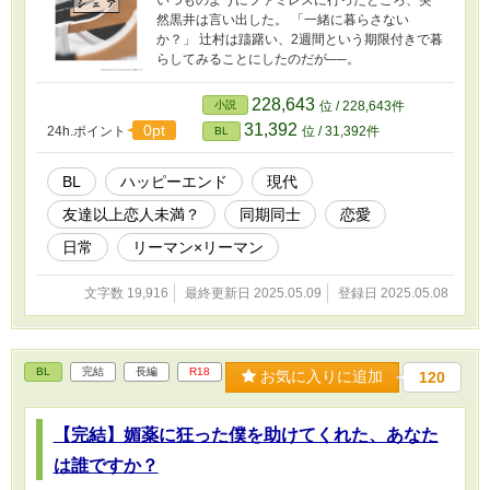
然黒井は言い出した。 「一緒に暮らさない
か？」 辻村は躊躇い、2週間という期限付きで暮
らしてみることにしたのだが──。
228,643
小説
位 / 228,643件
31,392
0pt
24h.ポイント
位 / 31,392件
BL
BL
ハッピーエンド
現代
友達以上恋人未満？
同期同士
恋愛
日常
リーマン×リーマン
文字数 19,916
最終更新日 2025.05.09
登録日 2025.05.08
BL
完結
長編
R18
お気に入りに追加
120
【完結】媚薬に狂った僕を助けてくれた、あなた
は誰ですか？