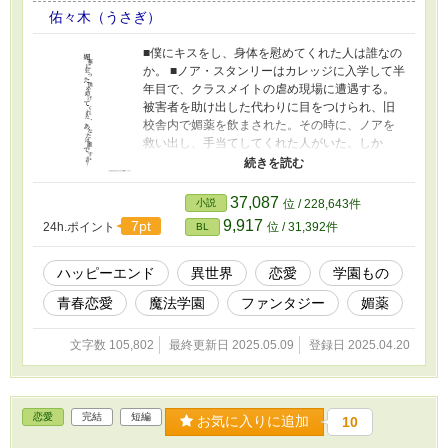
佑々木（うさぎ）
■僕にキスをし、身体を慰めてくれた人は誰なの
か。 ■ノア・スタンリーはカレッジに入学して半
年目で、クラスメイトの虐め現場に遭遇する。
被害者を助け出した代わりに目をつけられ、旧
校舎内で媚薬を飲まされた。その時に、ノアを
救い出し、手当てしてくれた人がいた。しか
し、医務室で目を覚ました時には、相手の顔も
名前も記憶から消えている。直接会った先生た
ちですらもノアに真相を語ろうとしない。ノア
37,087
小説
位 / 228,643件
はその恩人を探すために奔走することになるの
9,917
7pt
24h.ポイント
位 / 31,392件
BL
だが、記憶を操作されていて手掛かりは、その
香りと温もりだけで──。 ■魔法学校を舞台にし
た、青春ラブストーリーです。 ■BL18禁要素が
ハッピーエンド
異世界
恋愛
学園もの
ありますのでご注意ください。
青春恋愛
魔法学園
ファンタジー
媚薬
文字数 105,802
最終更新日 2025.05.09
登録日 2025.04.20
恋愛
完結
短編
お気に入りに追加
10