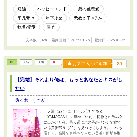
短編
ハッピーエンド
歳の差恋愛
平凡受け
年下攻め
元教え子✕先生
執着/溺愛
青春
文字数 9,028
最終更新日 2025.01.26
登録日 2025.01.26
BL
完結
長編
R18
お気に入りに追加
80
【完結】それより俺は、もっとあなたとキスがし
たい
佑々木（うさぎ）
一ノ瀬（27）は、ビール会社である
「YAMAGAMI」に勤めていた。 同僚との飲み会
に出かけた夜、帰り道にバス停のベンチで寝て
いる美浜部長（32）を見つけてしまう。 いつも
厳しく、高慢で鼻持ちならない美浜と距離を取