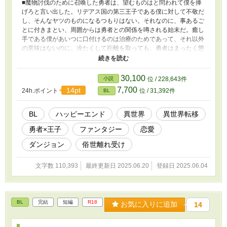
■魔物討伐のために召喚した勇者は、望むものはと問われて僕を捧
げろと言い出した。リデアス国の第三王子である僕に対して不敬だ
し、そんなヤツのものになるつもりはない。それなのに、事あるご
とに付きまとい、周囲からは勇者との関係を噂される始末だ。癒し
手である僕があいつに口付けるのは治療のためであって、それ以外
の意味はないのに。冷たくして距離を取っても、勇者はまったく懲
りた様子もない。そんな折、魔物の発生源とみられるダンジョンに
入ることとなった僕は、最深部を目指す中、魔族と遭遇してしまい
──。 ■異世界来た勇者レイとリデアス国の第三王子であるエステ
30,100
小説
位 / 228,643件
ィンとのラブストーリーです。 ■勇者（18歳）×第三王子（17歳）
7,700
14pt
24h.ポイント
位 / 31,392件
BL
です。 ■18禁BL表現がありますのでご注意ください。
BL
ハッピーエンド
異世界
異世界転移
勇者×王子
ファンタジー
恋愛
ダンジョン
俗世離れ受け
文字数 110,393
最終更新日 2025.06.20
登録日 2025.06.04
BL
完結
短編
R18
お気に入りに追加
14