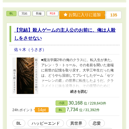
BL
完結
長編
R18
お気に入りに追加
135
【完結】殺人ゲームの主人公のお前に、俺は人殺
しをさせない
佑々木（うさぎ）
■魔法学園2年の俺のクラスに、転入生が来た。
アレン・ラ・トゥール。その名前を聞いた途端
に前世の記憶を取り戻す。大学三年生だった俺
は、どうやら没頭してプレイしたゲーム「セツ
ァーレンの庭」の世界に転生したようだ。クラ
スメイトに妹を凌辱され、その復讐のために
次々に人を殺す主人公、それが転入生アレン
だ。俺は、ゲームの悲惨な未来を変えるため行
動することにしたのだが、どうしてもシナリオ
30,168
小説
位 / 228,643件
通りに進んでいってしまう。その上、思惑とは
7,734
14pt
24h.ポイント
位 / 31,392件
BL
違った方向へと転がり始め──。 ■ゲーム世界に
転生したセルジュが奔走し、やがて恋に落ちる
ラブストーリーです。 ■【主人公のセルジュが攻
BL
ハッピーエンド
異世界
恋愛
め】です。 ■BL18禁要素がありますのでご注意