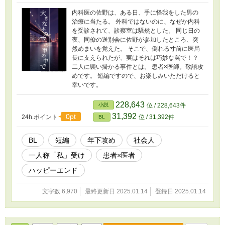
内科医の佐野は、ある日、手に怪我をした男の
治療に当たる。 外科ではないのに、なぜか内科
を受診されて、診察室は騒然とした。 同じ日の
夜、同僚の送別会に佐野が参加したところ、突
然めまいを覚えた。 そこで、倒れる寸前に医局
長に支えられたが、実はそれは巧妙な罠で！？
二人に襲い掛かる事件とは。 患者×医師。敬語攻
めです。 短編ですので、お楽しみいただけると
幸いです。
228,643
小説
位 / 228,643件
31,392
0pt
24h.ポイント
位 / 31,392件
BL
BL
短編
年下攻め
社会人
一人称「私」受け
患者×医者
ハッピーエンド
文字数 6,970
最終更新日 2025.01.14
登録日 2025.01.14