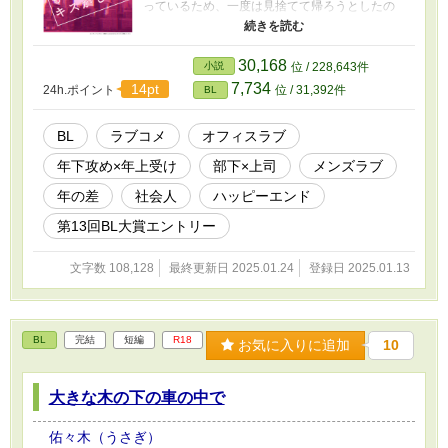
っているため、一度は見捨てて帰ろうとしたの
だが。さすがに寒空の下、見なかったことにし
て立ち去ることはできなかった。美浜を起こ
し、コーヒーでも飲ませて終わりにしようとし
30,168
小説
位 / 228,643件
た一ノ瀬に、美浜は思いも寄らないことを言い
7,734
14pt
24h.ポイント
位 / 31,392件
BL
出して──。 サラリーマン同士のラブコメディで
す。 ◎BLの性的描写がありますので、苦手な方
はご注意ください ＊ 性的描写 ＊＊＊ 性行
BL
ラブコメ
オフィスラブ
為の描写 大人だからこその焦れったい恋愛模
年下攻め×年上受け
部下×上司
メンズラブ
様、是非ご覧ください。 年下敬語攻め、一人称
「私」受けが好きな方にも、楽しんでいただけ
年の差
社会人
ハッピーエンド
ると幸いです。 表紙素材は abdulgalaxia様 より
お借りしています。
第13回BL大賞エントリー
文字数 108,128
最終更新日 2025.01.24
登録日 2025.01.13
BL
完結
短編
R18
お気に入りに追加
10
大きな木の下の車の中で
佑々木（うさぎ）