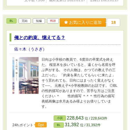
文字数 7,038
最終更新日 2025.01.27
登録日 2025.01.27
BL
完結
短編
R18
お気に入りに追加
18
俺との約束、憶えてる？
佑々木（うさぎ）
日向は小学校の教員で、6度目の卒業式を終え
た。 桜並木を歩いていると、遠くから名前を呼
ぶ声がする。 その人物は、かつての教え子の三
上だった。 「約束を果たしてもらいに来たよ」
そう言われても、日向にはまったく覚えがなく
て──。 元教え子×小学校教師のお話です。 ◎BL
の性的描写がありますので、苦手な方はご注意
ください ＊ 性的描写 ＊＊＊ 性行為の描写
表紙画像は水月あるみ様よりお借りしていま
す。
228,643
小説
位 / 228,643件
31,392
0pt
24h.ポイント
位 / 31,392件
BL