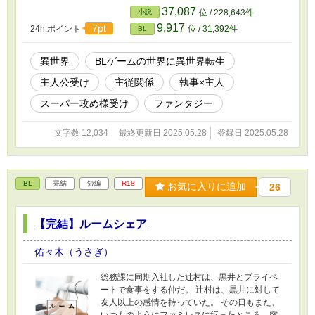
く奴隷売却ENDを選ぶことに。すべての攻略対
37,087
小説
位 / 228,643件
象を売り払ってみたら、思いも寄らないルート
9,917
7pt
24h.ポイント
位 / 31,392件
BL
に入ってしまい──！？ ■ゲームのNPC×BLゲー
ムの主人公（元スーパー攻め様） ■主人公視点。
性描写有りです。 ■加筆修正いたしました
異世界
BLゲームの世界に異世界転生
（2025.05.29）
主人公受け
主従関係
執事×主人
スーパー攻め様受け
ファンタジー
文字数 12,034
最終更新日 2025.05.28
登録日 2025.05.28
BL
完結
短編
R18
お気に入りに追加
26
【完結】ルームシェア
佑々木（うさぎ）
総務課に同期入社した辻村は、黒井とプライベ
ートで食事をする仲だ。 辻村は、黒井に対して
友人以上の感情を持っていた。 その日もまた、
いつものようにファミレスに行ったところ、突