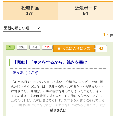
投稿作品
近況ボード
17
6
件
件
17
件
BL
完結
長編
R15
お気に入りに追加
42
【完結】「キスをするから、続きを書け」
佑々木（うさぎ）
「あと10日で、BL小説を書いて来い」 ◇深夜のコンビニで僕、阿
久津晴（あくつはる）は、見知らぬ男・八神海斗（やがみかいと）
に脅された。 発端は、八神の秘密を知ってしまったことだ。イケ
メンの彼は、実はBL漫画を描く人だった。誰にも言わないと言っ
たのだけれど、八神は信じてくれず、スマホを人質に取られてしま
う。10日で書いてこなければ、スマホを川に沈めると言われ、僕は
条件を飲んで生まれて初めてBL小説を書いた。でも、ようやく書
いた3万字の小説は却下され、何度も書き直す羽目になり──。 ◇