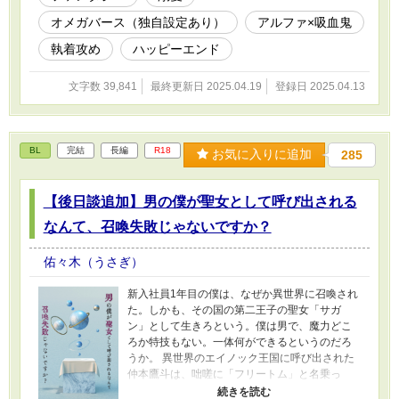
タイトル横に目安があります。 ＊キス描写 ＊＊
オメガバース（独自設定あり）
アルファ×吸血鬼
性描写 ＊＊＊性行為描写 ■「お前は私の伴侶で
はないっ！」から改題しました。
執着攻め
ハッピーエンド
文字数 39,841
最終更新日 2025.04.19
登録日 2025.04.13
BL
完結
長編
R18
お気に入りに追加
285
【後日談追加】男の僕が聖女として呼び出される
なんて、召喚失敗じゃないですか？
佑々木（うさぎ）
新入社員1年目の僕は、なぜか異世界に召喚され
た。しかも、その国の第二王子の聖女「サガ
ン」として生きろという。僕は男で、魔力どこ
ろか特技もない。一体何ができるというのだろ
うか。 異世界のエイノック王国に呼び出された
仲本鷹斗は、咄嗟に「フリートム」と名乗っ
た。そうでもしなければ、異世界人とバレて処