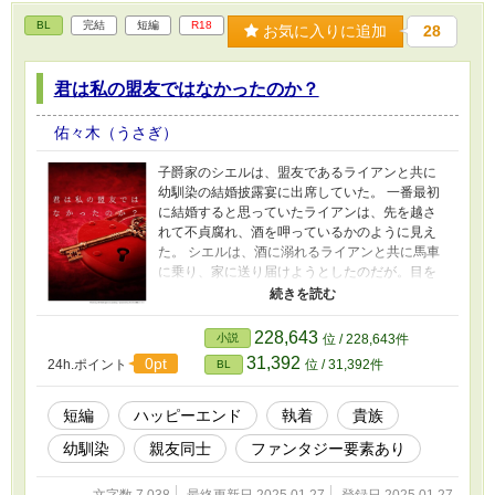
BL
完結
短編
R18
お気に入りに追加
28
君は私の盟友ではなかったのか？
佑々木（うさぎ）
子爵家のシエルは、盟友であるライアンと共に
幼馴染の結婚披露宴に出席していた。 一番最初
に結婚すると思っていたライアンは、先を越さ
れて不貞腐れ、酒を呷っているかのように見え
た。 シエルは、酒に溺れるライアンと共に馬車
に乗り、家に送り届けようとしたのだが。目を
覚ますと暗闇にいて、四肢を拘束されていた。
暗闇の中で助けを求めるシエルだったが──。 貴
族×貴族のラブストーリーです。 ◎BLの性的描
228,643
小説
位 / 228,643件
写がありますので、苦手な方はご注意ください
31,392
0pt
24h.ポイント
位 / 31,392件
BL
＊ 性的描写 ＊＊＊ 性行為の描写 表紙画像
は、表紙メーカーで作成しました。
短編
ハッピーエンド
執着
貴族
幼馴染
親友同士
ファンタジー要素あり