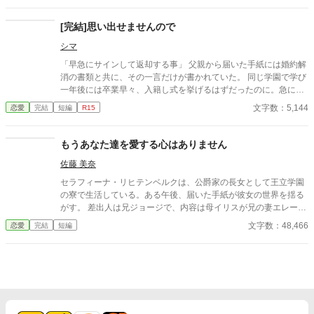
[完結]思い出せませんので
シマ
「早急にサインして返却する事」 父親から届いた手紙には婚約解
消の書類と共に、その一言だけが書かれていた。 同じ学園で学び
一年後には卒業早々、入籍し式を挙げるはずだったのに。急にな
ぜ？訳が分からない。 直接会って訳を聞かねば 注)女性が怪我し
文字数：5,144
恋愛
完結
短編
R15
てます。苦手な方は回避でお願いします。 男性視点 四話完結済
み。毎日、一話更新
もうあなた達を愛する心はありません
佐藤 美奈
セラフィーナ・リヒテンベルクは、公爵家の長女として王立学園
の寮で生活している。ある午後、届いた手紙が彼女の世界を揺る
がす。 差出人は兄ジョージで、内容は母イリスが兄の妻エレーヌ
をいびっているというものだった。最初は信じられなかったが、
文字数：48,466
恋愛
完結
短編
手紙の中で兄は母の嫉妬に苦しむエレーヌを心配し、セラフィー
ナに助けを求めていた。 理知的で優しい公爵夫人の母が信じられ
なかったが、兄の必死な頼みに胸が痛む。 セラフィーナは、一年
ぶりに実家に帰ると、母が物置に閉じ込められていた。幸せだっ
た家族の日常が壊れていく。魔法やファンタジー異世界系は、途
中からあるかもしれません。