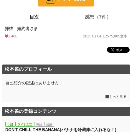
24h.ポイント
291 pt
目次
感想（7件）
文字数
5,005
拝啓 婚約者さま
更新日時
2025.01.04 11:57
2,480
2025.01.04 11:57
5,005文字
初回公開日時
2025.01.04 11:57
初回完結日時
2025.01.04 11:57
週間ポイント
3,376 pt (2,990 位)
松本雀のプロフィール
月間ポイント
18,092 pt (2,617 位)
年間ポイント
330,811 pt (1,751 位)
自己紹介の記述はありません
累計ポイント
667,540 pt (8,311 位)
もっと見る
松本雀の登録コンテンツ
小説
ライト文芸
完結
短編
DON'T CHILL THE BANANA(バナナを冷蔵庫に入れるな！)