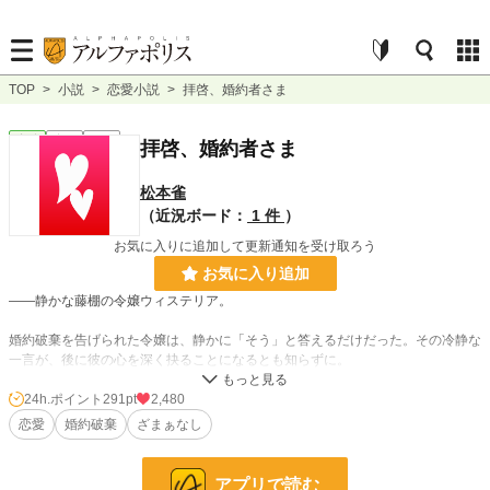
TOP
>
小説
>
恋愛小説
>
拝啓、婚約者さま
恋愛
完結
短編
拝啓、婚約者さま
松本雀
（近況ボード：
1 件
）
お気に入りに追加して更新通知を受け取ろう
お気に入り追加
――静かな藤棚の令嬢ウィステリア。
婚約破棄を告げられた令嬢は、静かに「そう」と答えるだけだった。その冷静な
一言が、後に彼の心を深く抉ることになるとも知らずに。
24h.ポイント
291pt
2,480
小説
4,703 位 / 228,589 件
恋愛
婚約破棄
ざまぁなし
恋愛
2,446 位 / 66,314 件
お気に入り
370
アプリで読む