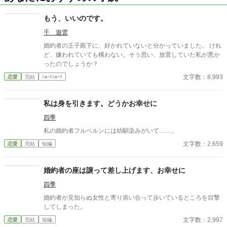
もう、いいのです。
千 遊雲
婚約者の王子殿下に、好かれていないと分かっていました。 けれ
ど、嫌われていても構わない。そう思い、放置していた私が悪か
ったのでしょうか？
文字数：8,993
恋愛
完結
ｼｮｰﾄｼｮｰﾄ
私は身を引きます。どうかお幸せに
四季
私の婚約者フルベルンには幼馴染みがいて……。
文字数：2,659
恋愛
完結
短編
婚約者の座は譲って差し上げます、お幸せに
四季
婚約者が見知らぬ女性と寄り添い合って歩いているところを目撃
してしまった。
文字数：2,997
恋愛
完結
短編