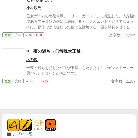
小村辰馬
乙女ゲームの悪役令嬢、エリス・カーマインに転生した。 幼馴染
であるアーロンの傍にに居続けると、追放エンドを迎えてしまう
のに、原作では俺様だった彼の世話焼きな一面を開花させてしま
い、居心地の良い彼のそばを離れるのが辛くなってしまう。 なら
文字数：12,906
恋愛
完結
短編
R18
ば彼の代わりに男友達を作ろうと画策するがーー
×一夜の過ち→◎毎晩大正解！
名乃坂
一夜の過ちを犯した相手が不幸にもたまたまヤンデレストーカー
男だったヒロインのお話です。
文字数：2,107
恋愛
完結
ｼｮｰﾄｼｮｰﾄ
R15
アプリ一覧