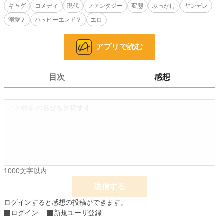
ギャグ
コメディ
現代
ファンタジー
変態
ぶっかけ
ヤンデレ
溺愛？
ハッピーエンド？
エロ
モテライフって、思ってたのと違〜うっ！！
アプリで読む
※勢いだけの設定ゆるゆる、お下品な作品です。
※変態的、下品な表現や描写が多いのでご注意ください。
※R18★マークつけていますが、ついてなくても変態描写が入っている事があり
ますのであしからず。
目次
感想
※ムーンライトノベルズ様にも掲載しています。
◆2022.3.19 番外編《完結》ー後編ー 更新
小説
31,487 位 / 228,878 件
恋愛
13,453 位 / 66,383 件
お気に入り
46
24h.ポイント
14 pt
1000文字以内
文字数
41,606
送信する
更新日時
2022.03.19 22:20
ログインすると感想の投稿ができます。
ログイン
新規ユーザ登録
初回公開日時
2021.10.03 18:02