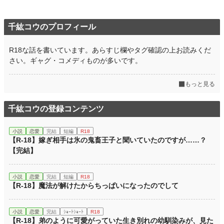
初回完結日時
2021.10.10 13:43
千紘コウのプロフィール
週間ポイント
21 pt (62,459 位)
月間ポイント
112 pt (63,279 位)
R18な話を書いています。あらすじ欄やタグ確認の上お読みくだ
さい。ギャグ・コメディものが多いです。
年間ポイント
1,582 pt (72,977 位)
累計ポイント
37,426 pt (52,066 位)
もっと見る
千紘コウの登録コンテンツ
小説
恋愛
完結
短編
R18
【R-18】嫁ぎ相手は氷の鬼畜王子と聞いていたのですが……？
【完結】
小説
恋愛
完結
短編
R18
【R-18】魔法が解けたからちっぱいになったのでして
小説
恋愛
完結
ｼｮｰﾄｼｮｰﾄ
R18
【R-18】弟のように可愛がっていた生き別れの幼馴染みが、見た