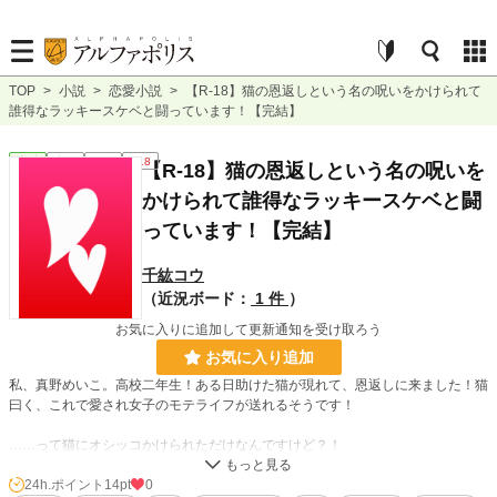
TOP
>
小説
>
恋愛小説
>
【R-18】猫の恩返しという名の呪いをかけられて
誰得なラッキースケベと闘っています！【完結】
恋愛
完結
短編
R18
【R-18】猫の恩返しという名の呪いを
かけられて誰得なラッキースケベと闘
っています！【完結】
千紘コウ
（近況ボード：
1 件
）
お気に入りに追加して更新通知を受け取ろう
お気に入り追加
私、真野めいこ。高校二年生！ある日助けた猫が現れて、恩返しに来ました！猫
曰く、これで愛され女子のモテライフが送れるそうです！
……って猫にオシッコかけられただけなんですけど？！
……学園のイケメンの様子がおかしいんですが？！
24h.ポイント
14pt
0