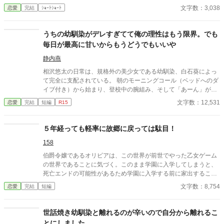
文字数：3,038
恋愛
完結
ｼｮｰﾄｼｮｰﾄ
うちの幼馴染がデレすぎてて俺の理性はもう限界。でも
毎日が最高に甘いからもうどうでもいいや
静内燕
相沢悠太の日常は、規格外の美少女である幼馴染、白石葵によっ
て完全に支配されている。 朝のモーニングコール（ベッドへのダ
イブ付き）から始まり、登校中の腕組み、そして「あーん」が義
務付けられた手作り弁当。誰もが羨むラブラブっぷりだが、悠太
文字数：12,531
恋愛
完結
短編
R15
はこれを「家族愛」だと頑なに誤解（無視）している。 「ゆーた
は私の運命の相手なんだもん！」と、葵のデレデレは今日も過剰
の一途。周囲の冷やかしや、葵を狙う男子生徒のプレッシャーが
５年経っても軽率に故郷に戻っては駄目！
高まる中、悠太の**「幼馴染フィルター」**はついに限界を迎え
158
る。 この溺愛っぷり、いつまで「家族」で通せるのか？ 甘すぎる
日常が、悠太の鈍感な理性を溶かし尽くす――最初からクライマ
伯爵令嬢であるオリビアは、この世界が前世でやった乙女ゲーム
ックスの、超高濃度イチャイチャ・ラブコメ、開幕！
の世界であることに気づく。このまま学園に入学してしまうと、
死亡エンドの可能性があるため学園に入学する前に家出すること
にした。婚約者もさらっとスルーして、早や５年。結局誰ルート
文字数：8,754
恋愛
完結
短編
を主人公は選んだのかしらと軽率にも故郷に舞い戻ってしま
い・・・ ２話完結を目指してます！
世話焼き幼馴染と離れるのが辛いので自分から離れるこ
とにしました