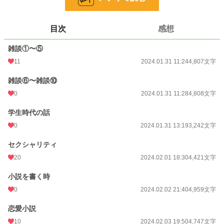
お気に入り
4
24h.ポイント
0 pt
目次
感想
文字数
57,462
雑談①〜⑤
更新日時
2024.04.10 11:07
11
2024.01.31 11:24
4,807文字
初回公開日時
2024.01.31 11:24
雑談⑥〜雑談⑩
週間ポイント
0
0 pt (228,787 位)
2024.01.31 11:28
4,808文字
月間ポイント
176 pt (54,075 位)
学生時代の話
0
2024.01.31 13:19
3,242文字
年間ポイント
4,396 pt (48,786 位)
セクシャリティ
累計ポイント
64,473 pt (38,863 位)
20
2024.02.01 18:30
4,421文字
小説を書く時
0
2024.02.02 21:40
4,959文字
恋愛小説
10
2024.02.03 19:50
4,747文字