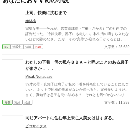
あなたにおすすめの小説
上司、快楽に沈むまで
赤林檎
完璧な男――それが、営業部課長・**榊（さかき）**の社内での
評判だった。 冷静沈着、部下にも厳しい。私生活の噂すら立たな
いほどの隙のなさ。 だが、その“完璧”が崩れる日がくるとは、誰
も想像していなかった。 入社三年目の篠原は、榊の直属の部下。
文字数：25,689
BL
連載中
短編
R15
真面目だが強気で、どこか挑発的な笑みを浮かべる青年。 ある
夜、取引先とのトラブル対応で二人だけが残ったオフィスで、 篠
原は上司に向かって、いつもの穏やかな口調を崩した。「……そ
わたしの下着 母の私をＢＢＡ～と呼ぶことのある息子
んな顔、部下には見せないんですね」 疲労で僅かに緩んだ榊の表
がまさか．．．
情。 その弱さを見逃さず、篠原はデスク越しに距離を詰める。
「強がらなくていいですよ。俺の前では、もう」 指先が榊のネク
MisakiNonagase
タイを掴む。 引き寄せられた瞬間、榊の理性は音を立てて崩れ
39才の母・真知子は息子が私の下着を持ち出していることに気づ
た。 拒むことも、許すこともできないまま、 彼は“部下”の手によ
いた。 ネットで同様の事象がないか調べると、案外多いようだ。
って、ひとつずつ乱されていく。 言葉で支配され、触れられるた
さて、真知子は息子を問い詰める？ それとも気づかないふりを
びに、自分の知らなかった感情と快楽を知る。それは、上司とし
続けてあげるか？ そのほかに外伝も綴りました。
文字数：11,293
青春
完結
短編
ての誇りを壊すほどに甘く、逃れられないほどに深い。 だが、篠
原の視線の奥に宿るのは、ただの欲望ではなかった。 そこには、
ずっと榊だけを見つめ続けてきた、静かな執着がある。 「俺、前
同じアパートに住む年上未亡人美女は甘すぎる。
から思ってたんです。 あなたが誰かに“支配される”ところ、き
っと綺麗だろうなって」 支配する側だったはずの男が、 支配され
ピコサイクス
ることで初めて“生きている”と感じてしまう――。 上司と部下、