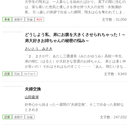
大学生の翔太は、一人暮らしを始めたばかり。 真下の階に住むの
立場も理性も、すべてが絡み合うオフィスの夜。 秘密の扉を開け
は、落ち着いた色気と優しさを併せ持つ大人の女性・水無瀬紗
た榊は、もう戻れない。 快楽に溺れるその瞬間まで、彼を待つの
夜。 引っ越しの挨拶で出会った瞬間、翔太は心を奪われてしま
は破滅か、それとも救いか。 ――これは、ひとりの上司が“愛”と
う。 偶然にもアルバイト先のスーパーで再会した彼女は、翔太を
いう名の支配に沈んでいく物語。
文字数：31,050
青春
連載中
長編
R15
すぐに採用し、温かく仕事を教えてくれる存在だった。 ある日の
仕事帰り、ふたりで過ごす時間が増えていき――そして気づけば
紗夜の部屋でご飯をご馳走になるほど親密に。 優しくて穏やかで
どうしよう私、弟にお腹を大きくさせられちゃった！～
――その色気に触れるたび、翔太の心は揺れていく。 大人の女性
弟大好きお姉ちゃんの秘密の悩み～
と大学生、甘くちょっぴり刺激的な同居生活（？）がはじまる。
さいとう みさき
「ま、まさか!?」 あたし三鷹優美（みたかゆうみ）高校一年生。
弟の晴仁（はると）が大好きな普通のお姉ちゃん。 弟とは凄く仲
が良いの！ それはそれはものすごく‥‥‥ 「あん、晴仁いきなり
そんなのお口に入らないよぉ～♡」 そんな関係のあたしたち。 で
文字数：9,943
恋愛
完結
ｼｮｰﾄｼｮｰﾄ
もある日トイレであたしはアレが来そうなのになかなか来ないの
も気にもせずスカートのファスナーを上げると‥‥‥ 「うそっ！
お腹が出て来てる!?」 お姉ちゃんの秘密の悩みです。
夫婦交換
山田森湖
好奇心から始まった一週間の“夫婦交換”。そこで出会った新鮮な
ときめき
文字数：247,032
恋愛
連載中
短編