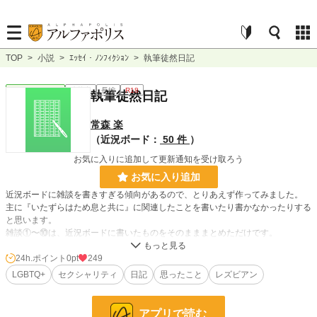
TOP
>
小説
>
ｴｯｾｲ・ﾉﾝﾌｨｸｼｮﾝ
>
執筆徒然日記
ｴｯｾｲ・ﾉﾝﾌｨｸｼｮﾝ
連載中
長編
R18
執筆徒然日記
常森 楽
（近況ボード：
50 件
）
お気に入りに追加して更新通知を受け取ろう
お気に入り追加
近況ボードに雑談を書きすぎる傾向があるので、とりあえず作ってみました。
主に『いたずらはため息と共に』に関連したことを書いたり書かなかったりする
と思います。
雑談①〜⑩は、近況ボードに書いたものをそのまままとめただけです。
飽き性なので、飽きたらやめます。
24h.ポイント
0pt
249
LGBTQ+
セクシャリティ
日記
思ったこと
レズビアン
小説
228,787 位 / 228,787 件
ｴｯｾｲ・ﾉﾝﾌｨｸｼｮﾝ
8,865 位 / 8,865 件
アプリで読む