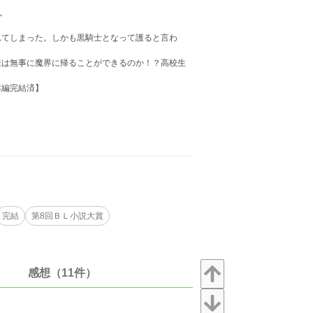
す。
れてしまった。しかも黒騎士となって護ると言わ
様は無事に魔界に帰ることができるのか！？高校生
本編完結済】
完結
第8回ＢＬ小説大賞
感想（11件）