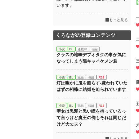
【
います。
もっと見る
くろながの登録コンテンツ
小説
BL
連載中
長編
クラスの地味デブオタクの事が気に
なってしまう陽キャイケメン君
小説
BL
完結
長編
R18
灯は幽かに鬼を照らす‐嫌われていた
はずの相棒に結婚を迫られています‐
小説
BL
完結
短編
R18
聖女は黒髪と黒い瞳を持っているっ
て言うけど魔王の俺もそれは同じだ
けど大丈夫？
もっと見る