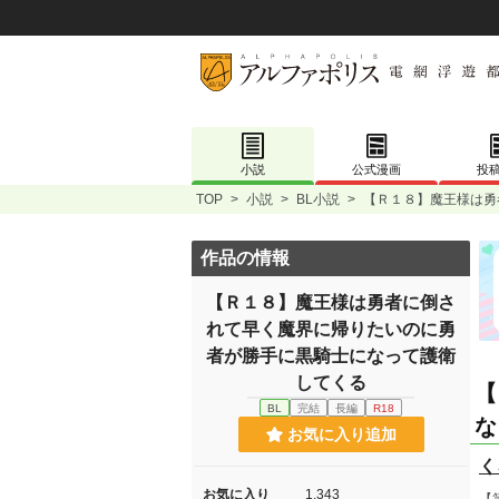
小説
公式漫画
投
TOP
>
小説
>
BL小説
>
【Ｒ１８】魔王様は勇
作品の情報
【Ｒ１８】魔王様は勇者に倒さ
れて早く魔界に帰りたいのに勇
者が勝手に黒騎士になって護衛
してくる
【
BL
完結
長編
R18
な
お気に入り追加
く
お気に入り
1,343