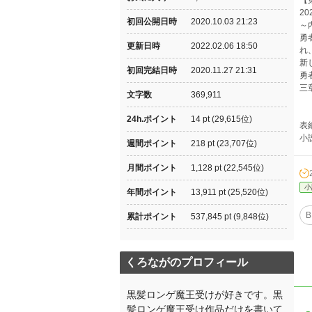
【
2
初回公開日時
2020.10.03 21:23
～
勇
更新日時
2022.02.06 18:50
れ
新
初回完結日時
2020.11.27 21:31
勇
三
文字数
369,911
24h.ポイント
14 pt (29,615位)
表
小
週間ポイント
218 pt (23,707位)
月間ポイント
1,128 pt (22,545位)
小
年間ポイント
13,911 pt (25,520位)
B
累計ポイント
537,845 pt (9,848位)
くろながのプロフィール
黒髪ロンゲ魔王受けが好きです。黒
髪ロンゲ魔王受け作品だけを書いて