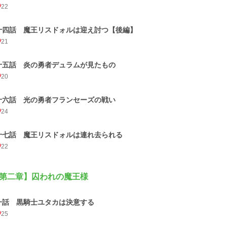
22
十四話 魔王リスドォルは迎え討つ【後編】
21
十五話 炎の勇者デュラムが見たもの
20
十六話 光の勇者フランセーズの戦い
24
十七話 魔王リスドォルは連れ去られる
22
第二章】囚われの魔王様
一話 黒騎士ユタカは決意する
25