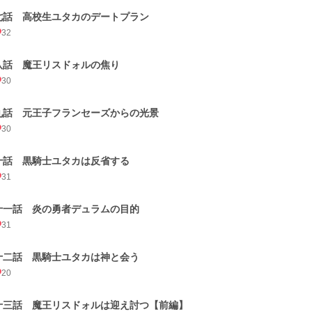
七話 高校生ユタカのデートプラン
32
八話 魔王リスドォルの焦り
30
九話 元王子フランセーズからの光景
30
十話 黒騎士ユタカは反省する
31
十一話 炎の勇者デュラムの目的
31
十二話 黒騎士ユタカは神と会う
20
十三話 魔王リスドォルは迎え討つ【前編】