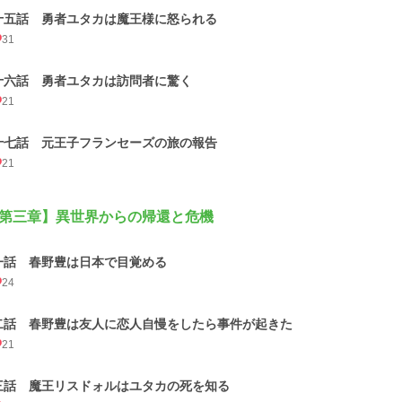
十五話 勇者ユタカは魔王様に怒られる
31
十六話 勇者ユタカは訪問者に驚く
21
十七話 元王子フランセーズの旅の報告
21
第三章】異世界からの帰還と危機
一話 春野豊は日本で目覚める
24
二話 春野豊は友人に恋人自慢をしたら事件が起きた
21
三話 魔王リスドォルはユタカの死を知る