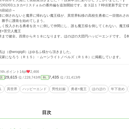
第８回ＢＬ大賞にて奨励賞頂きました！！投票本当にありがとうございました！】
022/02/03ユタカ×リスドォルの番外編を追加開始です。全３話１７時頃更新予定で
内容紹介～
者に倒されないと魔界に帰れない魔王様が、異世界転移の高校生勇者に一目惚れさ
、勝手に護衛を始めてしまう。
しく投入される勇者を次々に倒して仲間にし、誰も魔王様を倒してくれない。魔王
者×苦労人魔王
章まで健全。四章からＲ１８になります。ほのぼの大団円ハッピーエンドです。【
紙は（@wrogig8）はゆるふ様から頂きました。
説家になろう（Ｒ１５）・ムーンライトノベルズ（Ｒ１８）に掲載しています。
24h.ポイント
14pt
2,466
29,615
7,435
位 / 228,743件
位 / 31,413件
説
BL
L
異世界
ハッピーエンド
男性妊娠
勇者×魔王
ほのぼの
年下攻め
目次