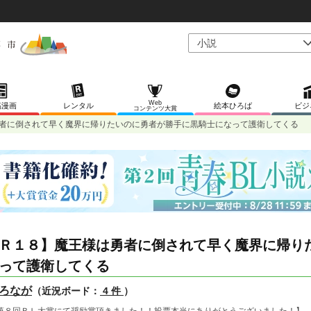
Web
稿漫画
レンタル
絵本ひろば
ビジ
コンテンツ大賞
者に倒されて早く魔界に帰りたいのに勇者が勝手に黒騎士になって護衛してくる
Ｒ１８】魔王様は勇者に倒されて早く魔界に帰り
って護衛してくる
ろなが
（近況ボード：
4 件
）