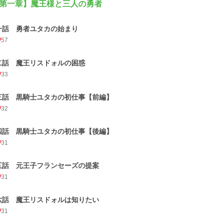
第一章】魔王様と三人の勇者
一話 勇者ユタカの始まり
57
二話 魔王リスドォルの困惑
33
三話 黒騎士ユタカの初仕事【前編】
32
四話 黒騎士ユタカの初仕事【後編】
31
五話 元王子フランセーズの提案
31
六話 魔王リスドォルは知りたい
31