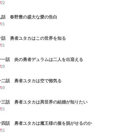
22
九話 春野豊の盛大な愛の告白
21
十話 勇者ユタカはこの世界を知る
21
十一話 炎の勇者デュラムは二人を出迎える
20
十二話 勇者ユタカは空で惚気る
20
十三話 勇者ユタカは異世界の結婚が知りたい
21
十四話 勇者ユタカは魔王様の服を脱がせるのか
21