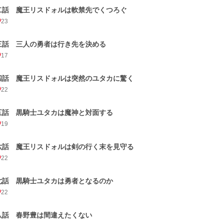
二話 魔王リスドォルは軟禁先でくつろぐ
23
三話 三人の勇者は行き先を決める
17
四話 魔王リスドォルは突然のユタカに驚く
22
五話 黒騎士ユタカは魔神と対面する
19
六話 魔王リスドォルは剣の行く末を見守る
22
七話 黒騎士ユタカは勇者となるのか
22
八話 春野豊は間違えたくない