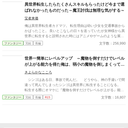
なる」 エンジニアの本能で、蓮は一つずつ動き始める。 やがて二
異世界転生したらたくさんスキルもらったけど今まで選
人は気づく——千年前にも、この誓いがあったことを。 問題解決
ばれなかったものだった～魔王討伐は無理な気がする～
×異世界宮廷政治×転生前世ロマンス。一つずつ、前に進む二人の
革命の話。
宝者来価
俺は異世界転生者カドマツ。 転生理由は幼い少女を交通事故から
かばったこと。 良いとこなしの日々を送っていたが女神様から異
世界に転生すると説明された時にはアニメやゲームのような展開
を期待したりもした。 例えばモンスターを倒して国を救いヒロイ
文字数：256,990
ファンタジー
完結
長編
ンと結ばれるなど。 けれど与えられた【今まで選ばれなかったス
キルが使える】 戦闘はおろか日常の役にも立つ気がしない余りも
のばかり。 同じ転生者でイケメン王子のレイニーに出迎えられ歓
世界一簡単にレベルアップ ～魔物を倒すだけでレベル
迎される。 彼は【スキル：水】を使う最強で理想的な異世界転生
が上がる能力を得た俺は、弱小の魔物を倒しまくって異
者に思えたのだが―――！？ ※小説家になろう様にも掲載してい
世界でハーレム作る事にしました～
ます。
きよらかなこころ
シンゴはある日、事故で死んだ。 どうやら、神の手違いで間
違って死んでしまったシンゴは異世界に転生することになる。
転生する際にオマケに『魔物を倒すだけでレベルが上がる』能力
を貰ったシンゴ。 弱小の魔物を倒してレベルを上げ、異世界で
文字数：16,807
ファンタジー
完結
長編
R15
ハーレムを作る事を企むのだった。