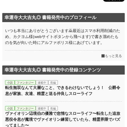
幸運寺大大吉丸◎ 書籍発売中のプロフィール
いつも本当にありがとうございます🙇最近はスマホ利用削減のた
め、カクヨム様(webサイトボタンから飛べます)で書き溜めたも
のを気が向いた時にアルファポリス様にあげています。
もっと見る
幸運寺大大吉丸◎ 書籍発売中の登録コンテンツ
小説
ファンタジー
連載中
長編
転生無双なんて大層なこと、できるわけないでしょう！ 公爵令
息が家族、友達、精霊と送る仲良しスローライフ
小説
ファンタジー
連載中
長編
ヴァイオリン辺境伯の優雅で怠惰なスローライフ〜転生した追放
悪役令息が魔境でヴァイオリン練習していたら、精霊界隈でバズ
ってました〜