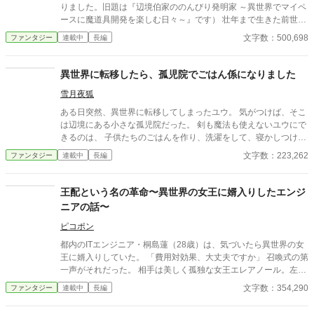
りました。旧題は『辺境伯家ののんびり発明家 ～異世界でマイペ
ースに魔道具開発を楽しむ日々～』です） 壮年まで生きた前世の
記憶を持ちながら、気がつくと辺境伯家の三男坊として5歳の姿
文字数：500,698
ファンタジー
連載中
長編
で異世界に転生していたエルヴィン。彼はもともと物作りが大好
きな性格で、前世の知識とこの世界の魔道具技術を組み合わせ
て、次々とユニークな発明を生み出していく。 辺境の地で、家族
異世界に転移したら、孤児院でごはん係になりました
や使用人たちに役立つ便利な道具や、妹のための可愛いおもち
雪月夜狐
ゃ、さらには人々の生活を豊かにする新しい魔道具を作り上げて
いくエルヴィン。やがてその才能は周囲の人々にも認められ、彼
ある日突然、異世界に転移してしまったユウ。 気がつけば、そこ
は王都や商会での取引を通じて新しい人々と出会い、仲間ととも
は辺境にある小さな孤児院だった。 剣も魔法も使えないユウにで
に成長していく。 しかし、彼の心にはただの「発明家」以上の夢
きるのは、 子供たちのごはんを作り、洗濯をして、寝かしつけを
があった。この世界で、誰も見たことがないような道具を作り、
することだけ。 ……のはずが、なぜか料理や家事といった 日常の
文字数：223,262
ファンタジー
連載中
長編
貴族としての責任を果たしながら、人々に笑顔と便利さを届けた
ことだけが、やたらとうまくいく。 無口な男の子、甘えん坊の女
い——そんな野望が、彼を新たな冒険へと誘う。
の子、元気いっぱいな年長組。 個性豊かな子供たちに囲まれて、
ユウは孤児院の「ごはん係」として、毎日を過ごしていく。 やが
王配という名の革命〜異世界の女王に婿入りしたエンジ
て、かつてこの孤児院で育った冒険者や商人たちも顔を出し、 孤
ニアの話〜
児院は少しずつ、人が集まる場所になっていく。 戦わない、争わ
ない。 ただ、ごはんを作って、今日をちゃんと暮らすだけ。 ほん
ピコポン
わか天然な世話係と子供たちの日常を描く、 やさしい異世界孤児
都内のITエンジニア・桐島蓮（28歳）は、気づいたら異世界の女
院ファンタジー。
王に婿入りしていた。 「費用対効果、大丈夫ですか」 召喚式の第
一声がそれだった。 相手は美しく孤独な女王エレアノール。左頬
に傷、異なる色の双眸、三年間一人で国を支えてきた人間。 城に
文字数：354,290
ファンタジー
連載中
長編
は山積みの問題があった。腐敗した財務記録。届かない農村支
援。迫る大国の圧力。貴族院の陰謀。 「問題があれば、解きたく