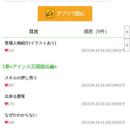
- この話はフィクションです。
アプリで読む
小説
22,255 位 / 229,041 件
目次
感想（9件）
ファンタジー
3,481 位 / 53,358 件
登場人物紹介(イラストあり)
お気に入り
2,084
122
2023.04.19 18:10
1,180文字
24h.ポイント
28 pt
文字数
208,105
1章⭐︎アインス王国脱出編⭐︎
更新日時
2025.12.17 18:35
スキルの押し売り
初回公開日時
2023.04.19 18:10
267
2023.04.19 19:10
3,599文字
週間ポイント
154 pt (27,822 位)
出来る愛竜
171
2023.04.19 20:10
2,690文字
月間ポイント
954 pt (24,734 位)
なぜかわからない
年間ポイント
58,821 pt (9,246 位)
206
2023.04.19 21:10
2,820文字
累計ポイント
729,305 pt (7,725 位)