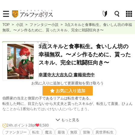
TOP
>
小説
>
ファンタジー小説
>
3点スキルと食事転生。食いしん坊の幸福
無双。〜メシ作るために、貰ったスキル、完全に戦闘狂向き〜
ファンタジー
連載中
長編
3点スキルと食事転生。食いしん坊の
幸福無双。〜メシ作るために、貰った
スキル、完全に戦闘狂向き〜
幸運寺大大吉丸◎ 書籍発売中
お気に入りに追加して更新通知を受け取ろう
お気に入り追加
伯爵家の当主と側室の子であるリアムは転生者である。
転生した時に、目立たないから大丈夫と貰ったスキルが、転生して直後、ひょん
なことから1番知られてはいけない人にバレてしまう。
- 週間最高ランキング:総合297位
24h.ポイント
28pt
8,580
- ゲス要素があります。
ファンタジー
転生
魔法
最強
無双
冒険
異世界転生