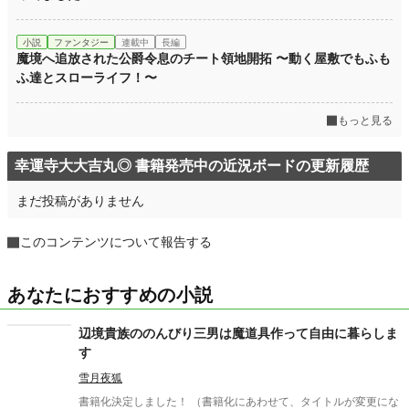
小説
ファンタジー
連載中
長編
魔境へ追放された公爵令息のチート領地開拓 〜動く屋敷でもふも
ふ達とスローライフ！〜
もっと見る
幸運寺大大吉丸◎ 書籍発売中の近況ボードの更新履歴
まだ投稿がありません
このコンテンツについて報告する
あなたにおすすめの小説
辺境貴族ののんびり三男は魔道具作って自由に暮らしま
す
雪月夜狐
書籍化決定しました！ （書籍化にあわせて、タイトルが変更にな