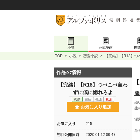
小説
公式漫画
投
TOP
>
小説
>
恋愛小説
>
【完結】【R18】
作品の情報
【
【完結】【R18】つべこべ言わ
ずに僕に惚れろよ
鷹
恋愛
完結
長編
R18
幼
お気に入り追加
生
溺
お気に入り
215
章
初回公開日時
2020.01.12 09:47