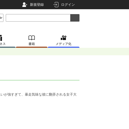
新規登録
ログイン
ネス
書籍
メディア化
思いが強すぎて、暴走気味な彼に翻弄される女子大