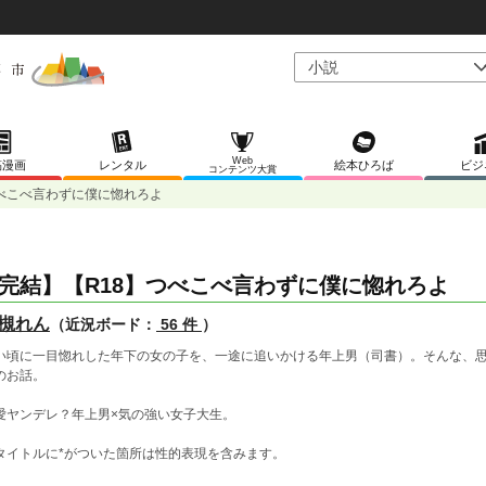
Web
稿漫画
レンタル
絵本ひろば
ビジ
コンテンツ大賞
つべこべ言わずに僕に惚れろよ
完結】【R18】つべこべ言わずに僕に惚れろよ
槻れん
（近況ボード：
56 件
）
い頃に一目惚れした年下の女の子を、一途に追いかける年上男（司書）。そんな、
のお話。
愛ヤンデレ？年上男×気の強い女子大生。
タイトルに*がついた箇所は性的表現を含みます。