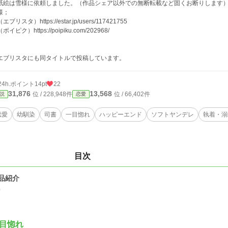
紙絵は雪様に依頼しました。（作品シェア以外での無断転載など固くお断りします
様；
ブリスタ）https://estar.jp/users/117421755
イピク）https://poipiku.com/202968/
エブリスタにも同タイトルで投稿しています。
24h.ポイント
14pt
22
31,876
13,568
位 / 228,948件
位 / 66,402件
説
恋愛
恋愛
幼馴染
司書
一目惚れ
ハッピーエンド
ソフトヤンデレ
執着・溺
目次
品紹介
0
目惚れ