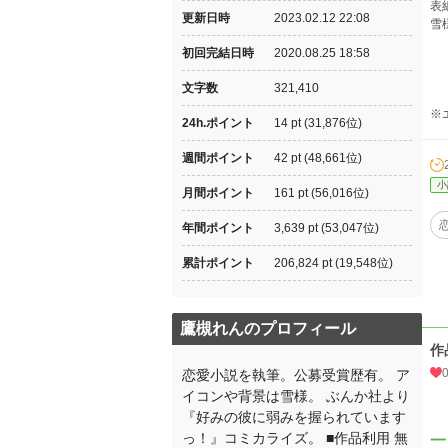
表
更新日時
2023.02.12 22:08
雪
（エ
初回完結日時
2020.08.25 18:58
（ポ
文字数
321,410
※
24h.ポイント
14 pt (31,876位)
週間ポイント
42 pt (48,661位)
小
月間ポイント
161 pt (56,016位)
年間ポイント
3,639 pt (53,047位)
累計ポイント
206,824 pt (19,548位)
鷹槻れんのプロフィール
作
恋愛小説を執筆。公募受賞歴有。 ア
イコンや背景は雪様。 ぶんか社より
『好みの彼に弱みを握られています
っ！』コミカライズ。 ■作品利用 無
一