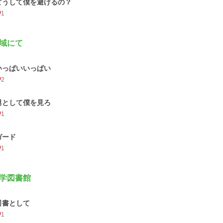
どうして僕を避けるの？
1
域にて
いっぱいいっぱい
2
男として僕を見ろ
1
ガード
1
学図書館
司書として
1