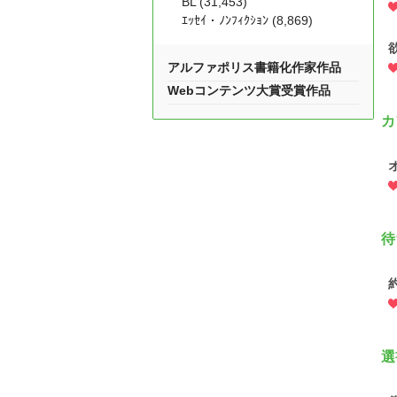
BL (31,453)
ｴｯｾｲ・ﾉﾝﾌｨｸｼｮﾝ (8,869)
アルファポリス書籍化作家作品
Webコンテンツ大賞受賞作品
カ
待
選