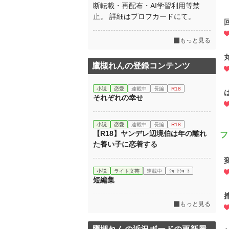
断転載・再配布・AI学習利用等禁
止。 詳細はプロフカードにて。
もっと見る
鷹槻れんの登録コンテンツ
小説
恋愛
連載中
長編
R18
それぞれの幸せ
小説
恋愛
連載中
長編
R18
【R18】ヤンデレ辺境伯は年の離れ
フ
た養い子に恋着する
小説
ライト文芸
連載中
ｼｮｰﾄｼｮｰﾄ
短編集
もっと見る