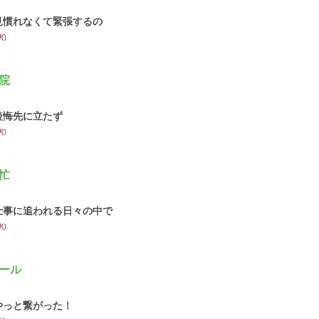
見慣れなくて緊張するの
0
院
後悔先に立たず
0
忙
仕事に追われる日々の中で
0
ール
やっと繋がった！