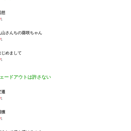
回想
1
丸山さんちの葵咲ちゃん
1
はじめまして
1
ェードアウトは許さない
変遷
1
捕獲
1