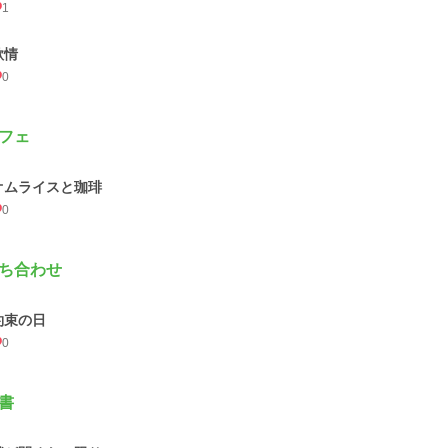
1
欲情
0
フェ
オムライスと珈琲
0
ち合わせ
約束の日
0
書