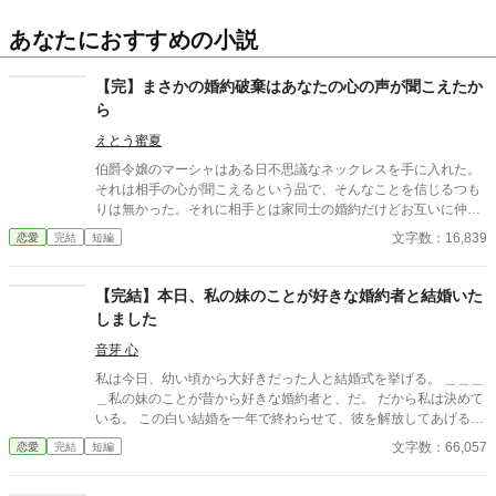
あなたにおすすめの小説
【完】まさかの婚約破棄はあなたの心の声が聞こえたか
ら
えとう蜜夏
伯爵令嬢のマーシャはある日不思議なネックレスを手に入れた。
それは相手の心が聞こえるという品で、そんなことを信じるつも
りは無かった。それに相手とは家同士の婚約だけどお互いに仲も
良く、上手くいっていると思っていたつもりだったのに……。よ
文字数：16,839
恋愛
完結
短編
くある婚約破棄のお話です。 ※他サイトに自立も掲載しておりま
す 21.5.25ホットランキング入りありがとうございました( ´ ▽ ` )ﾉ
Unauthorized duplication is a violation of applicable laws. ⓒ
【完結】本日、私の妹のことが好きな婚約者と結婚いた
えとう蜜夏（無断転載等はご遠慮ください)
しました
音芽 心
私は今日、幼い頃から大好きだった人と結婚式を挙げる。 ＿＿＿
＿私の妹のことが昔から好きな婚約者と、だ。 だから私は決めて
いる。 この白い結婚を一年で終わらせて、彼を解放してあげるこ
とを。 彼の気持ちを直接聞いたことはないけれど……きっとその
文字数：66,057
恋愛
完結
短編
方が、彼も喜ぶだろうから。 ……これは、恋を諦めていた令嬢
が、本当の幸せを掴むまでの物語。