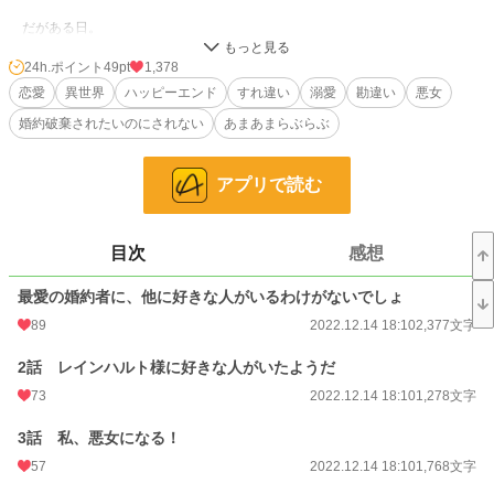
だがある日。
王女のシャーリャはミリアナに対して、「二人の婚約を解消してほしい、レイ
ンハルトは本当は私を愛しているの」と促した。
24h.ポイント
49pt
1,378
恋愛
異世界
ハッピーエンド
すれ違い
溺愛
勘違い
悪女
ミリアナは最初こそ信じなかったが王女が帰った後、レインハルトとの会話で
婚約破棄されたいのにされない
あまあまらぶらぶ
王女のことを愛していることが判明した。
レインハルトの幸せをなによりも優先して考えているミリアナは、自分自身が
嫌われて婚約破棄を宣告してもらえばいいという決断をする。
アプリで読む
ミリアナはレインハルトの前では悪女になりきることを決意。
もともとミリアナは破天荒で活発な性格である。
そのため、悪女になりきるとはいっても、むしろあまり変わっていないことに
目次
感想
もミリアナは気がついていない。
最愛の婚約者に、他に好きな人がいるわけがないでしょ
だが、悪女になって様々な作戦でレインハルトから嫌われるような行動をする
が、なぜか全て感謝されてしまう。
89
2022.12.14 18:10
2,377文字
それどころか、レインハルトからの愛情がどんどんと深くなっていき……？
2話 レインハルト様に好きな人がいたようだ
※前回の作品同様、投稿前日に思いついて書いてみた作品なので、先のプロット
73
2022.12.14 18:10
1,278文字
や展開は未定です。今作も、完結までは書くつもりです。
3話 私、悪女になる！
※第一話のキャラがざまぁされそうな感じはありますが、今回はざまぁがメイン
の作品ではありません。もしかしたら、このキャラも更生していい子になっちゃ
57
2022.12.14 18:10
1,768文字
ったりする可能性もあります。(このあたり、現時点ではどうするか展開考えて