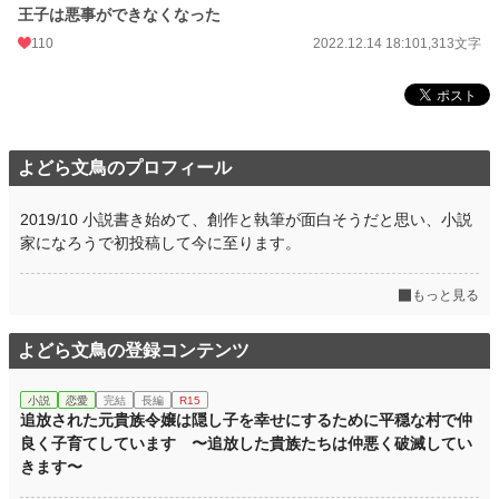
王子は悪事ができなくなった
110
2022.12.14 18:10
1,313文字
よどら文鳥のプロフィール
2019/10 小説書き始めて、創作と執筆が面白そうだと思い、小説
家になろうで初投稿して今に至ります。
もっと見る
よどら文鳥の登録コンテンツ
小説
恋愛
完結
長編
R15
追放された元貴族令嬢は隠し子を幸せにするために平穏な村で仲
良く子育てしています 〜追放した貴族たちは仲悪く破滅してい
きます〜