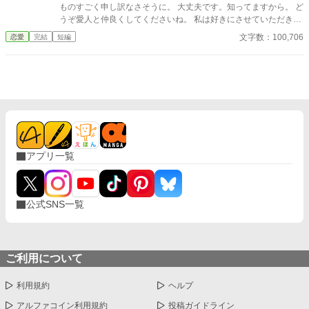
ものすごく申し訳なさそうに。 大丈夫です。知ってますから。 ど
うぞ愛人と仲良くしてくださいね。 私は好きにさせていただきま
すので。 悠々自適なお飾り妻の快適ライフを送っていたら、 旦那
文字数：100,706
恋愛
完結
短編
様が接近してくるのですが。 どうぞ、お構いなく。
アプリ一覧
公式SNS一覧
ご利用について
利用規約
ヘルプ
アルファコイン利用規約
投稿ガイドライン