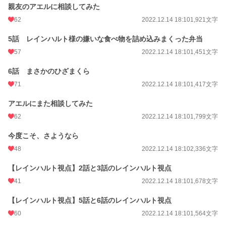
いないです)
親友のアエルに相談してみた
62
2022.12.14 18:10
1,921文字
小説
15,809 位 / 228,762 件
5話 レインハルト様の嫌いな食べ物を詰め込みまくった弁当
恋愛
6,947 位 / 66,368 件
57
2022.12.14 18:10
1,451文字
お気に入り
1,412
6話 まさかのひざまくら
24h.ポイント
49 pt
71
2022.12.14 18:10
1,417文字
文字数
41,017
アエルにまた相談してみた
更新日時
2022.08.20 09:09
62
2022.12.14 18:10
1,799文字
初回公開日時
2022.07.20 12:01
今度こそ、さようなら
48
2022.12.14 18:10
2,336文字
初回完結日時
2022.08.20 09:10
週間ポイント
【レインハルト視点】2話と3話のレインハルト視点
288 pt (20,345 位)
41
2022.12.14 18:10
1,678文字
月間ポイント
1,283 pt (20,932 位)
【レインハルト視点】5話と6話のレインハルト視点
年間ポイント
71,641 pt (7,884 位)
60
2022.12.14 18:10
1,564文字
累計ポイント
678,467 pt (8,210 位)