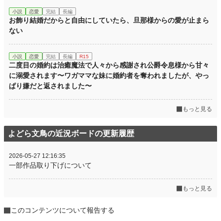
小説
恋愛
完結
長編
お飾り結婚だからと自由にしていたら、旦那様からの愛が止まら
ない
小説
恋愛
完結
長編
R15
二度目の婚約は治癒魔法で人々から感謝され公爵令息様から甘々
に溺愛されます〜ワガママな妹に婚約者を奪われましたが、やっ
ぱり嫌だと返されました〜
もっと見る
よどら文鳥の近況ボードの更新履歴
2026-05-27 12:16:35
一部作品取り下げについて
もっと見る
このコンテンツについて報告する