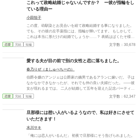
これって政略結婚じゃないんですか？ ー彼が指輪をし
ている理由ー
小田恒子
この度、幼馴染とお見合いを経て政略結婚する事になりました。
でも、その彼の左手薬指には、指輪が輝いてます。 もしかして、
これは本当に形だけの結婚でしょうか……？ 表紙はぱくたそ様の
フリー素材、フォントは簡単表紙メーカー様のものを使用してお
文字数：30,678
恋愛
完結
短編
ります。 全年齢作品です。 ベリーズカフェ公開日 2022/09/21
アルファポリス公開日 2025/06/19 stellajean公開日 2026/04/19
作品の無断転載はご遠慮ください。
愛する夫が目の前で別の女性と恋に落ちました。
春乃りぜ（ましゅぺちーの）
伯爵令嬢のアンジェは公爵家の嫡男であるアランに嫁いだ。 子は
なかなかできなかったが、それでも仲の良い夫婦だった。 ――彼
女が現れるまでは。 二人が結婚して五年を迎えた記念パーティー
でアランは若く美しい令嬢と恋に落ちてしまう。 それからアラン
文字数：62,347
恋愛
完結
短編
は変わり、何かと彼女のことを優先するようになり……
旦那様には想い人がいるようなので、私は好きにさせて
いただきます！
水川サキ
「俺には恋人がいるんだ」 初夜で旦那様にそう告げられました。