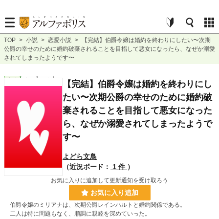
TOP
>
小説
>
恋愛小説
>
【完結】伯爵令嬢は婚約を終わりにしたい〜次期
公爵の幸せのために婚約破棄されることを目指して悪女になったら、なぜか溺愛
されてしまったようです〜
恋愛
完結
短編
【完結】伯爵令嬢は婚約を終わりにし
たい〜次期公爵の幸せのために婚約破
棄されることを目指して悪女になった
ら、なぜか溺愛されてしまったようで
す〜
よどら文鳥
（近況ボード：
1 件
）
お気に入りに追加して更新通知を受け取ろう
お気に入り追加
伯爵令嬢のミリアナは、次期公爵レインハルトと婚約関係である。
二人は特に問題もなく、順調に親睦を深めていった。