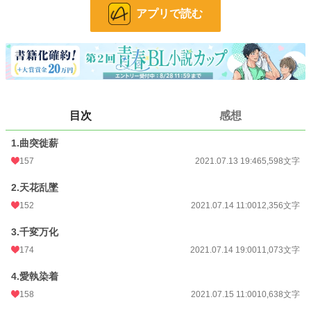
アプリで読む
※ムーンライトノベルズでも公開しています（https://novel18.syosetu.com/n44
48gl/）
小説
12,284 位 / 228,888 件
BL
2,847 位 / 31,450 件
お気に入り
1,217
目次
感想
24h.ポイント
85 pt
1.曲突徙薪
157
2021.07.13 19:46
5,598文字
文字数
109,800
更新日時
2021.07.23 11:00
2.天花乱墜
152
2021.07.14 11:00
12,356文字
初回公開日時
2021.07.13 19:46
3.千変万化
初回完結日時
2021.07.23 12:52
174
2021.07.14 19:00
11,073文字
週間ポイント
507 pt (14,424 位)
4.愛執染着
月間ポイント
1,924 pt (16,350 位)
158
2021.07.15 11:00
10,638文字
年間ポイント
32,928 pt (14,200 位)