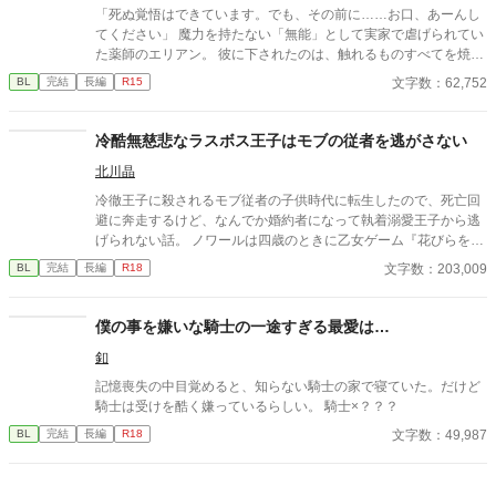
「死ぬ覚悟はできています。でも、その前に……お口、あーんし
てください」 魔力を持たない「無能」として実家で虐げられてい
た薬師のエリアン。 彼に下されたのは、触れるものすべてを焼き
尽くす「死の竜帝」ヴァレリウスへの、身代わりの婚姻だった。
文字数：62,752
BL
完結
長編
R15
冷酷無慈悲なラスボス王子はモブの従者を逃がさない
北川晶
冷徹王子に殺されるモブ従者の子供時代に転生したので、死亡回
避に奔走するけど、なんでか婚約者になって執着溺愛王子から逃
げられない話。 ノワールは四歳のときに乙女ゲーム『花びらを恋
の数だけ抱きしめて』の世界に転生したと気づいた。自分の役ど
文字数：203,009
BL
完結
長編
R18
ころは冷酷無慈悲なラスボス王子ネロディアスの従者。従者にな
ってしまうと十八歳でラスボス王子に殺される運命だ。 四歳であ
る今はまだ従者ではない。 死亡回避のためネロディアスにみつか
僕の事を嫌いな騎士の一途すぎる最愛は…
らぬようにしていたが、なぜかうまくいかないし、その上婚約す
釦
ることにもなってしまった？？ 十八歳で死にたくないので、婚約
も従者もごめんです。だけど家の事情で断れない。 こうなったら
記憶喪失の中目覚めると、知らない騎士の家で寝ていた。だけど
婚約も従者契約も撤回するよう王子を説得しよう！ そう思ったノ
騎士は受けを酷く嫌っているらしい。 騎士×？？？
ワールはなんとか策を練るのだが、ネロディアスは撤回どころか
文字数：49,987
BL
完結
長編
R18
もっと執着してきてーー！？ クールで理論派、ラスボスからなん
とか逃げたいモブ従者のノワールと、そんな従者を絶対逃がさな
い冷酷無慈悲？なラスボス王子ネロディアスの恋愛頭脳戦。