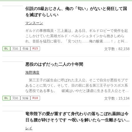
伝説のS級おじさん、俺の「匂い」がないと発狂して国
を滅ぼすらしいい
マンスーン
ギルドの事務職員・三上薫は、ある日、ギルドロビーで発作を起
こしかけていた英雄ガルド・ベルンシュタインから抱きしめら
れ、首筋を猛烈に吸引。「見つけた……俺の酸素……！」と叫
び、離れなくなってしまう。 最強おじさん(変態)×ギルドの事務職
文字数：82,158
BL
完結
長編
R15
員(平凡) 世界観が現代日本、異世界ごちゃ混ぜ設定になっており
ます。
悪役のはずだった二人の十年間
海野璃音
第三王子の誕生会に呼ばれた主人公。そこで自分が悪役モブで
あることに気づく。そして、目の前に居る第三王子がラスボス系
な悪役である事も。 破滅はいやだと謙虚に生きる主人公とそん
な主人公に執着する第三王子の十年間。 ※ムーンライトノベル
文字数：15,134
BL
完結
短編
R18
ズにも投稿しています。
竜帝陛下の愛が重すぎて身代わりの落ちこぼれ薬師は今
日も腰が砕けそうです 〜呪いを解いたら一生離さないと
宣言されました〜
レイ