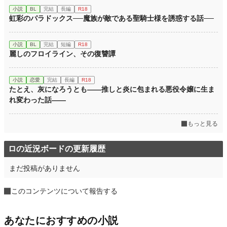
小説
BL
完結
長編
R18
虹彩のパラドックス──魔族が敵である聖騎士様を誘惑する話──
小説
BL
完結
短編
R18
麗しのフロイライン、その復讐譚
小説
恋愛
完結
長編
R18
たとえ、灰になろうとも――推しと炎に包まれる悪役令嬢に生ま
れ変わった話――
もっと見る
ロの近況ボードの更新履歴
まだ投稿がありません
このコンテンツについて報告する
あなたにおすすめの小説