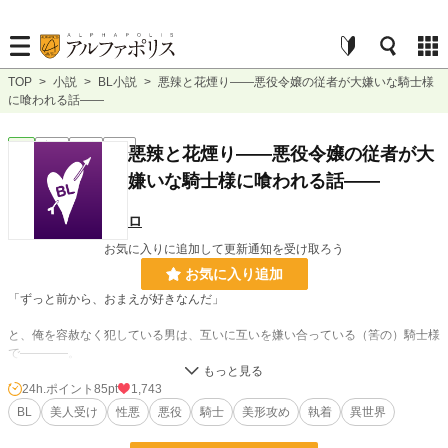
TOP
>
小説
>
BL小説
>
悪辣と花煙り――悪役令嬢の従者が大嫌いな騎士様
に喰われる話――
BL
完結
長編
R18
悪辣と花煙り――悪役令嬢の従者が大
嫌いな騎士様に喰われる話――
ロ
お気に入りに追加して更新通知を受け取ろう
お気に入り追加
「ずっと前から、おまえが好きなんだ」
と、俺を容赦なく犯している男は、互いに互いを嫌い合っている（筈の）騎士様
で――――。
「悪役令嬢」に仕えている性悪で悪辣な従者が、「没落エンド」とやらを回避し
24h.ポイント
85pt
1,743
ようと、裏で暗躍していたら、大嫌いな騎士様に見つかってしまった。双方の利
BL
美人受け
性悪
悪役
騎士
美形攻め
執着
異世界
益のために手を組んだものの、嫌いなことに変わりはないので、うっかり煽って
やったら、何故かがっつり喰われてしまった話。