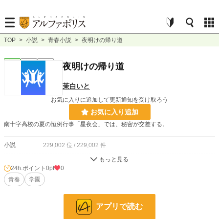
TOP
>
小説
>
青春小説
>
夜明けの帰り道
青春
完結
長編
夜明けの帰り道
茉白いと
お気に入りに追加して更新通知を受け取ろう
お気に入り追加
南十字高校の夏の恒例行事「星夜会」では、秘密が交差する。
小説
229,002 位 / 229,002 件
青春
7,926 位 / 7,926 件
24h.ポイント
0pt
0
お気に入り
青春
学園
0
24h.ポイント
0 pt
アプリで読む
文字数
50,056