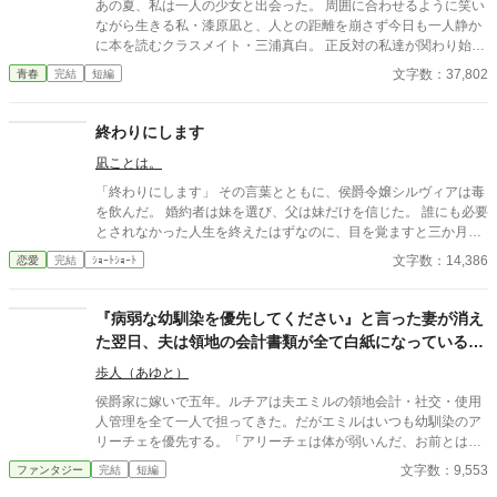
あの夏、私は一人の少女と出会った。 周囲に合わせるように笑い
ながら生きる私・漆原凪と、人との距離を崩さず今日も一人静か
に本を読むクラスメイト・三浦真白。 正反対の私達が関わり始め
た時、止まっていた世界が少しずつ動き始める。 「漆原さん、あ
文字数：37,802
青春
完結
短編
なたはあなたでしょう？」 その言葉は、私がずっと欲しかったも
のだった。 ありのままの自分を受け入れること。 誰かを大切に想
うこと。 そして、誰かの隣にいる幸せを知ること。 図書室で交わ
終わりにします
した何気ない会話。 海辺で過ごした短い時間。 私達二人だけが知
凪ことは。
る、忘れられない夏。 けれど、その季節は永遠には続かなかっ
た。 これは、孤独を抱えた二人の少女が出会い互いの存在によっ
「終わりにします」 その言葉とともに、侯爵令嬢シルヴィアは毒
て救われていく── 一度きりの夏を描いた、酷く優しい物語 『拝
を飲んだ。 婚約者は妹を選び、父は妹だけを信じた。 誰にも必要
啓、あの夏のあなたへ。』 白浜未桜
とされなかった人生を終えたはずなのに、目を覚ますと三か月前
へと時間は巻き戻っていた。 もう、誰かに愛されるためだけに生
文字数：14,386
恋愛
完結
ｼｮｰﾄｼｮｰﾄ
きるのはやめよう。 そう決めた彼女は、静かに運命を書き換えて
いく。 これは、一度死んだ少女が、自分自身の人生を取り戻すた
めの物語。
『病弱な幼馴染を優先してください』と言った妻が消え
た翌日、夫は領地の会計書類が全て白紙になっているこ
とに気づいた
歩人（あゆと）
侯爵家に嫁いで五年。ルチアは夫エミルの領地会計・社交・使用
人管理を全て一人で担ってきた。だがエミルはいつも幼馴染のア
リーチェを優先する。「アリーチェは体が弱いんだ、お前とは違
う」——その言葉を百回聞いた日、ルチアは微笑んで離縁届に署
文字数：9,553
ファンタジー
完結
短編
名した。「ええ、私は丈夫ですから。どうぞ幼馴染様をお大事