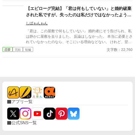
に」。翌朝、エミルが目にしたのは——税務報告の締切、領民か
らの陳情の山、そして紅茶の淹れ方すら知らない自分。三ヶ月
【エピローグ完結】「君は何もしていない」と婚約破棄
後、かつて「地味な妻」と呼ばれたルチアは、辺境伯の財務顧問
された私ですが、失ったのは私だけではなかったようで
として辣腕を振るっていた。
す
しばゎんゎん
「君は、この屋敷で何もしていない」 婚約者にそう告げられ、私
は静かに屋敷を去りました。 反論はしなかった。 本当に必要とさ
れていなかったのなら、そこにいる理由などない。 けれど、翌日
から屋敷は変わり始める。 もちろん、悪い意味で。 執事が辞め、
文字数：22,760
恋愛
完結
短編
料理長が辞め、長年付き合いのあった商会は取引を打ち切り、貴
族たちも離れていく。 婚約破棄で失ったものは、婚約者だけでは
なかった。 本質を見ずに婚約破棄をした人が、信頼そのものを失
ってしまう物語。
アプリ一覧
公式SNS一覧