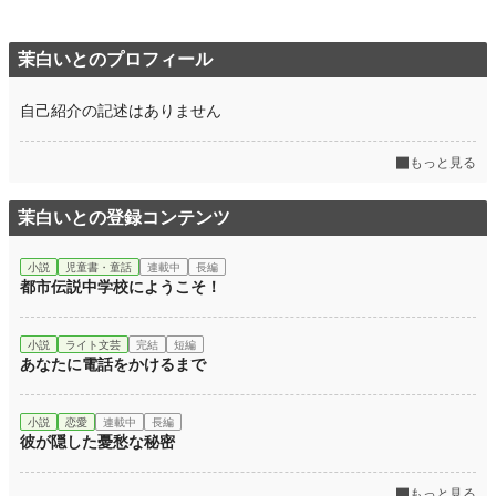
茉白いとのプロフィール
自己紹介の記述はありません
もっと見る
茉白いとの登録コンテンツ
小説
児童書・童話
連載中
長編
都市伝説中学校にようこそ！
小説
ライト文芸
完結
短編
あなたに電話をかけるまで
小説
恋愛
連載中
長編
彼が隠した憂愁な秘密
もっと見る