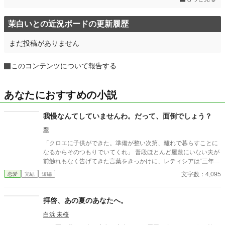
茉白いとの近況ボードの更新履歴
まだ投稿がありません
このコンテンツについて報告する
あなたにおすすめの小説
我慢なんてしていませんわ。だって、面倒でしょう？
翠
「クロエに子供ができた。準備が整い次第、離れで暮らすことに
なるからそのつもりでいてくれ」 普段ほとんど屋敷にいない夫が
前触れもなく告げてきた言葉をきっかけに、レティシアは“三年
間”の契約を終わらせることにした。 赤の他人を屋敷に迎えるこ
文字数：4,095
恋愛
完結
短編
とはしない。 不要なものに感情を砕く理由などない。 「だって、
面倒でしょう？」 不誠実な夫も、無意味な結婚も、 この際すべて
切り捨ててしまいましょう。
拝啓、あの夏のあなたへ。
白浜 未桜