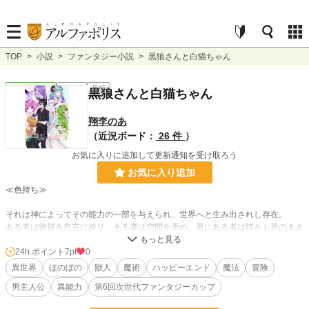
TOP
>
小説
>
ファンタジー小説
>
黒狼さんと白猫ちゃん
ファンタジー
連載中
長編
黒狼さんと白猫ちゃん
翔李のあ
（近況ボード：
26 件
）
お気に入りに追加して更新通知を受け取ろう
お気に入り追加
≪色持ち≫
それは神によってその能力の一部を与えられ、世界へと生み出されし存在。
ある者は物質を自在に操り、ある者は空間を歪め、更にある者は時をも意のまま
に往来するという。
24h.ポイント
7pt
0
彼等は世界にほんのひとつまみだけ存在し、神の化身と呼ばれ崇められてきた。
異世界
ほのぼの
獣人
魔術
ハッピーエンド
魔法
冒険
だが、数千の時を経て魔術や科学が発展した現在、その存在は徐々に認知されな
男主人公
異能力
第6回次世代ファンタジーカップ
くなっていった。