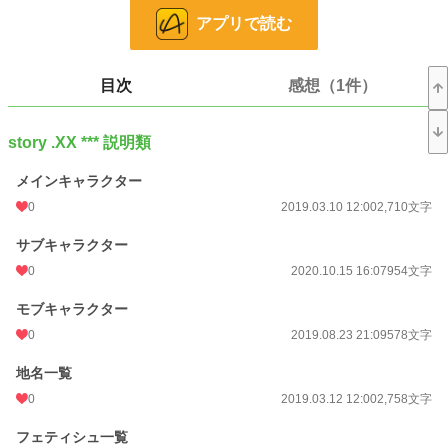
そんな中、色持ちであるオオカミ族の青年ロルフと猫娘のシャルロッテは平和に
アプリで読む
暮らしていた。
しかし、少しずつ、だが着実に、密かに起こり始めた異常事態へと巻き込まれて
いく。
目次
感想（1件）
一見平和に思えるこの世界で何が起きているのか。
出会った仲間と共に訪れる先々で、少しずつ明らかになっていく秘密と過去。
それぞれの思惑を胸に世界を旅する彼等が辿り着いた真相とは……？
story .XX *** 説明類
メインキャラクター
これは人間が住む世界の裏側の、獣人世界の物語。
0
2019.03.10 12:00
2,710文字
※この作品は下記小説投稿サイトにも掲載しています。
サブキャラクター
＊小説家になろう＊エブリスタ
0
2020.10.15 16:07
954文字
小説
37,156 位 / 228,620 件
モブキャラクター
0
2019.08.23 21:09
578文字
ファンタジー
5,797 位 / 53,263 件
お気に入り
地名一覧
13
0
2019.03.12 12:00
2,758文字
24h.ポイント
7 pt
フェティシュ一覧
文字数
420,279