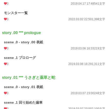
0
2019.04.17 17:48
541文字
更新日時
2026.08.05 22:20
モンスター一覧
初回公開日時
2019.03.06 16:29
0
2022.03.02 22:50
1,398文字
週間ポイント
14 pt (70,247 位)
story .00 *** prologue
月間ポイント
435 pt (37,187 位)
年間ポイント
6,237 pt (41,097 位)
scene .0 - story .00 表紙
0
2019.03.06 16:33
219文字
累計ポイント
44,873 pt (47,238 位)
scene .1 プロローグ
0
2019.03.06 16:29
1,311文字
story .01 *** うさぎと薬草と蛇
scene .0 - story .01 表紙
0
2019.03.07 23:00
248文字
scene .1 回り始めた歯車
0
2019.03.07 23:00
2,100文字