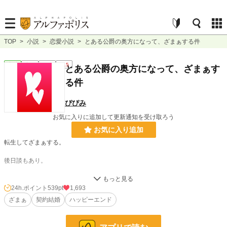
TOP
>
小説
>
恋愛小説
>
とある公爵の奥方になって、ざまぁする件
恋愛
完結
短編
R15
とある公爵の奥方になって、ざまぁす
る件
ぴぴみ
お気に入りに追加して更新通知を受け取ろう
お気に入り追加
転生してざまぁする。
後日談もあり。
小説
2,497 位 / 228,762 件
24h.ポイント
539pt
1,693
ざまぁ
契約結婚
ハッピーエンド
恋愛
1,378 位 / 66,368 件
お気に入り
221