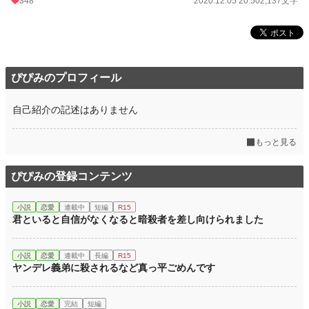
348
2020.12.05 20:50
2,137文字
ぴぴみのプロフィール
自己紹介の記述はありません
もっと見る
ぴぴみの登録コンテンツ
小説
恋愛
連載中
短編
R15
君といると自信がなくなると暗殺者を差し向けられました
小説
恋愛
連載中
長編
R15
ヤンデレ義弟に殺されるなど真っ平ごめんです
小説
恋愛
完結
短編