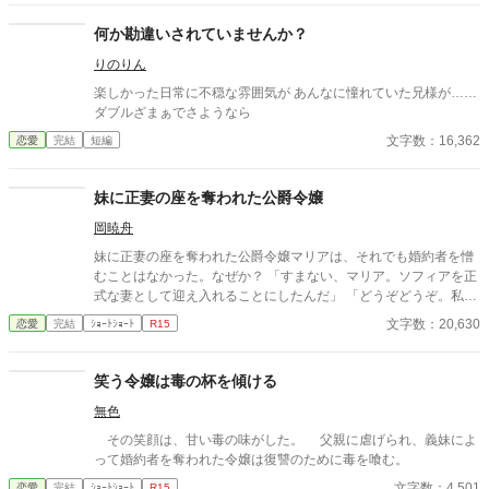
年前。 処刑の記憶と痛みを持ったまま、時間が巻き戻っていたの
だ。 （またあの苦しみを味わうの？ 冗談じゃないわ。今度はさっ
何か勘違いされていませんか？
さと婚約破棄して、王都から逃げ出そう） そう決意して登城した
りのりん
ヴィオレッタだったが、事態は思わぬ方向へ。 なんと、再会した
アレクサンダーがいきなり涙を流して抱きついてきたのだ。 「す
楽しかった日常に不穏な雰囲気が あんなに憧れていた兄様が……
まなかった！ 俺が間違っていた、やり直させてくれ！」 どうやら
ダブルざまぁでさようなら
彼も「ヴィオレッタを処刑した後、冤罪だったと知って絶望し、
文字数：16,362
恋愛
完結
短編
時間を巻き戻した記憶」を持っているらしい。 心を入れ替え、情
熱的に愛を囁く王太子。しかし、ヴィオレッタの心は氷点下だっ
た。 （何を必死になっているのかしら？ 私の首を落としたその手
妹に正妻の座を奪われた公爵令嬢
で、よく触れられるわね） そんなある日、ヴィオレッタは王宮の
隅で、周囲から「死神」と忌み嫌われる葬儀卿・シルヴィオ公爵
岡暁舟
と出会う。 王太子の眩しすぎる愛に疲弊していたヴィオレッタ
妹に正妻の座を奪われた公爵令嬢マリアは、それでも婚約者を憎
に、シルヴィオは静かに告げた。 「美しい。君の瞳は、まるで極
むことはなかった。なぜか？ 「すまない、マリア。ソフィアを正
上の遺体のようだ」 これは、かつての愛を取り戻そうと暴走する
式な妻として迎え入れることにしたんだ」 「どうぞどうぞ。私は
「太陽」のような王太子と、 傷ついた心を「静寂」で包み込む
何も気にしませんから……」 マリアは妹のソフィアを祝福した。
「夜」のような葬儀卿との間で揺れる……ことは全くなく、 全力
文字数：20,630
恋愛
完結
ｼｮｰﾄｼｮｰﾄ
R15
だが当然、不気味な未来の陰が少しずつ歩み寄っていた。
で死神公爵との「平穏な余生（スローデス）」を目指す元悪女
の、温度差MAXのラブストーリー。
笑う令嬢は毒の杯を傾ける
無色
その笑顔は、甘い毒の味がした。 父親に虐げられ、義妹によ
って婚約者を奪われた令嬢は復讐のために毒を喰む。
文字数：4,501
恋愛
完結
ｼｮｰﾄｼｮｰﾄ
R15