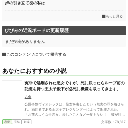
姉の引き立て役の私は
もっと見る
ぴぴみの近況ボードの更新履歴
まだ投稿がありません
このコンテンツについて報告する
あなたにおすすめの小説
冤罪で処刑された悪女ですが、死に戻ったらループ前の
記憶を持つ王太子殿下が必死に機嫌を取ってきます。も
う遅いですが？
六角
公爵令嬢ヴィオレッタは、聖女を害したという無実の罪を着せら
れ、婚約者である王太子アレクサンダーによって断罪された。
「お前のような性悪女、愛したことなど一度もない！」 彼が吐き
捨てた言葉と共に、ギロチンが落下し――ヴィオレッタの人生は
文字数：78,817
恋愛
完結
短編
終わったはずだった。 しかし、目を覚ますとそこは断罪される一