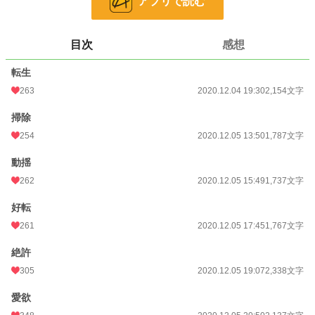
アプリで読む
24h.ポイント
539 pt
文字数
11,920
目次
感想
更新日時
2020.12.05 20:50
転生
初回公開日時
2020.12.04 19:30
263
2020.12.04 19:30
2,154文字
初回完結日時
2020.12.05 20:50
掃除
週間ポイント
2,169 pt (4,505 位)
254
2020.12.05 13:50
1,787文字
月間ポイント
14,905 pt (3,144 位)
動揺
262
2020.12.05 15:49
1,737文字
年間ポイント
72,608 pt (7,787 位)
好転
累計ポイント
156,795 pt (23,270 位)
261
2020.12.05 17:45
1,767文字
絶許
305
2020.12.05 19:07
2,338文字
愛欲