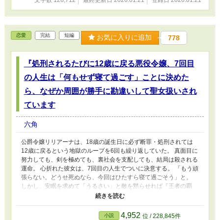
恋愛
完結
短編
お気に入りに追加
778
『処刑されるたびに12歳に戻る悪役令嬢、7回目
の人生は「何もせず寝て過ごす」ことに決めた
ら、なぜか周囲が勝手に勘違いして聖女扱いされ
ています
六角
公爵令嬢リリアーナは、18歳の誕生日に必ず断罪・処刑されては
12歳に戻るという地獄のループを6回も繰り返していた。 真面目に
努力しても、剣を極めても、裏社会を支配しても、結局は殺される
運命。 心折れた彼女は、7回目の人生でついに決意する。 「もう頑
張らない。どうせ死ぬなら、今回はひたすら寝て過ごそう」と。
しかし、安眠を求めて「うるさい」と敵を黙らせれば『王者の覇
気』と恐れられ、寝ぼけて放った魔法は『神の奇跡』と崇められ、
枕への異常なこだわりは『深遠なる儀式』と誤解されてしまう。
気がつけば、ストーカー気味のヤンデレ王子、パン屋の元ヒロイ
4,952
小説
位 / 228,845件