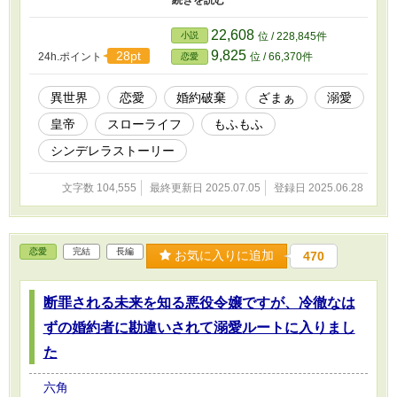
の淵に立たされたアリアンナ。 そんな彼女の前に、一人の男が静
かに歩み寄る。 その人物は、戦場では『鬼神』、政務では『氷
22,608
小説
位 / 228,845件
帝』と国内外に恐れられる、隣国の若き最強皇帝――ゼオンハル
9,825
28pt
24h.ポイント
位 / 66,370件
恋愛
ト・フォン・アドラーだった。 誰もがアリアンナの終わりを確信
し、固唾をのんで見守る中、絶対君主であるはずの皇帝が、おもむ
ろに彼女の前に跪いた。 「――ようやくお会いできました、私の
異世界
恋愛
婚約破棄
ざまぁ
溺愛
愛しい人。どうか、この私と結婚していただけませんか？」
皇帝
スローライフ
もふもふ
「…………え？」 予想外すぎる言葉に、アリアンナは思考が停止
する。 なぜ、落ちぶれた私を？ そもそも、お会いしたこともない
シンデレラストーリー
はずでは……？ 戸惑うアリアンナを意にも介さず、皇帝陛下の猛
烈な求愛が始まる。 冷酷非情な仮面の下に隠された素顔は、アリ
文字数 104,555
最終更新日 2025.07.05
登録日 2025.06.28
アンナにだけは蜂蜜のように甘く、とろけるような眼差しを向けて
くる独占欲の塊だった。 彼から与えられたのは、豊かな自然に囲
まれた美しい辺境の領地。 美味しいものを食べ、可愛いもふもふ
に癒やされ、温かい領民たちと心を通わせる――。 そんな穏やか
恋愛
完結
長編
な日々の中で、アリアンナは凍てついていた心を少しずつ溶かして
お気に入りに追加
470
いく。 しかし、彼がひた隠す〝重大な秘密〟と、時折見せる切な
げな表情の理由とは……？ これは、どん底から這い上がる令嬢
が、最強皇帝の重すぎるほどの愛に包まれながら、自分だけの居場
断罪される未来を知る悪役令嬢ですが、冷徹なは
所を見つけ、幸せなスローライフを築き上げていく、逆転シンデレ
ずの婚約者に勘違いされて溺愛ルートに入りまし
ラストーリー。
た
六角