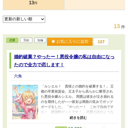
13
件
13
件
恋愛
完結
短編
お気に入りに追加
127
婚約破棄？やったー！悪役令嬢の私は自由になっ
たので全力で恋します！
六角
「ルシエル！ 貴様との婚約を破棄する！」 王
都の卒業祝賀会、王太子から高らかに断罪され
た悪役令嬢ルシエル。 周囲は彼女が泣き崩れる
のを期待したが――彼女は満面の笑みでガッツ
ポーズをした。 「やったー！ これで自由です
わ！ 慰謝料ゲットです！」 恋愛小説のような
恋に憧れるルシエルにとって、モラハラ王太子
との婚約はただの地獄だったのだ。 即座に慰謝
料請求へと切り替える彼女の前に現れたのは、