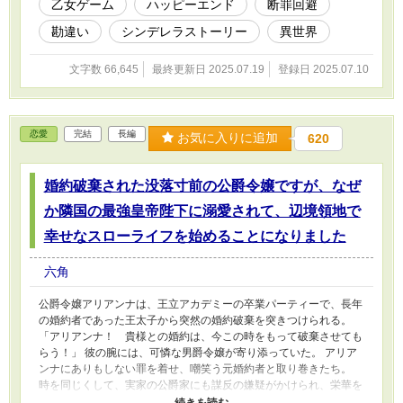
乙女ゲーム
ハッピーエンド
断罪回避
それは血も涙もない「漆黒の皇帝」と万人に恐れられる若き皇帝ゼ
ノン陛下に接触するという、あまりに危険な【裏ルート】だった。
勘違い
シンデレラストーリー
異世界
「命惜しさにこの私に魂でも売りに来たか。愚かで滑稽で…そして
実に唆る女だ、スカーレット」 氷の視線に射抜かれ覚悟を決めた
文字数 66,645
最終更新日 2025.07.19
登録日 2025.07.10
その時。 冷酷非情なはずの皇帝陛下はなぜか私の悪あがきを心底
面白そうに眺め、その美しい唇を歪めた。 「良いだろう。お前を
私の『籠の中の真紅の鳥』として、この手ずから愛でてやろう」
その日から私の運命は激変！ 「他の男にその瞳を向けるな。お前
恋愛
完結
長編
のすべては私のものだ」 皇帝陛下からの凄まじい独占欲と息もで
お気に入りに追加
620
きないほどの甘い溺愛に、スカーレットの心臓は鳴りっぱなし！？
その頃、王宮では――。 「今頃スカーレットも一人寂しく己の罪
を反省しているだろう」 「ええアルフォンス様。わたくしたちが
婚約破棄された没落寸前の公爵令嬢ですが、なぜ
彼女を温かく迎え入れてあげましょうね」 などと最高にズレた会
か隣国の最強皇帝陛下に溺愛されて、辺境領地で
話が繰り広げられていることを、彼らはまだ知らない。 悪役
（笑）たちが壮大な勘違いをしている間に、最強の庇護者（皇帝陛
幸せなスローライフを始めることになりました
下）からの溺愛ルート、確定です！
六角
公爵令嬢アリアンナは、王立アカデミーの卒業パーティーで、長年
の婚約者であった王太子から突然の婚約破棄を突きつけられる。
「アリアンナ！ 貴様との婚約は、今この時をもって破棄させても
らう！」 彼の腕には、可憐な男爵令嬢が寄り添っていた。 アリア
ンナにありもしない罪を着せ、嘲笑う元婚約者と取り巻きたち。
時を同じくして、実家の公爵家にも謀反の嫌疑がかけられ、栄華を
誇った家は没落寸前の危機に陥ってしまう。 すべてを失い、絶望