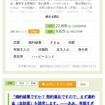
は、敵対する帝国の「氷の皇帝」ジークハルト。 「私が求めてい
たのは、その頭脳だ」 皇帝は彼女の才能を高く評価し、なんと皇
后として迎え入れた！ コーデリアは得意の「物流管理」と「実務
能力」で帝国を黄金時代へと導き、氷の皇帝から極上の溺愛を受け
ることに。 一方、彼女を失った王国はインフラが崩壊し、経済が
破綻。焦った元婚約者は戦争を仕掛けてくるが、コーデリアの完璧
22,608
小説
位 / 228,845件
な策の前に為す術なく敗北する。 和平交渉の席、泥まみれで土下
9,825
28pt
24h.ポイント
位 / 66,370件
恋愛
座する元王子に対し、美しき皇后は冷ややかに言い放つ。 「頭が
高いのではないでしょうか？ 私はもう、貴国を支配する帝国の皇
后ですので」 これは、捨てられた有能令嬢が、最強のパートナー
恋愛
婚約破棄
ざまぁ
溺愛
と共に元祖国を「実務」で叩き潰し、世界一幸せになるまでの爽快
有能主人公
頭脳戦
女主人公
身分差
な大逆転劇。
異世界
ハッピーエンド
文字数 89,531
最終更新日 2025.12.11
登録日 2025.12.11
恋愛
完結
長編
お気に入りに追加
585
『婚約破棄ですか？ 契約違反ですので、まず違約
金（全財産）を請求します。――ああ、有能すぎ