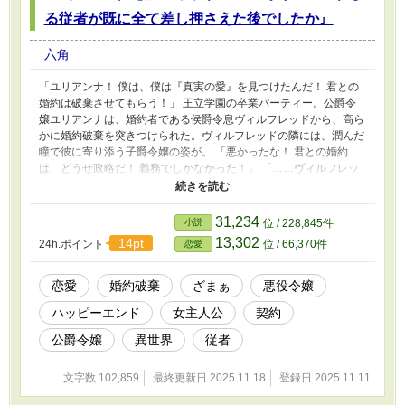
る従者が既に全て差し押さえた後でしたか』
六角
「ユリアンナ！ 僕は、僕は『真実の愛』を見つけたんだ！ 君との
婚約は破棄させてもらう！」 王立学園の卒業パーティー。公爵令
嬢ユリアンナは、婚約者である侯爵令息ヴィルフレッドから、高ら
かに婚約破棄を突きつけられた。ヴィルフレッドの隣には、潤んだ
瞳で彼に寄り添う子爵令嬢の姿が。 「悪かったな！ 君との婚約
は、どうせ政略だ！ 義務でしかなかった！」 「……ヴィルフレッ
ド様」 騒然とする周囲をよそに、ユリアンナは一切動じない。彼
女は、次期公爵として法務と経済学を徹底的に叩き込まれた「契約
（ビジネス）の鬼」。恋愛ごっこに現を抜かす愚か者とは、脳の構
31,234
小説
位 / 228,845件
造が違う。 彼女は小さなため息ひとつで感情を処理すると、パー
13,302
14pt
24h.ポイント
位 / 66,370件
恋愛
ティーバッグから一枚の羊皮紙を取り出した。 「婚約破棄、承知
いたしました。つきましては、お二人の間で交わされた『婚約契約
書』第38条【貞操義務違反および一方的な破棄に関する違約条項】
恋愛
婚約破棄
ざまぁ
悪役令嬢
に基づき、ヴィルフレッド様のご実家、クレメント侯爵家の全財産
ハッピーエンド
女主人公
契約
を違約金として請求いたします」 「なっ！？ は、払えるわけがな
――」 ヴィルフレッドが嘲笑おうとした瞬間、ユリアンナの背後
公爵令嬢
異世界
従者
に控えていた従者――アルブレヒトが静かに一歩前に出た。
「――旦那様。ご心配には及びません」 常に無表情でユリアンナ
文字数 102,859
最終更新日 2025.11.18
登録日 2025.11.11
の影に徹するアルブレヒト。彼こそが、ユリアンナの指示を先読み
し、水面下であらゆる実務と暗躍をこなす「有能すぎる」従者であ