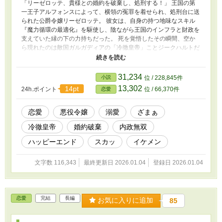
「リーゼロッテ、貴様との婚約を破棄し、処刑する！」 王国の第
一王子アルフォンスによって、横領の冤罪を着せられ、処刑台に送
られた公爵令嬢リーゼロッテ。 彼女は、自身の持つ地味なスキル
『魔力循環の最適化』を駆使し、陰ながら王国のインフラと財政を
支えていた縁の下の力持ちだった。 死を覚悟したその瞬間、空か
ら現れたのは敵国ガルガディアの「冷徹皇帝」ことジークハルトだ
った。 「その女、貴様らに不要なら私がもらう」 圧倒的な武力で
リーゼロッテを救出した彼は、彼女に求婚――ではなく、好待遇で
の「就職」を提示する。 帝国の魔導技術に魅了されたリーゼロッ
31,234
小説
位 / 228,845件
テは、そのチート級の「最適化」スキルで帝国のエネルギー問題を
13,302
14pt
24h.ポイント
位 / 66,370件
恋愛
次々と解決。 国民からは「女神」と崇められ、魔力過多症に苦し
む冷徹皇帝の心と体も癒やしていくうちに、いつしか溺愛されるよ
うに。 一方、彼女を追放した王国は、インフラが崩壊し、財政破
恋愛
悪役令嬢
溺愛
ざまぁ
綻の危機に瀕していた。 焦った王子は「愛していた」「戻ってこ
冷徹皇帝
婚約破棄
内政無双
い」と縋り付いてくるが、リーゼロッテは冷たく言い放つ。 「今
さら必要だと言われても、もう手遅れです」 これは、捨てられた
ハッピーエンド
スカッ
イケメン
令嬢が敵国で幸せを掴み、最強の皇后へと成り上がる、爽快な逆転
劇。
文字数 116,343
最終更新日 2026.01.04
登録日 2026.01.04
恋愛
完結
長編
お気に入りに追加
85