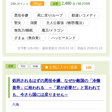
ン、狂犬の如きライバル令嬢、元部下の暗殺者、そして不眠症の魔
2,480
284pt
24h.ポイント
位 / 66,370件
恋愛
王までもが彼女の信者となり、リリアーナは意図せずして国を、そ
して世界を救う「最強の聖女」へと祭り上げられていく。 「お願
いだから、私を寝かせて！」 睡眠欲だけで運命（システム）さえ
悪役令嬢
死に戻り/ループ
勘違いコメディ
もねじ伏せる、無気力悪役令嬢の痛快勘違いサクセス（？）ストー
聖女
溺愛
主人公最強（物理/魔法）
リー！
無気力/睡眠
魔王/ドラゴン
ざまぁ（無自覚）
ハッピーエンド
文字数 128,430
最終更新日 2026.01.10
登録日 2026.01.10
恋愛
完結
短編
お気に入りに追加
108
処刑されるはずの悪役令嬢、なぜか敵国の「冷徹
皇帝」に拾われる ～「君が必要だ」と言われて
も、今さら国には戻りません～
六角