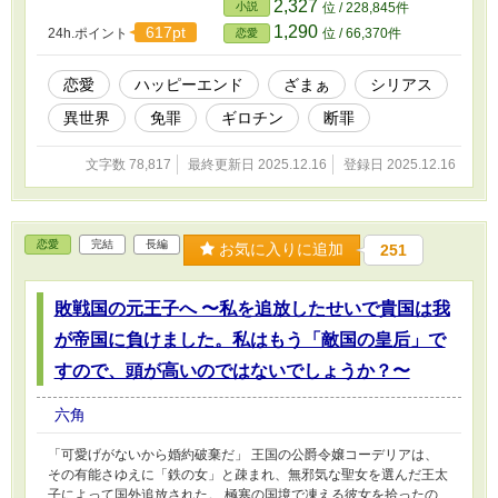
2,327
小説
位 / 228,845件
アレクサンダーがいきなり涙を流して抱きついてきたのだ。 「す
1,290
617pt
24h.ポイント
位 / 66,370件
恋愛
まなかった！ 俺が間違っていた、やり直させてくれ！」 どうやら
彼も「ヴィオレッタを処刑した後、冤罪だったと知って絶望し、時
間を巻き戻した記憶」を持っているらしい。 心を入れ替え、情熱
恋愛
ハッピーエンド
ざまぁ
シリアス
的に愛を囁く王太子。しかし、ヴィオレッタの心は氷点下だった。
異世界
免罪
ギロチン
断罪
（何を必死になっているのかしら？ 私の首を落としたその手で、
よく触れられるわね） そんなある日、ヴィオレッタは王宮の隅
で、周囲から「死神」と忌み嫌われる葬儀卿・シルヴィオ公爵と出
文字数 78,817
最終更新日 2025.12.16
登録日 2025.12.16
会う。 王太子の眩しすぎる愛に疲弊していたヴィオレッタに、シ
ルヴィオは静かに告げた。 「美しい。君の瞳は、まるで極上の遺
体のようだ」 これは、かつての愛を取り戻そうと暴走する「太
陽」のような王太子と、 傷ついた心を「静寂」で包み込む「夜」
恋愛
完結
長編
お気に入りに追加
251
のような葬儀卿との間で揺れる……ことは全くなく、 全力で死神
公爵との「平穏な余生（スローデス）」を目指す元悪女の、温度差
MAXのラブストーリー。
敗戦国の元王子へ 〜私を追放したせいで貴国は我
が帝国に負けました。私はもう「敵国の皇后」で
すので、頭が高いのではないでしょうか？〜
六角
「可愛げがないから婚約破棄だ」 王国の公爵令嬢コーデリアは、
その有能さゆえに「鉄の女」と疎まれ、無邪気な聖女を選んだ王太
子によって国外追放された。 極寒の国境で凍える彼女を拾ったの