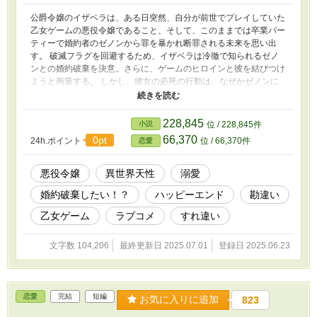
公爵令嬢のイザベラは、ある日突然、自分が前世でプレイしていた
乙女ゲームの悪役令嬢であること、そして、このままでは卒業パー
ティーで婚約者のゼノンから罪を暴かれ断罪される未来を思い出
す。 破滅フラグを回避するため、イザベラは冷徹で知られるゼノ
ンとの婚約破棄を決意。さらに、ゲームのヒロインと彼を結びつけ
ようと画策する。 しかし、彼女の必死の行動は、なぜかゼノンに
「俺の気を引こうとする健気でいじらしい姿」と勘違いされてしま
う！ 「イザベラ、そんなに俺のことが好きなのか…可愛いな」 氷
の貴公子と呼ばれる彼の、予想外の溺愛が始まってしまい…！？
228,845
小説
位 / 228,845件
断罪を避けたい悪役令嬢と、彼女の行動をすべてポジティブに勘違
66,370
0pt
24h.ポイント
位 / 66,370件
恋愛
いする冷徹婚約者の、甘くてハラハラなすれ違いラブコメディ！
悪役令嬢
異世界天性
溺愛
婚約破棄したい！？
ハッピーエンド
勘違い
乙女ゲーム
ラブコメ
すれ違い
文字数 104,206
最終更新日 2025.07.01
登録日 2025.06.23
恋愛
完結
短編
お気に入りに追加
823