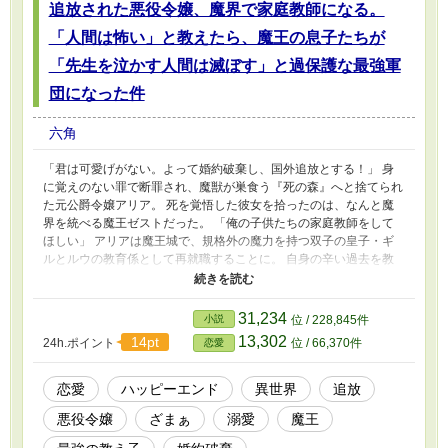
追放された悪役令嬢、魔界で家庭教師になる。
「人間は怖い」と教えたら、魔王の息子たちが
「先生を泣かす人間は滅ぼす」と過保護な最強軍
団になった件
六角
「君は可愛げがない。よって婚約破棄し、国外追放とする！」 身
に覚えのない罪で断罪され、魔獣が巣食う『死の森』へと捨てられ
た元公爵令嬢アリア。 死を覚悟した彼女を拾ったのは、なんと魔
界を統べる魔王ゼストだった。 「俺の子供たちの家庭教師をして
ほしい」 アリアは魔王城で、規格外の魔力を持つ双子の皇子・ギ
ルとルウの教育係として再就職することに。 自身の辛い過去を教
訓に、「人間は魔獣よりも恐ろしい生き物だから、決して近づいて
はいけない」と安全教育を施すアリア。 しかし、純粋すぎる（そ
して最強すぎる）双子は、その教えを斜め上に解釈してしまった！
31,234
小説
位 / 228,845件
「先生を泣かせた人間？ ……そいつら、灰にしていいよね？」
13,302
14pt
24h.ポイント
位 / 66,370件
恋愛
「社会的に抹殺して、絶望の底に叩き落としてあげる」 アリアが
「平和」を説くたびに、なぜか双子の殺意と戦闘力はカンスト突
破。 さらに魔王様までもが「君を傷つける国など、一夜で地図か
恋愛
ハッピーエンド
異世界
追放
ら消せばいい」と激甘溺愛モードに突入してしまい……！？ 勘違
悪役令嬢
ざまぁ
溺愛
魔王
いから始まる、過保護な魔王軍による容赦ない「ざまぁ」と、世界
一幸せな「溺愛」の物語。 アリアを捨てた王国が物理的・社会的