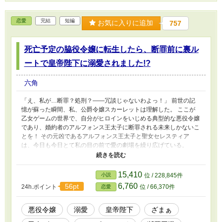
る。 「たった今、クレメント侯爵家が保有するすべての資産、領
地、銀行口座の差し押さえが完了いたしました。もちろん、ヴィル
恋愛
完結
短編
フレッド様が『真実の愛』のお相手と密会するために利用した別荘
お気に入りに追加
757
（・・）も、ご学友の皆様にサインいただいた『連帯保証書
（・・）』も、すべて確保済みです」 「な……な……？」 すべて
は、ユリアンナとアルブレヒトの描いた筋書き通り。 これは、冷
死亡予定の脇役令嬢に転生したら、断罪前に裏ル
徹な公爵令嬢と有能すぎる従者が、愚かな元婚約者（と、その一
ートで皇帝陛下に溺愛されました!?
家）を「契約」と「法律」で完膚なきまでに破滅させ、手に入れた
莫大な違約金（＝財産）で自らの領地を豊かにしていく、そんな物
六角
語である。
「え、私が…断罪？処刑？――冗談じゃないわよっ！」 前世の記
憶が蘇った瞬間、私、公爵令嬢スカーレットは理解した。 ここが
乙女ゲームの世界で、自分がヒロインをいじめる典型的な悪役令嬢
であり、婚約者のアルフォンス王太子に断罪される未来しかないこ
とを！ その元凶であるアルフォンス王太子と聖女セレスティア
は、今日も今日とて私の目の前で愛の劇場を繰り広げている。
「まあアルフォンス様！ スカーレット様も本当は心優しい方のは
ずですわ。わたくしたちの真実の愛の力で彼女を正しい道に導いて
差し上げましょう…！」 「ああセレスティア！君はなんて清らか
15,410
小説
位 / 228,845件
なんだ！よし、我々の愛でスカーレットを更生させよう！」
6,760
56pt
24h.ポイント
位 / 66,370件
恋愛
（…………はぁ。茶番は他所でやってくれる？） 自分たちの恋路
に酔いしれ、私を「救済すべき悪」と見なすめでたい頭の二人組。
あなたたちの自己満足のために私の首が飛んでたまるものですか！
悪役令嬢
溺愛
皇帝陛下
ざまぁ
絶望の淵でゲームの知識を総動員して見つけ出した唯一の活路。