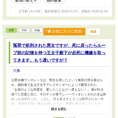
最強の教え子
婚約破棄
にボコボコにされる一方で、アリアは魔界のママ、そして王妃とし
て幸せを掴み取ります！
文字数 113,766
最終更新日 2026.01.03
登録日 2026.01.03
恋愛
完結
短編
お気に入りに追加
468
冤罪で処刑された悪女ですが、死に戻ったらルー
プ前の記憶を持つ王太子殿下が必死に機嫌を取っ
てきます。もう遅いですが？
六角
公爵令嬢ヴィオレッタは、聖女を害したという無実の罪を着せら
れ、婚約者である王太子アレクサンダーによって断罪された。
「お前のような性悪女、愛したことなど一度もない！」 彼が吐き
捨てた言葉と共に、ギロチンが落下し――ヴィオレッタの人生は終
わったはずだった。 しかし、目を覚ますとそこは断罪される一年
前。 処刑の記憶と痛みを持ったまま、時間が巻き戻っていたの
だ。 （またあの苦しみを味わうの？ 冗談じゃないわ。今度はさっ
さと婚約破棄して、王都から逃げ出そう） そう決意して登城した
ヴィオレッタだったが、事態は思わぬ方向へ。 なんと、再会した