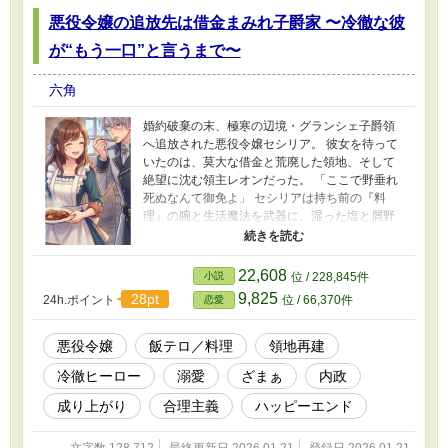
悪役令嬢の追放先は借金まみれ子爵家 〜冷徹な彼
が“もう一口”と言うまで〜
六角
婚約破棄の末、極寒の辺境・グランシェ子爵領
へ追放された悪役令嬢セシリア。 彼女を待って
いたのは、莫大な借金と荒廃した領地、そして
絶望に沈む領主レオンだった。 「ここで野垂れ
死ぬなんて御免よ」 セシリアは持ち前の『料
理』の腕と生活魔法を武器に、湿った塩と屑野
菜で領民の胃袋と心を掴み、領地改革（キッチ
ン・レボリューション）を開始する。 しかし、
王都から派遣された冷徹な会計監査官アーネス
22,608
小説
位 / 228,845件
トが現れ、領地の「非効率」を断罪。資産差し
9,825
28pt
24h.ポイント
位 / 66,370件
恋愛
押さえの危機が迫る。 「貴女の料理はただの餌
だ」と言い放つ彼に対し、セシリアは計算し尽
くされた至高の一皿で挑むことに。 塩の利権を
悪役令嬢
飯テロ／料理
領地再建
巡る陰謀、王都での再審を経て、冷徹な数字の
冷徹ヒーロー
溺愛
ざまぁ
内政
鬼が理性を溶かされ、ついに愛と食欲に屈する
までの、美味しく温かい大逆転劇。
成り上がり
合理主義
ハッピーエンド
文字数 128,712
最終更新日 2026.01.21
登録日 2026.01.21