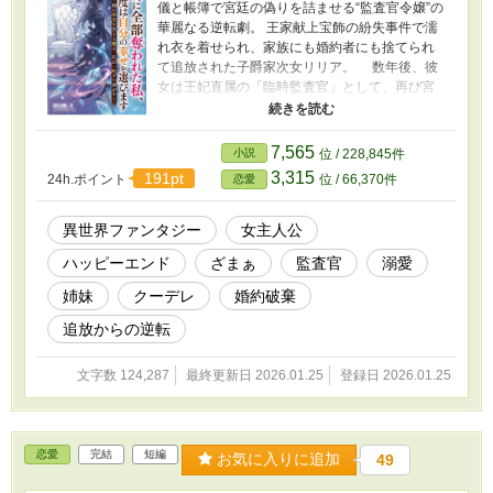
儀と帳簿で宮廷の偽りを詰ませる“監査官令嬢”の
華麗なる逆転劇。 王家献上宝飾の紛失事件で濡
れ衣を着せられ、家族にも婚約者にも捨てられ
て追放された子爵家次女リリア。 数年後、彼
女は王妃直属の「臨時監査官」として、再び宮
廷の土を踏む。 そこで待っていたのは、「慈
愛の聖女」として崇められる姉セシリアと、彼
女に心酔する愚かな貴族たち。しかし、姉の栄
7,565
小説
位 / 228,845件
光の裏には、横領、洗脳、そして国を揺るがす
3,315
191pt
24h.ポイント
位 / 66,370件
恋愛
「偽造魔石」の陰謀が隠されていた。 「復
讐？ いいえ、これは正当な監査です」 リリ
アは感情に流されず、帳簿と証拠、そして真実
異世界ファンタジー
女主人公
を映す「プリズム」を武器に、姉が築き上げた
ハッピーエンド
ざまぁ
監査官
溺愛
嘘の城を一枚ずつ剥がしていく。 孤立無援の
彼女を支えるのは、氷のように冷徹な宰相補佐
姉妹
クーデレ
婚約破棄
レオンハルトと、豪快な近衛騎士団長カミュ。
やがてリリアは、国中を巻き込んだ姉の洗脳
追放からの逆転
計画を打ち砕き、自分自身の幸せと、不器用な
宰相補佐からの溺愛を手に入れる——。
文字数 124,287
最終更新日 2026.01.25
登録日 2026.01.25
恋愛
完結
短編
お気に入りに追加
49