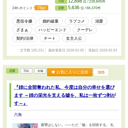
12,898
小説
位 / 228,845件
冷徹無比と恐れられる『氷の法務官』ヴァレリ
5,636
78pt
24h.ポイント
位 / 66,370件
恋愛
ウス。 彼はルシエルの規格外な明るさと強さに
興味を持ち（というか一目惚れし）、二人は
「契約」という名の最強タッグを組むことに。
悪役令嬢
婚約破棄
ラブコメ
溺愛
神殿の不正、王太子の自爆、聖女候補の逆ギ
ざまぁ
ハッピーエンド
クーデレ
レ……次々と襲い来るトラブルを、ルシエルは
笑顔で、ヴァレリウスは法律と論理で叩き潰
契約/法律
チート
女主人公
す！ これは、自由になった元悪役令嬢が、不器
用なスパダリ法務官に溺愛されながら、契約と
文字数 105,231
最終更新日 2026.02.05
登録日 2026.02.03
法律で世界を救っちゃう、爽快ラブコメディ！
恋愛
完結
短編
お気に入りに追加
305
『姉に全部奪われた私、今度は自分の幸せを選び
ます ～姉の栄光を支える嘘を、私は一枚ずつ剥が
す～』
六角
復讐はしない。——ただ「嘘」を回収する。 礼