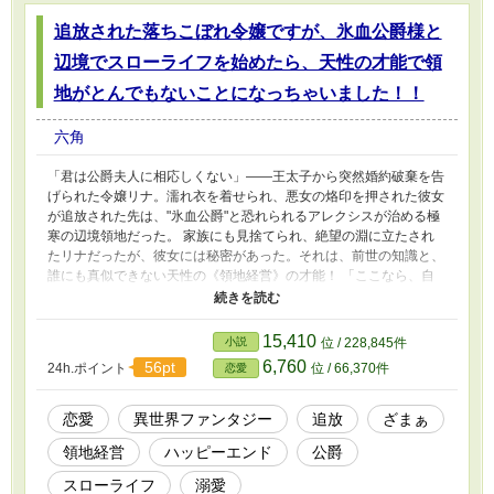
追放された落ちこぼれ令嬢ですが、氷血公爵様と
辺境でスローライフを始めたら、天性の才能で領
地がとんでもないことになっちゃいました！！
六角
「君は公爵夫人に相応しくない」――王太子から突然婚約破棄を告
げられた令嬢リナ。濡れ衣を着せられ、悪女の烙印を押された彼女
が追放された先は、"氷血公爵"と恐れられるアレクシスが治める極
寒の辺境領地だった。 家族にも見捨てられ、絶望の淵に立たされ
たリナだったが、彼女には秘密があった。それは、前世の知識と、
誰にも真似できない天性の《領地経営》の才能！ 「ここなら、自
由に生きられるかもしれない」 活気のない領地に、リナは次々と
革命を起こしていく。寂れた市場は活気あふれる商業区へ、痩せた
土地は黄金色の麦畑へ。彼女の魔法のような手腕に、最初は冷やや
15,410
小説
位 / 228,845件
かだった領民たちも、そして氷のように冷たいはずのアレクシス
6,760
56pt
24h.ポイント
位 / 66,370件
恋愛
も、次第に心を溶かされていく。 「リナ、君は私の領地だけの女
神ではない。……私だけの、女神だ」
恋愛
異世界ファンタジー
追放
ざまぁ
領地経営
ハッピーエンド
公爵
スローライフ
溺愛