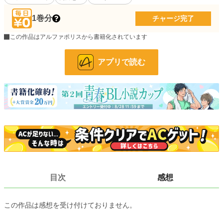
おり――。
1巻分
チャージ完了
不仲であるとは思わない。けれど、好かれているとも思えない。
顔を会わせるのは三か月に一度の発情期のときだけ。
この作品はアルファポリスから書籍化されています
そんな夫とともにユーリスはアデルを取り巻く陰謀に巻き込まれていく。
アプリで読む
愛情表現が下手くそすぎる不器用な攻め(α)×健気で一途なだけれど自己評価が低
い受け(Ω)のふたりが、未来の王太子妃の教育係に任命されたことをきっかけに
距離を縮めていくお話です。
R-18シーンには*がつきます。
本編全77話。
完結しました。
11月24日より番外編を投稿いたします。
目次
感想
第10回BL小説大賞にて奨励賞をいただきました。
投票してくださった方々、本当にありがとうございました！
この作品は感想を受け付けておりません。
小説
3,844 位 / 228,629 件