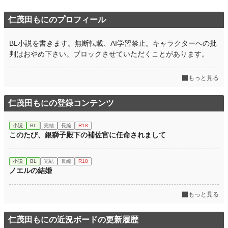
BL
732 位 / 31,395 件
仁茂田もにのプロフィール
お気に入り
4,099
BL小説を書きます。無断転載、AI学習禁止。キャラクターへの批
24h.ポイント
347 pt
判はおやめ下さい。ブロックさせていただくことがあります。
文字数(レンタル含む)
639,767
もっと見る
更新日時
2026.05.18 14:44
初回公開日時
2022.09.18 17:25
仁茂田もにの登録コンテンツ
初回完結日時
2022.11.23 19:13
小説
BL
完結
長編
R18
このたび、銀獅子殿下の補佐官に任命されまして
週間ポイント
3,675 pt (2,743 位)
月間ポイント
17,999 pt (2,628 位)
小説
BL
完結
長編
R18
ノエルの結婚
年間ポイント
193,350 pt (3,242 位)
累計ポイント
1,919,064 pt (2,954 位)
もっと見る
仁茂田もにの近況ボードの更新履歴