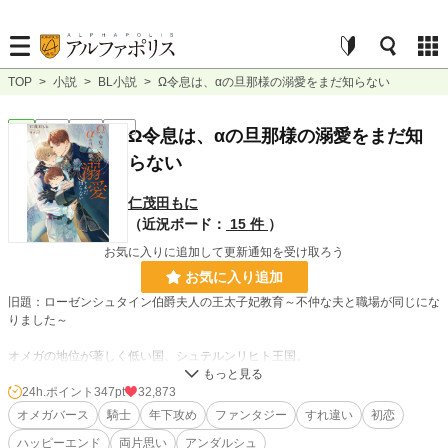
TOP
>
小説
>
BL小説
>
Ω令息は、αの旦那様の溺愛をまだ知らない
BL
完結
長編
R18
Ω令息は、αの旦那様の溺愛をまだ知
らない
仁茂田もに
（近況ボード：
15 件
）
お気に入りに追加して更新通知を受け取ろう
お気に入り追加
旧題：ローゼンシュタイン伯爵夫人の王太子妃教育～不仲な夫と職場が同じにな
りました～
オメガの地位が著しく低い国、シュテルンリヒト王国。
その王国貴族として密やかに生活するオメガ、ユーリス・ヨルク・ローゼンシュ
タインはある日、新しく王太子の婚約者となった平民出身のオメガ、アデル・ヴ
24h.ポイント
347pt
32,873
ァイツェンの教育係に任命される。
オメガバース
騎士
年下攻め
ファンタジー
すれ違い
初恋
王家からの勅命を断ることも出来ず、王宮に出仕することなったユーリスだが、
ハッピーエンド
両片思い
アンダルシュ
不仲と噂されるユーリスの夫兼番のギルベルトも騎士として仕えることになって