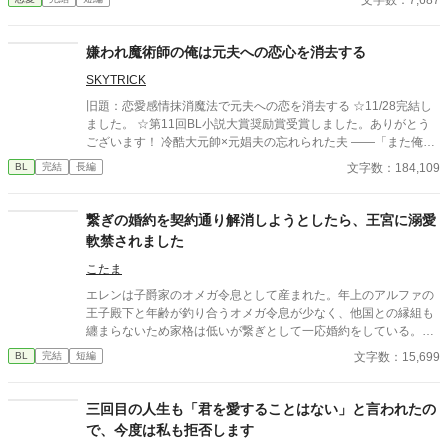
ってほしい」 努力を踏みにじった王太子はすべてを失い、選ばれ
たのは誠実に生きてきた彼女だった。 これは、年上国王に溺愛さ
れながら、世界一幸せな王妃になるまでの逆転ラブストーリー。
嫌われ魔術師の俺は元夫への恋心を消去する
SKYTRICK
旧題：恋愛感情抹消魔法で元夫への恋を消去する ☆11/28完結し
ました。 ☆第11回BL小説大賞奨励賞受賞しました。ありがとう
ございます！ 冷酷大元帥×元娼夫の忘れられた夫 ——「また俺を
好きになるって言ったのに、嘘つき」 元娼夫で現魔術師であるエ
文字数：184,109
BL
完結
長編
ディことサラは五年ぶりに祖国・ファルンに帰国した。しかし暫
しの帰郷を味わう間も無く、直後、ファルン王国軍の大元帥であ
るロイ・オークランスの使者が元帥命令を掲げてサラの元へやっ
繋ぎの婚約を契約通り解消しようとしたら、王宮に溺愛
てくる。 ロイ・オークランスの名を知らぬ者は世界でもそうそう
軟禁されました
いない。魔族の血を引くロイは人間から畏怖を大いに集めながら
も、大将として国防戦争に打ち勝ち、たった二十九歳で大元帥と
こたま
して全軍のトップに立っている。 その元帥命令の内容というの
エレンは子爵家のオメガ令息として産まれた。年上のアルファの
は、五年前に最愛の妻を亡くしたロイを、魔族への本能的な恐怖
王子殿下と年齢が釣り合うオメガ令息が少なく、他国との縁組も
を感じないサラが慰めろというものだった。 ロイは妻であるリ
纏まらないため家格は低いが繋ぎとして一応婚約をしている。王
ネ・オークランスを亡くし、悲しみに苛まれている。あまりの辛
子のことは兄のように慕っており、初恋の人ではあるけれど、契
文字数：15,699
BL
完結
短編
さで『奥様』に関する記憶すら忘却してしまったらしい。半ば強
約終了時期か王子に想い人が現れた時には解消されるものと考え
引にロイの元へ連れていかれるサラは、彼に己を『サラ』と名乗
ていた。ところが婚約解消時期の直前に王子宮に軟禁された。結
る。だが、 ——「失せろ。お前のような娼夫など必要としていな
婚を承諾するまでここから出さないと王子から溢れるほどの愛を
三回目の人生も「君を愛することはない」と言われたの
い」 噂通り冷酷なロイの口からは罵詈雑言が放たれた。ロイは穢
与えられる。ハッピーエンドオメガバースBLです。
で、今度は私も拒否します
らわしい娼夫を睨みつけ去ってしまう。使者らは最愛の妻を亡く
したロイを憐れむばかりで、まるでサラの様子を気にしていな