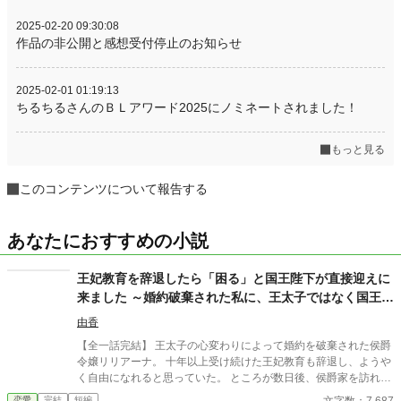
2025-02-20 09:30:08
作品の非公開と感想受付停止のお知らせ
2025-02-01 01:19:13
ちるちるさんのＢＬアワード2025にノミネートされました！
もっと見る
このコンテンツについて報告する
あなたにおすすめの小説
王妃教育を辞退したら「困る」と国王陛下が直接迎えに
来ました ～婚約破棄された私に、王太子ではなく国王陛
下が求婚してきます〜
由香
【全一話完結】 王太子の心変わりによって婚約を破棄された侯爵
令嬢リリアーナ。 十年以上受け続けた王妃教育も辞退し、ようや
く自由になれると思っていた。 ところが数日後、侯爵家を訪れた
のは国王陛下本人。 「王妃教育を辞退されると困る。私の妃にな
文字数：7,687
恋愛
完結
短編