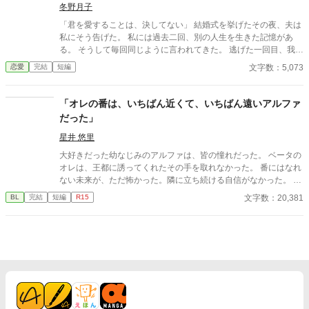
冬野月子
い。 誰も、サラこそが五年前に亡くなった『奥様』であり、最愛
のその人であるとは気付いていないようだった。 しかし、最大の
「君を愛することは、決してない」 結婚式を挙げたその夜、夫は
問題は元夫に存在を忘れられていることではない。 サラが未だに
私にそう告げた。 私には過去二回、別の人生を生きた記憶があ
ロイを愛しているという事実だ。 仕方なく、『恋愛感情抹消魔
る。 そうして毎回同じように言われてきた。 逃げた一回目、我慢
法』を己にかけることにするサラだが——…… ☆お読みくださり
した二回目。いずれも上手くいかなかった。 だから今回は。
文字数：5,073
恋愛
完結
短編
ありがとうございます。良ければ感想などいただけるとパワーに
なります！
「オレの番は、いちばん近くて、いちばん遠いアルファ
だった」
星井 悠里
大好きだった幼なじみのアルファは、皆の憧れだった。 ベータの
オレは、王都に誘ってくれたその手を取れなかった。 番にはなれ
ない未来が、ただ怖かった。隣に立ち続ける自信がなかった。 あ
れから二年。幼馴染の婚約の噂を聞いて胸が痛むことはあるけれ
文字数：20,381
BL
完結
短編
R15
ど、 平凡だけどちゃんと働いて、それなりに楽しく生きていた。
そんなオレの体に、ふとした異変が起きはじめた。 ――何でいま
さら。オメガだった、なんて。 オメガだったら、これからますま
す頑張ろうとしていた仕事も出来なくなる。 ２年前のあの時だっ
たら。あの手を取れたかもしれないのに。 どうして、いまさら。
すれ違った運命に、急展開で振り回される、Ωのお話。 ハピエン
確定です。(全１０話) 2025年 07月12日 ～2025年 07月21日 なろ
うさんで完結してます。