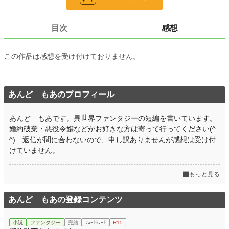
お気に入り
371
24h.ポイント
269 pt
目次
感想
文字数
5,291
この作品は感想を受け付けておりません。
更新日時
2026.03.01 06:50
初回公開日時
2026.03.01 06:50
あんど もあのプロフィール
初回完結日時
2026.03.01 06:50
週間ポイント
3,411 pt (2,960 位)
あんど もあです。異世界ファンタジーの短編を書いています。
婚約破棄・悪役令嬢などがお好きな方は寄って行ってください(^
月間ポイント
18,477 pt (2,558 位)
^) 返信が間に合わないので、申し訳ありませんが感想は受け付
年間ポイント
207,120 pt (2,996 位)
けていません。
累計ポイント
210,405 pt (19,304 位)
もっと見る
あんど もあの登録コンテンツ
小説
ファンタジー
完結
ｼｮｰﾄｼｮｰﾄ
R15