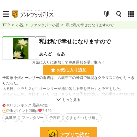
TOP
>
小説
>
ファンタジー小説
>
私は私で幸せになりますので
ファンタジー
完結
短編
私は私で幸せになりますので
あんど もあ
お気に入りに追加して更新通知を受け取ろう
お気に入り追加
子爵家令嬢オーレリーの両親は、六歳年下の可憐で病弱なクラリスにかかりっき
りだった。
ある日、クラリスが「オーレリーが池に落ちる夢を見た」と予言をした。
それから三年。今日オーレリーは、クラリスの予言に従い、北の果ての領地に住
む伯爵令息と結婚する。
最後にオーレリーが皆に告げた真実とは。
HOTランキング 最高42位
24h.ポイント
269pt
7,446
異世界
ファンタジー
予言姫
ざまぁのつもり無し
小説
5,258 位 / 228,834 件
ファンタジー
970 位 / 53,329 件
アプリで読む