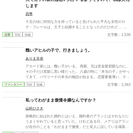
します
四季
十五の頃に特別な力を持っていると告げられた平凡な女性のロ
テ・フレールは、王子と結婚することとなったのだけれど……。
文字数：1,536
恋愛
完結
短編
醜いアヒルの子で、行きましょう。
ありま氷炎
アカード家には、醜い子がいる。 両親、兄は皆金髪碧眼なのに、
その子だけ黒髪に黒い瞳だった。 八歳の時に「本当の子」がやっ
てきて、パウリーナの本当の物語が始まる。 恋愛要素薄い、テン
プレは全くかすっておりません。 なんちゃってファンタジーか
文字数：2,383
ファンタジー
完結
短編
も。
私ってわがまま傲慢令嬢なんですか？
山科ひさき
政略的に結ばれた婚約とはいえ、婚約者のアランとはそれなりに
うまくやれていると思っていた。けれどある日、メアリはアラン
が自分のことを「わがままで傲慢」だと友人に話している場面に
居合わせてしまう。話を聞いていると、なぜかアランはこの婚約