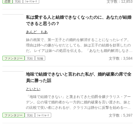
文字数：12,853
恋愛
完結
ｼｮｰﾄｼｮｰﾄ
がメアリのわがままで結ばれたものだと誤解しているよう
で……。
私は愛する人と結婚できなくなったのに、あなたが結婚
できると思うの？
あんど もあ
妹の画策で、第一王子との婚約を解消することになったレイア。
理由は姉への嫌がらせだとしても、妹は王子の結婚を妨害したの
だ。 レイアは妹への処罰を伝える。 「あなたも婚約解消しなさ
い」
文字数：3,584
ファンタジー
完結
短編
地味で結婚できないと言われた私が、婚約破棄の席で全
員に勝った話
といとい
「地味で結婚できない」と蔑まれてきた伯爵令嬢クラリス・アー
デン。公の場で婚約者から一方的に婚約破棄を言い渡され、妹と
の比較で笑い者にされるが、クラリスは静かに反撃を始める―
―。周到に集めた証拠と知略を武器に、貴族社会の表と裏を暴
文字数：5,397
ファンタジー
完結
ｼｮｰﾄｼｮｰﾄ
き、見下してきた者たちを鮮やかに逆転。冷静さと気品で場を支
配する姿に、やがて誰もが喝采を送る。痛快“ざまぁ”逆転劇！