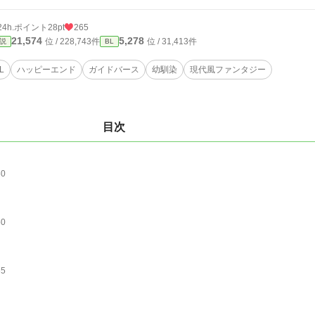
24h.ポイント
28pt
265
21,574
5,278
位 / 228,743件
位 / 31,413件
説
BL
L
ハッピーエンド
ガイドバース
幼馴染
現代風ファンタジー
目次
60
50
65