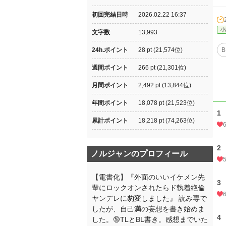
初回完結日時
2026.02.22 16:37
小
文字数
13,993
24h.ポイント
28 pt (21,574位)
B
週間ポイント
266 pt (21,301位)
月間ポイント
2,492 pt (13,844位)
年間ポイント
18,078 pt (21,523位)
1
累計ポイント
18,218 pt (74,263位)
2
ノルジャンのプロフィール
【電書化】『外面のいいイケメン先
3
輩にロックオンされたらド執着絶倫
ヤンデレに豹変しました』 読み専で
したが、自己満の妄想を書き始めま
4
した。🔞TLとBL書き。感想までいた