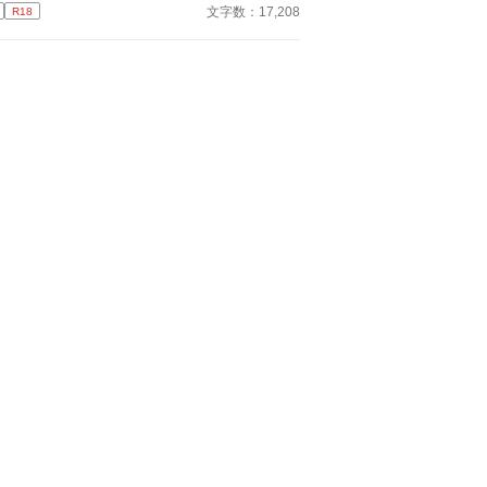
とろうとするのだが、完璧なαとして周りから期待
文字数：17,208
R18
集める幼馴染みαは「失敗できないから練習に付き
って」と千秋を頼ってきた。 大事な幼馴染みの願
ならと了承すれば、「まずキスの練習がしたい」と
して──。 幼馴染みαの執着により、βから転化
後天性Ωになる話です。両片想いのハピエンです。
サイト様にも投稿しております。