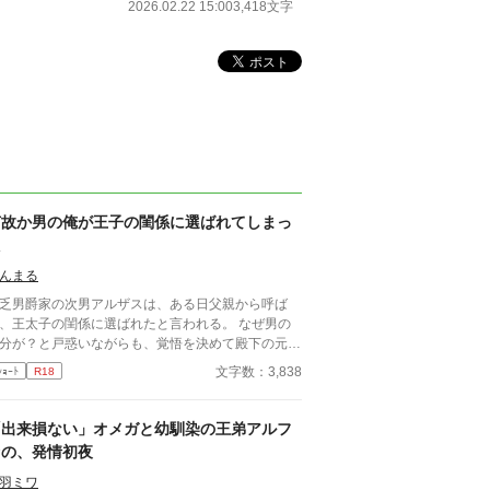
2026.02.22 15:00
3,418文字
何故か男の俺が王子の閨係に選ばれてしまっ
た
んまる
乏男爵家の次男アルザスは、ある日父親から呼ば
、王太子の閨係に選ばれたと言われる。 なぜ男の
分が？と戸惑いながらも、覚悟を決めて殿下の元へ
殿下はただベッドに横たわり何もし
文字数：3,838
ｼｮｰﾄ
R18
 殿下には何か思いがあるようで。 《何故
男の僕が王子の閨係に選ばれました》の攻×受が立
的に逆転したお話です。 登場人物、設定は全く違
「出来損ない」オメガと幼馴染の王弟アルフ
ショートショート集におまけ話を上げて
ァの、発情初夜
ます。そちらも是非ご一読ください。 ※画像はPicr
wさんよりお借りしています。
羽ミワ