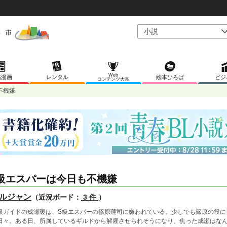
Web
稿漫画
レンタル
絵本ひろば
ビジ
コンテンツ大賞
不機嫌
級エスパーは今日も不機嫌
ルジャン
（近況ボード：
3 件
）
級ガイドの成瀬暖は、S級エスパーの篠原蓮司に嫌われている。少しでも篠原の役に
日々。ある日、所属しているギルドから解雇させられそうになり、焦った成瀬はな