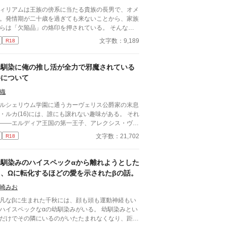
ィリアムは王族の傍系に当たる貴族の長男で、オメ
。発情期が二十歳を過ぎても来ないことから、家族
らは「欠陥品」の烙印を押されている。 そんなウ
リアムは、政略結婚の駒として国内の有力貴族へ嫁
文字数：9,189
R18
ことが決まっていた。しかしその予定が一転し、幼
染で王弟であるセドリックとの結婚が決まる。 あ
よあれよと結婚式当日になり、戸惑いながらも結婚
幼馴染に俺の推し活が全力で邪魔されている
誓うウィリアムに、セドリックは優しいキスをし
件について
……。 そして迎えた初夜。わけもわからず悲しく
って泣くウィリアムを、セドリックはたくましい力
織
しめる。 「お前がずっと、好きだ」 甘い言葉
ルシェリウム学園に通うカーヴェリス公爵家の末息
、これまで熱を知らなかったウィリアムの身体が潤
・ルカ(16)には、誰にも譲れない趣味がある。 それ
火照りはじめる。 ※ムーンライトノベルズ、ア
――エルディア王国の第一王子、アレクシス・ヴァ
ファポリス、pixivへ掲載しています
クレスト殿下(19)を“推す”こと。 学園生活は、殿下
文字数：21,702
R18
凛々しい姿を眺め、心の中で歓声を上げる、至福の
のはずだった。 しかし、その平穏は幼馴染のレ
ン・モントクロワ(19)によって崩される。 「ルカ、
幼馴染みのハイスペックαから離れようとした
下はやめておけ」 勘違いしたレオンの妨害は日に
ら、Ωに転化するほどの愛を示されたβの話。
にエスカレート。 しかも殿下まで何やら距離を詰
て――。 推し活と恋愛の狭間で揺れる、王国
崎みお
ブコメディ。 ※誤字脱字など、修正中です。 1
凡なβに生まれた千秋には、顔も頭も運動神経もい
/2～ゆっくり更新です。
ハイスペックなαの幼馴染みがいる。 幼馴染みとい
だけでその隣にいるのがいたたまれなくなり、距離