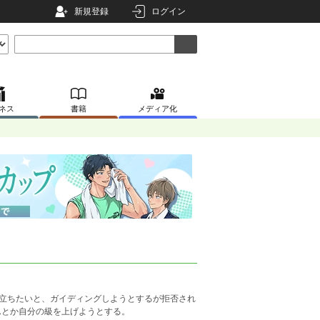
新規登録
ログイン
ネス
書籍
メディア化
立ちたいと、ガイディングしようとするが拒否され
んとか自分の級を上げようとする。