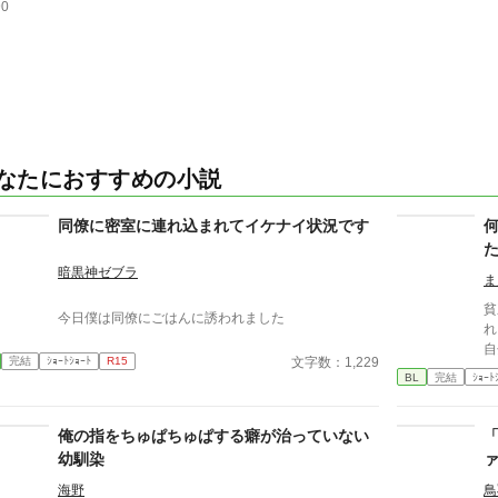
90
なたにおすすめの小説
同僚に密室に連れ込まれてイケナイ状況です
暗黒神ゼブラ
ま
貧
今日僕は同僚にごはんに誘われました
れ
自
文字数：1,229
完結
ｼｮｰﾄｼｮｰﾄ
R15
行く。 しかし、
BL
完結
ｼｮｰﾄ
てこない。
か
場
俺の指をちゅぱちゅぱする癖が治っていない
います。 ※
幼馴染
い
e
海野
鳥