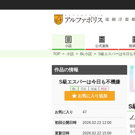
小説
公式漫画
投
TOP
>
小説
>
BL小説
>
S級エスパーは今日も
作品の情報
S級エスパーは今日も不機嫌
BL
完結
短編
R18
お気に入り追加
S
お気に入り
47
ノ
初回公開日時
2026.02.22 12:00
低
る
更新日時
2026.02.22 15:00