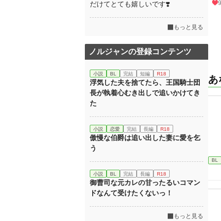
だけてとても嬉しいです❣️
もっと見る
ノルジャンの登録コンテンツ
小説
BL
完結
短編
R18
あ
浮気した夫を捨てたら、王国騎士団
長が執着心むき出しで追いかけてき
た
小説
恋愛
完結
長編
R18
傲慢な伯爵は追い出した妻に愛を乞
う
BL
小説
BL
完結
長編
R18
御曹司な元カレの甘ったるいコマン
ドなんて受けたくないっ！
もっと見る