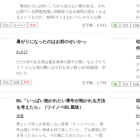
唯(ゆい)には幼いころから治らない癖がある。それ
ウ
は寝ている間無意識に幼馴染である相馬の指をくわえ
ガ
るというものだ。相馬(そうま)はいつしかそんな唯に
か
自分から指を差し出し、興奮するようになってしまう
ィ
文字数：4,541
完結
ｼｮｰﾄｼｮｰﾄ
R18
BL
完結
短編
ようになり、起きる直前に慌ててトイレに向かい欲を
ぐ
吐き出していた。 ある日、いつもの様に指を唯の
馴
唇に当てると、彼は何故か狸寝入りをしていて…？
れ
暑がりになったのはお前のせいかっ
を
て
わさび
な
伊
ただのβである僕は最近身体の調子が悪い なんでだろ
で抱き
ア
う？ そんな僕の隣には今日も光り輝くαの幼馴染、空
に
子
がいた
み、
は
ル
ル
文字数：1,746
完結
短編
R15
BL
完結
短編
の
時間
オ
BL「いっぱい抱かれたい青年が抱かれる方法
殿
を考えたら」（ツイノベBL風味）
日
めてき
浅葱
叶
学園ラ
男という性しか存在しない世界「ナンシージエ」 青
平
1
年は感じやすい身体を持て余していた。でも最初に付
い
き合ったカレシも、その後にできたカレシも、一度は
う