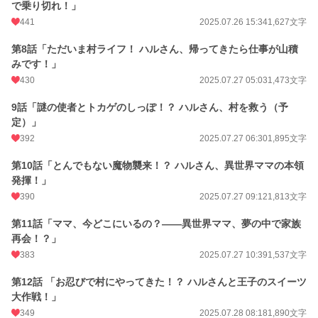
で乗り切れ！」
441
2025.07.26 15:34
1,627文字
第8話「ただいま村ライフ！ ハルさん、帰ってきたら仕事が山積
みです！」
430
2025.07.27 05:03
1,473文字
9話「謎の使者とトカゲのしっぽ！？ ハルさん、村を救う（予
定）」
392
2025.07.27 06:30
1,895文字
第10話「とんでもない魔物襲来！？ ハルさん、異世界ママの本領
発揮！」
390
2025.07.27 09:12
1,813文字
第11話「ママ、今どこにいるの？――異世界ママ、夢の中で家族
再会！？」
383
2025.07.27 10:39
1,537文字
第12話 「お忍びで村にやってきた！？ ハルさんと王子のスイーツ
大作戦！」
349
2025.07.28 08:18
1,890文字