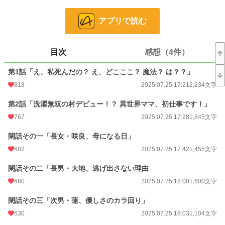
小説
9,463 位 / 228,629 件
アプリで読む
ファンタジー
1,847 位 / 53,266 件
お気に入り
902
目次
感想（4件）
24h.ポイント
120 pt
第1話「え、私死んだの？ え、どこここ？ 魔法？ は？？」
818
2025.07.25 17:21
2,234文字
文字数
260,438
第2話「洗濯無双の村デビュー！？ 異世界ママ、初仕事です！」
更新日時
2025.09.29 18:39
767
2025.07.25 17:28
1,845文字
初回公開日時
2025.07.25 17:21
閑話その一「長女・咲良、母になる日」
初回完結日時
2025.09.29 18:39
682
2025.07.25 17:42
1,455文字
週間ポイント
764 pt (10,926 位)
閑話その二「長男・大地、逃げ出さない理由
月間ポイント
3,045 pt (12,108 位)
680
2025.07.25 18:00
1,600文字
年間ポイント
147,947 pt (4,208 位)
閑話その三「次男・蓮、優しさのカラ回り」
累計ポイント
200,016 pt (19,942 位)
630
2025.07.25 18:03
1,104文字