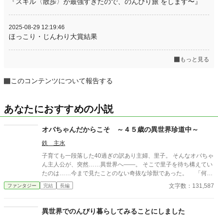
『スキル〈散歩〉が最強すぎたので、のんびり旅 をします〜』
2025-08-29 12:19:46
ほっこり・じんわり大賞結果
もっと見る
このコンテンツについて報告する
あなたにおすすめの小説
オバちゃんだからこそ ～４５歳の異世界珍道中～
鉄 主水
子育ても一段落した40過ぎの訳あり主婦、里子。 そんなオバちゃ
ん主人公が、突然……異世界へ――。 そこで里子を待ち構えてい
たのは……今まで見たことのない奇抜な珍獣であった。 「何が
どうして、なぜこうなった！ でも……せっかくの異世界だ！
文字数：131,587
ファンタジー
完結
長編
思いっ切り楽しんじゃうぞ！」 オバちゃんパワーとオタクパワー
を武器に、オバちゃんは我が道を行く！ ラブはないけど……笑い
あり、涙ありの異世界ドタバタ珍道中。 いざ……はじまり、はじ
異世界でのんびり暮らしてみることにしました
まり……。 ※この作品は、エブリスタ様、小説家になろう様でも