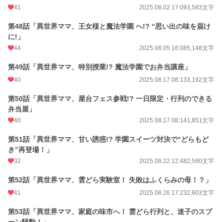
41
2025.08.02 17:09
3,583文字
第48話「異世界ママ、王女様と魔法学園 へ!? “思い出の味を届け
に!」
44
2025.08.05 16:08
5,148文字
第49話「異世界ママ、特別授業!? 魔法学園でお弁当講座」
40
2025.08.17 08:13
3,192文字
第50話「異世界ママ、屋台フェス参戦!? 一日限定・行列のできる
弁当屋」
40
2025.08.17 08:14
1,851文字
第51話「異世界ママ、甘い誘惑!? 学園スイーツ対決で“どらもど
き”再登場！」
32
2025.08.22 12:48
2,580文字
第52話「異世界ママ、雲どら実験室！ 失敗はふくらみの母！？」
41
2025.08.26 17:23
2,603文字
第53話「異世界ママ、家庭の味市へ！ 雲どら行列と、迷子のスプ