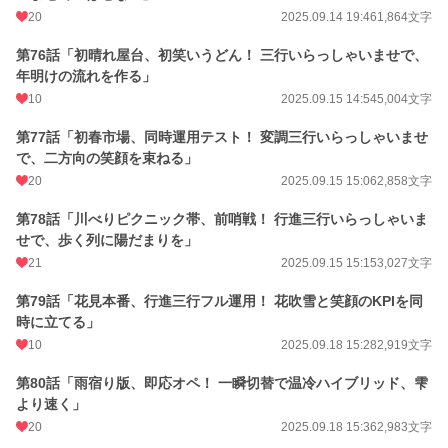
20
2025.09.14 19:46
1,864文字
第76話「初晴れ屋台、初笑いうどん！ 三行いらっしゃいませで、
年明けの流れを作る」
10
2025.09.15 14:54
5,004文字
第77話「初春市場、同時運用テスト！ 変調三行いらっしゃいませ
で、二方向の笑顔を束ねる」
20
2025.09.15 15:06
2,858文字
第78話「川べりピクニック帯、前哨戦！ 行進三行いらっしゃいま
せで、歩く列に陽だまりを」
21
2025.09.15 15:15
3,027文字
第79話「花見本番、行進三行フル運用！ 花吹雪と笑顔のKPIを同
時に立てる」
10
2025.09.18 15:28
2,919文字
第80話「雨宿り版、即応オペ！ 一瞬切替で温冷ハイブリッド、雫
より速く」
20
2025.09.18 15:36
2,983文字