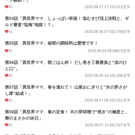
ーン騒動！」
41
2025.08.27 17:15
3,012文字
第54話「異世界ママ、しょっぱい幸福！ 塩むすび頂上決戦と、ギ
ルド審査“塩梅”地獄！？」
41
2025.08.30 07:43
2,790文字
第55話 異世界ママ、秘密の調味料は愛情です！
41
2025.09.03 08:08
975文字
第56話「異世界ママ、朝ごはん杯！ だし巻き三番勝負と“涙のひ
と口”」
42
2025.09.05 14:10
2,496文字
第57話「異世界ママ、春を連れて！ 山菜おにぎりと“木の芽さが
し隊”結成！」
41
2025.09.07 06:25
2,551文字
第58話「異世界ママ、春の定食！ 木の芽味噌で“焼き”の極意と、
卿のまさかの休日」
41
2025.09.07 11:44
2,527文字