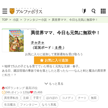
TOP
>
小説
>
ファンタジー小説
>
異世界ママ、今日も元気に無双中！
ファンタジー
完結
長編
異世界ママ、今日も元気に無双中！
チャチャ
（近況ボード：
8 件
）
お気に入りに追加して更新通知を受け取ろう
お気に入り追加
> 地球で5人の子どもを育てていた明るく元気な主婦・春子。
ある日、建設現場の事故で命を落としたと思ったら――なんと剣と魔法の異世界
に転生！？
目が覚めたら村の片隅、魔法も戦闘知識もゼロ……でも家事スキルは超一流！
「洗濯魔法？ お掃除召喚？ いえいえ、ただの生活の知恵です！」
HOTランキング 最高15位
24h.ポイント
120pt
15,466
おせっかい上等！ お節介で世界を変える異世界ママ、今日も笑顔で大奮闘！
異世界転生
主婦
子育て
ほのぼの
コメディ
チート
無双
生活魔法
ファンタジー
なろう系風
魔法も剣もぶっ飛ばせ♪ ほんわかテンポの“無双系ほんわかファンタジー”開幕！