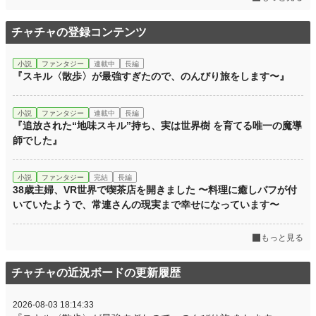
チャチャの登録コンテンツ
小説
ファンタジー
連載中
長編
『スキル〈散歩〉が最強すぎたので、のんびり旅をします〜』
小説
ファンタジー
連載中
長編
『追放された“地味スキル”持ち、実は世界樹 を育てる唯一の魔導
師でした』
小説
ファンタジー
完結
長編
38歳主婦、VR世界で喫茶店を開きました 〜料理に癒しバフが付
いていたようで、常連さんの現実まで幸せになっています〜
もっと見る
チャチャの近況ボードの更新履歴
2026-08-03 18:14:33