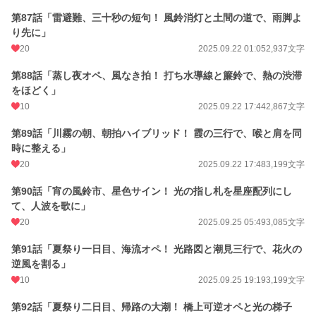
第87話「雷避難、三十秒の短句！ 風鈴消灯と土間の道で、雨脚よ
り先に」
20
2025.09.22 01:05
2,937文字
第88話「蒸し夜オペ、風なき拍！ 打ち水導線と簾鈴で、熱の渋滞
をほどく」
10
2025.09.22 17:44
2,867文字
第89話「川霧の朝、朝拍ハイブリッド！ 霞の三行で、喉と肩を同
時に整える」
20
2025.09.22 17:48
3,199文字
第90話「宵の風鈴市、星色サイン！ 光の指し札を星座配列にし
て、人波を歌に」
20
2025.09.25 05:49
3,085文字
第91話「夏祭り一日目、海流オペ！ 光路図と潮見三行で、花火の
逆風を割る」
10
2025.09.25 19:19
3,199文字
第92話「夏祭り二日目、帰路の大潮！ 橋上可逆オペと光の梯子