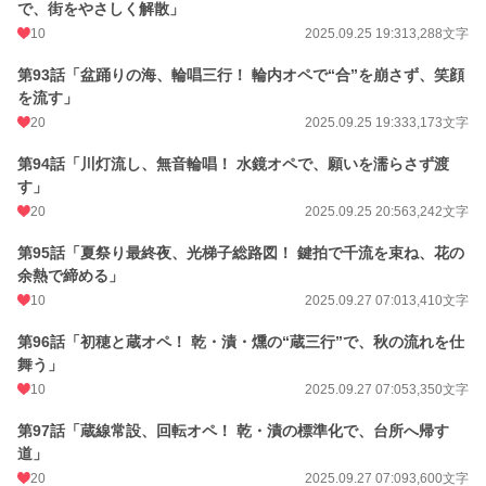
で、街をやさしく解散」
10
2025.09.25 19:31
3,288文字
第93話「盆踊りの海、輪唱三行！ 輪内オペで“合”を崩さず、笑顔
を流す」
20
2025.09.25 19:33
3,173文字
第94話「川灯流し、無音輪唱！ 水鏡オペで、願いを濡らさず渡
す」
20
2025.09.25 20:56
3,242文字
第95話「夏祭り最終夜、光梯子総路図！ 鍵拍で千流を束ね、花の
余熱で締める」
10
2025.09.27 07:01
3,410文字
第96話「初穂と蔵オペ！ 乾・漬・燻の“蔵三行”で、秋の流れを仕
舞う」
10
2025.09.27 07:05
3,350文字
第97話「蔵線常設、回転オペ！ 乾・漬の標準化で、台所へ帰す
道」
20
2025.09.27 07:09
3,600文字