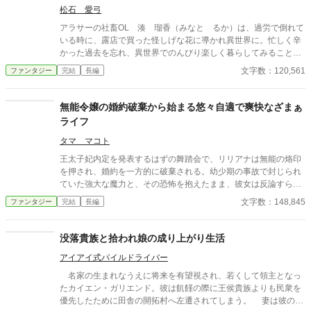
松石 愛弓
投稿しています。
アラサーの社畜OL 湊 瑠香（みなと るか）は、過労で倒れて
いる時に、露店で買った怪しげな花に導かれ異世界に。忙しく辛
かった過去を忘れ、異世界でのんびり楽しく暮らしてみること
に。優しい人々や可愛い生物との出会い、不思議な植物、コメデ
文字数：120,561
ファンタジー
完結
長編
ィ風に突っ込んだり突っ込まれたり。徐々にコメディ路線になっ
ていく予定です。お話の展開など納得のいかないところがあるか
もしれませんが、書くことが未熟者の作者ゆえ見逃していただけ
無能令嬢の婚約破棄から始まる悠々自適で爽快なざまぁ
ると助かります。他サイトにも投稿しています。 https://www.alp
ライフ
hapolis.co.jp/novel/793391534/466596284/episode/5320962 htt
ps://www.alphapolis.co.jp/novel/793391534/387029553/episode/
タマ マコト
10775138 https://www.alphapolis.co.jp/novel/793391534/845766
王太子妃内定を発表するはずの舞踏会で、リリアナは無能の烙印
24/episode/5093144 https://www.alphapolis.co.jp/novel/7933915
を押され、婚約を一方的に破棄される。幼少期の事故で封じられ
34/786307039/episode/2285646
ていた強大な魔力と、その恐怖を抱えたまま、彼女は反論すらで
きず王都から追放される。だがその裏では、宰相派による政治的
文字数：148,845
ファンタジー
完結
長編
策略と、彼女の力を利用し隠してきた王家と貴族の思惑が渦巻い
ていた。すべてを失った夜、リリアナは初めて「役目ではなく自
分の意思で生きる」選択を迫られ、死地と呼ばれる北辺境へと旅
没落貴族と拾われ娘の成り上がり生活
立つ。
アイアイ式パイルドライバー
名家の生まれなうえに将来を有望視され、若くして領主となっ
たカイエン・ガリエンド。彼は飢饉の際に王侯貴族よりも民衆を
優先したために田舎の開拓村へ左遷されてしまう。 妻は彼の元