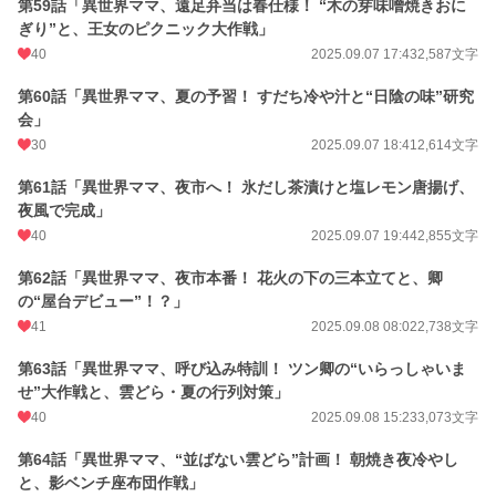
第59話「異世界ママ、遠足弁当は春仕様！ “木の芽味噌焼きおに
ぎり”と、王女のピクニック大作戦」
40
2025.09.07 17:43
2,587文字
第60話「異世界ママ、夏の予習！ すだち冷や汁と“日陰の味”研究
会」
30
2025.09.07 18:41
2,614文字
第61話「異世界ママ、夜市へ！ 氷だし茶漬けと塩レモン唐揚げ、
夜風で完成」
40
2025.09.07 19:44
2,855文字
第62話「異世界ママ、夜市本番！ 花火の下の三本立てと、卿
の“屋台デビュー”！？」
41
2025.09.08 08:02
2,738文字
第63話「異世界ママ、呼び込み特訓！ ツン卿の“いらっしゃいま
せ”大作戦と、雲どら・夏の行列対策」
40
2025.09.08 15:23
3,073文字
第64話「異世界ママ、“並ばない雲どら”計画！ 朝焼き夜冷やし
と、影ベンチ座布団作戦」