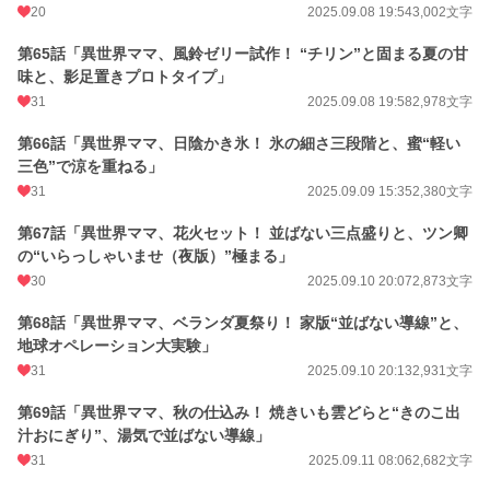
20
2025.09.08 19:54
3,002文字
第65話「異世界ママ、風鈴ゼリー試作！ “チリン”と固まる夏の甘
味と、影足置きプロトタイプ」
31
2025.09.08 19:58
2,978文字
第66話「異世界ママ、日陰かき氷！ 氷の細さ三段階と、蜜“軽い
三色”で涼を重ねる」
31
2025.09.09 15:35
2,380文字
第67話「異世界ママ、花火セット！ 並ばない三点盛りと、ツン卿
の“いらっしゃいませ（夜版）”極まる」
30
2025.09.10 20:07
2,873文字
第68話「異世界ママ、ベランダ夏祭り！ 家版“並ばない導線”と、
地球オペレーション大実験」
31
2025.09.10 20:13
2,931文字
第69話「異世界ママ、秋の仕込み！ 焼きいも雲どらと“きのこ出
汁おにぎり”、湯気で並ばない導線」
31
2025.09.11 08:06
2,682文字