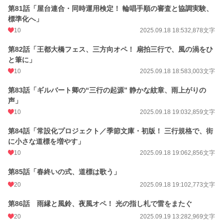
第81話「屋台連合・同時運用検定！ 輪唱手順の審査と協調実験、
標準化へ」
10
2025.09.18 18:53
2,878文字
第82話「王都大橋フェス、三方向オペ！ 扇拍三行で、風の渦をひ
と筆に」
10
2025.09.18 18:58
3,003文字
第83話「ギルバート卿の“三行の起源” 静かな紋章、雨上がりの
声」
10
2025.09.18 19:03
2,859文字
第84話「常設化プロジェクト／季節文庫・初版！ 三行規格で、街
に小さな道標を増やす」
10
2025.09.18 19:06
2,856文字
第85話「春終いの式、道標は歌う」
20
2025.09.18 19:10
2,773文字
第86話 雨縁と風鈴、夜風オペ！ 光の指し札で雷をまたぐ
20
2025.09.19 13:28
2,969文字