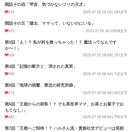
閑話その四「琴音、気づかないフリの天才」
618
2025.07.25 18:10
1,165文字
閑話その五「陽太、ママって、いないのにいる」
623
2025.07.25 18:15
938文字
第3話「え！？ 私が村を救っちゃった！？ 魔法ってなんです
か〜！」
528
2025.07.25 18:59
2,107文字
第4話「記憶の断片と、消された真実」
506
2025.07.26 08:44
1,715文字
第5話「地球の残響、禁忌の研究所跡」
473
2025.07.26 08:49
1,662文字
第6話「王都からの刺客！？ でも異世界ママ、お茶とお菓子でお
もてなし♪」
482
2025.07.26 09:04
1,756文字
第7話「王都へご招待！？ ハルさん流・貴族社交デビューは笑顔