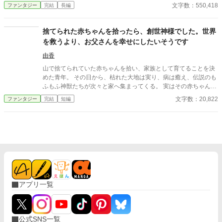
を去り、一族からは勘当も同然の扱いを受け、王からは見捨てら
文字数：550,418
ファンタジー
完結
長編
れ、生きる希望を失ったカイエンはある日、浅黒い肌の赤ん坊を
拾った。 貴族の彼は赤子など育てた事などなく、しかも左遷さ
れた彼に乳母を雇う余裕もない。 しかし、心優しい村人たちの
捨てられた赤ちゃんを拾ったら、創世神様でした。世界
協力で何とか子育てと領主仕事をこなす事にカイエンは成功し、
を救うより、お父さんを幸せにしたいそうです
おまけにカイエンは開拓村にて子育てを手伝ってくれた村娘のリ
ーリルと結婚までしてしまう。 小さな開拓村で幸せな生活を手
由香
に入れたカイエンであるが、この幸せはカイエンに迫る困難と成
山で捨てられていた赤ちゃんを拾い、家族として育てることを決
り上がりの始まりに過ぎなかった。
めた青年。 その日から、枯れた大地は実り、病は癒え、伝説のも
ふもふ神獣たちが次々と家へ集まってくる。 実はその赤ちゃんの
正体は、この世界を創った創世神だった。 「いっぱい育ててくれ
文字数：20,822
ファンタジー
完結
短編
てありがとう。今度は私がお父さんを幸せにする番だよ。」 これ
は、神様が初めて手に入れた”家族”との、優しくて温かな奇跡の
物語。
アプリ一覧
公式SNS一覧