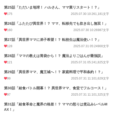
第25話「ただいま地球！ ハルさん、ママ業リスタート！？」
175
2025.07.30 10:26
1,181文字
第26話「ふたたび異世界！？ ママ、転移先でも炊き出し無双！」
160
2025.07.30 10:26
987文字
第27話「異世界ママに弟子希望！？ 転校生は魔法使い！？」
128
2025.07.31 05:24
900文字
第28話「ママの教えは胃袋から！？ 魔法よりごはんが最強説」
121
2025.07.31 05:24
1,825文字
第29話「異世界ママ、魔王城へ！？ 家庭料理で平和条約！？」
99
2025.07.31 11:10
1,629文字
第30話「給食バトル開幕！？ 異世界ママ、食堂でフルコース！」
97
2025.07.31 11:10
1,325文字
第31話「給食革命と魔界の格差！？ ママの怒りは煮込みレベルM
AX！」