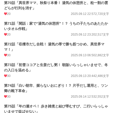
第70話「異世界ママ、秋祭り本番！ 湯気の休憩所と、粒一割の雲
どらが行列を消す」
20
2025.09.12 22:57
2,720文字
第71話「閑話：家で“湯気の休憩所”！？ うちの子たちのあたたか
いタオル作戦」
20
2025.09.12 23:20
2,517文字
第72話「収穫市だし合戦！ 湯気の帯で勝ち筋つかめ、異世界マ
マ！」
30
2025.09.13 06:50
2,882文字
第73話「初雪ココアと生姜だし粥！ 朝版いらっしゃいませで、冬
の入口を温める」
30
2025.09.13 20:44
2,486文字
第74話「白い朝市、握らないおにぎり！？ 片手だし運用と、ツン
卿の靴下革命」
30
2025.09.14 12:53
2,552文字
第75話「年の瀬オペ！ 歩き雑煮と結び帯むすび、二行いらっしゃ
いませで並ばせない」