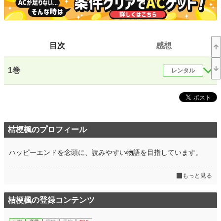
恋愛
66,317 位 / 66,317 件
お気に入り
58
24h.ポイント
0 pt
目次
感想
文字数(レンタル含む)
146,094
1巻
レンタル
更新日時
2020.01.17 16:21
初回公開日時
2020.01.17 16:21
初回完結日時
2020.01.17 16:21
週間ポイント
21 pt (62,459 位)
桔梗楓のプロフィール
月間ポイント
42 pt (83,903 位)
ハッピーエンドを念頭に、読みやすい物語を目指しています。
年間ポイント
441 pt (106,135 位)
もっと見る
累計ポイント
51,886 pt (43,707 位)
桔梗楓の登録コンテンツ