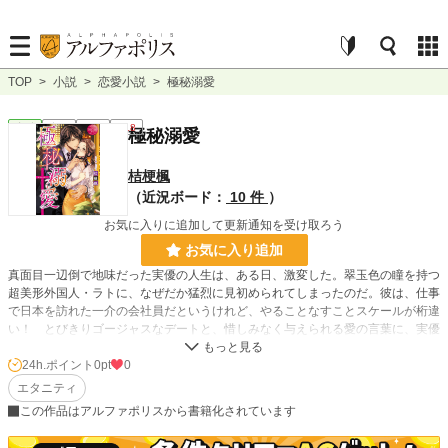
TOP
>
小説
>
恋愛小説
>
極秘溺愛
恋愛
完結
長編
R18
極秘溺愛
桔梗楓
（近況ボード：
10 件
）
お気に入りに追加して更新通知を受け取ろう
お気に入り追加
真面目一辺倒で地味だった実優の人生は、ある日、激変した。翠玉色の瞳を持つ
超美形外国人・ラトに、なぜだか猛烈に見初められてしまったのだ。彼は、仕事
で日本を訪れた一介の会社員だというけれど、やることなすことスケールが桁違
い！ とびきりゴージャスなデートと、惜しみなく与えられる愛の言葉に、実優
は目眩を覚える。ラトはいったい何者なの……？ 不思議に思い始めた矢先、彼
の驚くべき正体が発覚して――。ワールドクラスの独占欲で搦め捕られる!? 身
24h.ポイント
0pt
0
分違いのミラージュ・ロマンス。
エタニティ
この作品はアルファポリスから書籍化されています
小説
228,589 位 / 228,589 件