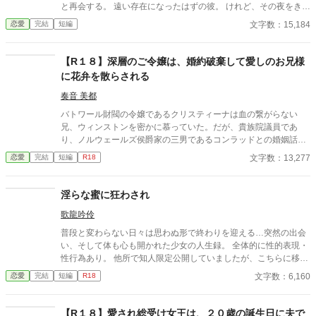
と再会する。 遠い存在になったはずの彼。 けれど、その夜をきっ
かけに月鈴の運命は大きく動き出す。 冷酷と恐れられる皇帝が、
文字数：15,184
恋愛
完結
短編
なぜか彼女だけには甘すぎて――。
【R１８】深層のご令嬢は、婚約破棄して愛しのお兄様
に花弁を散らされる
奏音 美都
バトワール財閥の令嬢であるクリスティーナは血の繋がらない
兄、ウィンストンを密かに慕っていた。だが、貴族院議員であ
り、ノルウェールズ侯爵家の三男であるコンラッドとの婚姻話が
持ち上がり、バトワール財閥、ひいては会社の経営に携わる兄の
文字数：13,277
恋愛
完結
短編
R18
ために、お見合いを受ける覚悟をする。 だが、今目の前では兄の
ウィンストンに迫られていた。 「ノルウェールズ侯爵の御曹司と
のお見合いが決まったって聞いたんだが、本当なのか？」」 ど
淫らな蜜に狂わされ
う尋ねる兄の真意は……
歌龍吟伶
普段と変わらない日々は思わぬ形で終わりを迎える…突然の出会
い、そして体も心も開かれた少女の人生録。 全体的に性的表現・
性行為あり。 他所で知人限定公開していましたが、こちらに移し
ました。 全3話完結済みです。
文字数：6,160
恋愛
完結
短編
R18
【R１８】愛され総受け女王は、２０歳の誕生日に夫で