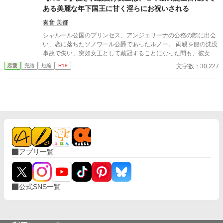
ある美麗な年下国王に甘く淫らにお祝いされる
奏音 美都
シャルール公国のプリンセス、アンジェリーナの公務の際に出会
い、恋に落ちたソノワール公爵であったルノー。 両親を船の沈没
事故で失い、突如女王として戴冠することになった間も、彼女を
支え続けた。 それから幾つもの困難を乗り越え、ルノーはアンジ
文字数：30,227
恋愛
完結
短編
R18
ェリーナと婚姻を結び、単なる女王の夫、王配ではなく、自らも
執政に取り組む国王として戴冠した。 夫婦となって初めて迎える
アンジェリーナの誕生日。ルノーは彼女を喜ばせようと、画策す
る。
アプリ一覧
公式SNS一覧