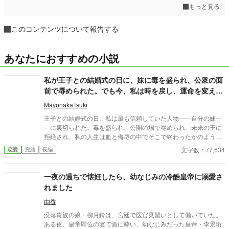
もっと見る
このコンテンツについて報告する
あなたにおすすめの小説
私が王子との結婚式の日に、妹に毒を盛られ、公衆の面
前で辱められた。でも今、私は時を戻し、運命を変えに
来た。
MayonakaTsuki
王子との結婚式の日、私は最も信頼していた人物――自分の妹―
―に裏切られた。毒を盛られ、公開の場で辱められ、未来の王に
拒絶され、私の人生は血と侮辱の中でそこで終わったかのように
思えた。しかし、死が私を迎えたとき、不可能なことが起きた―
文字数：77,634
恋愛
完結
長編
―私は同じ回廊で、祭壇の前で目を覚まし、あらゆる涙、嘘、そ
して一撃の記憶をそのまま覚えていた。今、二度目のチャンスを
得た私は、ただ一つの使命を持つ――真実を突き止め、奪われた
一夜の過ちで懐妊したら、幼なじみの冷酷皇帝に溺愛さ
ものを取り戻し、私を破滅させた者たちにその代償を払わせる。
れました
もはや、何も以前のままではない。何も許されない。
由香
没落貴族の娘・柳月鈴は、宮廷で医官見習いとして働いていた。
ある夜、皇帝即位の宴で酒に酔い、幼なじみだった皇帝・李景珩