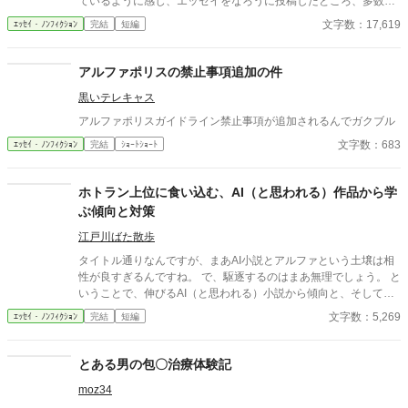
ているように感じ、エッセイをなろうに投稿したところ、多数の
反響をいただきました。 なろう民のノウハウを結集した、AI小説
文字数：17,619
ｴｯｾｲ・ﾉﾝﾌｨｸｼｮﾝ
完結
短編
のみわけかたです。 いただいたノウハウは随時更新中です。 アル
ファポリスの皆さま、アルファポリスのAI小説汚染状況や、みわ
けかたなどコメントいただけるとありがたいです。 なお、いただ
アルファポリスの禁止事項追加の件
いたノウハウは本文に追記し、他サイトにも掲載します。本文に
黒いテレキャス
記載しないでほしい方は、コメント欄にその旨あわせて明記して
ください。
アルファポリスガイドライン禁止事項が追加されるんでガクブル
文字数：683
ｴｯｾｲ・ﾉﾝﾌｨｸｼｮﾝ
完結
ｼｮｰﾄｼｮｰﾄ
ホトラン上位に食い込む、AI（と思われる）作品から学
ぶ傾向と対策
江戸川ばた散歩
タイトル通りなんですが、まあAI小説とアルファという土壌は相
性が良すぎるんですね。 で、駆逐するのはまあ無理でしょう。 と
いうことで、伸びるAI（と思われる）小説から傾向と、そして自
筆系にも生かせること、そしてAIには無理なことに関して。
文字数：5,269
ｴｯｾｲ・ﾉﾝﾌｨｸｼｮﾝ
完結
短編
とある男の包〇治療体験記
moz34