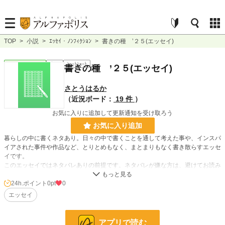
TOP
>
小説
>
ｴｯｾｲ・ﾉﾝﾌｨｸｼｮﾝ
>
書きの種 ’２５(エッセイ)
ｴｯｾｲ・ﾉﾝﾌｨｸｼｮﾝ
完結
ｼｮｰﾄｼｮｰﾄ
書きの種 ’２５(エッセイ)
さとうはるか
（近況ボード：
19 件
）
お気に入りに追加して更新通知を受け取ろう
お気に入り追加
暮らしの中に書くネタあり。日々の中で書くことを通して考えた事や、インスパ
イアされた事件や作品など、とりとめもなく、まとまりもなく書き散らすエッセ
イです。
このエッセイではネタバレありの前提です。ネタバレが嫌な方は、避けてお読み
ください
24h.ポイント
0pt
0
エッセイ
小説
228,589 位 / 228,589 件
ｴｯｾｲ・ﾉﾝﾌｨｸｼｮﾝ
8,863 位 / 8,863 件
アプリで読む