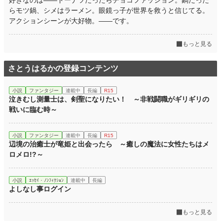
好きなのは――ドーナツだったらチョコファッション。鍋だった
らモツ鍋、シメはラーメン。眼鏡っ子が世界を救うと信じてる。
アクションシーンが大好物。――です。
もっと見る
さとうはるかの登録コンテンツ
小説
ファンタジー
連載中
長編
R15
泣きむし測量士は、剣聖になりたい！ ～非戦闘職がギリギリの
戦いに臨む時～
小説
ファンタジー
連載中
長編
R15
辺境の治癒士が竜姫と出会ったら ～癒しの魔法に女性たちはメ
ロメロ!?～
小説
ｴｯｾｲ・ﾉﾝﾌｨｸｼｮﾝ
連載中
長編
よしなし事ログイン
もっと見る