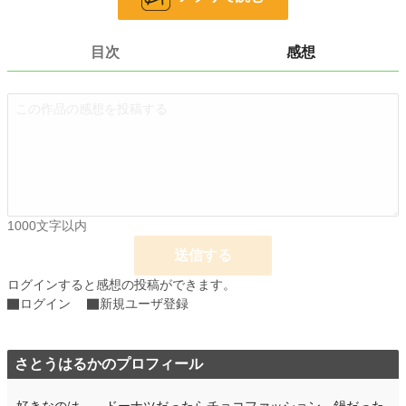
お気に入り
1
24h.ポイント
0 pt
目次
感想
文字数
235,325
更新日時
2025.09.20 18:40
初回公開日時
2025.01.01 20:21
初回完結日時
2025.09.20 21:48
週間ポイント
0 pt (228,589 位)
1000文字以内
月間ポイント
0 pt (228,589 位)
送信する
年間ポイント
11,184 pt (29,294 位)
ログインすると感想の投稿ができます。
累計ポイント
59,223 pt (40,723 位)
ログイン
新規ユーザ登録
さとうはるかのプロフィール