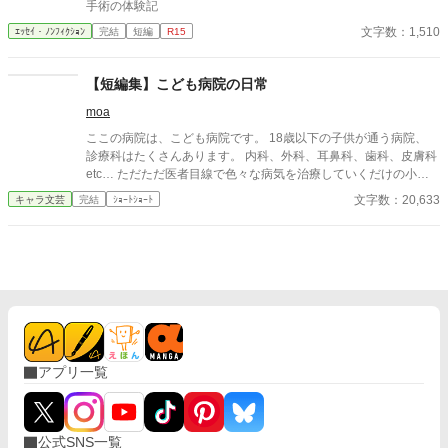
手術の体験記
文字数：1,510
ｴｯｾｲ・ﾉﾝﾌｨｸｼｮﾝ
完結
短編
R15
【短編集】こども病院の日常
moa
ここの病院は、こども病院です。 18歳以下の子供が通う病院、
診療科はたくさんあります。 内科、外科、耳鼻科、歯科、皮膚科
etc… ただただ医者目線で色々な病気を治療していくだけの小説
です。 恋愛要素などは一切ありません。 密着病院24時！的な感
文字数：20,633
キャラ文芸
完結
ｼｮｰﾄｼｮｰﾄ
じです。 人物像などは表記していない為、読者様のご想像にお任
せします。 ※泣く表現、痛い表現など嫌いな方は読むのをお控え
ください。 歯科以外の医療知識はそこまで詳しくないのですみま
せんがご了承ください。
アプリ一覧
公式SNS一覧