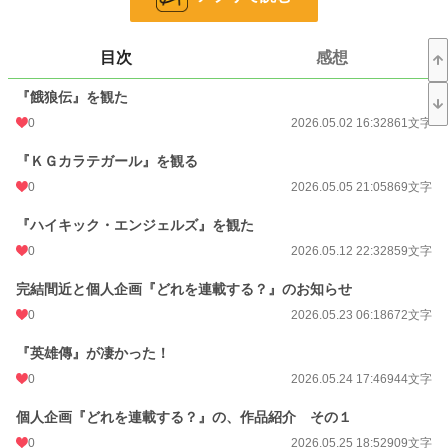
文字数
15,078
更新日時
2026.07.04 08:00
目次
感想
初回公開日時
2026.05.02 16:32
『餓狼伝』を観た
週間ポイント
0 pt (228,878 位)
0
2026.05.02 16:32
861文字
月間ポイント
235 pt (48,692 位)
『ＫＧカラテガール』を観る
年間ポイント
4,432 pt (48,612 位)
0
2026.05.05 21:05
869文字
累計ポイント
4,432 pt (130,789 位)
『ハイキック・エンジェルズ』を観た
0
2026.05.12 22:32
859文字
完結間近と個人企画『どれを連載する？』のお知らせ
0
2026.05.23 06:18
672文字
『英雄傳』が凄かった！
0
2026.05.24 17:46
944文字
個人企画『どれを連載する？』の、作品紹介 その１
0
2026.05.25 18:52
909文字