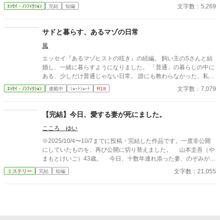
筆系にも生かせること、そしてAIには無理なことに関して。
文字数：5,269
ｴｯｾｲ・ﾉﾝﾌｨｸｼｮﾝ
完結
短編
サドと暮らす、あるマゾの日常
風
エッセイ『あるマゾヒストの呟き』の続編。 飼い主のSさんと結
婚し、一緒に暮らすようになりました。 「普通」の暮らしの中に
ある、少しだけ普通じゃない日常。 誰にも教わらなかった、私な
りのSM論。 時々、人生や界隈について...。 正解は語りません。
文字数：7,079
ｴｯｾｲ・ﾉﾝﾌｨｸｼｮﾝ
連載中
ｼｮｰﾄｼｮｰﾄ
R18
ただ、ここにあるのは私の世界です。 不定期更新。 ノンフィクシ
ョン
【完結】今日、愛する妻が死にました。
こころ ゆい
※2025/10/4〜10/7までに投稿・完結した作品です。一度非公開
にしていたものを、再び公開に切り替えました。 山本圭吾（や
まもとけいご）43歳。 今日、十数年連れ添った妻、のぞみが末
期がんのため、この世を去った。 圭吾は、愛する妻の死を受け
文字数：21,055
ミステリー
完結
短編
入れられず、ただただ悲しみに暮れていた。 そんな中、葬式の
会場で声をかけてきた女性。 その女性の手には、一枚のハンカ
チが握られている。 それは、明らかに妻のものではなく、妻の
好みからもかけ離れていた。 圭吾は訝しみながらも、そのハン
カチを受け取る。 これから何が始まるとも知らないで。 圭吾