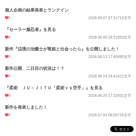
個人企画の結果発表とランクイン
0
2026.06.07 07:31
710文字
『セーラー服忍者』を見る
0
2026.06.09 18:51
853文字
新作『辺境の治癒士が竜姫と出会ったら』を公開しました！
0
2026.06.13 17:40
495文字
新作公開、二日目の状況は！？
0
2026.06.14 19:41
422文字
『柔術 ＪＵ－ＪＩＴＵ「柔術ｖｓ空手」』を見る
0
2026.06.20 17:32
931文字
新作を発表しました！
0
2026.07.04 08:00
716文字