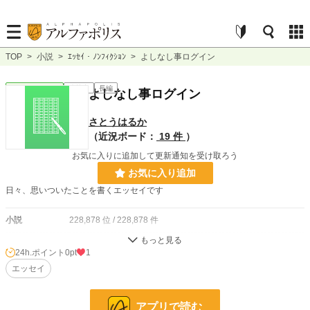
TOP
>
小説
>
ｴｯｾｲ・ﾉﾝﾌｨｸｼｮﾝ
>
よしなし事ログイン
ｴｯｾｲ・ﾉﾝﾌｨｸｼｮﾝ
連載中
長編
よしなし事ログイン
さとうはるか
（近況ボード：
19 件
）
お気に入りに追加して更新通知を受け取ろう
お気に入り追加
日々、思いついたことを書くエッセイです
小説
228,878 位 / 228,878 件
ｴｯｾｲ・ﾉﾝﾌｨｸｼｮﾝ
8,866 位 / 8,866 件
24h.ポイント
0pt
1
お気に入り
エッセイ
0
24h.ポイント
0 pt
アプリで読む