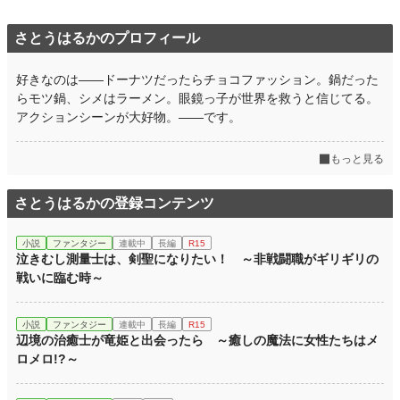
さとうはるかのプロフィール
好きなのは――ドーナツだったらチョコファッション。鍋だった
らモツ鍋、シメはラーメン。眼鏡っ子が世界を救うと信じてる。
アクションシーンが大好物。――です。
もっと見る
さとうはるかの登録コンテンツ
小説
ファンタジー
連載中
長編
R15
泣きむし測量士は、剣聖になりたい！ ～非戦闘職がギリギリの
戦いに臨む時～
小説
ファンタジー
連載中
長編
R15
辺境の治癒士が竜姫と出会ったら ～癒しの魔法に女性たちはメ
ロメロ!?～