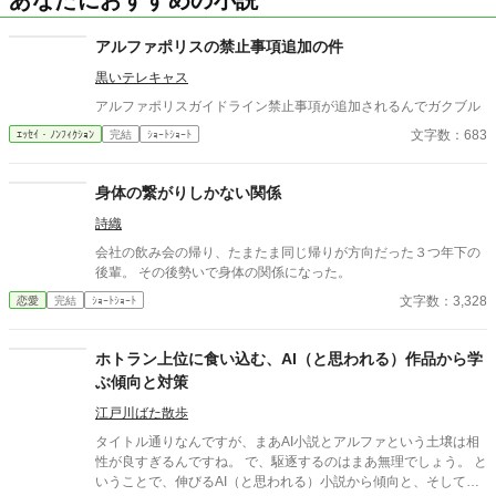
あなたにおすすめの小説
アルファポリスの禁止事項追加の件
黒いテレキャス
アルファポリスガイドライン禁止事項が追加されるんでガクブル
文字数：683
ｴｯｾｲ・ﾉﾝﾌｨｸｼｮﾝ
完結
ｼｮｰﾄｼｮｰﾄ
身体の繋がりしかない関係
詩織
会社の飲み会の帰り、たまたま同じ帰りが方向だった３つ年下の
後輩。 その後勢いで身体の関係になった。
文字数：3,328
恋愛
完結
ｼｮｰﾄｼｮｰﾄ
ホトラン上位に食い込む、AI（と思われる）作品から学
ぶ傾向と対策
江戸川ばた散歩
タイトル通りなんですが、まあAI小説とアルファという土壌は相
性が良すぎるんですね。 で、駆逐するのはまあ無理でしょう。 と
いうことで、伸びるAI（と思われる）小説から傾向と、そして自