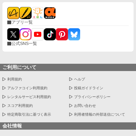
は、死んだ妻をめぐる『謎』に知らず知らず足を踏み入れていく
ーーー。 ※作品の無断転載、AI学習など一切を固くお断りいたし
ます。（Do not reupload / use my writing for any purposes, inclu
ding for AI）
アプリ一覧
公式SNS一覧
ご利用について
利用規約
ヘルプ
アルファコイン利用規約
投稿ガイドライン
レンタルサービス利用規約
プライバシーポリシー
スコア利用規約
お問い合わせ
特定商取引法に基づく表示
利用者情報の外部送信について
会社情報