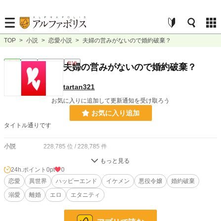
TOP
>
小説
>
恋愛小説
>
夫婦の営みがないので婚約破棄？
恋愛
完結
ｼｮｰﾄｼｮｰﾄ
R18
夫婦の営みがないので婚約破棄？
tartan321
お気に入りに追加して更新通知を受け取ろう
お気に入り追加
タイトル通りです
小説
228,785 位 / 228,785 件
恋愛
66,369 位 / 66,369 件
24h.ポイント
0pt
0
お気に入り
恋愛
異世界
20
ハッピーエンド
イケメン
悪役令嬢
婚約破棄
溺愛
離婚
エロ
エタニティ
24h.ポイント
0 pt
文字数
422