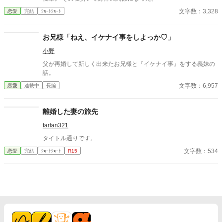
文字数：3,328
恋愛
完結
ｼｮｰﾄｼｮｰﾄ
お兄様「ねえ、イケナイ事をしよっか♡」
小野
父が再婚して新しく出来たお兄様と『イケナイ事』をする義妹の
話。
文字数：6,957
恋愛
連載中
長編
離婚した妻の旅先
tartan321
タイトル通りです。
文字数：534
恋愛
完結
ｼｮｰﾄｼｮｰﾄ
R15