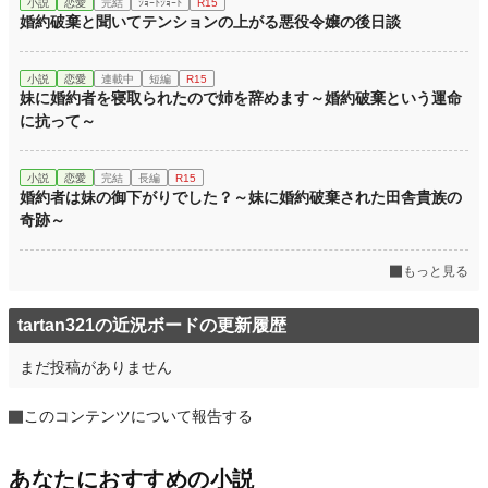
小説
恋愛
完結
ｼｮｰﾄｼｮｰﾄ
R15
婚約破棄と聞いてテンションの上がる悪役令嬢の後日談
小説
恋愛
連載中
短編
R15
妹に婚約者を寝取られたので姉を辞めます～婚約破棄という運命
に抗って～
小説
恋愛
完結
長編
R15
婚約者は妹の御下がりでした？～妹に婚約破棄された田舎貴族の
奇跡～
もっと見る
tartan321の近況ボードの更新履歴
まだ投稿がありません
このコンテンツについて報告する
あなたにおすすめの小説