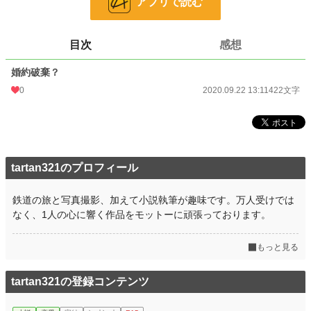
アプリで読む
更新日時
2020.09.22 13:11
初回公開日時
2020.09.22 13:11
目次
感想
初回完結日時
2020.09.22 13:11
婚約破棄？
週間ポイント
21 pt (62,459 位)
0
2020.09.22 13:11
422文字
月間ポイント
119 pt (62,205 位)
年間ポイント
1,743 pt (70,656 位)
累計ポイント
86,860 pt (32,924 位)
tartan321のプロフィール
鉄道の旅と写真撮影、加えて小説執筆が趣味です。万人受けでは
なく、1人の心に響く作品をモットーに頑張っております。
もっと見る
tartan321の登録コンテンツ