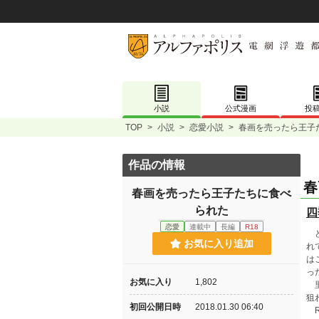
小説
公式漫画
投
TOP
>
小説
>
恋愛小説
>
春画を売ったら王子
作品の情報
春
春画を売ったら王子たちに食べ
られた
四
恋愛
連載中
長編
R18
ど
お気に入り追加
れ
は
っ
お気に入り
1,802
里
狙
初回公開日時
2018.01.30 06:40
R