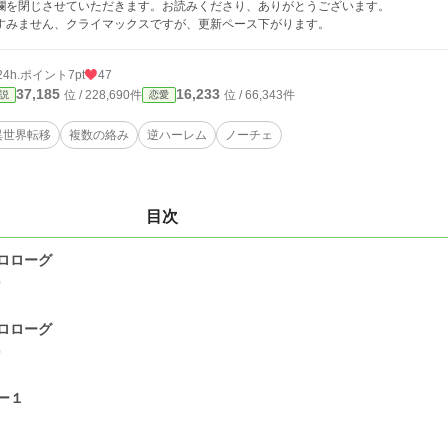
欄を閉じさせていただきます。お読みくださり、ありがとうございます。
みません、クライマックスですが、更新ペース下がります。
24h.ポイント
7pt
47
37,185
16,233
位 / 228,690件
位 / 66,343件
説
恋愛
異世界転移
複数の絡み
逆ハーレム
ノーチェ
目次
ロローグ
0
ロローグ
0
ー１
1