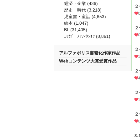
経済・企業 (436)
２
歴史・時代 (3,218)
児童書・童話 (4,653)
絵本 (1,047)
２
BL (31,405)
ｴｯｾｲ・ﾉﾝﾌｨｸｼｮﾝ (8,861)
２
アルファポリス書籍化作家作品
Webコンテンツ大賞受賞作品
２
２
２
3-