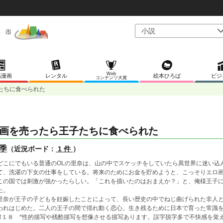
Web
稿漫画
レンタル
絵本ひろば
ビジ
コンテンツ大賞
たちに食べられた
画を売ったら王子たちに食べられた
季
（近況ボード：
1 件
）
こにでもいる普通のOLの里奈は、山の中でスケッチをしていたら異世界に迷い込
て、洗濯の下女の仕事をしている。将来のためにお金を貯めようと、こっそりエロ
この国では刺激が強かったらしい。「これを描いたのはおまえか？」と、俺様王子
た。
奈が王子の子どもを妊娠したことによって、長い歴史の中でねじ曲げられた非人と
われはじめた。二人の王子の間で揺れ動く恋心。生き残るために日本で育った常識
１８ *性的描写や残酷描写を想像させる描写あります。誤字脱字多で不快感を覚