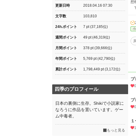
想
更新日時
2018.04.16 07:30
す
文字数
103,810
24h.ポイント
7 pt (37,185位)
小
週間ポイント
49 pt (46,319位)
月間ポイント
378 pt (39,666位)
年間ポイント
5,769 pt (42,790位)
累計ポイント
1,798,449 pt (3,172位)
プ
四季のプロフィール
プ
日本の裏側に生存。Shikiで小説家に
なろうに作品を置いています。ゲー
ム中毒者。
１
もっと見る