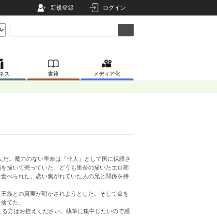
新規登録
ログイン
ネス
書籍
メディア化
んだ。魔力のない里奈は『非人』として国に保護さ
画を描いて売っていた。どうも里奈の描いたエロ画
に食べられた。恋い焦がれていた人の兄と関係を持
王族との真実が明かされようとした。そして命を
を捨てた。
える方はお控えください。執筆に集中したいので感