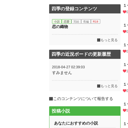
１
四季の登録コンテンツ
小説
恋愛
完結
長編
R18
１
恋の織物
もっと見る
１
四季の近況ボードの更新履歴
１
2018-04-27 02:39:03
すみません
１
もっと見る
このコンテンツについて報告する
１
投稿小説
あなたにおすすめの小説
１