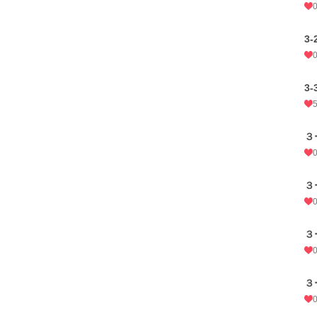
3-
3-
３
３
３
３