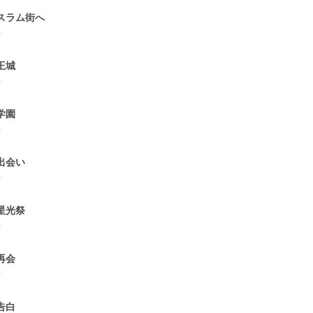
.スラム街へ
0
.王城
0
.学園
0
.出会い
0
.星光祭
0
.再会
0
.告白