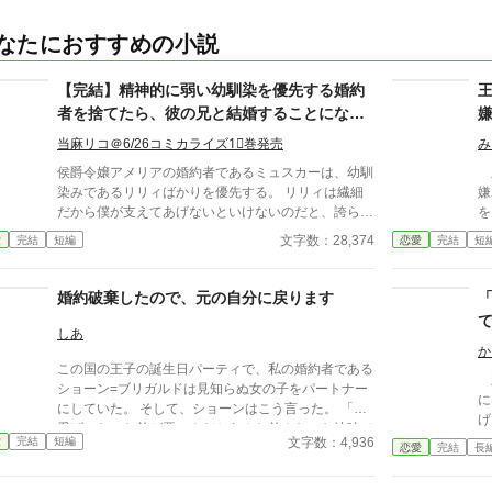
なたにおすすめの小説
【完結】精神的に弱い幼馴染を優先する婚約
者を捨てたら、彼の兄と結婚することになり
ました
当麻リコ＠6/26コミカライズ1⃣巻発売
み
侯爵令嬢アメリアの婚約者であるミュスカーは、幼馴
王
染みであるリリィばかりを優先する。 リリィは繊細
嫌
だから僕が支えてあげないといけないのだと、誇らし
を
そうに。 結婚を間近に控え、アメリアは不安だっ
出
文字数：28,374
愛
完結
短編
恋愛
完結
短
た。 指輪選びや衣装決めにはじまり、結婚に関する
生
大事な話し合いの全てにおいて、ミュスカーはリリィ
し
の呼び出しに応じて行ってしまう。 そんな彼を見続
世
婚約破棄したので、元の自分に戻ります
けて、とうとうアメリアは彼との結婚生活を諦めた。
出
けれど正式に婚約の解消を求めてミュスカーの父親に
ン
しあ
相談すると、少し時間をくれと言って保留にされてし
か
この国の王子の誕生日パーティで、私の婚約者である
まう。 仕方なく保留を承知した一ヵ月後、国外視察
王
ショーン=ブリガルドは見知らぬ女の子をパートナー
で家を空けていたミュスカーの兄、アーロンが帰って
に
にしていた。 そして、ショーンはこう言った。 「可
きてアメリアにこう告げた。 「必ず幸せにすると約
げ
愛げのないお前が悪いんだから！お前みたいな地味で
束する。どうか俺と結婚して欲しい」 ずっと好き
ン
文字数：4,936
愛
完結
短編
不細工なやつと結婚なんて悪夢だ！今すぐ婚約を破棄
恋愛
完結
長
で、けれど他に好きな女性がいるからと諦めていたア
年。 正確には、まだ“婚
してくれ！」 王子の誕生日パーティで何してるん
ーロンからの告白に、アメリアは戸惑いながらも頷く
囲
だ…。と呆れるけど、こんな大勢の前で婚約破棄を要
ことしか出来なかった。