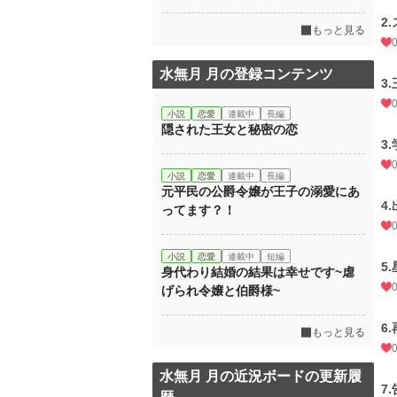
2
もっと見る
水無月 月の登録コンテンツ
3
小説
恋愛
連載中
長編
隠された王女と秘密の恋
3
小説
恋愛
連載中
長編
元平民の公爵令嬢が王子の溺愛にあ
4
ってます？！
小説
恋愛
連載中
短編
5
身代わり結婚の結果は幸せです~虐
げられ令嬢と伯爵様~
6
もっと見る
水無月 月の近況ボードの更新履
7