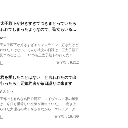
王太子殿下が好きすぎてつきまとっていたら
嫌われてしまったようなので、聖女もいるこ
とだし悪役令嬢の私は退散することにしまし
ゅー
た。
太子殿下が好きすぎるキャロライン。好きだけど
われたくはない。そんな彼女の日課は、王太子殿下
見つめること。 いつも王太子殿下の行く先々に
没して王太子殿下を見つめていたが、ついにそんな
文字数：9,312
編
活が終わるときが来る。 聖女が現れたのだ。そ
て、さらにショックなことに、自分が乙女ゲームの
界に転生していてそこで悪役令嬢だったことを思い
「君を愛したことはない」と言われたので出
す。 王太子殿下に嫌われたくはないキャロライ
て行ったら、元婚約者が毎日謝りに来ます
は、王太子殿下の前から姿を消すことにした。そん
なお話です。 ちょっと切ないお話です。
きんとう
都でも有名な名門公爵家、レイヴェルト家の屋敷
は、今日も重苦しい空気が流れていた。 磨き上
られた大理石の廊下を歩きながら、エレノア・グラ
シェは静かに息を吐く。 この家に嫁いで、半
文字数：16,499
編
約者”の立場だった。だが周
はすでに彼女を未来の公爵夫人として扱い、屋敷の