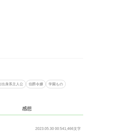
街出身系主人公
伯爵令嬢
学園もの
感想
2023.05.30 00:54
1,466文字