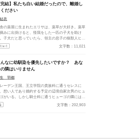
用人たちもそう認識している。
【完結】私たち白い結婚だったので、離婚し
てください
結衣
舎の薬屋に生まれたエリサは、薬草が大好き。薬草
摘みに出掛けると、怪我をした一匹の子犬を助け
。子犬だと思っていたら、領主の息子の狼獣人ヒュ
ゴだった。 ヒューゴとエリサは、一緒に薬草採取
文字数：11,021
ﾄｼｮｰﾄ
出掛ける日々を送る。そんなある日、魔王復活の知
せが世界を駆け抜け、神託によりヒューゴが勇者に
ばれることに。 ヒューゴが出立の日、エリサは自
そんなに幼馴染を優先したいですか？ あな
の恋心に気づいてヒューゴに告白したところ二人は
たの隣はいりません
婚することに……！ 「エリサを泣かせるなん
、絶対許さない」 「エリサ、愛してる！」 ちょっ
生 羽都
り鈍感で薬草を愛するヒロインが、一途で愛が重た
ーデン王国、王立学院の貴族科に通うセレスに
変態風味な勇者に溺愛されるお話です。
、想い人であり婚約する予定の辺境伯家次男のヒュ
ゴがいる。しかし騎士科に通うヒューゴの隣には彼
幼馴染みであり、侯爵家令嬢のニーナがいつもいる
文字数：202,903
編
だった。 子爵家に後見をしてもらう事で学院へ
っているセレスは、高位貴族であるニーナとヒュー
に強く言えず、二人の距離が近過ぎても見ている事
かできなかった。 ヒューゴとの交流会の日、セ
スはヒューゴと観るために両親が送ってくれた歌劇
チケットを用意していたのだが、ヒューゴに付いて