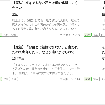
使
【完結】好きでもない私とは婚約解消してく
求してくれてありがとうございます。 今すぐ婚約破
棄して本来の自分の姿に戻ります！
ださい
里音
楠
騎士団にいる彼はとても一途で誠実な人物だ。初恋で
田
恋人だった幼なじみが家のために他家へ嫁いで行って
を
もまだ彼女を思い新たな恋人を作ることをしないと有
る
名だ。私も憧れていた1人だった。 そんな彼との婚約
ー
文字数：16,046
愛
完結
短編
恋愛
完結
ｼｮｰ
が成立した。それは彼の行動で私が傷を負ったから
に
だ。傷は残らないのに責任感からの婚約ではあるが、
ら
彼はプロポーズをしてくれた。その瞬間憧れが好きに
選
【完結】「お前とは結婚できない」と言われ
なっていた。 婚約して6ヶ月、接点のほとんどない2
身
たので出奔したら、なぜか追いかけられてい
人だが少しずつ距離も縮まり幸せな日々を送ってい
即結
ます
た。と思っていたのに、彼の元恋人が離婚をして帰っ
て
19時完結
夏
てくる話を聞いて彼が私との婚約を「最悪だ」と後悔
ぴ
「すまない、リディア。お前とは結婚できない」 そ
レ
しているのを聞いてしまった。
い
う告げたのは、長年婚約者だった王太子エドワード殿
は
下。 理由は、「本当に愛する女性ができたから」―
ー
―つまり、私以外に好きな人ができたということ。
の
文字数：36,146
愛
完結
長編
恋愛
完結
長
（まあ、そんな気はしてました） 社交界では目立た
の
ない私は、王太子にとってただの「義務」でしかなか
通
ったのだろう。 未練もないし、王宮に居続ける理由
ゴ
もない。 だから、婚約破棄されたその日に領地に引
し
きこもるため出奔した。 これからは自由に静かに暮
レ
らそう！ そう思っていたのに―― 「……なぜ、殿下
の