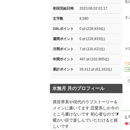
告
初回完結日時
2023.06.02 01:17
主
文字数
8,590
24h.ポイント
0 pt (228,933位)
週間ポイント
0 pt (228,933位)
※
月間ポイント
7 pt (116,421位)
年間ポイント
497 pt (102,905位)
累計ポイント
26,412 pt (62,162位)
小
水無月 月のプロフィール
異世界系や現代のラブストーリーを
メインに書いてます 恋愛系しか今の
ところ書けないです 初心者なので🔰
1
暖かい目で楽しんでいただけると嬉
しいです