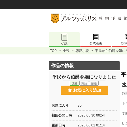
小説
公式漫画
投
TOP
>
小説
>
恋愛小説
>
平民から伯爵令嬢に
作品の情報
平
平民から伯爵令嬢になりました
恋愛
完結
短編
水
お気に入り追加
お
ト
お気に入り
30
学
初回公開日時
2023.05.30 00:54
幼
更新日時
2023.06.02 01:14