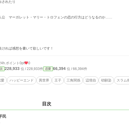
白されたり
人公 マーガレット・マリー・トロフェンの恋の行方はどうなるのか……
良ければ感想を書いて欲しいです！
24h.ポイント
0pt
0
228,933
66,394
位 / 228,933件
位 / 66,394件
説
恋愛
恋愛
ハッピーエンド
異世界
王子
三角関係
辺境伯
幼馴染
スラム
目次
.平民
0