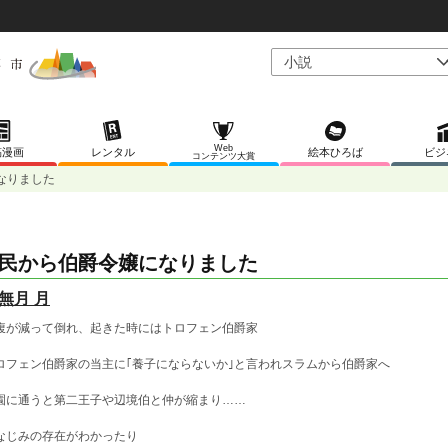
Web
稿漫画
レンタル
絵本ひろば
ビジ
コンテンツ大賞
なりました
民から伯爵令嬢になりました
無月 月
腹が減って倒れ、起きた時にはトロフェン伯爵家
ロフェン伯爵家の当主に｢養子にならないか｣と言われスラムから伯爵家へ
園に通うと第二王子や辺境伯と仲が縮まり……
なじみの存在がわかったり