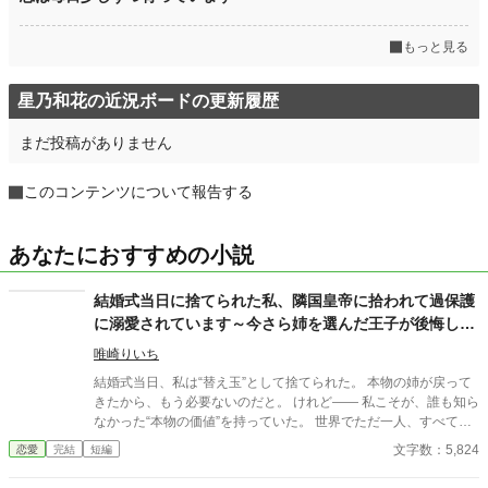
もっと見る
星乃和花の近況ボードの更新履歴
まだ投稿がありません
このコンテンツについて報告する
あなたにおすすめの小説
結婚式当日に捨てられた私、隣国皇帝に拾われて過保護
に溺愛されています～今さら姉を選んだ王子が後悔して
も手遅れです～
唯崎りいち
結婚式当日、私は“替え玉”として捨てられた。 本物の姉が戻って
きたから、もう必要ないのだと。 けれど—— 私こそが、誰も知ら
なかった“本物の価値”を持っていた。 世界でただ一人、すべてを
癒す力。 そして、その価値を知るただ一人の人が、皇帝となって
文字数：5,824
恋愛
完結
短編
私を迎えに来る。 これは、すべてを失った少女が、本当に必要と
される場所へ辿り着く物語。