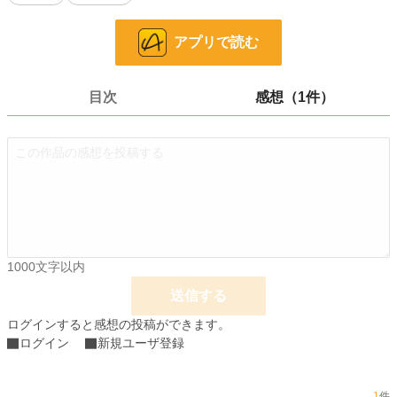
よう助けてくれる。
アプリで読む
安心できる人。
でもそれ以上に、時折のぞく強さや思慮深さに惹かれていくエレノア。
一方ルシアンは、愛されるために作った“やさしい顔”の奥にある本当の自分は、
きっと愛されないと思い込んでいて――。
目次
感想（1件）
やさしい顔で囲い込み、最後だけ臆病になる婚約者候補と、
そんな彼の本音ごと好きになってしまった伯爵令嬢の、
甘くてずるい貴族恋愛物語。
（完結済ー全12話＋終章）
小説
25,133 位 / 228,619 件
恋愛
10,923 位 / 66,320 件
1000文字以内
お気に入り
58
送信する
24h.ポイント
21 pt
ログインすると感想の投稿ができます。
ログイン
新規ユーザ登録
文字数
78,707
更新日時
2026.04.27 21:00
1
件