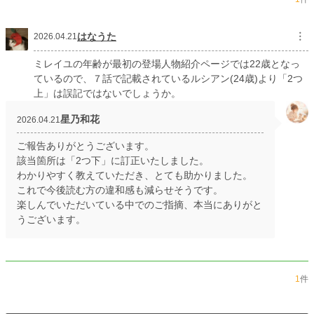
初回公開日時
2026.04.16 21:00
はなうた
︙
初回完結日時
2026.04.27 21:00
2026.04.21
週間ポイント
281 pt (20,659 位)
ミレイユの年齢が最初の登場人物紹介ページでは22歳となっ
ているので、７話で記載されているルシアン(24歳)より「2つ
月間ポイント
806 pt (27,206 位)
上」は誤記ではないでしょうか。
年間ポイント
14,177 pt (25,231 位)
星乃和花
2026.04.21
累計ポイント
14,226 pt (83,134 位)
ご報告ありがとうございます。
該当箇所は「2つ下」に訂正いたしました。
わかりやすく教えていただき、とても助かりました。
これで今後読む方の違和感も減らせそうです。
楽しんでいただいている中でのご指摘、本当にありがと
うございます。
1
件