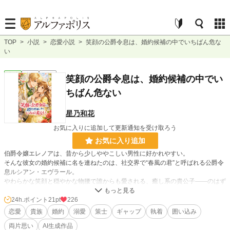
TOP
>
小説
>
恋愛小説
>
笑顔の公爵令息は、婚約候補の中でいちばん危な
い
恋愛
完結
短編
笑顔の公爵令息は、婚約候補の中でい
ちばん危ない
星乃和花
お気に入りに追加して更新通知を受け取ろう
お気に入り追加
伯爵令嬢エレノアは、昔から少しややこしい男性に好かれやすい。
そんな彼女の婚約候補に名を連ねたのは、社交界で“春風の君”と呼ばれる公爵令
息ルシアン・エヴラール。
やわらかな笑顔と穏やかな物腰で誰からも愛される、癒し系の貴公子――のはず
だった。
24h.ポイント
21pt
226
けれど彼は、ただ優しいだけの人ではない。
恋愛
貴族
婚約
溺愛
策士
ギャップ
執着
囲い込み
人の感情も社交界の流れも静かに読み、望む形へ導く策士。
両片思い
AI生成作品
しかもエレノアが困るたび、まるで偶然のように現れては、誰にも気づかれない