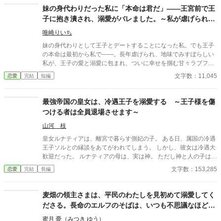
妹の身代わりだった私に「本命は君だ」――王宮前で王
子に抱き潰され、溺愛がバレました。～私が虐げられる
きっかけになった少年が、私と王子を結び付
唯崎りいち
妹の身代わりとして王子とデートすることになった私。でも王子
の本命は最初から私で――。長年虐げられ、地味でみすぼらしい
私が、王子の愛と溺愛に包まれ、ついに幸せを掴む甘々ラブファ
ンタジー。妹や家族との誤解、影武者の存在も絡み、ハラハラと
文字数：11,045
恋愛
完結
短編
胸キュンが止まらない物語。
最強帝国の皇女は、冷遇王子を溺愛する ～王子様を傷
つける者は全員退場させます～
山河 枝
皇女ルナティアは、離宮で暮らす側妃の子。 ある日、属国の冷遇
王子ソルとの縁談をあてがわれてしまう。 しかし、彼女は冷遇大
歓迎だった。 ルナティアの母は、実は神。 ただし神と人の子は禁
忌とされる。 上位の神に知られれば、ルナティアは消されてしま
文字数：153,285
恋愛
完結
長編
う。 それならソルに嫁げば冷遇＝放置されて正体を隠せるので
は。 そうルナティアは考えた。 そして対面したソルは、孤独に育
ちながらも優しい青年。 ルナティアは恋に落ちてしまう。 しかし
麦畑の領主さまは、平民のわたしを見初めて溺愛してく
彼は、冷遇どころか虐げられていた。 「私の王子様になんてこと
ださる。長命のエルフのそばは、いつも不思議なほど静
を！」 ルナティアは母譲りの“運命を操る力”で、ソルの敵を次々
かで—麦の穂ずれとわたしの声だけが響く
に自滅させていく。 ソルはルナティアからの溺愛に戸惑いつつ
蜜月 憂（みつき ゆう）