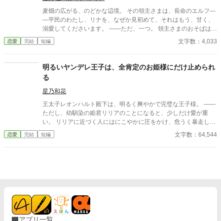
も、喜びを隠せない。 だが怯えながら生きてきた彼は、 「僕のそ
麦畑の広がる、のどかな辺境。 その領主さまは、長命のエルフ―
ばにいたら、あなたまで傷けられるから」 と、婚約破棄を促して
―平民のわたし、リナを、なぜか見初めて、それはもう、甘く、
きて……
溺愛してくださいます。 ――ただ、一つ。 領主さまのおそばは、
いつも、不思議なほど、静かなのです。 街のざわめきも、人の悪
文字数：4,033
恋愛
完結
短編
口も、噂話も。……なぜだか、わたしの耳には、少しも、届きま
せん。 聞こえるのは、夏風に、さわさわと鳴る『麦の穂ずれ』
と、わたし自身の声だけ。 ……ねえ、領主さま。どうして、あな
明るいヤンデレ王子は、全肯定のお姫様にだけ止められ
たのそばは、こんなにも、静かなの？ ※二人にとっては、最初か
る
ら最後までハッピーエンドです。 ※甘々ですが、ほの暗いホラー
風味（長命のエルフの、静かで途方もない執着）があります。ヒ
星乃和花
ロインは絶対に傷つかず、領主に深く愛されて幸せなままの物語
王太子レオンハルト殿下は、明るく爽やかで完璧な王子様。 ――
です。幽霊やお化けは出ません。
ただし、幼馴染の姫君リリアのことになると、少しだけ愛が重
い。 リリアに近づく人にはにこやかに圧をかけ、危うく暴走しか
けることもしばしば。 けれどそんな殿下も、リリアがそっと袖を
文字数：64,544
恋愛
完結
短編
引けばぴたりと止まる。 「その嫉妬は、わたしのところへ持って
きてくださいね」 全肯定で受け止めるのに、だめなことはちゃん
と止める最強のお姫様と、 受け入れられるほど愛が深くなってし
まう明るいヤンデレ王子。 これは、重たい愛を“ふたりだけのも
の”としてやさしく育てていく、 幼馴染ふたりの甘くて少し危う
い溺愛ラブコメです。 ☆*:.｡. 完結済ー本編12話＋番外編2話 .｡.:*
☆
アプリ一覧