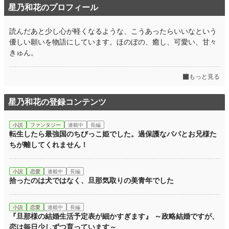
星乃和花のプロフィール
読んだあと少し心が軽くなるような、こうあったらいいなという
優しい願いを物語にしています。ほのぼの、癒し、可愛い、甘々
きゅん。
もっと見る
星乃和花の登録コンテンツ
小説
ファンタジー
連載中
長編
転生したら最強国のちびっこ姫でした。過保護なパパとお兄様た
ちが離してくれません！
小説
恋愛
連載中
長編
拾ったのは犬ではなく、旦那気取りの美青年でした
小説
恋愛
連載中
長編
『旦那様の結婚生活予定表が細かすぎます』 ～政略結婚ですが、
恋は毎日少しずつ育っています～