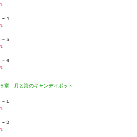
1
４－４
1
４－５
1
４－６
1
５章 月と海のキャンディポット
５－１
1
５－２
1