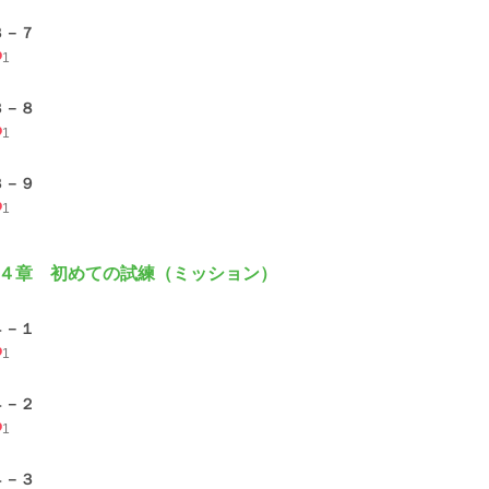
３－７
1
３－８
1
３－９
1
４章 初めての試練（ミッション）
４－１
1
４－２
1
４－３