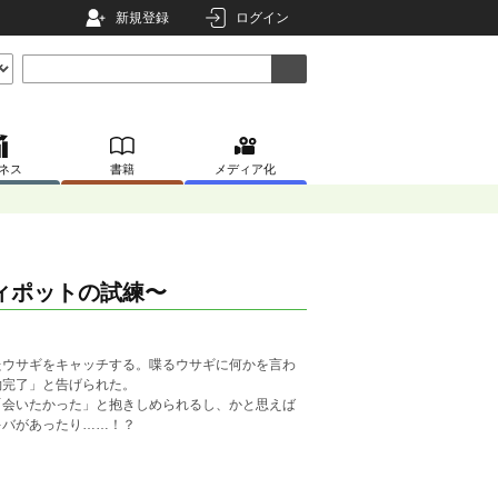
新規登録
ログイン
ネス
書籍
メディア化
ィポットの試練〜
ウサギをキャッチする。喋るウサギに何かを言わ
約完了」と告げられた。
会いたかった」と抱きしめられるし、かと思えば
キバがあったり……！？