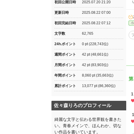
い
初回公開日時
2025.07.20 21:20
更新日時
2025.08.22 07:00
初回完結日時
2025.08.22 07:12
小
文字数
62,765
24h.ポイント
0 pt (228,743位)
週間ポイント
42 pt (48,661位)
月間ポイント
42 pt (83,903位)
年間ポイント
8,060 pt (35,663位)
第
累計ポイント
13,077 pt (86,360位)
佐々森りろのプロフィール
綺麗な文字と伝わる世界観を書きた
い。青春メインで、ほんわか、切な
い作品を書いています。