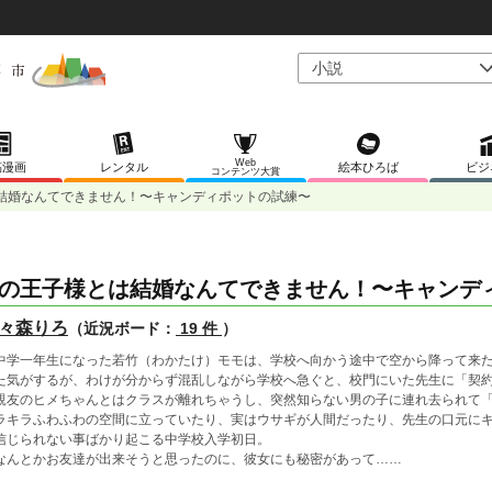
Web
稿漫画
レンタル
絵本ひろば
ビジ
コンテンツ大賞
結婚なんてできません！〜キャンディポットの試練〜
の王子様とは結婚なんてできません！〜キャンデ
々森りろ
（近況ボード：
19 件
）
学一年生になった若竹（わかたけ）モモは、学校へ向かう途中で空から降って来た
た気がするが、わけが分からず混乱しながら学校へ急ぐと、校門にいた先生に「契
友のヒメちゃんとはクラスが離れちゃうし、突然知らない男の子に連れ去られて「
ラキラふわふわの空間に立っていたり、実はウサギが人間だったり、先生の口元に
じられない事ばかり起こる中学校入学初日。
んとかお友達が出来そうと思ったのに、彼女にも秘密があって……