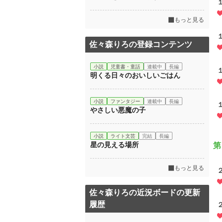
もっと見る
佐々森りろの登録コンテンツ
小説
児童書・童話
連載中
長編
明くる日々のおいしいごはん
小説
ファンタジー
連載中
長編
やさしい悪魔の子
小説
ライト文芸
完結
長編
星の見える場所
第
もっと見る
佐々森りろの近況ボードの更新
履歴