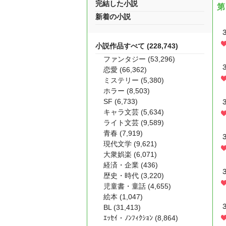
完結した小説
第
新着の小説
小説作品すべて (228,743)
ファンタジー (53,296)
恋愛 (66,362)
ミステリー (5,380)
ホラー (8,503)
SF (6,733)
キャラ文芸 (5,634)
ライト文芸 (9,589)
青春 (7,919)
現代文学 (9,621)
大衆娯楽 (6,071)
経済・企業 (436)
歴史・時代 (3,220)
児童書・童話 (4,655)
絵本 (1,047)
BL (31,413)
ｴｯｾｲ・ﾉﾝﾌｨｸｼｮﾝ (8,864)