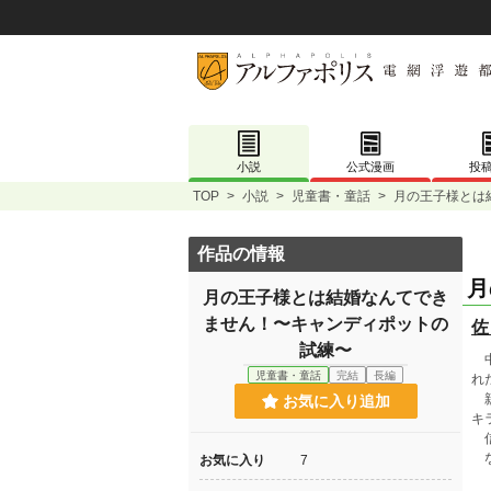
小説
公式漫画
投
TOP
>
小説
>
児童書・童話
>
月の王子様とは
作品の情報
月
月の王子様とは結婚なんてでき
ません！〜キャンディポットの
佐
試練〜
中
児童書・童話
完結
長編
れ
親
お気に入り追加
キ
信
な
お気に入り
7