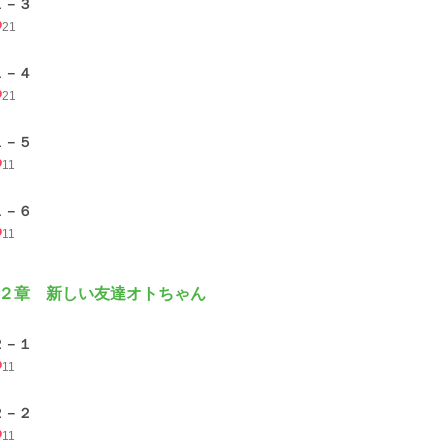
１－３
21
１－４
21
１－５
11
１－６
11
２章 新しい友達オトちゃん
２－１
11
２－２
11