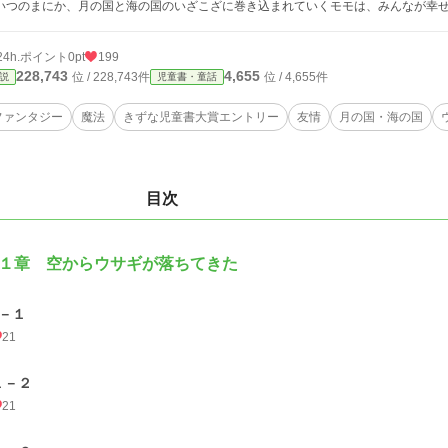
つのまにか、月の国と海の国のいざこざに巻き込まれていくモモは、みんなが幸せ
24h.ポイント
0pt
199
228,743
4,655
位 / 228,743件
位 / 4,655件
説
児童書・童話
ファンタジー
魔法
きずな児童書大賞エントリー
友情
月の国・海の国
目次
１章 空からウサギが落ちてきた
1－１
21
１－２
21