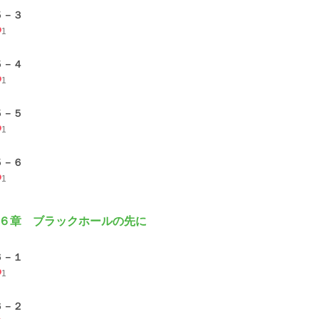
５－３
1
５－４
1
５－５
1
５－６
1
６章 ブラックホールの先に
６－１
1
６－２