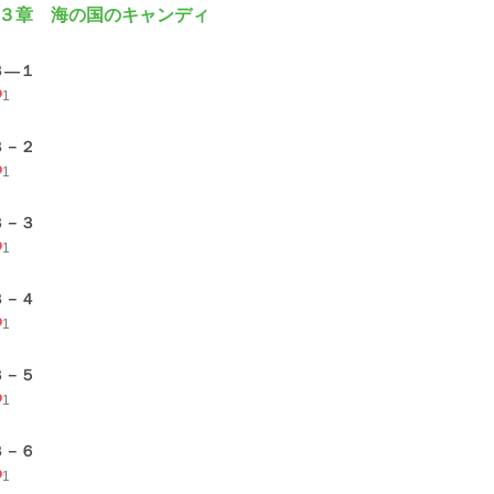
３章 海の国のキャンディ
３—１
1
３－２
1
３－３
1
３－４
1
３－５
1
３－６
1