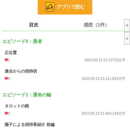
アプリで読む
館に集められた人々は一見接点がないように見えたが、流月だけは招待主の思惑
に気づく。理由は全員に人には知られてはならない秘密があったからだ。
不安と焦りが混在して眠れぬ夜を過ごす流月。しかしそんな流月を嘲笑うかのよ
目次
感想（1件）
うに事件は起こってしまった。
エピソード0：愚者
招待主の思惑とは一体何なのか？死んだはずの陽子の名を騙ったのは誰か？
そして招待客の秘密とは――？
正位置
物語はタロットカードのように反転しながら進んでいく。
1
2023.05.13 21:10
725文字
.
過去からの招待状
0
2023.05.13 21:11
1,833文字
小説
228,808 位 / 228,808 件
ミステリー
5,380 位 / 5,380 件
エピソード1：運命の輪
お気に入り
1
タロットの館
24h.ポイント
0 pt
0
2023.05.13 21:46
3,148文字
文字数
76,924
陽子による招待客紹介 前編