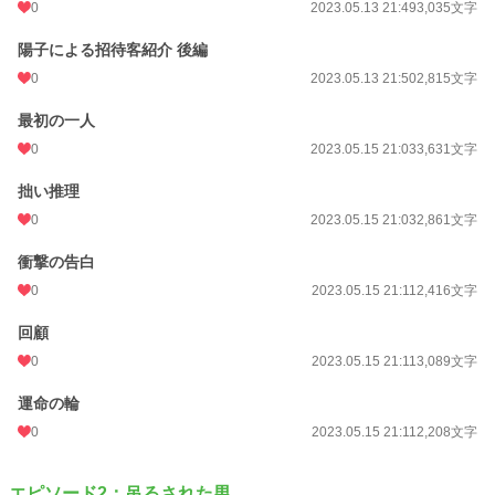
0
2023.05.13 21:49
3,035文字
更新日時
2025.01.04 18:32
陽子による招待客紹介 後編
初回公開日時
2023.05.13 21:10
0
2023.05.13 21:50
2,815文字
初回完結日時
2025.01.04 18:33
最初の一人
週間ポイント
0 pt (228,808 位)
0
2023.05.15 21:03
3,631文字
月間ポイント
0 pt (228,808 位)
拙い推理
年間ポイント
1,611 pt (72,532 位)
0
2023.05.15 21:03
2,861文字
累計ポイント
11,042 pt (92,870 位)
衝撃の告白
0
2023.05.15 21:11
2,416文字
回顧
0
2023.05.15 21:11
3,089文字
運命の輪
0
2023.05.15 21:11
2,208文字
エピソード2：吊るされた男