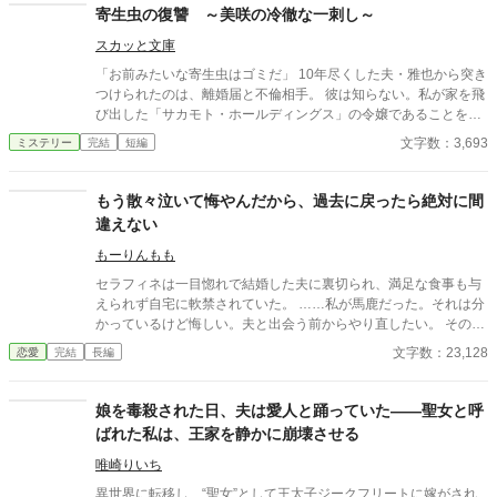
寄生虫の復讐 ～美咲の冷徹な一刺し～
スカッと文庫
「お前みたいな寄生虫はゴミだ」 10年尽くした夫・雅也から突き
つけられたのは、離婚届と不倫相手。 彼は知らない。私が家を飛
び出した「サカモト・ホールディングス」の令嬢であることを。
そして明日、彼が人生を賭けて挑む調印式の相手が、私の実父で
文字数：3,693
ミステリー
完結
短編
あることを。 どん底に叩き落とされたサレ妻による、容赦なき
「経済的破滅」の復讐劇。
もう散々泣いて悔やんだから、過去に戻ったら絶対に間
違えない
もーりんもも
セラフィネは一目惚れで結婚した夫に裏切られ、満足な食事も与
えられず自宅に軟禁されていた。 ……私が馬鹿だった。それは分
かっているけど悔しい。夫と出会う前からやり直したい。 そのチ
ャンスを手に入れたセラフィネは復讐を誓う――。 ※ＡＩ学習禁
文字数：23,128
恋愛
完結
長編
止・無断転載禁止・無断翻訳禁止・無断朗読禁止
娘を毒殺された日、夫は愛人と踊っていた――聖女と呼
ばれた私は、王家を静かに崩壊させる
唯崎りいち
異世界に転移し、“聖女”として王太子ジークフリートに嫁がされ