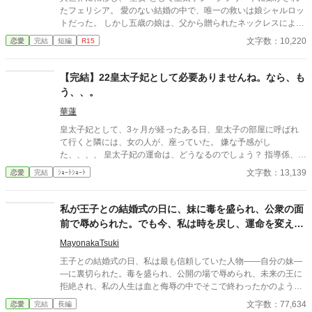
たフェリシア。 愛のない結婚の中で、唯一の救いは娘シャルロッ
トだった。 しかし五歳の娘は、父から贈られたネックレスによっ
て毒殺される。 娘が死んだ日。 王宮では祝賀会が開かれ、夫は愛
文字数：10,220
恋愛
完結
短編
R15
人と踊っていた。 誰も娘の死を悲しまない世界で、ただ一人涙を
流したのは、第八王子リュカだけだった。 やがてフェリシアは知
る。 “聖女は子を産んではならない”という王家の禁忌と、娘の死
【完結】22皇太子妃として必要ありませんね。なら、も
の裏にある政治的思惑を。 ――これは、娘を奪われた聖女が、王
う、、。
家を静かに崩壊へ導いていく物語。
華蓮
皇太子妃として、3ヶ月が経ったある日、皇太子の部屋に呼ばれ
て行くと隣には、女の人が、座っていた。 嫌な予感がし
た、、、、 皇太子妃の運命は、どうなるのでしょう？ 指導係、教
育係編Part1
文字数：13,139
恋愛
完結
ｼｮｰﾄｼｮｰﾄ
私が王子との結婚式の日に、妹に毒を盛られ、公衆の面
前で辱められた。でも今、私は時を戻し、運命を変えに
来た。
MayonakaTsuki
王子との結婚式の日、私は最も信頼していた人物――自分の妹―
―に裏切られた。毒を盛られ、公開の場で辱められ、未来の王に
拒絶され、私の人生は血と侮辱の中でそこで終わったかのように
思えた。しかし、死が私を迎えたとき、不可能なことが起きた―
文字数：77,634
恋愛
完結
長編
―私は同じ回廊で、祭壇の前で目を覚まし、あらゆる涙、嘘、そ