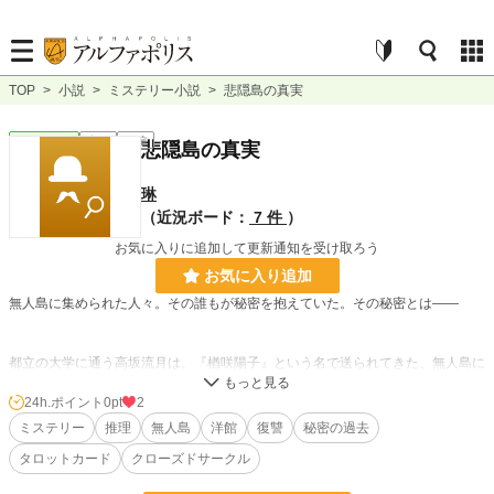
TOP
>
小説
>
ミステリー小説
>
悲隠島の真実
ミステリー
完結
長編
悲隠島の真実
琳
（近況ボード：
7 件
）
お気に入りに追加して更新通知を受け取ろう
お気に入り追加
無人島に集められた人々。その誰もが秘密を抱えていた。その秘密とは――
都立の大学に通う高坂流月は、『楢咲陽子』という名で送られてきた、無人島に
建つ館への招待状を貰った。しかし流月は知っていた。楢咲陽子はもう既にこの
世にいない事を。
24h.ポイント
0pt
2
ミステリー
推理
無人島
洋館
復讐
秘密の過去
誰が何故こんなものを送ってきたのか。ただの悪戯か、それとも自分の他に陽子
タロットカード
クローズドサークル
の身に何が起きたのかを知っている者がいるのか。
流月は一抹の不安を抱えながら無人島に行く決意をする。