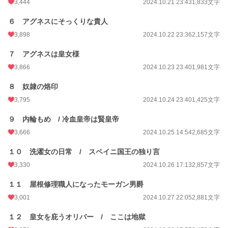
3,444
2024.10.21 23:43
1,833文字
累計ポイント
3,690,498 pt (1,219 位)
６ アグネスにそっくりな貴人
3,898
2024.10.22 23:36
2,157文字
７ アグネスは皇女様
3,866
2024.10.23 23:40
1,981文字
８ 奴隷の烙印
3,795
2024.10.24 23:40
1,425文字
９ 内輪もめ / 冷血皇帝は賢皇帝
3,666
2024.10.25 14:54
2,685文字
１０ 洗濯女の日常 / スペイニ国王の独り言
3,330
2024.10.26 17:13
2,857文字
１１ 屋根修理職人になったモーガン男爵
3,001
2024.10.27 22:05
2,881文字
１２ 皇女を庇うオリバー / ここは地獄