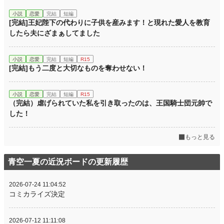
小説
恋愛
完結
短編
[完結]王妃陛下の代わりに子供を産みます！と現れた愛人を教育
したら夫にざまぁしてました
小説
恋愛
完結
短編
R15
[完結]もう二度と大切なものを奪わせない！
小説
恋愛
完結
短編
R15
（完結）虐げられていた私を引き取ったのは、王国騎士団元帥で
した！
もっと見る
青空一夏の近況ボードの更新履歴
2026-07-24 11:04:52
コミカライズ決定
2026-07-12 11:11:08