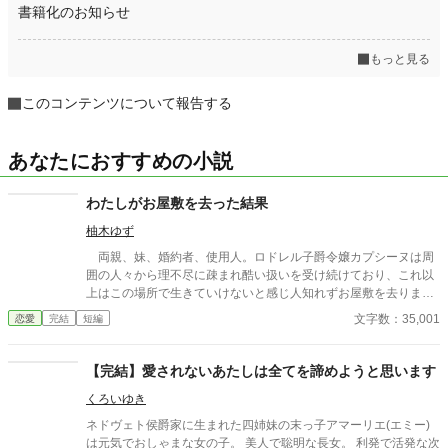
書籍化のお知らせ
もっと見る
このコンテンツについて報告する
あなたにおすすめの小説
わたしがお屋敷を去った結果
柚木ゆず
両親、妹、婚約者、使用人。ロドレル子爵令嬢カプシーヌは周
囲の人々から理不尽に疎まれ酷い扱いを受け続けており、これ以
上はこの場所で生きていけないと感じ人知れずお屋敷を去りまし
た。 ――カプシーヌさえいなくなれば、何もかもうまく行く―
文字数：35,001
恋愛
完結
短編
―。 ――カプシーヌがいなくなったおかげで、嬉しいことが起
きるようになった――。 関係者たちは大喜びしていましたが、
誰もまだ知りません。今まで幸せな日常を過ごせていたのはカプ
【完結】愛されないあたしは全てを諦めようと思います
シーヌのおかげで、そんな彼女が居なくなったことで自分達の人
くろいゆき
生は間もなく１８０度変わってしまうことを。 １７日本編完
結。４月１日より、それぞれのその後を描く番外編の投稿をさせ
ネドヴェト侯爵家に生まれた四姉妹の末っ子アマーリエ(エミー)
ていただきます。
は元気でおしゃまな女の子。 美人で聡明な長女。 利発で活発な次