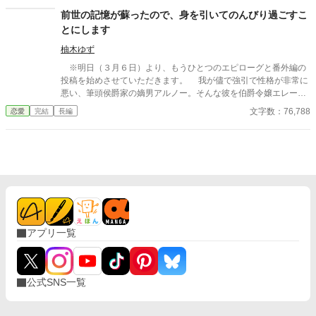
前で声を出すことさえも禁じてしまったのです。 自分の都合で
前世の記憶が蘇ったので、身を引いてのんびり過ごすこ
好き放題するエタン、そんな彼はまだ知りません。 その傍若無
とにします
人な振る舞いと自己中心的な性格が、あまりにも大きな災難をも
たらしてしまうことを。 ※１１月１８日、本編完結。時期は未
柚木ゆず
定ではありますが、シャルリーのその後などの番外編の投稿を予
※明日（３月６日）より、もうひとつのエピローグと番外編の
定しております。 ※体調の影響により一時的に、最新作以外の
投稿を始めさせていただきます。 我が儘で強引で性格が非常に
感想欄を閉じさせていただいております。
悪い、筆頭侯爵家の嫡男アルノー。そんな彼を伯爵令嬢エレーヌ
は『ブレずに力強く引っ張ってくださる自信に満ちた方』と狂信
文字数：76,788
恋愛
完結
長編
的に愛し、アルノーが自ら選んだ５人の婚約者候補の１人とし
て、アルノーに選んでもらえるよう３年間必死に自分を磨き続け
ていました。 けれどある日無理がたたり、倒れて後頭部を打っ
たことで前世の記憶が覚醒。それによって冷静に物事を見られる
ようになり、ようやくアルノーは滅茶苦茶な人間だと気付いたの
でした。 「オレの婚約者候補になれと言ってきて、それを光栄に
思えだとか……。倒れたのに心配をしてくださらないどころか、
異常が残っていたら候補者から脱落させると言い出すとか……。
そんな方に夢中になっていただなんて、私はなんて愚かなのかし
アプリ一覧
ら」 そのためエレーヌは即座に、候補者を辞退。その出来事が
切っ掛けとなって、エレーヌの人生は明るいものへと変化してゆ
くことになるのでした。
公式SNS一覧