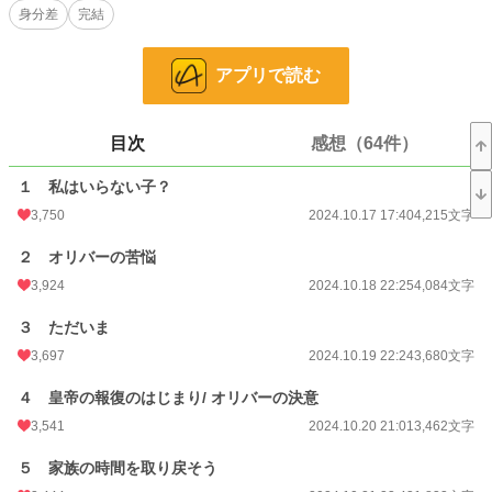
身分差
完結
※以前投稿していたものを引き下げ、大幅に改稿したものになります。
アプリで読む
小説
1,072 位 / 228,861 件
恋愛
621 位 / 66,380 件
目次
感想（64件）
お気に入り
4,746
１ 私はいらない子？
24h.ポイント
1,306 pt
3,750
2024.10.17 17:40
4,215文字
文字数
61,796
２ オリバーの苦悩
更新日時
2024.11.11 18:36
3,924
2024.10.18 22:25
4,084文字
初回公開日時
2024.10.17 17:40
３ ただいま
初回完結日時
2024.11.11 18:37
3,697
2024.10.19 22:24
3,680文字
週間ポイント
16,499 pt (559 位)
４ 皇帝の報復のはじまり/ オリバーの決意
3,541
2024.10.20 21:01
3,462文字
月間ポイント
67,093 pt (626 位)
５ 家族の時間を取り戻そう
年間ポイント
836,433 pt (490 位)