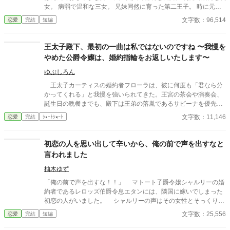
女。 病弱で温和な三女。 兄妹同然に育った第二王子。 時に元気
が良すぎて、怒られるアマーリエは誰からも愛されている。 誰も
文字数：96,514
恋愛
完結
短編
がそう思っていました。 サブタイトルが台詞ぽい時はアマーリエ
の一人称視点。 客観的なサブタイトル名の時は三人称視点やその
他の視点になります。
王太子殿下、最初の一曲は私ではないのですね 〜我慢を
やめた公爵令嬢は、婚約指輪をお返しいたします〜
ゆぷしろん
王太子カーティスの婚約者フローラは、彼に何度も「君なら分
かってくれる」と我慢を強いられてきた。王宮の茶会や演奏会、
誕生日の晩餐までも、殿下は王弟の落胤であるサビーナを優先
し、フローラの傷を見ようとしない。ついに生誕舞踏会の最初の
文字数：11,146
恋愛
完結
ｼｮｰﾄｼｮｰﾄ
一曲まで奪われた彼女は、周囲の視線にさらされながらも笑顔の
裏で限界を迎え、婚約解消を決意する。 翌日、王妃の前でこれ
までの扱いを訴えると、サビーナもまた殿下の都合のよい言葉に
初恋の人を思い出して辛いから、俺の前で声を出すなと
利用されていたと判明。カーティスは自分の甘えと無責任さを認
言われました
めきれず、国王は婚約解消と王太子活動の停止を命じる。 フロ
ーラは誰かの都合に合わせ続ける人生をやめ、自分の心を優先す
柚木ゆず
る穏やかな日々を取り戻す。そして、彼女を一人の人として尊重
「俺の前で声を出すな！！」 マトート子爵令嬢シャルリーの婚
するルシアンの手を取り、初めて自ら望んだ新たな未来へ歩み出
約者であるレロッズ伯爵令息エタンには、隣国に嫁いでしまった
していく。
初恋の人がいました。 シャルリーの声はその女性とそっくり
で、聞いていると恋人になれなかったその人のことを思い出して
文字数：25,556
恋愛
完結
短編
しまう――。そんな理由でエタンは立場を利用してマトート家に
圧力をかけ、自分の前はもちろんのこと不自然にならないよう人