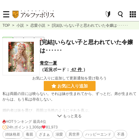
TOP
>
小説
>
恋愛小説
>
[完結]いらない子と思われていた令嬢は･･････
恋愛
完結
短編
R15
[完結]いらない子と思われていた令嬢
は･･････
青空一夏
（近況ボード：
47 件
）
お気に入りに追加して更新通知を受け取ろう
お気に入り追加
私は両親の目には映らない。それは妹が生まれてから、ずっとだ。弟が生まれて
からは、もう私は存在しない。
婚約者は妹を選び、両親は当然のようにそれを喜ぶ。
「取られる方が悪いんじゃないの？ 魅力がないほうが負け」
HOTランキング 最高4位
妹の言葉を肯定する家族達。
24h.ポイント
1,306pt
81,973
姉妹格差
毒親
ざまぁ
溺愛
異世界
ハッピーエンド
不遇
そうですか･･････私は邪魔者ですよね、だから私はいなくなります。