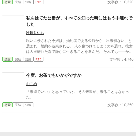
文字数：10,220
恋愛
完結
短編
R15
人と踊っていた。 誰も娘の死を悲しまない世界で、ただ一人涙を
流したのは、第八王子リュカだけだった。 やがてフェリシアは知
る。 “聖女は子を産んではならない”という王家の禁忌と、娘の死
私を捨てた公爵が、すべてを知った時にはもう手遅れで
の裏にある政治的思惑を。 ――これは、娘を奪われた聖女が、王
した
家を静かに崩壊へ導いていく物語。
唯崎りいち
呪いに侵された令嬢は、婚約者である公爵から「出来損ない」と
蔑まれ、婚約を破棄される。 人を傷つけてしまう力を恐れ、彼女
は人里離れた森で静かに生きることを選んだ。 それでも――かつ
て愛した人が死にかけていると知った時、彼女は自らの命を削
文字数：4,740
恋愛
完結
短編
R15
り、その命を救う。 想いを告げることもなく、すべてを置いて去
った彼女。 やがて真実を知った公爵は、彼女を求めて森へ向かう
が―― そこにいたのは、別の男に手を取られ、幸せそうに微笑む
今度、お茶でもいかがですか
彼女の姿だった。 すれ違いの果てに、ようやく手に入れた幸せ
おこめ
と、すべてを失った男の後悔の物語。
「来週でいい」と思っていた。 その来週が、来ることはなかっ
た。
文字数：10,250
恋愛
完結
短編