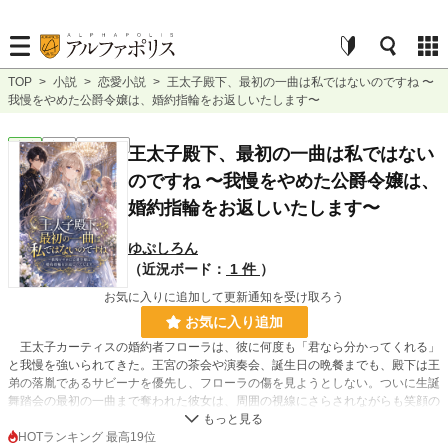
TOP
>
小説
>
恋愛小説
>
王太子殿下、最初の一曲は私ではないのですね 〜
我慢をやめた公爵令嬢は、婚約指輪をお返しいたします〜
恋愛
完結
ｼｮｰﾄｼｮｰﾄ
王太子殿下、最初の一曲は私ではない
のですね 〜我慢をやめた公爵令嬢は、
婚約指輪をお返しいたします〜
ゆぷしろん
（近況ボード：
1 件
）
お気に入りに追加して更新通知を受け取ろう
お気に入り追加
王太子カーティスの婚約者フローラは、彼に何度も「君なら分かってくれる」
と我慢を強いられてきた。王宮の茶会や演奏会、誕生日の晩餐までも、殿下は王
弟の落胤であるサビーナを優先し、フローラの傷を見ようとしない。ついに生誕
舞踏会の最初の一曲まで奪われた彼女は、周囲の視線にさらされながらも笑顔の
裏で限界を迎え、婚約解消を決意する。
HOTランキング 最高19位