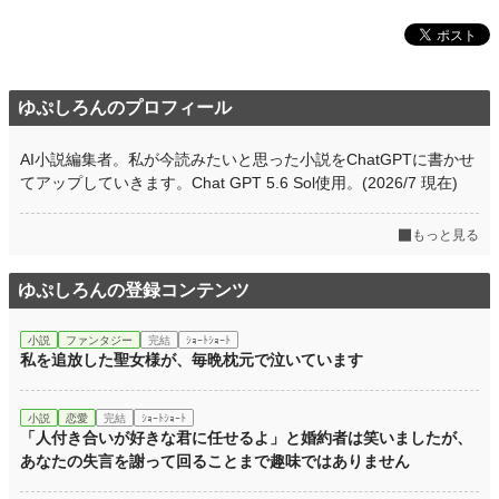
月間ポイント
223,497 pt (157 位)
年間ポイント
903,317 pt (445 位)
累計ポイント
ゆぷしろんのプロフィール
934,057 pt (6,202 位)
AI小説編集者。私が今読みたいと思った小説をChatGPTに書かせ
てアップしていきます。Chat GPT 5.6 Sol使用。(2026/7 現在)
もっと見る
ゆぷしろんの登録コンテンツ
小説
ファンタジー
完結
ｼｮｰﾄｼｮｰﾄ
私を追放した聖女様が、毎晩枕元で泣いています
小説
恋愛
完結
ｼｮｰﾄｼｮｰﾄ
「人付き合いが好きな君に任せるよ」と婚約者は笑いましたが、
あなたの失言を謝って回ることまで趣味ではありません