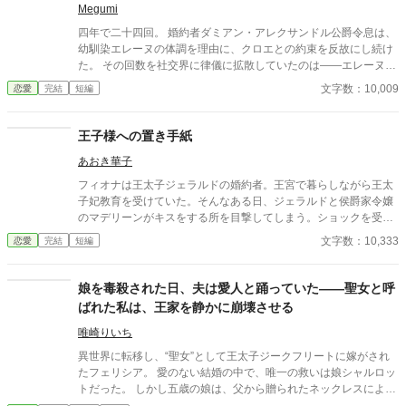
Megumi
四年で二十四回。 婚約者ダミアン・アレクサンドル公爵令息は、
幼馴染エレーヌの体調を理由に、クロエとの約束を反故にし続け
た。 その回数を社交界に律儀に拡散していたのは——エレーヌ自
身だった。 「クロエ様は気高い方だから、何も感じていらっしゃ
文字数：10,009
恋愛
完結
短編
らないわ」 いつしかクロエは「氷のような令嬢」と呼ばれてい
た。 家族のために、次期公爵夫人としての体面のために。一度で
も気を抜けば二度と立てなくなる気がして、ただ一人で己を律し
王子様への置き手紙
続けた四年間。 ある夜会で、令嬢たちが扇の陰で「二十四回目」
あおき華子
と数えるのを聞きながら、クロエはようやく決意する。 ——も
う、終わりにしましょう。
フィオナは王太子ジェラルドの婚約者。王宮で暮らしながら王太
子妃教育を受けていた。そんなある日、ジェラルドと侯爵家令嬢
のマデリーンがキスをする所を目撃してしまう。ショックを受け
たフィオナは自ら修道院に行くことを決意し、護衛騎士のエルマ
文字数：10,333
恋愛
完結
短編
ーとともに王宮を逃げ出した。置き手紙を読んだ皇太子が追いか
けてくるとは思いもせずに⋯⋯ 小説家になろうにも掲載していま
す。
娘を毒殺された日、夫は愛人と踊っていた――聖女と呼
ばれた私は、王家を静かに崩壊させる
唯崎りいち
異世界に転移し、“聖女”として王太子ジークフリートに嫁がされ
たフェリシア。 愛のない結婚の中で、唯一の救いは娘シャルロッ
トだった。 しかし五歳の娘は、父から贈られたネックレスによっ
て毒殺される。 娘が死んだ日。 王宮では祝賀会が開かれ、夫は愛