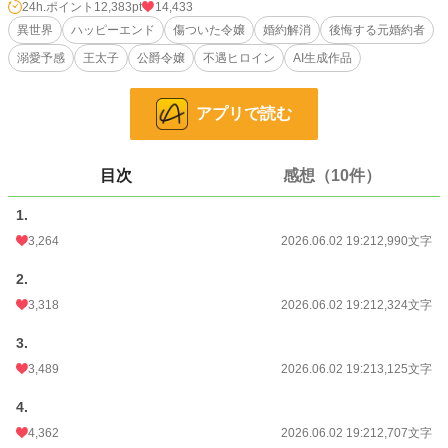
翌日、王妃の前でこれまでの扱いを訴えると、サビーナもまた殿下の都合のよ
24h.ポイント
12,383pt
14,433
い言葉に利用されていたと判明。カーティスは自分の甘えと無責任さを認めきれ
異世界
ハッピーエンド
傷ついた令嬢
婚約解消
後悔する元婚約者
ず、国王は婚約解消と王太子活動の停止を命じる。
溺愛予感
王太子
公爵令嬢
不遇ヒロイン
AI生成作品
フローラは誰かの都合に合わせ続ける人生をやめ、自分の心を優先する穏やか
な日々を取り戻す。そして、彼女を一人の人として尊重するルシアンの手を取
アプリで読む
り、初めて自ら望んだ新たな未来へ歩み出していく。
小説
106 位 / 228,643 件
目次
感想（10件）
恋愛
81 位 / 66,331 件
1.
お気に入り
1,110
3,264
2026.06.02 19:21
2,990文字
24h.ポイント
12,383 pt
2.
文字数
11,146
3,318
2026.06.02 19:21
2,324文字
更新日時
2026.06.02 19:21
3.
初回公開日時
2026.06.02 19:21
3,489
2026.06.02 19:21
3,125文字
初回完結日時
2026.06.02 19:21
4.
4,362
2026.06.02 19:21
2,707文字
週間ポイント
35,564 pt (241 位)