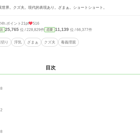
異世界。クズ夫。現代的表現あり。ざまぁ。ショートショート。
24h.ポイント
21pt
516
25,765
11,139
位 / 228,829件
位 / 66,377件
説
恋愛
裏切り
浮気
ざまぁ
クズ夫
毒義理親
目次
68
72
68