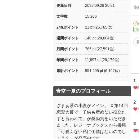
更新日時
2022.09.29 20:21
※
文字数
15,206
24h.ポイント
21 pt (25,765位)
小
週間ポイント
140 pt (29,604位)
月間ポイント
785 pt (27,591位)
年間ポイント
11,897 pt (28,179位)
累計ポイント
951,495 pt (6,102位)
1
青空一夏のプロフィール
2
ざまぁ系の小説がメイン。 🌷第14回
恋愛大賞で「子供も産めない役立た
ずと言われて」が奨励賞をいただき
3
ました。レジーナブックスから書籍
「可愛くない私に価値はないのでし
ょう？」が発売中です。