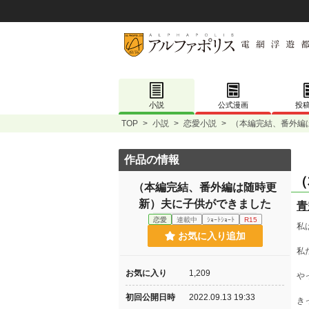
小説
公式漫画
投
TOP
>
小説
>
恋愛小説
>
（本編完結、番外編
作品の情報
（
（本編完結、番外編は随時更
新）夫に子供ができました
青
恋愛
連載中
ｼｮｰﾄｼｮｰﾄ
R15
私
お気に入り追加
私
お気に入り
1,209
や
初回公開日時
2022.09.13 19:33
き