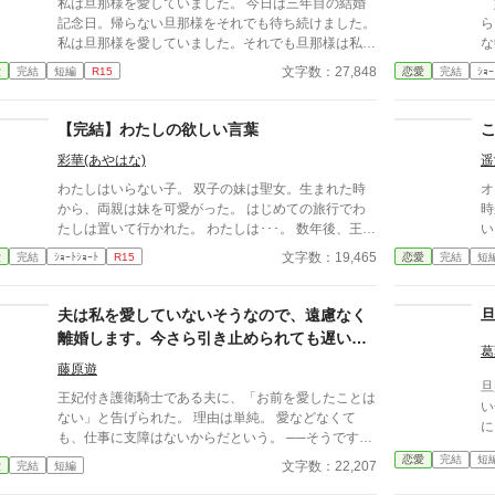
私は旦那様を愛していました。 今日は三年目の結婚
婚
を
記念日。帰らない旦那様をそれでも待ち続けました。
ら
失
私は旦那様を愛していました。それでも旦那様は私を
な
な
愛してくれないのですね。 これはお別れではありま
文字数：27,848
愛
完結
短編
R15
恋愛
完結
ｼｮｰ
を
せん。役目が終わったので交代するだけです。役立た
連
ずの妻で申し訳ありませんでした。
な
【完結】わたしの欲しい言葉
彩華(あやはな)
遥
わたしはいらない子。 双子の妹は聖女。生まれた時
オ
から、両親は妹を可愛がった。 はじめての旅行でわ
時から
たしは置いて行かれた。 わたしは･･･。 数年後、王太
い
子と結婚した聖女たちの前に現れた帝国の使者。彼女
な
文字数：19,465
愛
完結
ｼｮｰﾄｼｮｰﾄ
R15
恋愛
完結
短
は一足の靴を彼らの前にさしだしたー。 ＊ドロッと
ア
しています。 念のためティッシュをご用意くださ
し
い。
は
夫は私を愛していないそうなので、遠慮なく
い
離婚します。今さら引き止められても遅いで
葛
す
藤原遊
旦
王妃付き護衛騎士である夫に、「お前を愛したことは
い
ない」と告げられた。 理由は単純。 愛などなくて
も、仕事に支障はないからだという。 ──そうです
か。 それなら、こちらも遠慮する必要はありません
恋愛
完結
短
文字数：22,207
愛
完結
短編
ね。 王妃の機嫌、侍女たちとの関係、贈り物の選