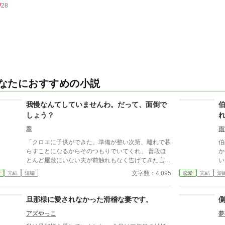
28
なたにおすすめの小説
我慢なんてしていませんわ。だって、面倒で
しょう？
翠
雨
「クロエに子供ができた。準備が整い次第、離れで暮
伯
らすことになるからそのつもりでいてくれ」 普段ほ
か
とんど屋敷にいない夫が前触れもなく告げてきた言葉
い
をきっかけに、レティシアは“三年間”の契約を終わら
を
文字数：4,095
愛
完結
短編
恋愛
完結
短
せることにした。 赤の他人を屋敷に迎えることはし
姻
ない。 不要なものに感情を砕く理由などない。 「だ
ィ
って、面倒でしょう？」 不誠実な夫も、無意味な結
れ
旦那様に愛されなかった滑稽な妻です。
婚も、 この際すべて切り捨ててしまいましょう。
た
アズやっこ
夢
か
た