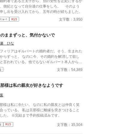
約者である王太子から、別の女性を正妃にするか
取り戻していくヴァランティーヌ。 一方、彼女を
、側妃となって自分達の仕事をしろ。 そのよう
った伯爵邸は、ヴァランティーヌの細やかな差配が
申し出を受け入れてから、五年の時が経ちました。
くなったことで急速に機能不全に陥り、没落の一途
文字数：3,950
ﾄｼｮｰﾄ
R15
たどる。激しい後悔に苛まれたエリファスは彼女を
れ戻そうとするが、そこには驚くべき真実と、完璧
までの「ざまぁ」が待ち受けていた。
このままずっと、気付かないで
瀬 ひな
フィリアはギルバートの婚約者だ。そう、生まれた
ずっと。 なのに今、その婚約を解消して欲し
と言われている。他でもないギルバート本人から、
んの前触れもなく突然に。 「すまない、オフィリ
文字数：54,389
編
。」 「畏まりました、王太子殿下。」 そう答える
かない、わたくし。それ以外の答えなど求められて
いないと分かっているから。 《読点連作〜せつな
旦那様は私の親友が好きなようです
愛の物語〜 Ⅰ 》
葉
那様は私に冷たい。 なのに私の親友とは仲良く笑
合っている。 私は旦那様に離縁を突きつけること
にした。 ※完結まで予約投稿済みです。
文字数：35,504
編
R15