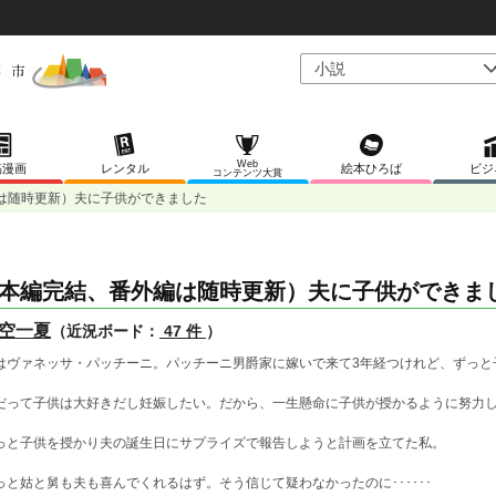
Web
稿漫画
レンタル
絵本ひろば
ビジ
コンテンツ大賞
は随時更新）夫に子供ができました
本編完結、番外編は随時更新）夫に子供ができま
空一夏
（近況ボード：
47 件
）
はヴァネッサ・パッチーニ。パッチーニ男爵家に嫁いで来て3年経つけれど、ずっと
だって子供は大好きだし妊娠したい。だから、一生懸命に子供が授かるように努力
っと子供を授かり夫の誕生日にサプライズで報告しようと計画を立てた私。
っと姑と舅も夫も喜んでくれるはず。そう信じて疑わなかったのに･･････