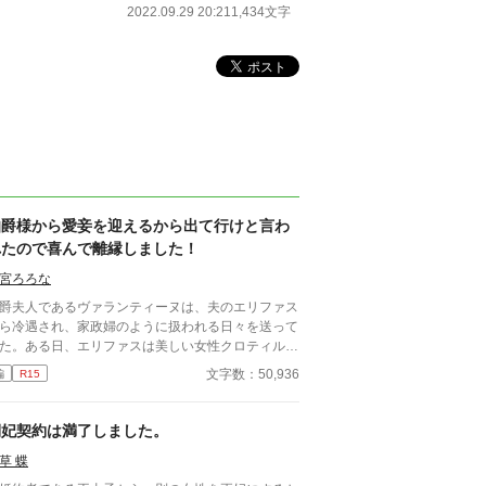
2022.09.29 20:21
1,434文字
伯爵様から愛妾を迎えるから出て行けと言わ
れたので喜んで離縁しました！
宮ろろな
爵夫人であるヴァランティーヌは、夫のエリファス
ら冷遇され、家政婦のように扱われる日々を送って
た。ある日、エリファスは美しい女性クロティルド
本邸に連れ帰り、「彼女を愛妾にする。お前との婚
文字数：50,936
編
R15
は終わりだ」と冷酷に離縁を言い渡す。ヴァランテ
ーヌは引き留めることもせず、静かにそれを受け入
て館を去った。 自由の身となった彼女を待ってい
側妃契約は満了しました。
のは、以前から彼女の類まれなる意匠の才能と清ら
草 蝶
な心を慕っていた、隣国の若き公爵カジミールだっ
。カジミールの領地で温かく迎えられ、本来の輝き