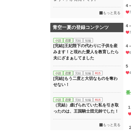
4
もっと見る
4
青空一夏の登録コンテンツ
小説
恋愛
完結
短編
[完結]王妃陛下の代わりに子供を産
4
みます！と現れた愛人を教育したら
夫にざまぁしてました
5
小説
恋愛
完結
短編
R15
[完結]もう二度と大切なものを奪わ
せない！
番
小説
恋愛
完結
短編
R15
（完結）虐げられていた私を引き取
ったのは、王国騎士団元帥でした！
もっと見る