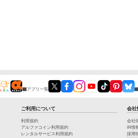
定。 夫が「当然のように」こなしていたそれらは、
すべて私が整えていたもの。 離婚後、少しずつ歯車
は狂い始める。 気づいたときにはもう遅い。 積み上
げてきた信用は、静かに崩れていく。 一方で私は、
王妃のもとへ。 今さら引き止められても、遅いので
す。
アプリ一覧
ご利用について
会社
利用規約
会社
アルファコイン利用規約
IR情
レンタルサービス利用規約
採用