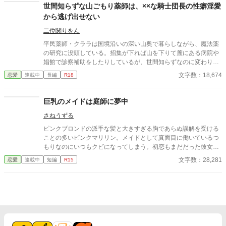
実はかなり策略家。 やさしく逃げ道をなくしてくるお兄様系ヒー
世間知らずな山ごもり薬師は、××な騎士団長の性癖淫愛
ローに、恋愛に疎い令嬢がじわじわ囲い落とされていく、甘くて
から逃げ出せない
幸せな溺愛ラブストーリー。 ――「待つよ」と言いながら、外堀
はきっちり埋めてくる―― （完結済ー本編10話＋後日談２話）
二位関りをん
平民薬師・クララは国境沿いの深い山奥で暮らしながら、魔法薬
の研究に没頭している。招集が下れば山を下りて麓にある病院や
娼館で診察補助をしたりしているが、世間知らずなのに変わりは
ない。 ある日、山の中で倒れている男性を発見。彼はなんと騎士
文字数：18,674
恋愛
連載中
長編
R18
団長・レイルドで女嫌いの噂を持つ人物だった。 当然女嫌いの噂
なんて知らないクララは良心に従い彼を助け、治療を施す。 だ
が、レイルドには隠している秘密……性癖があった。 ――君の××
巨乳のメイドは庭師に夢中
××、触らせてもらえないだろうか？
さねうずる
ピンクブロンドの派手な髪と大きすぎる胸であらぬ誤解を受ける
ことの多いピンクマリリン。メイドとして真面目に働いているつ
もりなのにいつもクビになってしまう。初恋もまだだった彼女が
やっとの思いで雇ってもらえたお屋敷にいたのは、大きくて無口
文字数：28,281
恋愛
連載中
短編
R15
な庭師のエバンスさん。彼のことが気になる彼女は、、、、