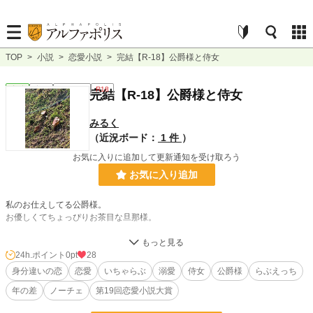
TOP
>
小説
>
恋愛小説
>
完結【R-18】公爵様と侍女
恋愛
完結
ｼｮｰﾄｼｮｰﾄ
R18
完結【R-18】公爵様と侍女
みるく
（近況ボード：
1 件
）
お気に入りに追加して更新通知を受け取ろう
お気に入り追加
私のお仕えしてる公爵様。
お優しくてちょっぴりお茶目な旦那様。
憧れからいつの間にか・・・
24h.ポイント
0pt
28
身分違いの恋
恋愛
いちゃらぶ
溺愛
侍女
公爵様
らぶえっち
小説
228,788 位 / 228,788 件
年の差
ノーチェ
第19回恋愛小説大賞
恋愛
66,373 位 / 66,373 件