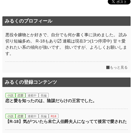
みるくのプロフィール
悪役令嬢物とか好きで、自分でも何か書く事に決めました。 読み
切り短編多め。 R-18もあり〼 連載は現在3つ(1つ停滞中) 甘々愛
されたい系の傾向が強いです。 拙いですが、よろしくお願いしま
す。
もっと見る
みるくの登録コンテンツ
小説
恋愛
連載中
長編
恋と愛を知ったのは、陰謀だらけの王宮でした。
小説
恋愛
連載中
長編
R18
【R-18】気がついたら未亡人伯爵夫人になってて後宮で愛された