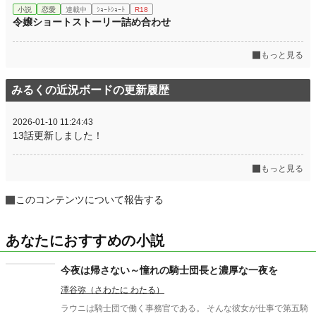
小説
恋愛
連載中
ｼｮｰﾄｼｮｰﾄ
R18
令嬢ショートストーリー詰め合わせ
もっと見る
みるくの近況ボードの更新履歴
2026-01-10 11:24:43
13話更新しました！
もっと見る
このコンテンツについて報告する
あなたにおすすめの小説
今夜は帰さない～憧れの騎士団長と濃厚な一夜を
澤谷弥（さわたに わたる）
ラウニは騎士団で働く事務官である。 そんな彼女が仕事で第五騎