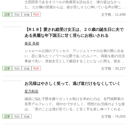
士団団長であるオリベルの執務室を訪ねると、彼の姿はなかっ
た。 だが隣の部屋からは、彼が苦しそうに呻いている声が聞こえ
てきた。 そんな彼を助けようと隣室へと続く扉を開けたラウニが
文字数：11,698
恋愛
完結
短編
R15
目にしたのは――。
【R１８】愛され総受け女王は、２０歳の誕生日に夫で
ある美麗な年下国王に甘く淫らにお祝いされる
奏音 美都
シャルール公国のプリンセス、アンジェリーナの公務の際に出会
い、恋に落ちたソノワール公爵であったルノー。 両親を船の沈没
事故で失い、突如女王として戴冠することになった間も、彼女を
支え続けた。 それから幾つもの困難を乗り越え、ルノーはアンジ
文字数：30,227
恋愛
完結
短編
R18
ェリーナと婚姻を結び、単なる女王の夫、王配ではなく、自らも
執政に取り組む国王として戴冠した。 夫婦となって初めて迎える
アンジェリーナの誕生日。ルノーは彼女を喜ばせようと、画策す
お兄様はやさしく笑って、逃げ道だけをなくしていく
る。
星乃和花
縁談に悩む子爵令嬢リゼットが助けを求めたのは、名門侯爵家の
長男アルフレッド。 穏やかでやさしく、理想のお兄様のような彼
は、「君のことは僕が見ている」と甘く手を差し伸べてくれる。
送り迎え、花や手紙、完璧なエスコート。 守られているだけのは
文字数：74,055
恋愛
完結
短編
ずが、気づけば周囲には「彼女はもうノースウェル侯爵家のも
の」という空気ができあがっていて――。 ふわふわ優しいのに、