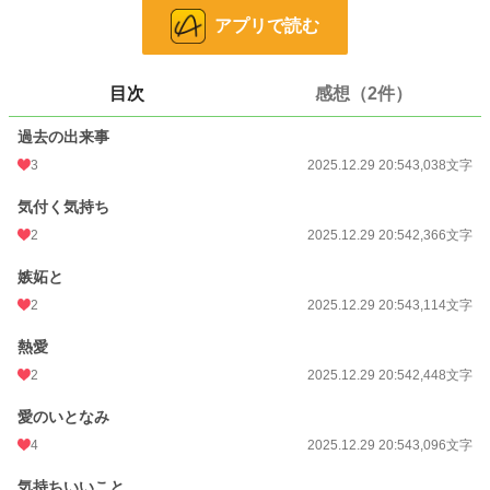
アプリで読む
お気に入り
675
24h.ポイント
0 pt
目次
感想（2件）
文字数
29,051
過去の出来事
更新日時
2019.12.24 10:32
3
2025.12.29 20:54
3,038文字
初回公開日時
2019.12.12 14:54
気付く気持ち
初回完結日時
2019.12.24 10:32
2
2025.12.29 20:54
2,366文字
週間ポイント
140 pt (29,604 位)
嫉妬と
月間ポイント
532 pt (33,774 位)
2
2025.12.29 20:54
3,114文字
年間ポイント
5,663 pt (43,211 位)
熱愛
2
2025.12.29 20:54
2,448文字
累計ポイント
423,220 pt (11,910 位)
愛のいとなみ
4
2025.12.29 20:54
3,096文字
気持ちいいこと