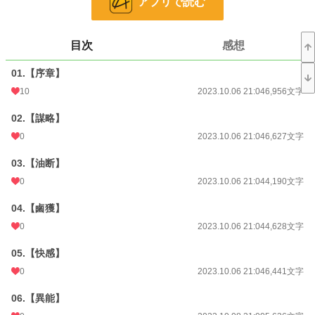
アプリで読む
小説
23,276 位 / 228,957 件
ファンタジー
3,603 位 / 53,363 件
目次
感想
お気に入り
148
01.【序章】
24h.ポイント
28 pt
10
2023.10.06 21:04
6,956文字
文字数
105,981
02.【謀略】
更新日時
2023.10.24 21:00
0
2023.10.06 21:04
6,627文字
初回公開日時
2023.10.06 21:04
03.【油断】
初回完結日時
2023.10.24 21:37
0
2023.10.06 21:04
4,190文字
週間ポイント
91 pt (35,631 位)
04.【鹵獲】
0
2023.10.06 21:04
4,628文字
月間ポイント
315 pt (42,842 位)
05.【快感】
年間ポイント
3,886 pt (51,531 位)
0
2023.10.06 21:04
6,441文字
累計ポイント
87,483 pt (32,813 位)
06.【異能】