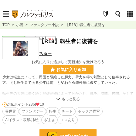
TOP
>
小説
>
ファンタジー小説
>
【R18】転生者に復讐を
ファンタジー
完結
長編
R18
【R18】転生者に復讐を
ちゅー
お気に入りに追加して更新通知を受け取ろう
お気に入り追加
少女は転生によって、周囲と隔絶した脚力、膂力を得て剣聖として信奉される一
方、同じ転生者である少年は前世と変わらぬ疎外感に孤立していった。
転生先の大陸は長く続く群雄割拠によって分かたれ、戦争、謀略、拷問、そして
欲望が横溢していた。
24h.ポイント
28pt
10
人間の渇望が渦巻く大陸で繰り広げられる群像劇に彼らは自らの異能をどう用い
異世界
ファンタジー
転生
チート
セックス描写
るのか。
AIイラスト表紙/挿絵
ざまぁ
エロあり
囚われの柔肌へと触れるは、情欲か、それとも。