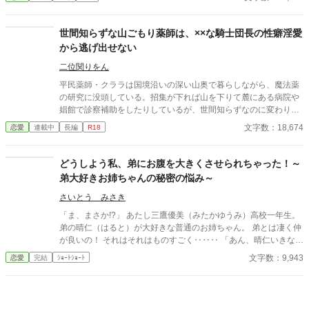
ば彼の代わりに男友達を作ろうと画策するがーー
世間知らずな山ごもり薬師は、××な騎士団長の性癖淫愛
から逃げ出せない
二位関りをん
平民薬師・クララは国境沿いの深い山奥で暮らしながら、魔法薬
の研究に没頭している。招集が下れば山を下りて麓にある病院や
娼館で診察補助をしたりしているが、世間知らずなのに変わりは
ない。 ある日、山の中で倒れている男性を発見。彼はなんと騎士
文字数：18,674
恋愛
連載中
長編
R18
団長・レイルドで女嫌いの噂を持つ人物だった。 当然女嫌いの噂
なんて知らないクララは良心に従い彼を助け、治療を施す。 だ
が、レイルドには隠している秘密……性癖があった。 ――君の××
どうしよう私、弟にお腹を大きくさせられちゃった！～
××、触らせてもらえないだろうか？
弟大好きお姉ちゃんの秘密の悩み～
さいとう みさき
「ま、まさか!?」 あたし三鷹優美（みたかゆうみ）高校一年生。
弟の晴仁（はると）が大好きな普通のお姉ちゃん。 弟とは凄く仲
が良いの！ それはそれはものすごく‥‥‥ 「あん、晴仁いきなり
そんなのお口に入らないよぉ～♡」 そんな関係のあたしたち。 で
文字数：9,943
恋愛
完結
ｼｮｰﾄｼｮｰﾄ
もある日トイレであたしはアレが来そうなのになかなか来ないの
も気にもせずスカートのファスナーを上げると‥‥‥ 「うそっ！
お腹が出て来てる!?」 お姉ちゃんの秘密の悩みです。