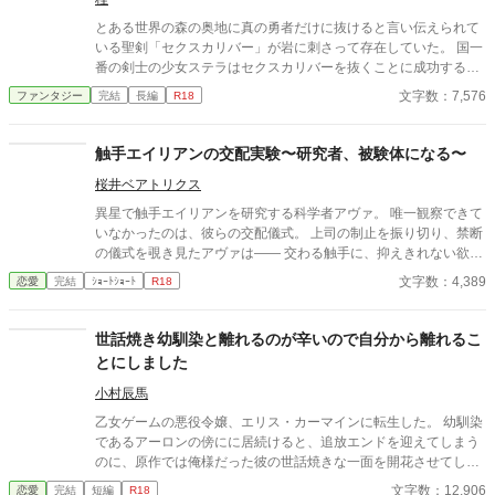
とある世界の森の奥地に真の勇者だけに抜けると言い伝えられて
いる聖剣「セクスカリバー」が岩に刺さって存在していた。 国一
番の剣士の少女ステラはセクスカリバーを抜くことに成功する
が、セクスカリバーはステラの膣を鞘代わりにして収まってしま
文字数：7,576
ファンタジー
完結
長編
R18
う。 ステラはセクスカリバーを抜けないまま武闘会に出場し
て……
触手エイリアンの交配実験〜研究者、被験体になる〜
桜井ベアトリクス
異星で触手エイリアンを研究する科学者アヴァ。 唯一観察できて
いなかったのは、彼らの交配儀式。 上司の制止を振り切り、禁断
の儀式を覗き見たアヴァは―― 交わる触手に、抑えきれない欲望
を覚える。 「私も……私も交配したい」 太く長い触手が、体の奥
文字数：4,389
恋愛
完結
ｼｮｰﾄｼｮｰﾄ
R18
深くまで侵入してくる。 研究者が、快楽の実験体になる夜。
世話焼き幼馴染と離れるのが辛いので自分から離れるこ
とにしました
小村辰馬
乙女ゲームの悪役令嬢、エリス・カーマインに転生した。 幼馴染
であるアーロンの傍にに居続けると、追放エンドを迎えてしまう
のに、原作では俺様だった彼の世話焼きな一面を開花させてしま
い、居心地の良い彼のそばを離れるのが辛くなってしまう。 なら
文字数：12,906
恋愛
完結
短編
R18