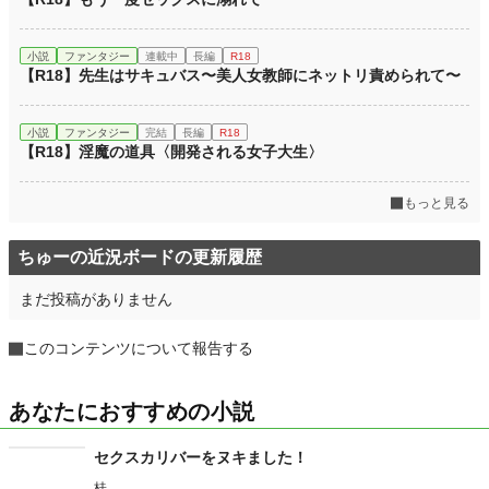
小説
ファンタジー
連載中
長編
R18
【R18】先生はサキュバス〜美人女教師にネットリ責められて〜
小説
ファンタジー
完結
長編
R18
【R18】淫魔の道具〈開発される女子大生〉
もっと見る
ちゅーの近況ボードの更新履歴
まだ投稿がありません
このコンテンツについて報告する
あなたにおすすめの小説
セクスカリバーをヌキました！
桂