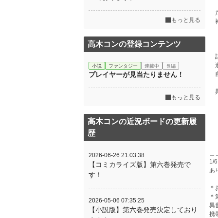
だ
もっと見る
神
高木コンの登録コンテンツ
記
過
小説
ファンタジー
連載中
長編
プレイヤーが見当たりません！
自
異
もっと見る
高木コンの近況ボードの更新履
歴
＿
2026-06-26 21:03:38
1
【コミカライズ版】第六巻発売で
あ
す！
＊
＊
2026-05-06 07:35:25
異
【小説版】第六巻発売決定しており
携