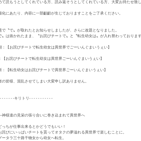
めて読もうとしてくれている方、読み返そうとしてくれている方、大変お待たせ致
籍化にあたり、内容に一部齟齬が生じておりますことをご了承ください。
題で〝で〟が取れたとお知らせしましたが、さらに改題となりました。
で〟は抜かれたまま、〝お詫びチートで〟と〝転生幼女は〟が入れ替わっておりま
期：【お詫びチートで転生幼女は異世界でごーいんぐまいうぇい】
：【お詫びチートで転生幼女は異世界ごーいんぐまいうぇい】
新：【転生幼女はお詫びチートで異世界ごーいんぐまいうぇい】
者の皆様、混乱させてしまい大変申し訳ありません。
- - - - - - -キリトリ- - - - - - - - - - -
―神様達の見栄の張り合いに巻き込まれて異世界へ
っちが仕事出来るとかどうでもいい！
詫びにいっぱいチートを貰ってオタクの夢溢れる異世界で楽しむことに。
ータラ三十路干物女から幼女へ転生。