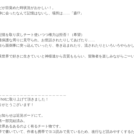
が目覚めた時状況がおかしい！。
に会ったなんて記憶はないし、場所は……「森!?」
憶を取り戻しチート使いつつ権力は拒否！（希望）
保護な周りに見守られ、お世話されたりしてあげたり……
ら面倒事に突っ込んでいったり、巻き込まれたり、流されたりといろいろやらかし
世界で好きに生きていいと神様達から言質ももらい、冒険者を楽しみながらごーい
＿＿＿＿＿＿＿＿＿＿＿＿＿＿＿＿＿＿＿
/6 hotに取り上げて頂きました！
りがとうございます！
お知らせは近況ボードにて。
第一部完結済み。
世界あるあるのよく有るチート物です。
帯で書いていて、作者も携帯でヨコ読みで見ているため、改行など読みやすくする