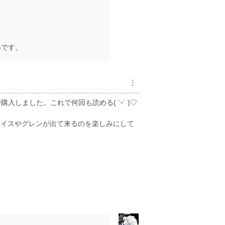
！
いです。
︙
しました。これで何回も読める( ˊᵕˋ )♡
）グレイスやグレンが出て来るのを楽しみにして