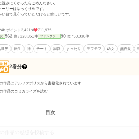
に読みにくかったらごめんなさい。
トーリーはゆっくりめです。
かい目で見守っていただけると嬉しいです。
24h.ポイント
2,421pt
711,975
562
90
位 / 228,851件
位 / 53,336件
説
ファンタジー
異世界
転生
神
チート
溺愛
まったり
モフモフ
幼女
無自覚
2巻分
の作品はアルファポリスから書籍化されています
の作品のコミカライズを読む
目次