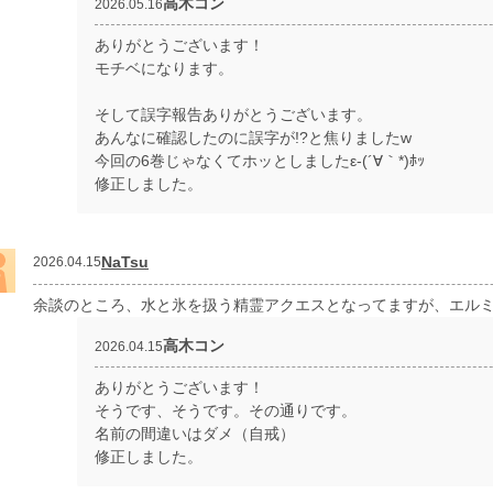
高木コン
2026.05.16
ありがとうございます！
モチベになります。
そして誤字報告ありがとうございます。
あんなに確認したのに誤字が!?と焦りましたw
今回の6巻じゃなくてホッとしましたε-(´∀｀*)ﾎｯ
修正しました。
NaTsu
2026.04.15
余談のところ、水と氷を扱う精霊アクエスとなってますが、エル
高木コン
2026.04.15
ありがとうございます！
そうです、そうです。その通りです。
名前の間違いはダメ（自戒）
修正しました。