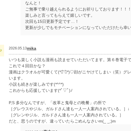
なんと！
ご無事で乗り越えられるようにお祈りしております！！
楽しみと言ってもらえて嬉しいです。
次回も15日更新予定です…！
更新が少しでもモチベーションになっていただけたら幸
mika
2026.05.13
いつも楽しく小説も漫画も読ませていただいてます。第６巻電子で購入
これで４回目かな？
漫画はクラオルが可愛くて(*ฅ́˘ฅ̀*)♡顔がニヤけてしまい（笑
います。
小説も続きが楽しみです(*^^*)
これからも応援しています(*ﾟ▽ﾟ)ﾉ
P,S 多分なんですが、「改革と鬼母との晩餐」の所で
［グレウスやジル、ガルドさん達も一人一人案内されている。］↓
［グレンやジル、ガルドさん達も一人一人案内されている。］
だと、思うのですが、違っていたらごめんなさいm(_ _;)m