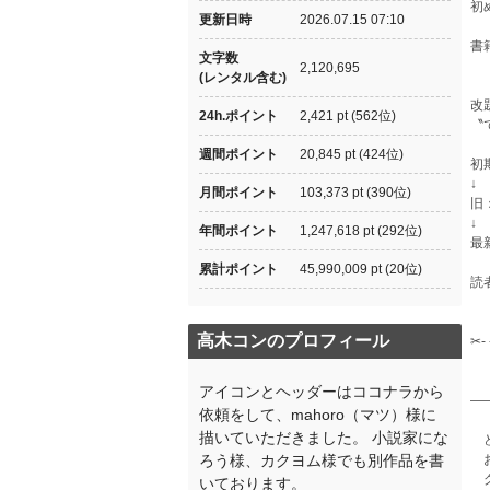
初
更新日時
2026.07.15 07:10
書
文字数
2,120,695
(レンタル含む)
改
24h.ポイント
2,421 pt (562位)
〝
週間ポイント
20,845 pt (424位)
初
↓
月間ポイント
103,373 pt (390位)
旧
↓
年間ポイント
1,247,618 pt (292位)
最
累計ポイント
45,990,009 pt (20位)
読
高木コンのプロフィール
✂︎- 
アイコンとヘッダーはココナラから
―
依頼をして、mahoro（マツ）様に
描いていただきました。 小説家にな
ど
ろう様、カクヨム様でも別作品を書
お
グ
いております。