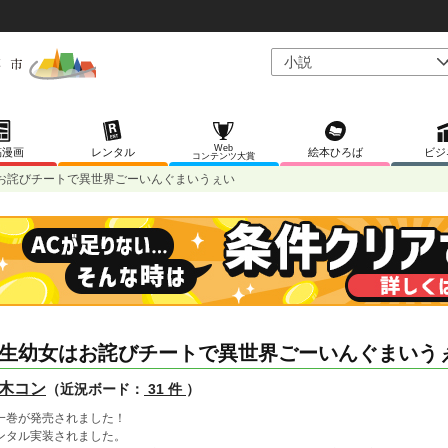
Web
稿漫画
レンタル
絵本ひろば
ビジ
コンテンツ大賞
お詫びチートで異世界ごーいんぐまいうぇい
生幼女はお詫びチートで異世界ごーいんぐまいう
木コン
（近況ボード：
31 件
）
一巻が発売されました！
ンタル実装されました。