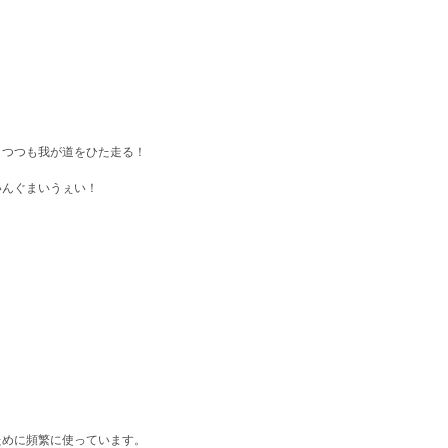
つつも我が道をひた走る！
んぐまいうぇい！
ために頻繁に使っています。