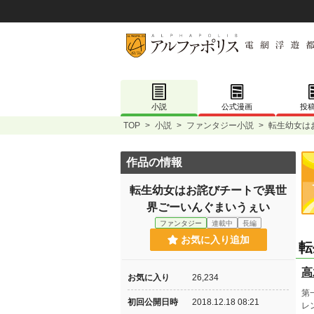
小説
公式漫画
投
TOP
>
小説
>
ファンタジー小説
>
転生幼女は
作品の情報
転生幼女はお詫びチートで異世
界ごーいんぐまいうぇい
ファンタジー
連載中
長編
お気に入り追加
転
高
お気に入り
26,234
第
初回公開日時
2018.12.18 08:21
レ