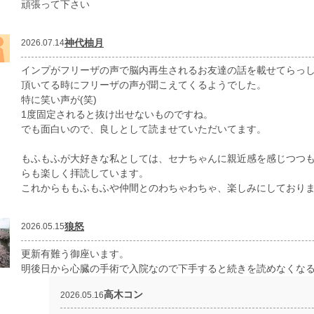
頑張って下さい
神代柚月
2026.07.14
インプがフリーザの声で脳内再生されるお友達の話を載せてらっ
頂いてる時にフリーザの声が聞こえてくるようでした。
特に笑い声が(笑)
1度固定されると抜け出せないものですね。
でも面白いので、良しとして読ませていただいてます。
もふもふが大好きな私としては、セナちゃんに親近感を感じつつ
らも楽しく拝読しています。
これからももふもふや仲間とのわちゃわちゃ、楽しみにしており
狼怒
2026.05.15
更新有難う御座います。
明後日から心臓の手術で入院なので下手すると続きを読めなくなる
高木コン
2026.05.16