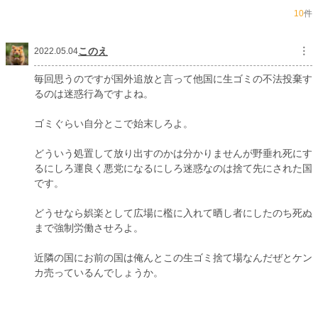
10
件
年間ポイント
3,249 pt (55,708 位)
累計ポイント
578,740 pt (9,278 位)
このえ
︙
2022.05.04
毎回思うのですが国外追放と言って他国に生ゴミの不法投棄す
るのは迷惑行為ですよね。
ゴミぐらい自分とこで始末しろよ。
どういう処置して放り出すのかは分かりませんが野垂れ死にす
るにしろ運良く悪党になるにしろ迷惑なのは捨て先にされた国
です。
どうせなら娯楽として広場に檻に入れて晒し者にしたのち死ぬ
まで強制労働させろよ。
近隣の国にお前の国は俺んとこの生ゴミ捨て場なんだぜとケン
カ売っているんでしょうか。