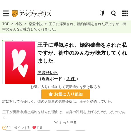
TOP
>
小説
>
恋愛小説
>
王子に浮気され、婚約破棄をされた私ですが、街
中のみんなが味方してくれました。
恋愛
完結
短編
王子に浮気され、婚約破棄をされた私
ですが、街中のみんなが味方してくれ
ました。
冬吹せいら
（近況ボード：
2 件
）
お気に入りに追加して更新通知を受け取ろう
お気に入り追加
誰に対しても優しく、街の人気者の男爵令嬢は、王子と婚約していた。
王子が男爵令嬢と婚約を結んだ理由は、自身の評判を上げるためだったのであ
る。
しかし、王子の悪事は度を超えたものが多く、評判は下がり続ける一方だった。
24h.ポイント
7pt
118