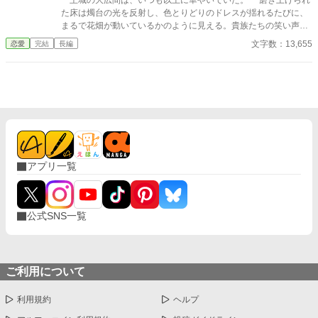
王城の大広間は、いつも以上に華やいでいた。 磨き上げられ
た床は燭台の光を反射し、色とりどりのドレスが揺れるたびに、
まるで花畑が動いているかのように見える。貴族たちの笑い声、
楽団の優雅な旋律、そして、ひそやかな噂話が、空気を満たして
文字数：13,655
恋愛
完結
長編
いた。 その中心に、私は立っていた。 ――今日、この瞬間の
ために。 「エレノア・フォン・リーベルト嬢」 高らかに呼ばれ
た私の名に、ざわめきがぴたりと止む。
アプリ一覧
公式SNS一覧
ご利用について
利用規約
ヘルプ