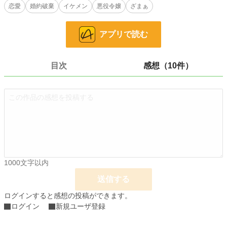
恋愛
婚約破棄
イケメン
悪役令嬢
ざまぁ
その原因を男爵令嬢に押し付け、婚約破棄をしてしまう。
アプリで読む
この身勝手な婚約破棄に、街の人々が黙っているはずもなかった。
小説
36,405 位 / 228,741 件
目次
感想（10件）
恋愛
15,955 位 / 66,362 件
お気に入り
1,105
24h.ポイント
7 pt
文字数
13,873
更新日時
2021.01.22 18:10
1000文字以内
初回公開日時
2021.01.10 19:10
送信する
初回完結日時
2021.01.23 20:12
ログインすると感想の投稿ができます。
週間ポイント
28 pt (56,925 位)
ログイン
新規ユーザ登録
月間ポイント
105 pt (64,672 位)