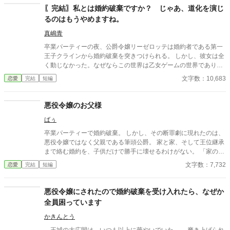
〖完結〗私とは婚約破棄ですか？ じゃあ、道化を演じ
るのはもうやめますね。
真嶋青
卒業パーティーの夜、公爵令嬢リーゼロッテは婚約者である第一
王子クラインから婚約破棄を突きつけられる。 しかし、彼女は全
く動じなかった。なぜならこの世界は乙女ゲームの世界であり、
今日この「断罪イベント」が起こることを前世の記憶から知って
文字数：10,683
恋愛
完結
短編
いたからだ。 「私とは婚約破棄ですか？ 承知いたしました。―
―では、始めましょうか」 リーゼロッテは完璧に準備してきた証
拠と証人を次々と提示し、王子の言いがかりを公衆の面前で華麗
悪役令嬢のお父様
に論破していく。 ※カクヨム、小説家になろうにも掲載していま
ばぅ
す。
卒業パーティーで婚約破棄。 しかし、その断罪劇に現れたのは、
悪役令嬢ではなく父親である筆頭公爵。 家と家、そして王位継承
まで絡む婚約を、子供だけで勝手に壊せるわけがない。 「家の話
であれば、私を通していただこうか」 その一言で、恋に酔った王
文字数：7,732
恋愛
完結
短編
太子の“物語”は終わりを告げて――！？ これは、婚約破棄を現実
でやってしまった愚かな王太子に、大人たちが正論を叩き込むお
話。
悪役令嬢にされたので婚約破棄を受け入れたら、なぜか
全員困っています
かきんとう