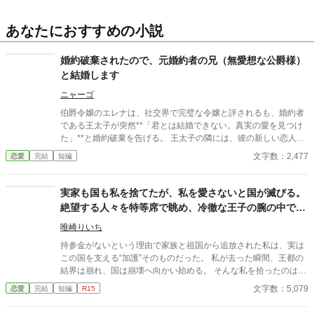
あなたにおすすめの小説
婚約破棄されたので、元婚約者の兄（無愛想な公爵様）
と結婚します
ニャーゴ
伯爵令嬢のエレナは、社交界で完璧な令嬢と評されるも、婚約者
である王太子が突然**「君とは結婚できない。真実の愛を見つけ
た」**と婚約破棄を告げる。 王太子の隣には、彼の新しい恋人と
して庶民出身の美少女が。 「うわ、テンプレ展開すぎない？」と
文字数：2,477
恋愛
完結
短編
エレナは内心で呆れるが、王家の意向には逆らえず破談を受け入
れるしかない。 しかしその直後、王太子の兄である公爵アルベル
トが「俺と結婚しろ」と突如求婚。 無愛想で冷徹と噂されるアル
実家も国も私を捨てたが、私を愛さないと国が滅びる。
ベルトだったが、実はエレナにずっと想いを寄せていた。 婚約破
絶望する人々を特等席で眺め、冷徹な王子の腕の中で思
棄されたことで彼女を手に入れるチャンスが巡ってきたとばかり
考停止する。
に、強引に結婚へ持ち込もうとする。 「なんでこんな展開になる
唯崎りいち
の！？』と戸惑うエレナだが、意外にもアルベルトは不器用なが
持参金がないという理由で家族と祖国から追放された私は、実は
らも優しく、次第に惹かれていく—— だが、その矢先、王太子が
この国を支える“加護”そのものだった。 私が去った瞬間、王都の
突然「やっぱり君が良かった」と復縁を申し出てきて……！？
結界は崩れ、国は崩壊へ向かい始める。 そんな私を拾ったのは、
冷徹と噂される隣国の王子。 「やっと見つけた。お前は俺のもの
文字数：5,079
恋愛
完結
短編
R15
だ」 捨てられたはずの私は、気づけば滅びゆく祖国を背に、彼の
腕の中で溺愛されていた。