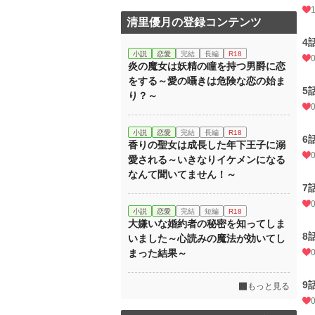
清里優月の登録コンテンツ
4
小説
恋愛
完結
長編
R18
炎の魔女は妖精の瞳を持つ男爵に恋
をする～愛の囁きは危険な恋の始ま
5
り？～
小説
恋愛
完結
長編
R18
6
香りの聖女は成長した年下王子に溺
愛される～いきなりイケメンになる
なんて聞いてません！～
7
小説
恋愛
完結
短編
R18
大嫌いな婚約者の秘密を知ってしま
8
いました～心読みの魔法が効いてし
まった結果～
9
もっと見る