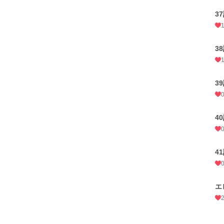
3
3
3
4
4
エ