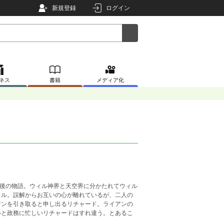
新規登録
ログイン
ネス
書籍
メディア化
年後の物語。ウィル神界と天空界に分かたれてウィル
カル。誤解からお互いの心が離れているが、二人の
アンを引き取ると申し出るリチャード。ライアンの
ルと政務に忙しいリチャードはすれ違う。とあるこ