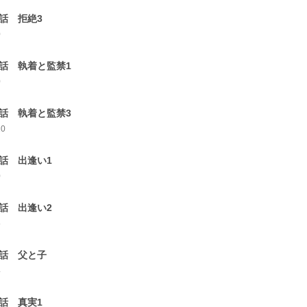
3話 拒絶3
0
4話 執着と監禁1
0
6話 執着と監禁3
10
7話 出逢い1
0
8話 出逢い2
5
9話 父と子
4
0話 真実1