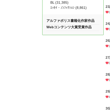
BL (31,385)
2
ｴｯｾｲ・ﾉﾝﾌｨｸｼｮﾝ (8,861)
アルファポリス書籍化作家作品
2
Webコンテンツ大賞受賞作品
2
2
2
2
3