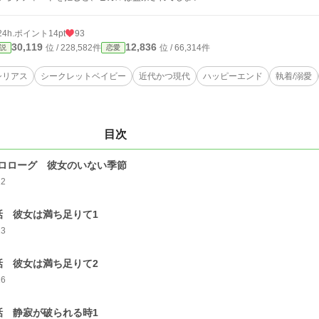
24h.ポイント
14pt
93
30,119
12,836
位 / 228,582件
位 / 66,314件
説
恋愛
シリアス
シークレットベイビー
近代かつ現代
ハッピーエンド
執着/溺愛
目次
ロローグ 彼女のいない季節
12
話 彼女は満ち足りて1
13
話 彼女は満ち足りて2
16
話 静寂が破られる時1