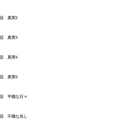
0
1話 真実2
4
2話 真実3
0
3話 真実4
0
4話 真実5
0
5話 平穏な日々
0
6話 不穏な兆し
0