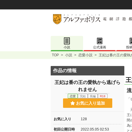
小説
公式漫画
投
TOP
>
小説
>
恋愛小説
>
王妃は番の王の愛執
作品の情報
王
王妃は番の王の愛執から逃げら
れません
清
恋愛
完結
長編
R18
「
お気に入り追加
元
王
お気に入り
128
間
為
初回公開日時
2022.05.05 02:53
と