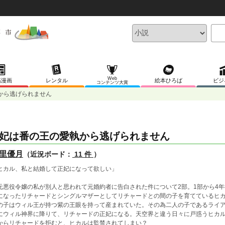
Web
稿漫画
レンタル
絵本ひろば
ビジ
コンテンツ大賞
から逃げられません
妃は番の王の愛執から逃げられません
里優月
（近況ボード：
11 件
）
ヒカル、私と結婚して正妃になって欲しい」
悪役令嬢の私が別人と思われて元婚約者に告白された件について2部。1部から4
になったリチャードとシングルマザーとしてリチャードとの間の子を育てているヒ
の子はウィル王が持つ紫の王眼を持って産まれていた。その為二人の子であるライ
にウィル神界に降りて、リチャードの正妃になる。天空界と違う日々に戸惑うヒカ
からリチャードを拒むと、ヒカルは監禁されてしまい？