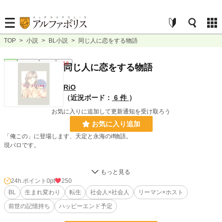
TOP
>
小説
>
BL小説
>
同じ人に恋をする物語
BL
連載中
長編
R18
同じ人に恋をする物語
RiO
（近況ボード：
6 件
）
お気に入りに追加して更新通知を受け取ろう
お気に入り追加
「俺この」に登場します、天定と永海のif物語。
現パロです。
【物語】
搾取される永田 海(前世：永海)。
24h.ポイント
0pt
250
多忙の日々を送る天野 定(前世：天定)。
BL
生まれ変わり
転生
社会人×社会人
リーマン×ホスト
現世で出会い、交流を深めていくがーー。
前世の記憶持ち
ハッピーエンド予定