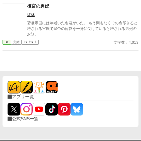
後宮の男妃
紅林
碧凌帝国には年老いた名君がいた。 もう間もなくその命尽きると
噂される宮殿で皇帝の寵愛を一身に受けていると噂される男妃の
お話。
文字数：4,013
BL
完結
ｼｮｰﾄｼｮｰﾄ
アプリ一覧
公式SNS一覧