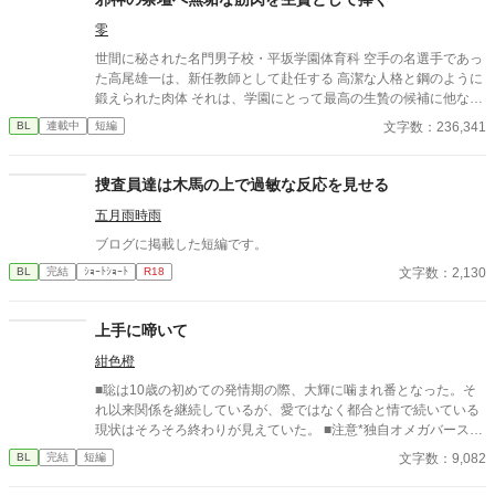
零
世間に秘された名門男子校・平坂学園体育科 空手の名選手であっ
た高尾雄一は、新任教師として赴任する 高潔な人格と鋼のように
鍛えられた肉体 それは、学園にとって最高の生贄の候補に他なら
なかった 至高の筋肉を持つ、精神を削られ意志をなくした青年を
文字数：236,341
BL
連載中
短編
太古の神に捧げるため、“水”、“風”、“土”の信奉者達が暗躍する 意
志をなくし筋肉の操り人形と化した“デク” 消える教師 山奥の男子
校で繰り広げられるダークファンタジー
捜査員達は木馬の上で過敏な反応を見せる
五月雨時雨
ブログに掲載した短編です。
文字数：2,130
BL
完結
ｼｮｰﾄｼｮｰﾄ
R18
上手に啼いて
紺色橙
■聡は10歳の初めての発情期の際、大輝に噛まれ番となった。そ
れ以来関係を継続しているが、愛ではなく都合と情で続いている
現状はそろそろ終わりが見えていた。 ■注意*独自オメガバース設
定。■『それは愛か本能か』と同じ世界設定です。関係は一切な
文字数：9,082
BL
完結
短編
し。