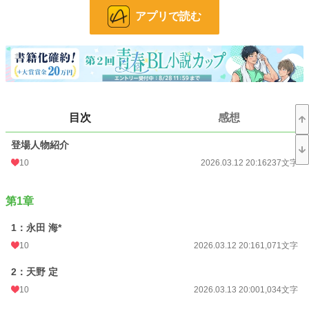
アプリで読む
【注意事項】
・永田 海とモブの性交の場面があります。
・露骨な描写をなるべく避けるようにはしていますが、苦手な方は閲覧をご遠慮
願います。(迷いに迷ってR18にしています。)
・性的描写が含まれる話は、タイトル横の「*」を目印にしています。
・血液描写含予定
小説
228,955 位 / 228,955 件
目次
感想
BL
31,454 位 / 31,454 件
登場人物紹介
お気に入り
2
10
2026.03.12 20:16
237文字
24h.ポイント
0 pt
第1章
文字数
39,749
1：永田 海*
更新日時
2026.04.19 12:00
10
2026.03.12 20:16
1,071文字
初回公開日時
2026.03.12 19:07
2：天野 定
週間ポイント
0 pt (228,955 位)
10
2026.03.13 20:00
1,034文字
月間ポイント
14 pt (108,258 位)