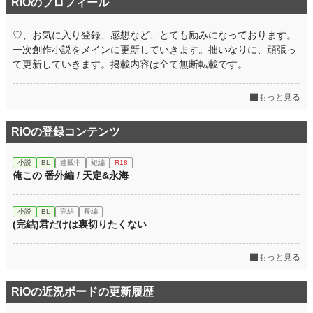
RiOのプロフィール
♡、お気に入り登録、感想など、とても励みになっております。
一次創作小説をメインに更新していきます。拙いなりに、頑張っ
て更新していきます。掲載内容は全て無断転載です。
もっと見る
RiOの登録コンテンツ
小説
BL
連載中
短編
R18
俺この 番外編 / 天定&永海
小説
BL
完結
長編
(完結)君だけは裏切りたくない
もっと見る
RiOの近況ボードの更新履歴