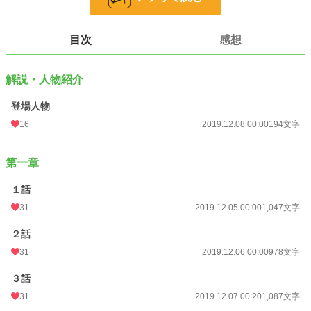
恋愛
66,355 位 / 66,355 件
目次
感想
お気に入り
76
24h.ポイント
0 pt
解説・人物紹介
文字数
4,396
登場人物
更新日時
2019.12.08 00:00
16
2019.12.08 00:00
194文字
初回公開日時
2019.12.05 00:00
第一章
初回完結日時
2019.12.08 17:47
１話
週間ポイント
28 pt (56,925 位)
31
2019.12.05 00:00
1,047文字
月間ポイント
119 pt (62,205 位)
２話
年間ポイント
1,806 pt (69,762 位)
31
2019.12.06 00:00
978文字
累計ポイント
65,599 pt (38,502 位)
３話
31
2019.12.07 00:20
1,087文字