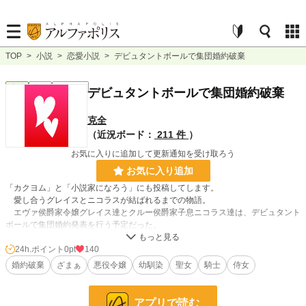
TOP
>
小説
>
恋愛小説
>
デビュタントボールで集団婚約破棄
恋愛
完結
ｼｮｰﾄｼｮｰﾄ
デビュタントボールで集団婚約破棄
克全
（近況ボード：
211 件
）
お気に入りに追加して更新通知を受け取ろう
お気に入り追加
「カクヨム」と「小説家になろう」にも投稿してします。
愛し合うグレイスとニコラスが結ばれるまでの物語。
エヴァ侯爵家令嬢グレイス達とクルー侯爵家子息ニコラス達は、デビュタント
ボールで集団婚約発表を行う予定だった。
ブリーダルベイン王国では、長らくエヴァ侯爵家とクルー侯爵家が派閥を率い
て争っていた。
24h.ポイント
0pt
140
それを解消しようと、王家主導で両派閥の集団婚約が決められたのだが、それ
婚約破棄
ざまぁ
悪役令嬢
幼馴染
聖女
騎士
侍女
をクルー侯爵家当主メイソンは派閥争いを続け、王家簒奪を目論んでいた。
アプリで読む
小説
228,724 位 / 228,724 件