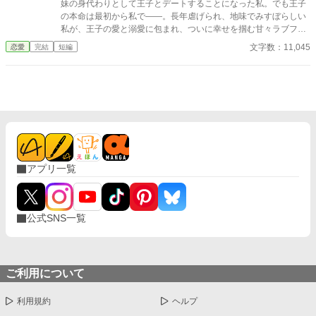
妹の身代わりとして王子とデートすることになった私。でも王子
の本命は最初から私で――。長年虐げられ、地味でみすぼらしい
私が、王子の愛と溺愛に包まれ、ついに幸せを掴む甘々ラブファ
ンタジー。妹や家族との誤解、影武者の存在も絡み、ハラハラと
文字数：11,045
恋愛
完結
短編
胸キュンが止まらない物語。
アプリ一覧
公式SNS一覧
ご利用について
利用規約
ヘルプ