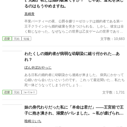
〖完結〗私とは婚約破棄ですか？ じゃあ、道化を演じ
るのはもうやめますね。
真嶋青
卒業パーティーの夜、公爵令嬢リーゼロッテは婚約者である第一
王子クラインから婚約破棄を突きつけられる。 しかし、彼女は全
く動じなかった。なぜならこの世界は乙女ゲームの世界であり、
今日この「断罪イベント」が起こることを前世の記憶から知って
文字数：10,683
恋愛
完結
短編
いたからだ。 「私とは婚約破棄ですか？ 承知いたしました。―
―では、始めましょうか」 リーゼロッテは完璧に準備してきた証
拠と証人を次々と提示し、王子の言いがかりを公衆の面前で華麗
わたくしの婚約者が病弱な幼馴染に縋り付かれた…あ
に論破していく。 ※カクヨム、小説家になろうにも掲載していま
れ？
す。
ぼん＠ぼおやっじ
ある日私の婚約者に幼馴染から連絡が来ました。 病気にかかって
心細いから会いたいというのです。 これって最近聞いた… 私たち
死一体どうなってしまうのでしょう…
文字数：1,731
恋愛
完結
ｼｮｰﾄｼｮｰﾄ
妹の身代わりだった私に「本命は君だ」――王宮前で王
子に抱き潰され、溺愛がバレました。～私が虐げられる
きっかけになった少年が、私と王子を結び付
唯崎りいち