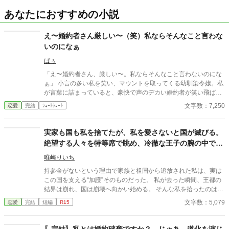
あなたにおすすめの小説
え〜婚約者さん厳しい〜（笑）私ならそんなこと言わな
いのになぁ
ばぅ
「え〜婚約者さん、厳しい〜。私ならそんなこと言わないのにな
ぁ」 小言の多い私を笑い、マウントを取ってくる幼馴染令嬢。私
が言葉に詰まっていると、豪快で声のデカい婚約者が笑い飛ばし
た。 「そうだな、だからお前は未だに婚約相手が決まらないんだ
文字数：7,250
恋愛
完結
ｼｮｰﾄｼｮｰﾄ
ろうな！」 悪気ゼロ(?)の大声正論パンチで、幼馴染をバッサリ撃
退！ 私の「厳しさ」を誰よりも愛する太陽の騎士様との、スカッ
と痛快ラブコメディ。
実家も国も私を捨てたが、私を愛さないと国が滅びる。
絶望する人々を特等席で眺め、冷徹な王子の腕の中で思
考停止する。
唯崎りいち
持参金がないという理由で家族と祖国から追放された私は、実は
この国を支える“加護”そのものだった。 私が去った瞬間、王都の
結界は崩れ、国は崩壊へ向かい始める。 そんな私を拾ったのは、
冷徹と噂される隣国の王子。 「やっと見つけた。お前は俺のもの
文字数：5,079
恋愛
完結
短編
R15
だ」 捨てられたはずの私は、気づけば滅びゆく祖国を背に、彼の
腕の中で溺愛されていた。